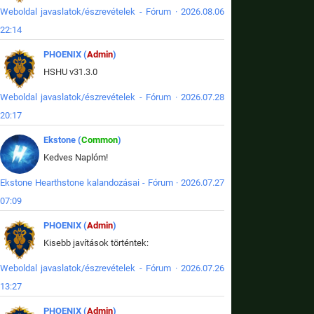
Weboldal javaslatok/észrevételek - Fórum · 2026.08.06
22:14
PHOENIX (
Admin
)
HSHU v31.3.0
Weboldal javaslatok/észrevételek - Fórum · 2026.07.28
20:17
Ekstone (
Common
)
Kedves Naplóm!
Ekstone Hearthstone kalandozásai - Fórum · 2026.07.27
07:09
PHOENIX (
Admin
)
Kisebb javítások történtek:
Weboldal javaslatok/észrevételek - Fórum · 2026.07.26
13:27
PHOENIX (
Admin
)