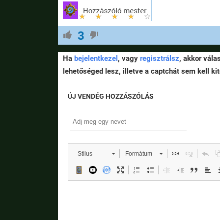
3
Ha
bejelentkezel
, vagy
regisztrálsz
, akkor vála
lehetőséged lesz, illetve a captchát sem kell kit
ÚJ VENDÉG HOZZÁSZÓLÁS
Stílus
Formátum