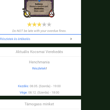
Do NOT be late with your overdue fines.
Részletek és értékelés
Aktuális Kocsmai Verekedés
Henchmania
Részletek
!
Kezdés:
08.05. (Szerda) - 19:00
Vége:
08.12. (Szerda) - 18:00
Támogass minket