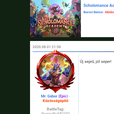
Scholomance A
Borovi Bence
|
Módos
2020.08.01 21:58
Új seprű, jól seper!
Mr. Gábor (
Epic
)
-
Közösségépítő
BattleTag:
RagingBull#2350