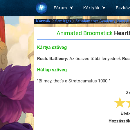
Fórum
Kártyák
Eszkö
Kártyák
Semleges
Scholomance Academy kártyái
Animated Broomstick
Heart
Kártya szöveg
Rush. Battlecry:
Az összes többi lényednek
Rus
Hátlap szöveg
"Blimey, that's a Stratocumulus 1000!"
2 
Érték
Hozzászól