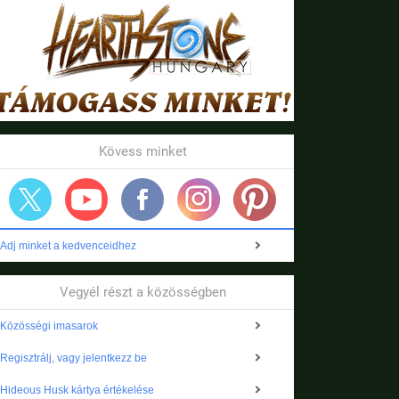
Kövess minket
Adj minket a kedvenceidhez
Vegyél részt a közösségben
Közösségi imasarok
Regisztrálj, vagy jelentkezz be
Hideous Husk kártya értékelése