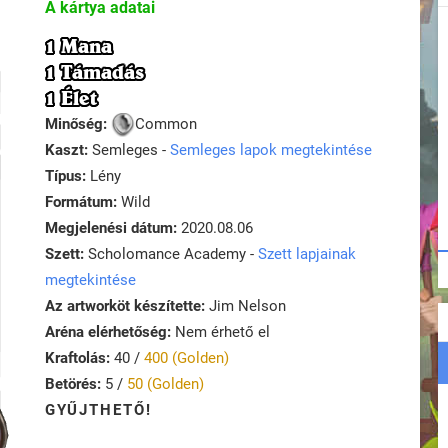
A kártya adatai
1 Mana
1 Támadás
1 Élet
Minőség:
Common
Kaszt:
Semleges -
Semleges lapok megtekintése
Típus:
Lény
Formátum:
Wild
Megjelenési dátum:
2020.08.06
Szett:
Scholomance Academy -
Szett lapjainak
megtekintése
Az artworköt készítette:
Jim Nelson
Aréna elérhetőség:
Nem érhető el
Kraftolás:
40 /
400 (Golden)
Betörés:
5 /
50 (Golden)
GYŰJTHETŐ!