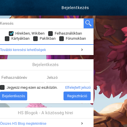
Bejelentkezés
Hírekben, Wikiben
Felhasználókban
Kártyákban
Paklikban
Fórumokban
További keresési lehetőségek
Bejelentkezés
Jegyezz meg ezen az eszközön.
Elfelejtett jelszó
Regisztráció
HS Blogok - A közösség hírei
Összes HS Blog megtekintése