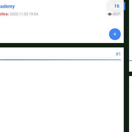
16
cademy
ítva:
2020.11.03 19:54
4031
#1