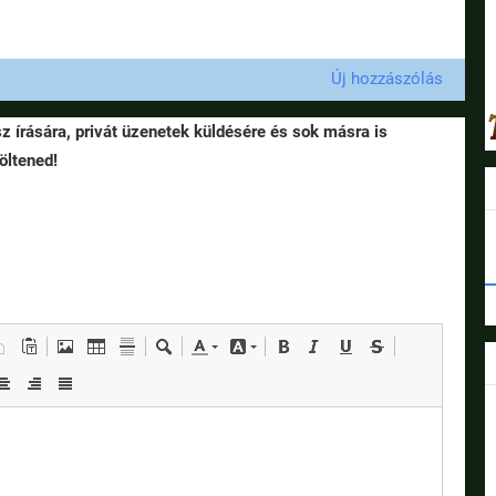
Új hozzászólás
sz írására, privát üzenetek küldésére és sok másra is
öltened!