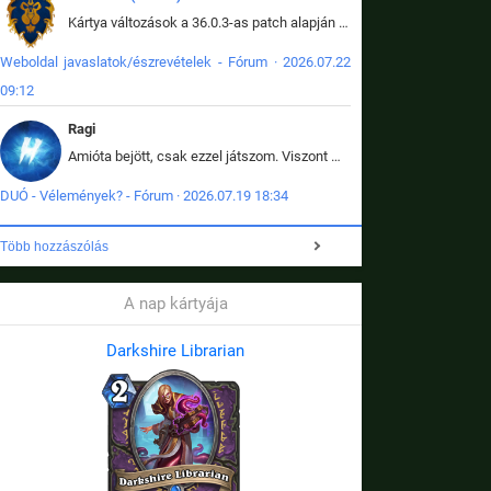
Kártya változások a 36.0.3-as patch alapján frissítve az adatbázisban (képek is cserélve).
Weboldal javaslatok/észrevételek - Fórum · 2026.07.22
09:12
Ragi
Amióta bejött, csak ezzel játszom. Viszont mint minden más - akár az alapjáték is, ez is baromira összetett lett. Néha már pár kör után is esélytelen az egész. Vagy irreállisan túltápol valaki, vagy lelép a partner, vagy csak hülye mint a segg. És amikor eljönne az én időm, na akkor jön el mindenki másé is. Engem jobban érdekelne, hogy ki milyen ratingen szokott játszani. Na ez lenne egy érdekes adat.
DUÓ - Vélemények? - Fórum · 2026.07.19 18:34
Több hozzászólás
A nap kártyája
Darkshire Librarian