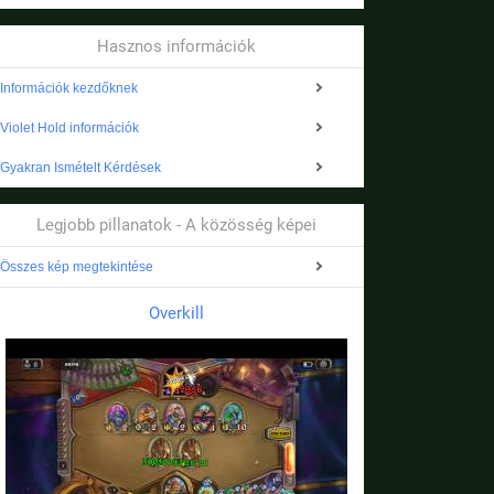
Hasznos információk
Információk kezdőknek
Violet Hold információk
Gyakran Ismételt Kérdések
Legjobb pillanatok - A közösség képei
Összes kép megtekintése
Overkill