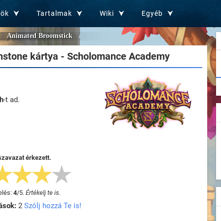
zök
Tartalmak
Wiki
Egyéb
Animated Broomstick
hstone kártya - Scholomance Academy
h
-t ad.
szavazat érkezett.
elés:
4
/
5
.
Értékelj te is.
ások:
2
Szólj hozzá Te is!