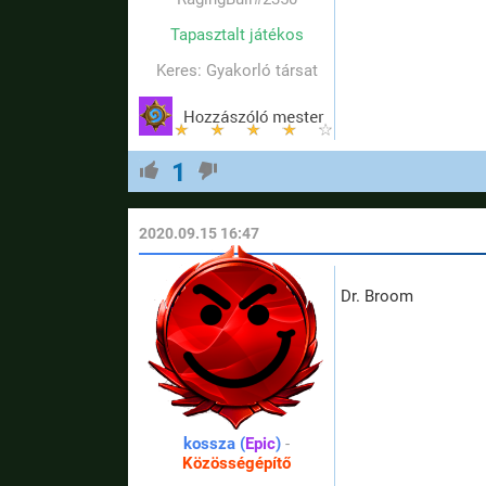
Tapasztalt játékos
Keres: Gyakorló társat
1
2020.09.15 16:47
Dr. Broom
kossza (
Epic
)
-
Közösségépítő