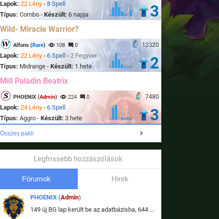
Lapok:
22 Lény
-
8 Spell
3
Típus:
Combo -
Készült:
6 napja
Wild- Miracle Warrior?
12320
Alfons (
Rare
)
108
0
Lapok:
22 Lény
-
6 Spell
-
2 Fegyver
2
Típus:
Midrange -
Készült:
1 hete
Mill Paladin Beatrix
7480
PHOENIX (
Admin
)
224
0
Lapok:
24 Lény
-
6 Spell
3
Típus:
Aggro -
Készült:
3 hete
Összes pakli
Legfrissebb hozzászólások
Fórumok
Hirek
PHOENIX (
Admin
)
149 új BG lap került be az adatbázisba, 644 db meglévő BG lap módosult, bekerültek az új képek a megváltozott lapokhoz is.