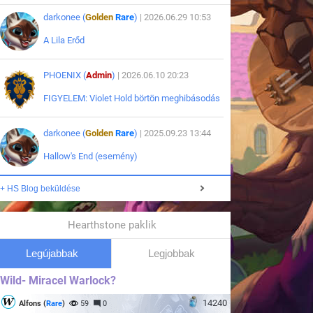
darkonee (
Golden
Rare
)
| 2026.06.29 10:53
A Lila Erőd
PHOENIX (
Admin
)
| 2026.06.10 20:23
FIGYELEM: Violet Hold börtön meghibásodás
darkonee (
Golden
Rare
)
| 2025.09.23 13:44
Hallow's End (esemény)
+ HS Blog beküldése
Hearthstone paklik
Legújabbak
Legjobbak
Wild- Miracel Warlock?
14240
Alfons (
Rare
)
59
0