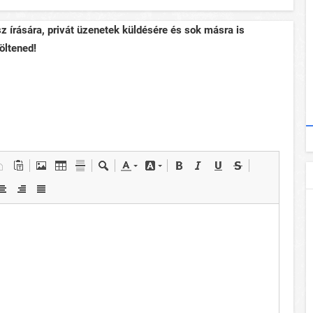
sz írására, privát üzenetek küldésére és sok másra is
öltened!