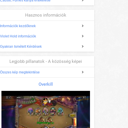
Caustic Fumes kártya értékelése
Hasznos információk
Információk kezdőknek
Violet Hold információk
Gyakran Ismételt Kérdések
Legjobb pillanatok - A közösség képei
Összes kép megtekintése
Overkill