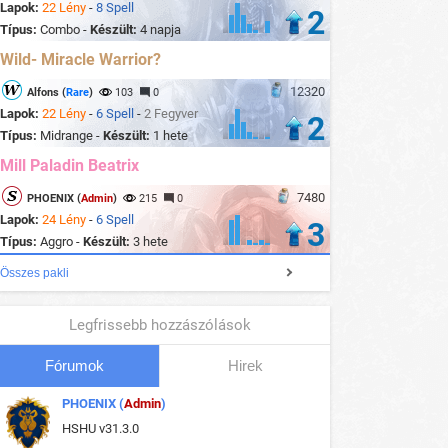
Lapok:
22 Lény
-
8 Spell
2
Típus:
Combo -
Készült:
4 napja
Wild- Miracle Warrior?
12320
Alfons (
Rare
)
103
0
Lapok:
22 Lény
-
6 Spell
-
2 Fegyver
2
Típus:
Midrange -
Készült:
1 hete
Mill Paladin Beatrix
7480
PHOENIX (
Admin
)
215
0
Lapok:
24 Lény
-
6 Spell
3
Típus:
Aggro -
Készült:
3 hete
Összes pakli
Legfrissebb hozzászólások
Fórumok
Hirek
PHOENIX (
Admin
)
HSHU v31.3.0