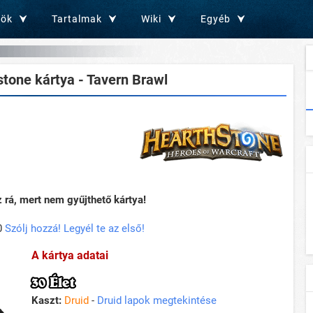
zök
Tartalmak
Wiki
Egyéb
tone kártya - Tavern Brawl
rá, mert nem gyűjthető kártya!
0
Szólj hozzá! Legyél te az első!
A kártya adatai
30 Élet
Kaszt:
Druid
-
Druid lapok megtekintése