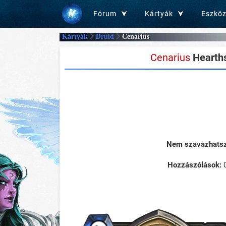
Fórum
Kártyák
Eszkö
Kártyák
Druid
Cenarius
Cenarius
Hearths
Nem szavazhatsz 
Hozzászólások: