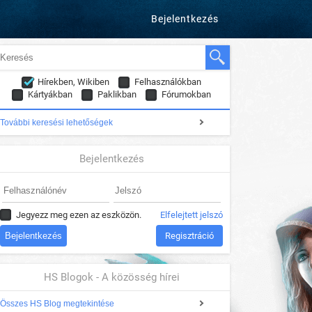
Bejelentkezés
Hírekben, Wikiben
Felhasználókban
Kártyákban
Paklikban
Fórumokban
További keresési lehetőségek
Bejelentkezés
Jegyezz meg ezen az eszközön.
Elfelejtett jelszó
Regisztráció
HS Blogok - A közösség hírei
Összes HS Blog megtekintése