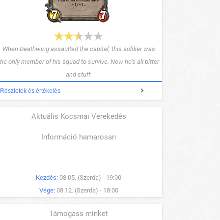
When Deathwing assaulted the capital, this soldier was
the only member of his squad to survive. Now he's all bitter
and stuff.
Részletek és értékelés
Aktuális Kocsmai Verekedés
Információ hamarosan
Kezdés:
08.05. (Szerda) - 19:00
Vége:
08.12. (Szerda) - 18:00
Támogass minket