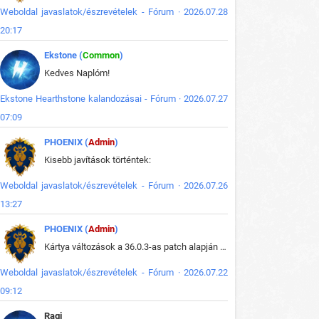
Weboldal javaslatok/észrevételek - Fórum · 2026.07.28
20:17
Ekstone (
Common
)
Kedves Naplóm!
Ekstone Hearthstone kalandozásai - Fórum · 2026.07.27
07:09
PHOENIX (
Admin
)
Kisebb javítások történtek:
Weboldal javaslatok/észrevételek - Fórum · 2026.07.26
13:27
PHOENIX (
Admin
)
Kártya változások a 36.0.3-as patch alapján frissítve az adatbázisban (képek is cserélve).
Weboldal javaslatok/észrevételek - Fórum · 2026.07.22
09:12
Ragi