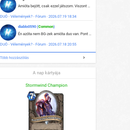
Amióta bejött, csak ezzel játszom. Viszont mint minden más - akár az alapjáték is, ez is baromira összetett lett. Néha már pár kör után is esélytelen az egész. Vagy irreállisan túltápol valaki, vagy lelép a partner, vagy csak hülye mint a segg. És amikor eljönne az én időm, na akkor jön el mindenki másé is. Engem jobban érdekelne, hogy ki milyen ratingen szokott játszani. Na ez lenne egy érdekes adat.
DUÓ - Vélemények? - Fórum · 2026.07.19 18:34
diablo0590 (
Common
)
Én azóta nem BG-zek amióta duo van. Pont azt szerettem benne, hogy rajtam múlik mi történik, nem pedig a társamon. Kérem vissza a régi BG-t :D
DUÓ - Vélemények? - Fórum · 2026.07.18 20:55
Több hozzászólás
A nap kártyája
Stormwind Champion