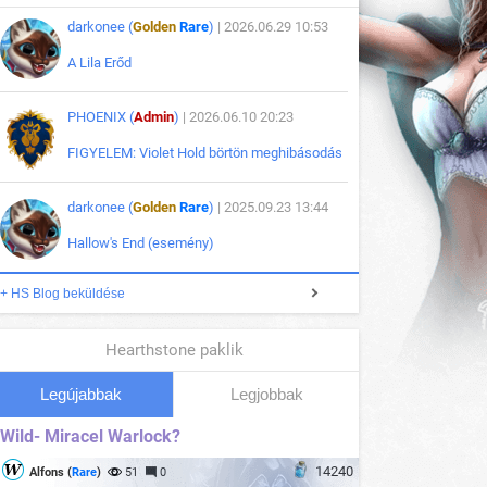
darkonee (
Golden
Rare
)
| 2026.06.29 10:53
A Lila Erőd
PHOENIX (
Admin
)
| 2026.06.10 20:23
FIGYELEM: Violet Hold börtön meghibásodás
darkonee (
Golden
Rare
)
| 2025.09.23 13:44
Hallow's End (esemény)
+ HS Blog beküldése
Hearthstone paklik
Legújabbak
Legjobbak
Wild- Miracel Warlock?
14240
Alfons (
Rare
)
51
0