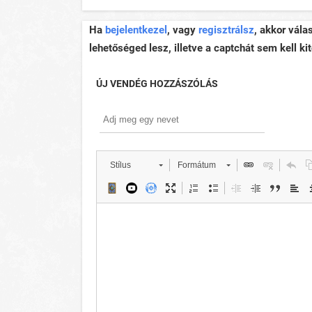
Ha
bejelentkezel
, vagy
regisztrálsz
, akkor vála
lehetőséged lesz, illetve a captchát sem kell kit
ÚJ VENDÉG HOZZÁSZÓLÁS
Stílus
Formátum