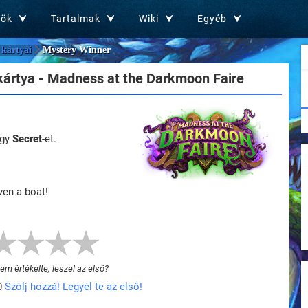
zök
Tartalmak
Wiki
Egyéb
kártyái
Mystery Winner
ártya - Madness at the Darkmoon Faire
egy
Secret
-et.
ven a boat!
m értékelte, leszel az első?
0
Szólj hozzá! Legyél te az első!