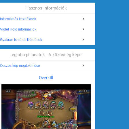
Hasznos információk
Információk kezdőknek
Violet Hold információk
Gyakran Ismételt Kérdések
Legjobb pillanatok - A közösség képei
Összes kép megtekintése
Overkill