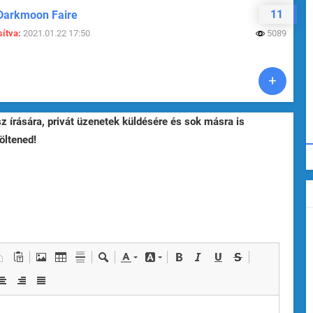
11
Darkmoon Faire
ítva:
2021.01.22 17:50
5089
sz írására, privát üzenetek küldésére és sok másra is
öltened!