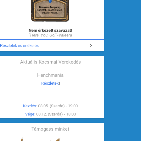
Nem érkezett szavazat!
"Here. You. Go." -Valeera
Részletek és értékelés
Aktuális Kocsmai Verekedés
Henchmania
Részletek
!
Kezdés:
08.05. (Szerda) - 19:00
Vége:
08.12. (Szerda) - 18:00
Támogass minket