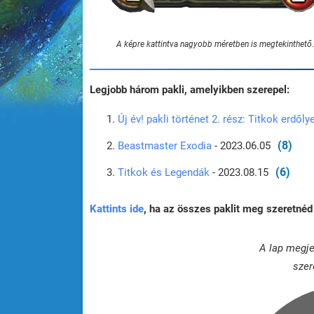
A képre kattintva nagyobb méretben is megtekinthető.
Legjobb három pakli, amelyikben szerepel:
Új év! pakli történet 2. rész: Titkok erdőly
(8)
Beastmaster Exodia
- 2023.06.05
(6)
Titkok és Legendák
- 2023.08.15
Kattints ide
, ha az összes paklit meg szeretnéd 
A lap megje
szer