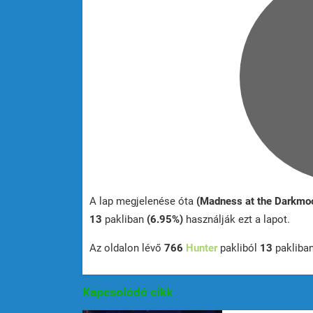
A lap megjelenése óta
(Madness at the Darkmoo
13
pakliban
(6.95%)
használják ezt a lapot.
Az oldalon lévő
766
Hunter
pakliból
13
pakliba
Kapcsolódó cikk