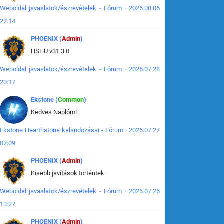
Weboldal javaslatok/észrevételek - Fórum · 2026.08.06
22:14
PHOENIX (
Admin
)
HSHU v31.3.0
Weboldal javaslatok/észrevételek - Fórum · 2026.07.28
20:17
Ekstone (
Common
)
Kedves Naplóm!
Ekstone Hearthstone kalandozásai - Fórum · 2026.07.27
07:09
PHOENIX (
Admin
)
Kisebb javítások történtek:
Weboldal javaslatok/észrevételek - Fórum · 2026.07.26
13:27
PHOENIX (
Admin
)