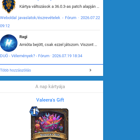
Kártya változások a 36.0.3-as patch alapján frissítve az adatbázisban (képek is cserélve).
Weboldal javaslatok/észrevételek - Fórum · 2026.07.22
09:12
Ragi
Amióta bejött, csak ezzel játszom. Viszont mint minden más - akár az alapjáték is, ez is baromira összetett lett. Néha már pár kör után is esélytelen az egész. Vagy irreállisan túltápol valaki, vagy lelép a partner, vagy csak hülye mint a segg. És amikor eljönne az én időm, na akkor jön el mindenki másé is. Engem jobban érdekelne, hogy ki milyen ratingen szokott játszani. Na ez lenne egy érdekes adat.
DUÓ - Vélemények? - Fórum · 2026.07.19 18:34
Több hozzászólás
A nap kártyája
Valeera's Gift