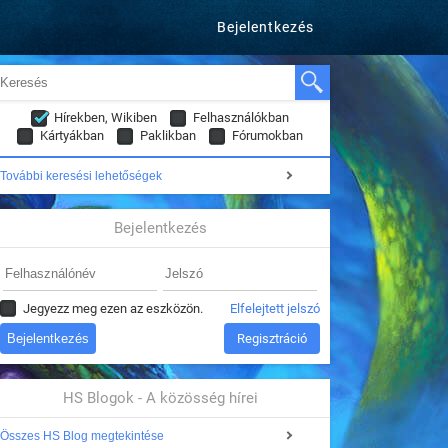
Bejelentkezés
Hírekben, Wikiben
Felhasználókban
Kártyákban
Paklikban
Fórumokban
További keresési lehetőségek
Bejelentkezés
Jegyezz meg ezen az eszközön.
Elfelejtett jelszó
Regisztráció
HS Blogok - A közösség hírei
Összes HS Blog megtekintése