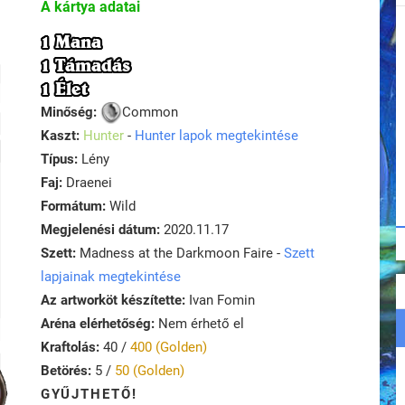
A kártya adatai
1 Mana
1 Támadás
1 Élet
Minőség:
Common
Kaszt:
Hunter
-
Hunter lapok megtekintése
Típus:
Lény
Faj:
Draenei
Formátum:
Wild
Megjelenési dátum:
2020.11.17
Szett:
Madness at the Darkmoon Faire -
Szett
lapjainak megtekintése
Az artworköt készítette:
Ivan Fomin
Aréna elérhetőség:
Nem érhető el
Kraftolás:
40 /
400 (Golden)
Betörés:
5 /
50 (Golden)
GYŰJTHETŐ!