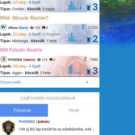
Lapok:
22 Lény
-
8 Spell
3
Típus:
Combo -
Készült:
5 napja
Wild- Miracle Warrior?
12320
Alfons (
Rare
)
105
0
Lapok:
22 Lény
-
6 Spell
-
2 Fegyver
2
Típus:
Midrange -
Készült:
1 hete
Mill Paladin Beatrix
7480
PHOENIX (
Admin
)
219
0
Lapok:
24 Lény
-
6 Spell
3
Típus:
Aggro -
Készült:
3 hete
Összes pakli
Legfrissebb hozzászólások
Fórumok
Hirek
PHOENIX (
Admin
)
149 új BG lap került be az adatbázisba, 644 db meglévő BG lap módosult, bekerültek az új képek a megváltozott lapokhoz is.