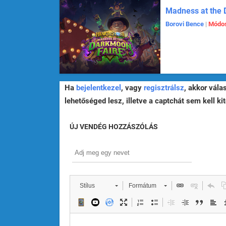
Madness at the 
Borovi Bence
|
Módos
Ha
bejelentkezel
, vagy
regisztrálsz
, akkor vála
lehetőséged lesz, illetve a captchát sem kell kit
ÚJ VENDÉG HOZZÁSZÓLÁS
Stílus
Formátum