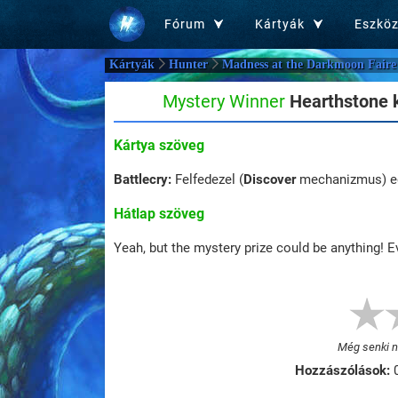
Fórum
Kártyák
Eszkö
Kártyák
Hunter
Madness at the Darkmoon Faire 
Mystery Winner
Hearthstone k
Kártya szöveg
Battlecry:
Felfedezel (
Discover
mechanizmus) 
Hátlap szöveg
Yeah, but the mystery prize could be anything! E
Még senki ne
Hozzászólások: