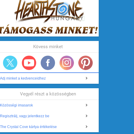
Kövess minket
Adj minket a kedvenceidhez
Vegyél részt a közösségben
Közösségi imasarok
Regisztrálj, vagy jelentkezz be
The Crystal Cove kártya értékelése