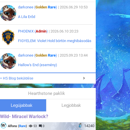
darkonee (
Golden
Rare
)
| 2026.06.29 10:53
A Lila Erőd
PHOENIX (
Admin
)
| 2026.06.10 20:23
FIGYELEM: Violet Hold börtön meghibásodás
darkonee (
Golden
Rare
)
| 2025.09.23 13:44
Hallow's End (esemény)
+ HS Blog beküldése
Hearthstone paklik
Legújabbak
Legjobbak
Wild- Miracel Warlock?
14240
Alfons (
Rare
)
53
0