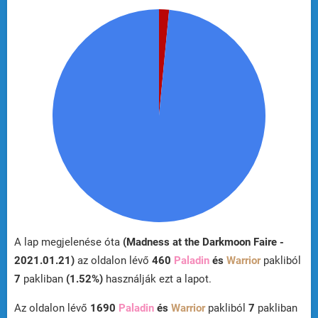
A lap megjelenése óta
(Madness at the Darkmoon Faire -
2021.01.21)
az oldalon lévő
460
Paladin
és
Warrior
pakliból
7
pakliban
(1.52%)
használják ezt a lapot.
Az oldalon lévő
1690
Paladin
és
Warrior
pakliból
7
pakliban