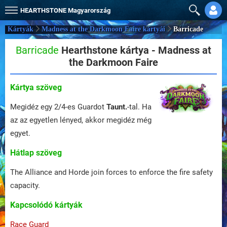
HEARTHSTONE
Magyarország
Kártyák
Madness at the Darkmoon Faire kártyái
Barricade
Barricade
Hearthstone kártya - Madness at
the Darkmoon Faire
Kártya szöveg
Megidéz egy 2/4-es Guardot
Taunt.
-tal. Ha
az az egyetlen lényed, akkor megidéz még
egyet.
Hátlap szöveg
The Alliance and Horde join forces to enforce the fire safety
capacity.
Kapcsolódó kártyák
Race Guard