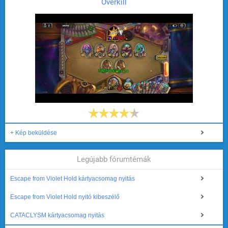
Overkill
+ Kép beküldése
Legújabb fórumtémák
Escape from Violet Hold kártyacsomag nyitás
Escape from Violet Hold nyitó kibeszélő
CATACLYSM kártyacsomag nyitás