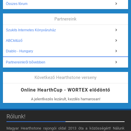
Összes fórum
Partnereink
Szukits Internetes Könyváruház
ABCkitüző
Diablo - Hungary
Partnereinkről bővebben
Következő Hearthstone verseny
Online HearthCup - WORTEX elődöntő
A jelentkezés lezárult, kezdés hamarosan!
Rólunk!
Magyar Hearthstone​ rajongói oldal 2013 óta a közösségért! Nálunk