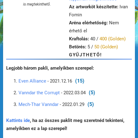
is megtekinthető.
Az artworköt készítette:
Ivan
Fomin
Aréna elérhetőség:
Nem
érhető el
Kraftolás:
40 /
400 (Golden)
Betörés:
5 /
50 (Golden)
GYŰJTHETŐ!
Legjobb három pakli, amelyikben szerepel:
(15)
Even Alliance
- 2021.12.16
(5)
Vanndar the Corrupt
- 2022.03.04
(5)
Mech-Thar Vanndar
- 2022.01.29
Kattints ide
, ha az összes paklit meg szeretnéd tekinteni,
amelyikben ez a lap szerepel!