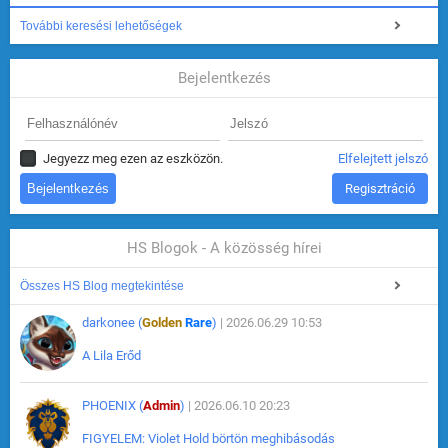
További keresési lehetőségek
Bejelentkezés
Jegyezz meg ezen az eszközön.
Elfelejtett jelszó
Regisztráció
HS Blogok - A közösség hírei
Összes HS Blog megtekintése
darkonee (
Golden
Rare
)
| 2026.06.29 10:53
A Lila Erőd
PHOENIX (
Admin
)
| 2026.06.10 20:23
FIGYELEM: Violet Hold börtön meghibásodás