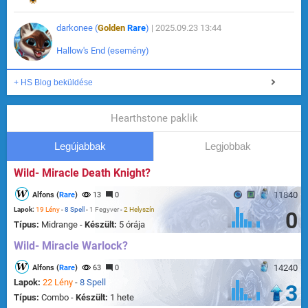
darkonee (
Golden
Rare
)
| 2025.09.23 13:44
Hallow's End (esemény)
+ HS Blog beküldése
Hearthstone paklik
Legújabbak
Legjobbak
Wild- Miracle Death Knight?
11840
Alfons (
Rare
)
13
0
Lapok:
19 Lény
-
8 Spell
-
1 Fegyver
-
2 Helyszín
0
Típus:
Midrange -
Készült:
5 órája
Wild- Miracle Warlock?
14240
Alfons (
Rare
)
63
0
Lapok:
22 Lény
-
8 Spell
3
Típus:
Combo -
Készült:
1 hete