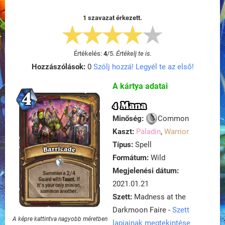
1 szavazat érkezett.
Értékelés:
4
/
5
.
Értékelj te is.
Hozzászólások:
0
Szólj hozzá! Legyél te az első!
A kártya adatai
4 Mana
Minőség:
Common
Kaszt:
Paladin
,
Warrior
Típus:
Spell
Formátum:
Wild
Megjelenési dátum:
2021.01.21
Szett:
Madness at the
Darkmoon Faire -
Szett
A képre kattintva nagyobb méretben
lapjainak megtekintése