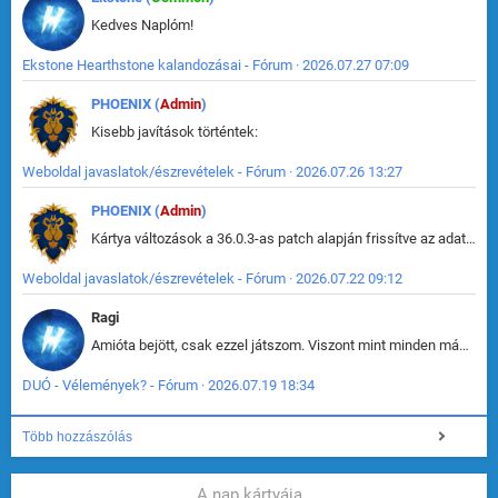
Kedves Naplóm!
Ekstone Hearthstone kalandozásai - Fórum · 2026.07.27 07:09
PHOENIX (
Admin
)
Kisebb javítások történtek:
Weboldal javaslatok/észrevételek - Fórum · 2026.07.26 13:27
PHOENIX (
Admin
)
Kártya változások a 36.0.3-as patch alapján frissítve az adatbázisban (képek is cserélve).
Weboldal javaslatok/észrevételek - Fórum · 2026.07.22 09:12
Ragi
Amióta bejött, csak ezzel játszom. Viszont mint minden más - akár az alapjáték is, ez is baromira összetett lett. Néha már pár kör után is esélytelen az egész. Vagy irreállisan túltápol valaki, vagy lelép a partner, vagy csak hülye mint a segg. És amikor eljönne az én időm, na akkor jön el mindenki másé is. Engem jobban érdekelne, hogy ki milyen ratingen szokott játszani. Na ez lenne egy érdekes adat.
DUÓ - Vélemények? - Fórum · 2026.07.19 18:34
Több hozzászólás
A nap kártyája