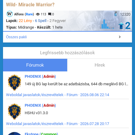
Wild- Miracle Warrior?
12320
Alfons (
Rare
)
113
0
Lapok:
22 Lény
-
6 Spell
-
2 Fegyver
2
Típus:
Midrange -
Készült:
1 hete
Összes pakli
Legfrissebb hozzászólások
Fórumok
Hirek
PHOENIX (
Admin
)
149 új BG lap került be az adatbázisba, 644 db meglévő BG lap módosult, bekerültek az új képek a megváltozott lapokhoz is.
Weboldal javaslatok/észrevételek - Fórum · 2026.08.06 22:14
PHOENIX (
Admin
)
HSHU v31.3.0
Weboldal javaslatok/észrevételek - Fórum · 2026.07.28 20:17
Ekstone (
Common
)