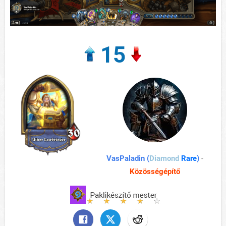
15
VasPaladin (
Diamond
Rare
)
-
Közösségépítő