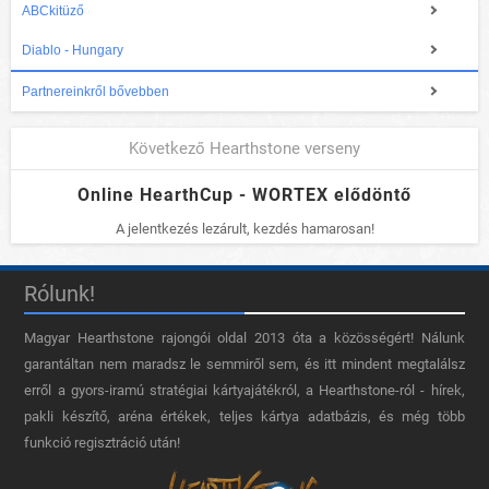
ABCkitüző
Diablo - Hungary
Partnereinkről bővebben
Következő Hearthstone verseny
Online HearthCup - WORTEX elődöntő
A jelentkezés lezárult, kezdés hamarosan!
Rólunk!
Magyar Hearthstone​ rajongói oldal 2013 óta a közösségért! Nálunk
garantáltan nem maradsz le semmiről sem, és itt mindent megtalálsz
erről a gyors-iramú stratégiai kártyajátékról, a Hearthstone-ról - hírek,
pakli készítő, aréna értékek, teljes kártya adatbázis, és még több
funkció regisztráció után!