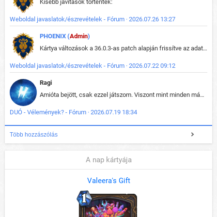
Kisebb javítások történtek:
Weboldal javaslatok/észrevételek - Fórum · 2026.07.26 13:27
PHOENIX (
Admin
)
Kártya változások a 36.0.3-as patch alapján frissítve az adatbázisban (képek is cserélve).
Weboldal javaslatok/észrevételek - Fórum · 2026.07.22 09:12
Ragi
Amióta bejött, csak ezzel játszom. Viszont mint minden más - akár az alapjáték is, ez is baromira összetett lett. Néha már pár kör után is esélytelen az egész. Vagy irreállisan túltápol valaki, vagy lelép a partner, vagy csak hülye mint a segg. És amikor eljönne az én időm, na akkor jön el mindenki másé is. Engem jobban érdekelne, hogy ki milyen ratingen szokott játszani. Na ez lenne egy érdekes adat.
DUÓ - Vélemények? - Fórum · 2026.07.19 18:34
Több hozzászólás
A nap kártyája
Valeera's Gift