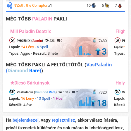
N'Zoth, the Corruptor
x1
10
5
7
MÉG TÖBB
PALADIN
PAKLI
Mill Paladin Beatrix
Flight 
7480
PHOENIX (
Admin
)
223
0
PHOEN
Lapok:
24 Lény
-
6 Spell
Lapok:
22 Lé
3
Típus:
Aggro -
Készült:
3 hete
Típus:
Ag
MÉG TÖBB PAKLI A FELTÖLTŐTŐL
(
VasPaladin
(
Diamond
Rare
)
)
★Dicső Sárkányok
Holy Ti
7320
VasPaladin (
Diamond
Rare
)
1317
2
VasPa
Lapok:
16 Lény
-
13 Spell
-
1 Hős
Lapok:
12
18
Készült:
4 éve
Készült:
4
Ha
bejelentkezel
, vagy
regisztrálsz
, akkor válasz írására,
privát üzenetek küldésére és sok másra is lehetőséged lesz,