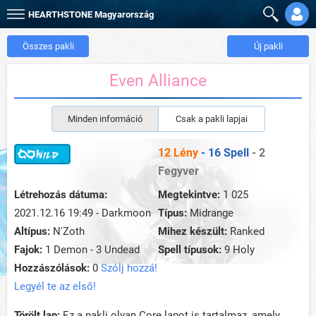
HEARTHSTONE
Magyarország
Összes pakli
Új pakli
Even Alliance
Minden információ
Csak a pakli lapjai
12 Lény
- 16 Spell
- 2
Fegyver
Létrehozás dátuma:
Megtekintve:
1 025
2021.12.16 19:49 - Darkmoon
Típus:
Midrange
Altípus:
N'Zoth
Mihez készült:
Ranked
Fajok:
1 Demon - 3 Undead
Spell típusok:
9 Holy
Hozzászólások:
0
Szólj hozzá!
Legyél te az első!
Törölt lap:
Ez a pakli olyan Core lapot is tartalmaz, amely