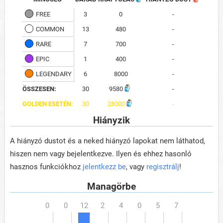
FREE
3
0
-
COMMON
13
480
-
RARE
7
700
-
EPIC
1
400
-
LEGENDARY
6
8000
-
ÖSSZESEN:
30
9580
-
GOLDEN ESETÉN:
30
28000
-
Hiányzik
A hiányzó dustot és a neked hiányzó lapokat nem láthatod,
hiszen nem vagy bejelentkezve. Ilyen és ehhez hasonló
hasznos funkciókhoz
jelentkezz be
, vagy
regisztrálj
!
Managörbe