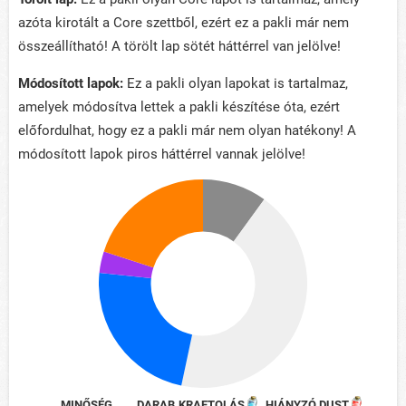
azóta kirotált a Core szettből, ezért ez a pakli már nem
összeállítható! A törölt lap sötét háttérrel van jelölve!
Módosított lapok:
Ez a pakli olyan lapokat is tartalmaz,
amelyek módosítva lettek a pakli készítése óta, ezért
előfordulhat, hogy ez a pakli már nem olyan hatékony! A
módosított lapok piros háttérrel vannak jelölve!
MINŐSÉG
DARAB
KRAFTOLÁS
HIÁNYZÓ DUST