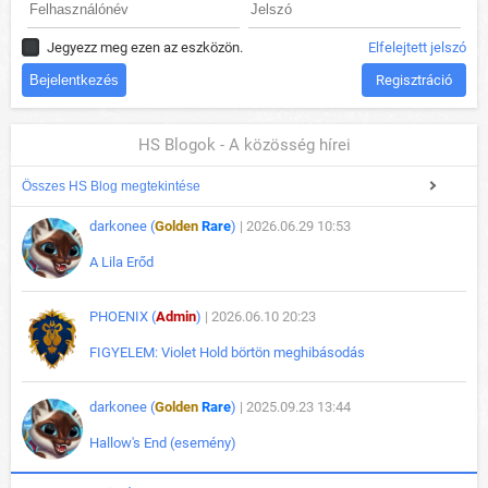
Jegyezz meg ezen az eszközön.
Elfelejtett jelszó
Regisztráció
HS Blogok - A közösség hírei
Összes HS Blog megtekintése
darkonee (
Golden
Rare
)
| 2026.06.29 10:53
A Lila Erőd
PHOENIX (
Admin
)
| 2026.06.10 20:23
FIGYELEM: Violet Hold börtön meghibásodás
darkonee (
Golden
Rare
)
| 2025.09.23 13:44
Hallow's End (esemény)