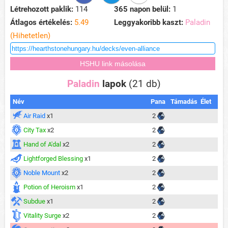
Létrehozott paklik:
114
365 napon belül:
1
Átlagos értékelés:
5.49
Leggyakoribb kaszt:
Paladin
(Hihetetlen)
Paladin
lapok
(21 db)
Név
Pana
Támadás
Élet
Air Raid
x1
2
City Tax
x2
2
Hand of A'dal
x2
2
Lightforged Blessing
x1
2
Noble Mount
x2
2
Potion of Heroism
x1
2
Subdue
x1
2
Vitality Surge
x2
2