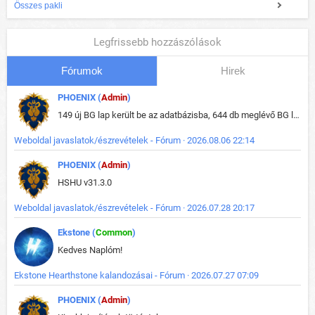
Összes pakli
Legfrissebb hozzászólások
Fórumok
Hirek
PHOENIX (
Admin
)
149 új BG lap került be az adatbázisba, 644 db meglévő BG lap módosult, bekerültek az új képek a megváltozott lapokhoz is.
Weboldal javaslatok/észrevételek - Fórum · 2026.08.06 22:14
PHOENIX (
Admin
)
HSHU v31.3.0
Weboldal javaslatok/észrevételek - Fórum · 2026.07.28 20:17
Ekstone (
Common
)
Kedves Naplóm!
Ekstone Hearthstone kalandozásai - Fórum · 2026.07.27 07:09
PHOENIX (
Admin
)