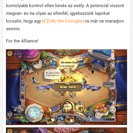
komolyabb kontrol ellen kevés az esély. A potenciál viszont
megvan- és ha olyan az ellenfél, igyekezzünk lapokat
kicsalni, hogy egy
N'Zoth, the Corruptor
-ra már ne maradjon
semmi.
For the Alliance!