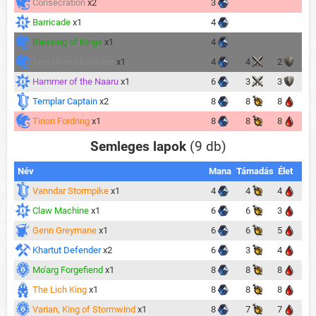
Consecration
x2
3
Barricade
x1
4
Blessing of Kings
x1
4
Truesilver Champion
x1
4
4
2
Hammer of the Naaru
x1
6
3
3
Templar Captain
x2
8
8
8
Tirion Fordring
x1
8
8
8
Semleges lapok
(9 db)
Név
Mana
Támadás
Élet
Vanndar Stormpike
x1
4
4
4
Claw Machine
x1
6
6
3
Genn Greymane
x1
6
6
5
Khartut Defender
x2
6
3
4
Mo'arg Forgefiend
x1
8
8
8
The Lich King
x1
8
8
8
Varian, King of Stormwind
x1
8
7
7