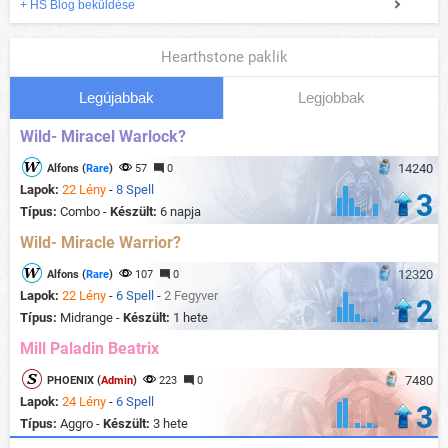
+ HS Blog beküldése
Hearthstone paklik
Legújabbak
Legjobbak
Wild- Miracel Warlock?
14240
Alfons (
Rare
)
57
0
Lapok:
22 Lény
-
8 Spell
3
Típus:
Combo -
Készült:
6 napja
Wild- Miracle Warrior?
12320
Alfons (
Rare
)
107
0
Lapok:
22 Lény
-
6 Spell
-
2 Fegyver
2
Típus:
Midrange -
Készült:
1 hete
Mill Paladin Beatrix
7480
PHOENIX (
Admin
)
223
0
Lapok:
24 Lény
-
6 Spell
3
Típus:
Aggro -
Készült:
3 hete