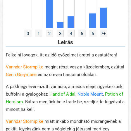
0
1
2
3
4
5
6
7+
Leírás
Felkelni lovagok, itt az idő győzelmet aratni a csatatéren!
Vanndar Stormpike
megint részt vesz a küzdelemben, ezúttal
Genn Greymane
és az ő even harcosai oldalán.
A pakli egy even-nzoth variáció, a meccs elején igyekezzünk
buffolni a gyalogokat:
Hand of A'dal
,
Noble Mount
,
Potion of
Heroism
. Bátran menjünk bele trade-be, szedjük le fegyóval a
minont ha kell.
Vanndar Stormpike
miatt inkább mondható midrange-nek a
paklit. Igyekszünk nem a végletekig játszani mert egy