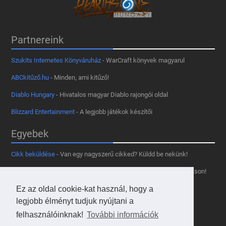
Partnereink
Szukits Internetes Könyváruház
- WarCraft könyvek magyarul
ABCkitűző.hu
- Minden, ami kitűző!
Diablo Hungary
- Hivatalos magyar Diablo rajongói oldal
Blizzard Entertainment
- A legjobb játékok készítői
Egyebek
Cikk beküldése
- Van egy nagyszerű cikked? Küldd be nekünk!
Támogass minket
- Tetszik az oldal? Segíts, hogy fennmaradhasson!
Kapcsolat, médiaajánlat
- Lépj velünk kapcsolatba!
Ez az oldal cookie-kat használ, hogy a
legjobb élményt tudjuk nyújtani a
Használd a tooltipünket
- A saját oldaladon is!
felhasználóinknak!
További információk
Adatvédelmi szabályzat
- A felhasználókért!