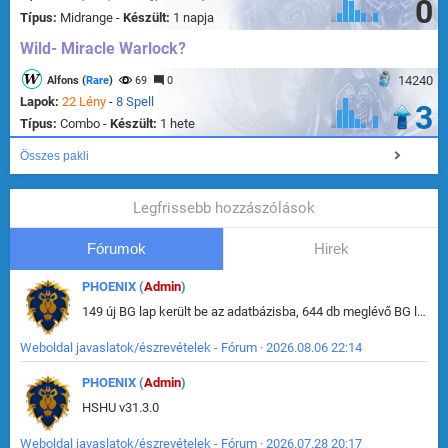
0
Típus:
Midrange -
Készült:
1 napja
Wild- Miracle Warlock?
14240
Alfons (
Rare
)
69
0
Lapok:
22 Lény
-
8 Spell
3
Típus:
Combo -
Készült:
1 hete
Összes pakli
Legfrissebb hozzászólások
Fórumok
Hirek
PHOENIX (
Admin
)
149 új BG lap került be az adatbázisba, 644 db meglévő BG lap módosult, bekerültek az új képek a megváltozott lapokhoz is.
Weboldal javaslatok/észrevételek - Fórum · 2026.08.06 22:14
PHOENIX (
Admin
)
HSHU v31.3.0
Weboldal javaslatok/észrevételek - Fórum · 2026.07.28 20:17