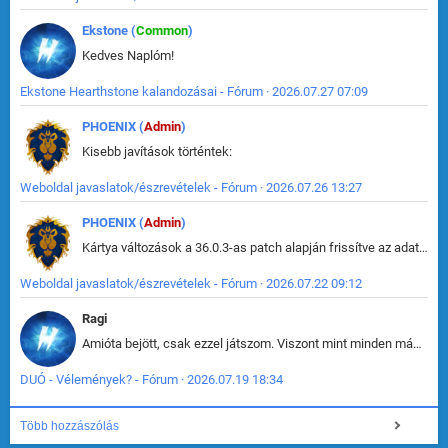
Ekstone (
Common
)
Kedves Naplóm!
Ekstone Hearthstone kalandozásai - Fórum · 2026.07.27 07:09
PHOENIX (
Admin
)
Kisebb javítások történtek:
Weboldal javaslatok/észrevételek - Fórum · 2026.07.26 13:27
PHOENIX (
Admin
)
Kártya változások a 36.0.3-as patch alapján frissítve az adatbázisban (képek is cserélve).
Weboldal javaslatok/észrevételek - Fórum · 2026.07.22 09:12
Ragi
Amióta bejött, csak ezzel játszom. Viszont mint minden más - akár az alapjáték is, ez is baromira összetett lett. Néha már pár kör után is esélytelen az egész. Vagy irreállisan túltápol valaki, vagy lelép a partner, vagy csak hülye mint a segg. És amikor eljönne az én időm, na akkor jön el mindenki másé is. Engem jobban érdekelne, hogy ki milyen ratingen szokott játszani. Na ez lenne egy érdekes adat.
DUÓ - Vélemények? - Fórum · 2026.07.19 18:34
Több hozzászólás