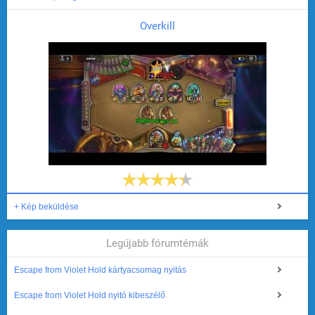
Overkill
+ Kép beküldése
Legújabb fórumtémák
Escape from Violet Hold kártyacsomag nyitás
Escape from Violet Hold nyitó kibeszélő