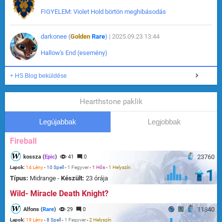
FIGYELEM: Violet Hold börtön meghibásodás
darkonee (
Golden
Rare
)
| 2025.09.23 13:44
Hallow's End (esemény)
+ HS Blog beküldése
Hearthstone paklik
Legújabbak
Legjobbak
Fireball
23760
kossza (
Epic
)
41
0
Lapok:
14 Lény
-
10 Spell
-
1 Fegyver
-
1 Hős
-
1 Helyszín
1
Típus:
Midrange -
Készült:
23 órája
Wild- Miracle Death Knight?
11840
Alfons (
Rare
)
29
0
Lapok:
19 Lény
-
8 Spell
-
1 Fegyver
-
2 Helyszín