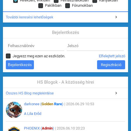
Hírekben, Wikiben
Felhasználókban
Kártyákban
Paklikban
Fórumokban
További keresési lehetőségek
Bejelentkezés
Jegyezz meg ezen az eszközön.
Elfelejtett jelszó
Regisztráció
HS Blogok - A közösség hírei
Összes HS Blog megtekintése
darkonee (
Golden
Rare
)
| 2026.06.29 10:53
A Lila Erőd
PHOENIX (
Admin
)
| 2026.06.10 20:23