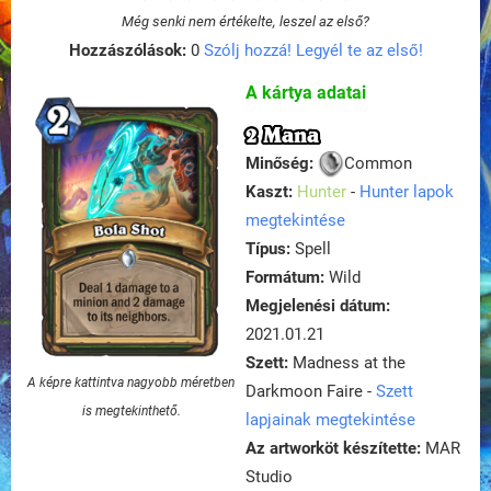
Még senki nem értékelte, leszel az első?
Hozzászólások:
0
Szólj hozzá! Legyél te az első!
A kártya adatai
2 Mana
Minőség:
Common
Kaszt:
Hunter
-
Hunter lapok
megtekintése
Típus:
Spell
Formátum:
Wild
Megjelenési dátum:
2021.01.21
Szett:
Madness at the
A képre kattintva nagyobb méretben
Darkmoon Faire -
Szett
is megtekinthető.
lapjainak megtekintése
Az artworköt készítette:
MAR
Studio