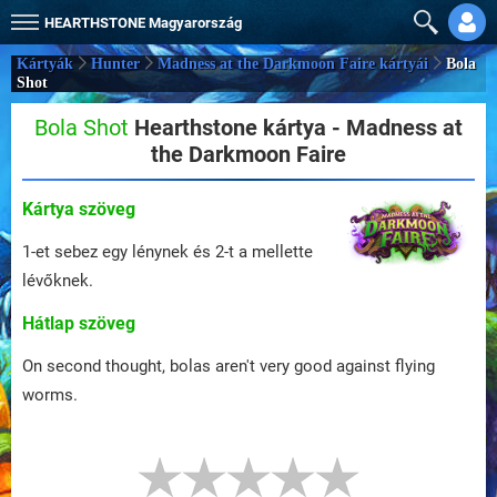
HEARTHSTONE
Magyarország
Kártyák
Hunter
Madness at the Darkmoon Faire kártyái
Bola
Shot
Bola Shot
Hearthstone kártya - Madness at
the Darkmoon Faire
Kártya szöveg
1-et sebez egy lénynek és 2-t a mellette
lévőknek.
Hátlap szöveg
On second thought, bolas aren't very good against flying
worms.