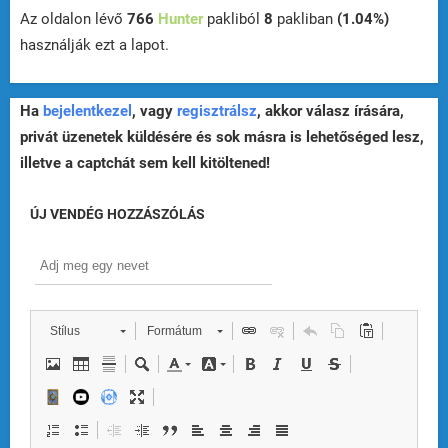
Az oldalon lévő
766
Hunter
pakliból
8
pakliban
(1.04%)
használják ezt a lapot.
Ha
bejelentkezel
, vagy
regisztrálsz
, akkor válasz írására,
privát üzenetek küldésére és sok másra is lehetőséged lesz,
illetve a captchát sem kell kitöltened!
ÚJ VENDÉG HOZZÁSZÓLÁS
Stílus
Formátum