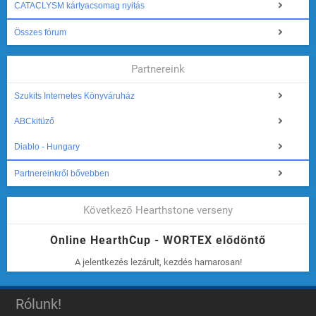
CATACLYSM kártyacsomag nyitás
Összes fórum
Partnereink
Szukits Internetes Könyváruház
ABCkitüző
Diablo - Hungary
Partnereinkről bővebben
Következő Hearthstone verseny
Online HearthCup - WORTEX elődöntő
A jelentkezés lezárult, kezdés hamarosan!
Rólunk!