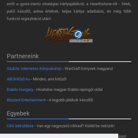
erről a gyors-iramú stratégiai kártyajátékról, a Hearthstone-ról - hírek,
pakli készítő, aréna értékek, teljes kártya adatbázis, és még több
funkció regisztráció után!
Partnereink
Szukits Internetes Könyváruház
- WarCraft könyvek magyarul
ABCkitűző.hu
- Minden, ami kitűző!
Diablo Hungary
- Hivatalos magyar Diablo rajongói oldal
Blizzard Entertainment
- A legjobb játékok készítői
Egyebek
Cikk beküldése
- Van egy nagyszerű cikked? Küldd be nekünk!
Támogass minket
- Tetszik az oldal? Segíts, hogy fennmaradhasson!