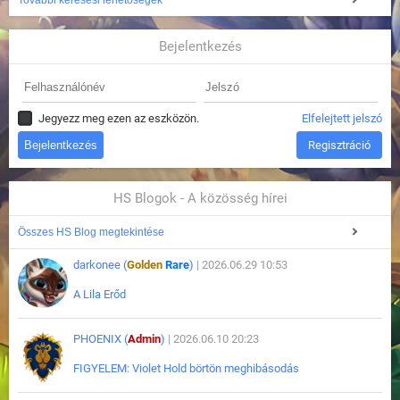
További keresési lehetőségek
Bejelentkezés
Jegyezz meg ezen az eszközön.
Elfelejtett jelszó
Regisztráció
HS Blogok - A közösség hírei
Összes HS Blog megtekintése
darkonee (
Golden
Rare
)
| 2026.06.29 10:53
A Lila Erőd
PHOENIX (
Admin
)
| 2026.06.10 20:23
FIGYELEM: Violet Hold börtön meghibásodás