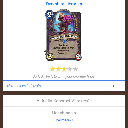
Darkshire Librarian
Do NOT be late with your overdue fines.
Részletek és értékelés
Aktuális Kocsmai Verekedés
Henchmania
Részletek
!