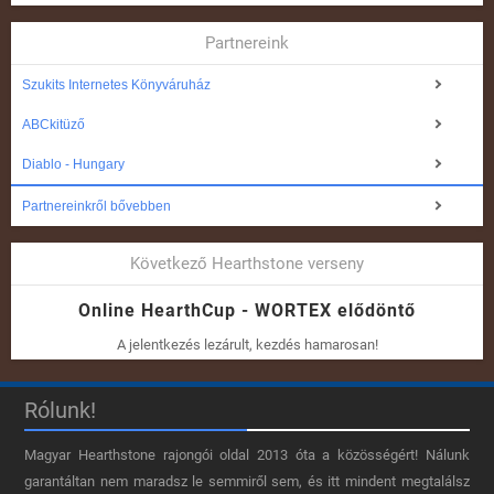
Partnereink
Szukits Internetes Könyváruház
ABCkitüző
Diablo - Hungary
Partnereinkről bővebben
Következő Hearthstone verseny
Online HearthCup - WORTEX elődöntő
A jelentkezés lezárult, kezdés hamarosan!
Rólunk!
Magyar Hearthstone​ rajongói oldal 2013 óta a közösségért! Nálunk
garantáltan nem maradsz le semmiről sem, és itt mindent megtalálsz