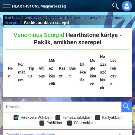
HEARTHSTONE
Magyarország
Kártyák
Semleges
Forged in the Barrens kártyái
Venomous
Scorpid
Paklik, amikben szerepel
Venomous Scorpid
Hearthstone kártya -
Paklik, amikben szerepel
Ho
Mih
Me
Lét
For
Ért
zzá
Né
Típ
Altí
ez
Kas
Dus
gte
reh
mát
éke
szó
v
us
pus
kés
zt
t
kint
ozv
um
lés
lás
zült
ve
a
ok
Hírekben, Wikiben
Felhasználókban
Kártyákban
Paklikban
Fórumokban