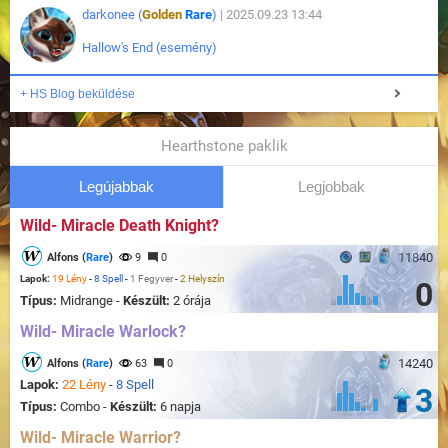
darkonee (
Golden
Rare
)
| 2025.09.23 13:44
Hallow's End (esemény)
+ HS Blog beküldése
Hearthstone paklik
Legújabbak
Legjobbak
Wild- Miracle Death Knight?
11840
Alfons (
Rare
)
9
0
Lapok:
19 Lény
-
8 Spell
-
1 Fegyver
-
2 Helyszín
0
Típus:
Midrange -
Készült:
2 órája
Wild- Miracle Warlock?
14240
Alfons (
Rare
)
63
0
Lapok:
22 Lény
-
8 Spell
3
Típus:
Combo -
Készült:
6 napja
Wild- Miracle Warrior?