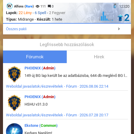
12320
Alfons (
Rare
)
111
0
Lapok:
22 Lény
-
6 Spell
-
2 Fegyver
2
Típus:
Midrange -
Készült:
1 hete
Összes pakli
Legfrissebb hozzászólások
Fórumok
Hirek
PHOENIX (
Admin
)
149 új BG lap került be az adatbázisba, 644 db meglévő BG lap módosult, bekerültek az új képek a megváltozott lapokhoz is.
Weboldal javaslatok/észrevételek - Fórum · 2026.08.06 22:14
PHOENIX (
Admin
)
HSHU v31.3.0
Weboldal javaslatok/észrevételek - Fórum · 2026.07.28 20:17
Ekstone (
Common
)
Kedves Naplóm!