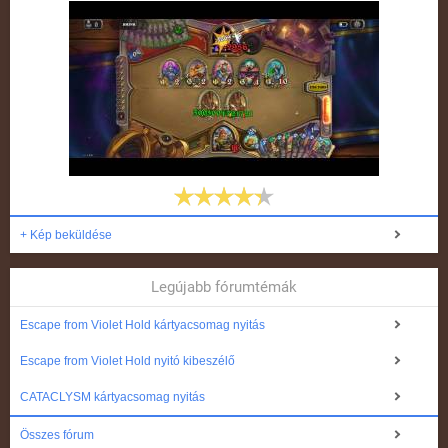
+ Kép beküldése
Legújabb fórumtémák
Escape from Violet Hold kártyacsomag nyitás
Escape from Violet Hold nyitó kibeszélő
CATACLYSM kártyacsomag nyitás
Összes fórum