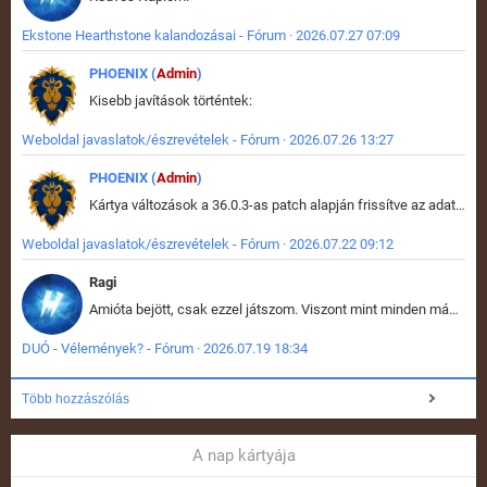
Ekstone Hearthstone kalandozásai - Fórum · 2026.07.27 07:09
PHOENIX (
Admin
)
Kisebb javítások történtek:
Weboldal javaslatok/észrevételek - Fórum · 2026.07.26 13:27
PHOENIX (
Admin
)
Kártya változások a 36.0.3-as patch alapján frissítve az adatbázisban (képek is cserélve).
Weboldal javaslatok/észrevételek - Fórum · 2026.07.22 09:12
Ragi
Amióta bejött, csak ezzel játszom. Viszont mint minden más - akár az alapjáték is, ez is baromira összetett lett. Néha már pár kör után is esélytelen az egész. Vagy irreállisan túltápol valaki, vagy lelép a partner, vagy csak hülye mint a segg. És amikor eljönne az én időm, na akkor jön el mindenki másé is. Engem jobban érdekelne, hogy ki milyen ratingen szokott játszani. Na ez lenne egy érdekes adat.
DUÓ - Vélemények? - Fórum · 2026.07.19 18:34
Több hozzászólás
A nap kártyája