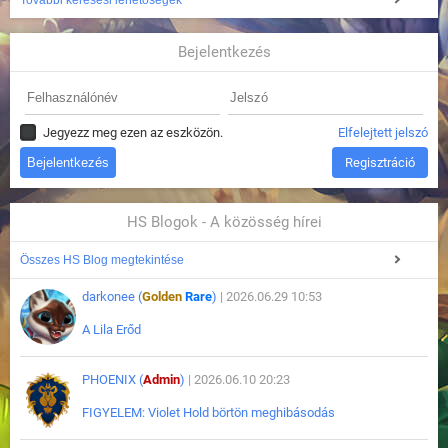
További keresési lehetőségek
Bejelentkezés
Jegyezz meg ezen az eszközön.
Elfelejtett jelszó
Regisztráció
HS Blogok - A közösség hírei
Összes HS Blog megtekintése
darkonee (
Golden
Rare
)
| 2026.06.29 10:53
A Lila Erőd
PHOENIX (
Admin
)
| 2026.06.10 20:23
FIGYELEM: Violet Hold börtön meghibásodás