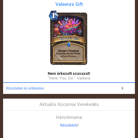
Valeera's Gift
Nem érkezett szavazat!
"Here. You. Go." -Valeera
Részletek és értékelés
Aktuális Kocsmai Verekedés
Henchmania
Részletek
!