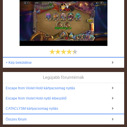
+ Kép beküldése
Legújabb fórumtémák
Escape from Violet Hold kártyacsomag nyitás
Escape from Violet Hold nyitó kibeszélő
CATACLYSM kártyacsomag nyitás
Összes fórum