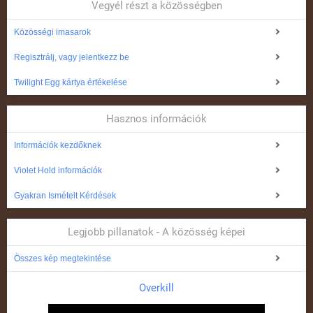
Vegyél részt a közösségben
Közösségi imasarok
Regisztrálj, vagy jelentkezz be
Twilight Egg kártya értékelése
Hasznos információk
Információk kezdőknek
Violet Hold információk
Gyakran Ismételt Kérdések
Legjobb pillanatok - A közösség képei
Összes kép megtekintése
Overkill