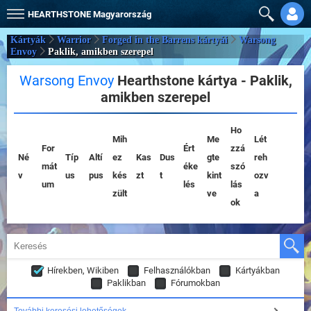
HEARTHSTONE
Magyarország
Kártyák
Warrior
Forged in the Barrens kártyái
Warsong
Envoy
Paklik, amikben szerepel
Warsong Envoy
Hearthstone kártya - Paklik,
amikben szerepel
Ho
Mih
Me
Lét
For
Ért
zzá
Né
Típ
Altí
ez
Kas
Dus
gte
reh
mát
éke
szó
v
us
pus
kés
zt
t
kint
ozv
um
lés
lás
zült
ve
a
ok
Hírekben, Wikiben
Felhasználókban
Kártyákban
Paklikban
Fórumokban