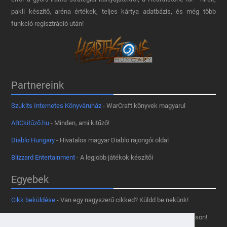
pakli készítő, aréna értékek, teljes kártya adatbázis, és még több
funkció regisztráció után!
Partnereink
Szukits Internetes Könyváruház
- WarCraft könyvek magyarul
ABCkitűző.hu
- Minden, ami kitűző!
Diablo Hungary
- Hivatalos magyar Diablo rajongói oldal
Blizzard Entertainment
- A legjobb játékok készítői
Egyebek
Cikk beküldése
- Van egy nagyszerű cikked? Küldd be nekünk!
Támogass minket
- Tetszik az oldal? Segíts, hogy fennmaradhasson!