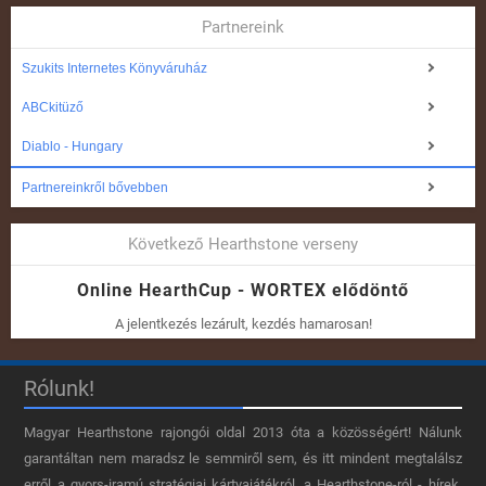
Partnereink
Szukits Internetes Könyváruház
ABCkitüző
Diablo - Hungary
Partnereinkről bővebben
Következő Hearthstone verseny
Online HearthCup - WORTEX elődöntő
A jelentkezés lezárult, kezdés hamarosan!
Rólunk!
Magyar Hearthstone​ rajongói oldal 2013 óta a közösségért! Nálunk
garantáltan nem maradsz le semmiről sem, és itt mindent megtalálsz
erről a gyors-iramú stratégiai kártyajátékról, a Hearthstone-ról - hírek,