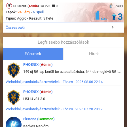
7480
PHOENIX (
Admin
)
223
0
Lapok:
24 Lény
-
6 Spell
3
Típus:
Aggro -
Készült:
3 hete
Összes pakli
Legfrissebb hozzászólások
Fórumok
Hirek
PHOENIX (
Admin
)
149 új BG lap került be az adatbázisba, 644 db meglévő BG lap módosult, bekerültek az új képek a megváltozott lapokhoz is.
Weboldal javaslatok/észrevételek - Fórum · 2026.08.06 22:14
PHOENIX (
Admin
)
HSHU v31.3.0
Weboldal javaslatok/észrevételek - Fórum · 2026.07.28 20:17
Ekstone (
Common
)
Kedves Naplóm!