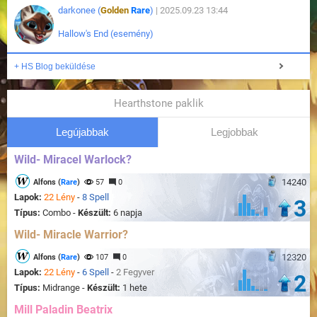
darkonee (
Golden
Rare
)
| 2025.09.23 13:44
Hallow's End (esemény)
+ HS Blog beküldése
Hearthstone paklik
Legújabbak
Legjobbak
Wild- Miracel Warlock?
14240
Alfons (
Rare
)
57
0
Lapok:
22 Lény
-
8 Spell
3
Típus:
Combo -
Készült:
6 napja
Wild- Miracle Warrior?
12320
Alfons (
Rare
)
107
0
Lapok:
22 Lény
-
6 Spell
-
2 Fegyver
2
Típus:
Midrange -
Készült:
1 hete
Mill Paladin Beatrix