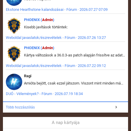
Ekstone Hearthstone kalandozásai - Fórum · 2026.07.27 07:09
PHOENIX (
Admin
)
Kisebb javítások történtek:
Weboldal javaslatok/észrevételek - Fórum · 2026.07.26 13:27
PHOENIX (
Admin
)
Kártya változások a 36.0.3-as patch alapján frissítve az adatbázisban (képek is cserélve).
Weboldal javaslatok/észrevételek - Fórum · 2026.07.22 09:12
Ragi
Amióta bejött, csak ezzel játszom. Viszont mint minden más - akár az alapjáték is, ez is baromira összetett lett. Néha már pár kör után is esélytelen az egész. Vagy irreállisan túltápol valaki, vagy lelép a partner, vagy csak hülye mint a segg. És amikor eljönne az én időm, na akkor jön el mindenki másé is. Engem jobban érdekelne, hogy ki milyen ratingen szokott játszani. Na ez lenne egy érdekes adat.
DUÓ - Vélemények? - Fórum · 2026.07.19 18:34
Több hozzászólás
A nap kártyája