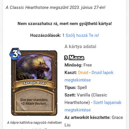
A Classic Hearthstone megszűnt 2023. június 27-én!
Nem szavazhatsz rá, mert nem gyűjthető kártya!
Hozzászólások:
1
Szólj hozzá Te is!
A kártya adatai
3 Mana
Minőség:
Free
Kaszt:
Druid
-
Druid lapok
megtekintése
Típus:
Spell
Szett:
Vanilla (Classic
Hearthstone) -
Szett lapjainak
megtekintése
Az artworköt készítette:
Grace
A képre kattintva nagyobb méretben
Liu