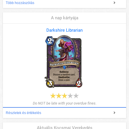
Több hozzászólás
A nap kártyája
Darkshire Librarian
Do NOT be late with your overdue fines.
Részletek és értékelés
Aktuális Kocsmai Verekedés