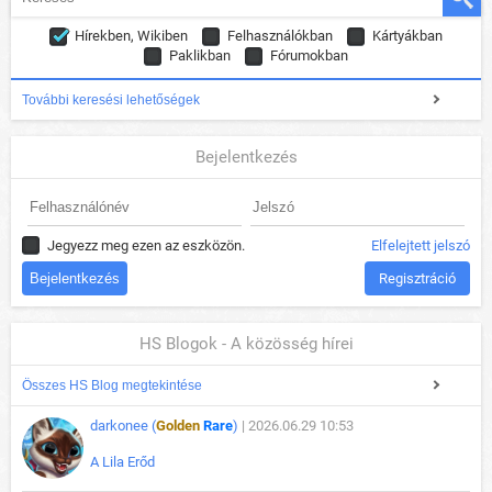
Hírekben, Wikiben
Felhasználókban
Kártyákban
Paklikban
Fórumokban
További keresési lehetőségek
Bejelentkezés
Jegyezz meg ezen az eszközön.
Elfelejtett jelszó
Regisztráció
HS Blogok - A közösség hírei
Összes HS Blog megtekintése
darkonee (
Golden
Rare
)
| 2026.06.29 10:53
A Lila Erőd