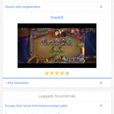
Összes kép megtekintése
Overkill
+ Kép beküldése
Legújabb fórumtémák
Escape from Violet Hold kártyacsomag nyitás