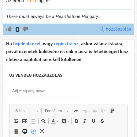
Az eredő
Druid
lap. 6*
There must always be a Hearthstone Hungary…
0
Új hozzászólás
Ha
bejelentkezel
, vagy
regisztrálsz
, akkor válasz írására,
privát üzenetek küldésére és sok másra is lehetőséged lesz,
illetve a captchát sem kell kitöltened!
ÚJ VENDÉG HOZZÁSZÓLÁS
Stílus
Formátum