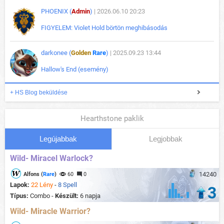
PHOENIX (
Admin
)
| 2026.06.10 20:23
FIGYELEM: Violet Hold börtön meghibásodás
darkonee (
Golden
Rare
)
| 2025.09.23 13:44
Hallow's End (esemény)
+ HS Blog beküldése
Hearthstone paklik
Legújabbak
Legjobbak
Wild- Miracel Warlock?
14240
Alfons (
Rare
)
60
0
Lapok:
22 Lény
-
8 Spell
3
Típus:
Combo -
Készült:
6 napja
Wild- Miracle Warrior?