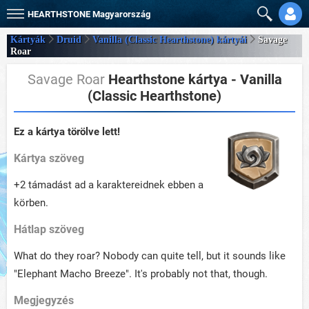
HEARTHSTONE
Magyarország
Kártyák
Druid
Vanilla (Classic Hearthstone) kártyái
Savage
Roar
Savage Roar
Hearthstone kártya - Vanilla
(Classic Hearthstone)
Ez a kártya törölve lett!
Kártya szöveg
+2 támadást ad a karaktereidnek ebben a
körben.
Hátlap szöveg
What do they roar? Nobody can quite tell, but it sounds like
"Elephant Macho Breeze". It's probably not that, though.
Megjegyzés