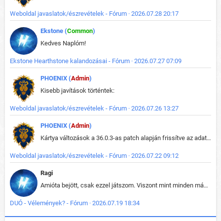
Weboldal javaslatok/észrevételek - Fórum · 2026.07.28 20:17
Ekstone (
Common
)
Kedves Naplóm!
Ekstone Hearthstone kalandozásai - Fórum · 2026.07.27 07:09
PHOENIX (
Admin
)
Kisebb javítások történtek:
Weboldal javaslatok/észrevételek - Fórum · 2026.07.26 13:27
PHOENIX (
Admin
)
Kártya változások a 36.0.3-as patch alapján frissítve az adatbázisban (képek is cserélve).
Weboldal javaslatok/észrevételek - Fórum · 2026.07.22 09:12
Ragi
Amióta bejött, csak ezzel játszom. Viszont mint minden más - akár az alapjáték is, ez is baromira összetett lett. Néha már pár kör után is esélytelen az egész. Vagy irreállisan túltápol valaki, vagy lelép a partner, vagy csak hülye mint a segg. És amikor eljönne az én időm, na akkor jön el mindenki másé is. Engem jobban érdekelne, hogy ki milyen ratingen szokott játszani. Na ez lenne egy érdekes adat.
DUÓ - Vélemények? - Fórum · 2026.07.19 18:34