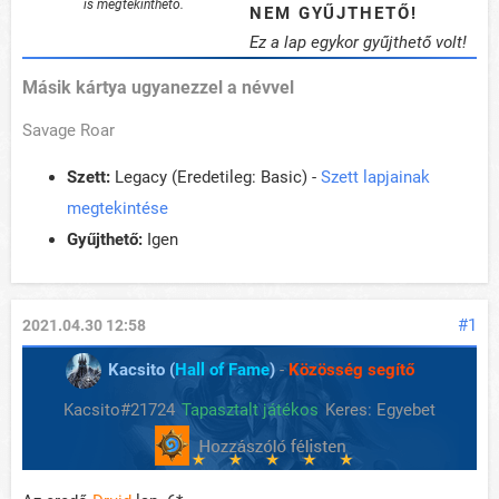
is megtekinthető.
NEM GYŰJTHETŐ!
Ez a lap egykor gyűjthető volt!
Másik kártya ugyanezzel a névvel
Savage Roar
Szett:
Legacy (Eredetileg: Basic) -
Szett lapjainak
megtekintése
Gyűjthető:
Igen
#1
2021.04.30 12:58
Kacsito (
Hall of Fame
)
-
Közösség segítő
Kacsito#21724
Tapasztalt játékos
Keres: Egyebet