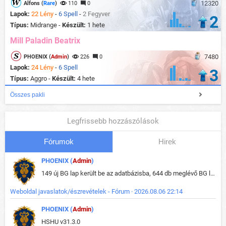
12320
Alfons (
Rare
)
110
0
Lapok:
22 Lény
-
6 Spell
-
2 Fegyver
2
Típus:
Midrange -
Készült:
1 hete
Mill Paladin Beatrix
7480
PHOENIX (
Admin
)
226
0
Lapok:
24 Lény
-
6 Spell
3
Típus:
Aggro -
Készült:
4 hete
Összes pakli
Legfrissebb hozzászólások
Fórumok
Hirek
PHOENIX (
Admin
)
149 új BG lap került be az adatbázisba, 644 db meglévő BG lap módosult, bekerültek az új képek a megváltozott lapokhoz is.
Weboldal javaslatok/észrevételek - Fórum · 2026.08.06 22:14
PHOENIX (
Admin
)
HSHU v31.3.0