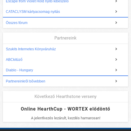
Escape from Violet Hold nyitó kibeszélő
CATACLYSM kártyacsomag nyitás
Összes fórum
Partnereink
Szukits Internetes Könyváruház
ABCkitüző
Diablo - Hungary
Partnereinkről bővebben
Következő Hearthstone verseny
Online HearthCup - WORTEX elődöntő
A jelentkezés lezárult, kezdés hamarosan!