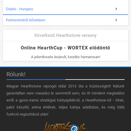
Diablo - Hungary
Partnereinkről bővebben
Következő Hearthstone verseny
Online HearthCup - WORTEX elődöntő
A jelentkezés lezárult, kezdés hamarosan!
Rólunk!
Magyar Hearthstone​ rajongói oldal 2013 óta a közösségért! Nálunk
garantáltan nem maradsz le semmiről sem, és itt mindent megtalálsz
erről a gyors-iramú stratégiai kártyajátékról, a Hearthstone-ról - hírek,
pakli készítő, aréna értékek, teljes kártya adatbázis, és még több
funkció regisztráció után!