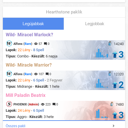
Hearthstone paklik
Legújabbak
Legjobbak
Wild- Miracel Warlock?
14240
Alfons (
Rare
)
57
0
Lapok:
22 Lény
-
8 Spell
3
Típus:
Combo -
Készült:
6 napja
Wild- Miracle Warrior?
12320
Alfons (
Rare
)
107
0
Lapok:
22 Lény
-
6 Spell
-
2 Fegyver
2
Típus:
Midrange -
Készült:
1 hete
Mill Paladin Beatrix
7480
PHOENIX (
Admin
)
223
0
Lapok:
24 Lény
-
6 Spell
3
Típus:
Aggro -
Készült:
3 hete
Összes pakli