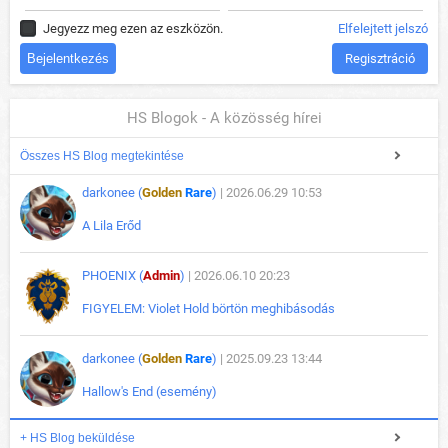
Jegyezz meg ezen az eszközön.
Elfelejtett jelszó
Regisztráció
HS Blogok - A közösség hírei
Összes HS Blog megtekintése
darkonee (
Golden
Rare
)
| 2026.06.29 10:53
A Lila Erőd
PHOENIX (
Admin
)
| 2026.06.10 20:23
FIGYELEM: Violet Hold börtön meghibásodás
darkonee (
Golden
Rare
)
| 2025.09.23 13:44
Hallow's End (esemény)
+ HS Blog beküldése