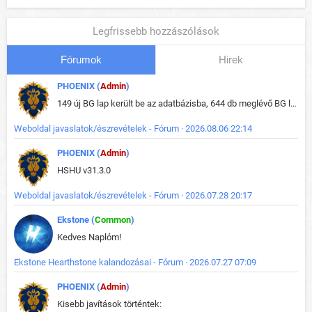
Legfrissebb hozzászólások
Fórumok
Hirek
PHOENIX (
Admin
)
149 új BG lap került be az adatbázisba, 644 db meglévő BG lap módosult, bekerültek az új képek a megváltozott lapokhoz is.
Weboldal javaslatok/észrevételek - Fórum · 2026.08.06 22:14
PHOENIX (
Admin
)
HSHU v31.3.0
Weboldal javaslatok/észrevételek - Fórum · 2026.07.28 20:17
Ekstone (
Common
)
Kedves Naplóm!
Ekstone Hearthstone kalandozásai - Fórum · 2026.07.27 07:09
PHOENIX (
Admin
)
Kisebb javítások történtek: