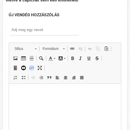
illetve a captchát sem kell kitöltened!
ÚJ VENDÉG HOZZÁSZÓLÁS
Stílus
Formátum