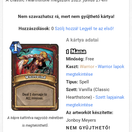
A Classic Hearthstone megszűnt 2023. június 27-én!
Nem szavazhatsz rá, mert nem gyűjthető kártya!
Hozzászólások:
0
Szólj hozzá! Legyél te az első!
A kártya adatai
1 Mana
Minőség:
Free
Kaszt:
Warrior
-
Warrior lapok
megtekintése
Típus:
Spell
Szett:
Vanilla (Classic
Hearthstone) -
Szett lapjainak
megtekintése
Az artworköt készítette:
A képre kattintva nagyobb méretben
Jonboy Meyers
is megtekinthető.
NEM GYŰJTHETŐ!