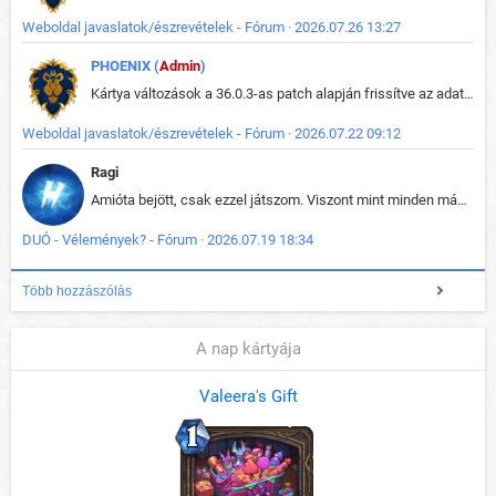
Weboldal javaslatok/észrevételek - Fórum · 2026.07.26 13:27
PHOENIX (
Admin
)
Kártya változások a 36.0.3-as patch alapján frissítve az adatbázisban (képek is cserélve).
Weboldal javaslatok/észrevételek - Fórum · 2026.07.22 09:12
Ragi
Amióta bejött, csak ezzel játszom. Viszont mint minden más - akár az alapjáték is, ez is baromira összetett lett. Néha már pár kör után is esélytelen az egész. Vagy irreállisan túltápol valaki, vagy lelép a partner, vagy csak hülye mint a segg. És amikor eljönne az én időm, na akkor jön el mindenki másé is. Engem jobban érdekelne, hogy ki milyen ratingen szokott játszani. Na ez lenne egy érdekes adat.
DUÓ - Vélemények? - Fórum · 2026.07.19 18:34
Több hozzászólás
A nap kártyája
Valeera's Gift