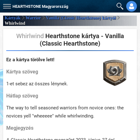
HEARTHSTONE
Magyarország
Kártyák
Warrior
Vanilla (Classic Hearthstone) kártyái
Whirlwind
Whirlwind
Hearthstone kártya - Vanilla
(Classic Hearthstone)
Ez a kártya törölve lett!
Kártya szöveg
1-et sebez az összes lénynek.
Hátlap szöveg
The way to tell seasoned warriors from novice ones: the
novices yell "wheeeee" while whirlwinding.
Megjegyzés