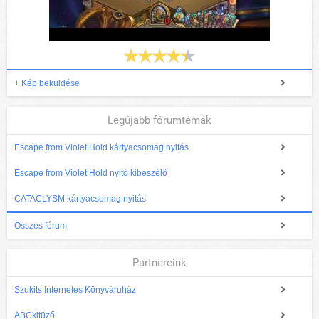
+ Kép beküldése
Legújabb fórumtémák
Escape from Violet Hold kártyacsomag nyitás
Escape from Violet Hold nyitó kibeszélő
CATACLYSM kártyacsomag nyitás
Összes fórum
Partnereink
Szukits Internetes Könyváruház
ABCkitüző