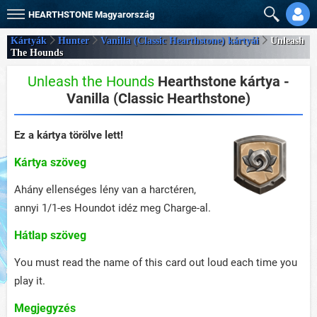
HEARTHSTONE
Magyarország
Kártyák
Hunter
Vanilla (Classic Hearthstone) kártyái
Unleash
The Hounds
Unleash the Hounds
Hearthstone kártya -
Vanilla (Classic Hearthstone)
Ez a kártya törölve lett!
Kártya szöveg
Ahány ellenséges lény van a harctéren,
annyi 1/1-es Houndot idéz meg Charge-al.
Hátlap szöveg
You must read the name of this card out loud each time you
play it.
Megjegyzés