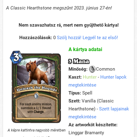
A Classic Hearthstone megszűnt 2023. június 27-én!
Nem szavazhatsz rá, mert nem gyűjthető kártya!
Hozzászólások:
0
Szólj hozzá! Legyél te az első!
A kártya adatai
3 Mana
Minőség:
Common
Kaszt:
Hunter
-
Hunter lapok
megtekintése
Típus:
Spell
Szett:
Vanilla (Classic
Hearthstone) -
Szett lapjainak
megtekintése
Az artworköt készítette:
A képre kattintva nagyobb méretben
Linggar Bramanty