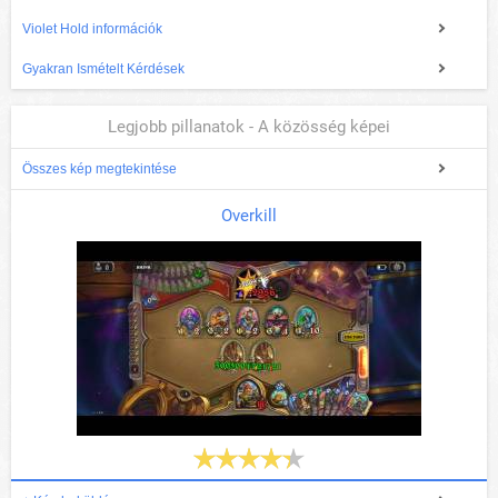
Violet Hold információk
Gyakran Ismételt Kérdések
Legjobb pillanatok - A közösség képei
Összes kép megtekintése
Overkill