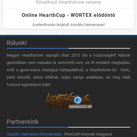
Következő Hearthstone verseny
Online HearthCup - WORTEX elődöntő
A jelentkezés lezárult, kezdés hamarosan!
Rólunk!
Magyar Hearthstone​ rajongói oldal 2013 óta a közösségért! Nálunk
garantáltan nem maradsz le semmiről sem, és itt mindent megtalálsz
erről a gyors-iramú stratégiai kártyajátékról, a Hearthstone-ról - hírek,
pakli készítő, aréna értékek, teljes kártya adatbázis, és még több
funkció regisztráció után!
Partnereink
Szukits Internetes Könyváruház
- WarCraft könyvek magyarul