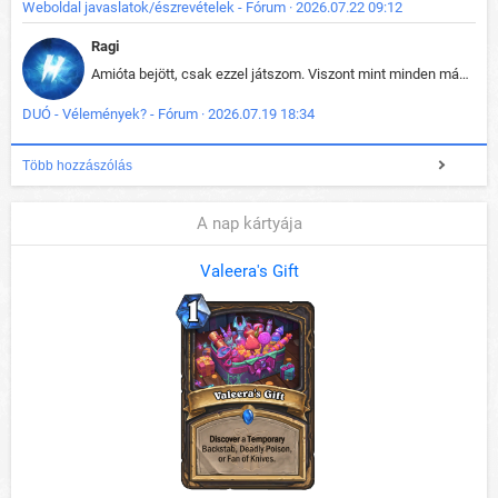
Weboldal javaslatok/észrevételek - Fórum · 2026.07.22 09:12
Ragi
Amióta bejött, csak ezzel játszom. Viszont mint minden más - akár az alapjáték is, ez is baromira összetett lett. Néha már pár kör után is esélytelen az egész. Vagy irreállisan túltápol valaki, vagy lelép a partner, vagy csak hülye mint a segg. És amikor eljönne az én időm, na akkor jön el mindenki másé is. Engem jobban érdekelne, hogy ki milyen ratingen szokott játszani. Na ez lenne egy érdekes adat.
DUÓ - Vélemények? - Fórum · 2026.07.19 18:34
Több hozzászólás
A nap kártyája
Valeera's Gift