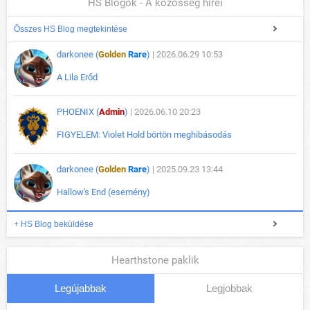
HS Blogok - A közösség hírei
Összes HS Blog megtekintése
darkonee (
Golden
Rare
)
| 2026.06.29 10:53
A Lila Erőd
PHOENIX (
Admin
)
| 2026.06.10 20:23
FIGYELEM: Violet Hold börtön meghibásodás
darkonee (
Golden
Rare
)
| 2025.09.23 13:44
Hallow's End (esemény)
+ HS Blog beküldése
Hearthstone paklik
Legújabbak
Legjobbak