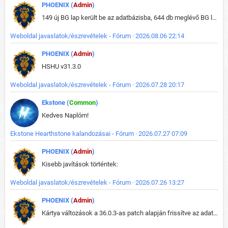
PHOENIX (
Admin
)
149 új BG lap került be az adatbázisba, 644 db meglévő BG lap módosult, bekerültek az új képek a megváltozott lapokhoz is.
Weboldal javaslatok/észrevételek - Fórum · 2026.08.06 22:14
PHOENIX (
Admin
)
HSHU v31.3.0
Weboldal javaslatok/észrevételek - Fórum · 2026.07.28 20:17
Ekstone (
Common
)
Kedves Naplóm!
Ekstone Hearthstone kalandozásai - Fórum · 2026.07.27 07:09
PHOENIX (
Admin
)
Kisebb javítások történtek:
Weboldal javaslatok/észrevételek - Fórum · 2026.07.26 13:27
PHOENIX (
Admin
)
Kártya változások a 36.0.3-as patch alapján frissítve az adatbázisban (képek is cserélve).