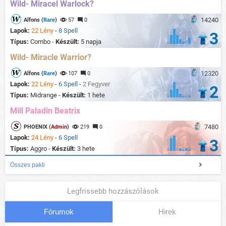
Wild- Miracel Warlock?
14240
Alfons (
Rare
)
57
0
Lapok:
22 Lény
-
8 Spell
3
Típus:
Combo -
Készült:
5 napja
Wild- Miracle Warrior?
12320
Alfons (
Rare
)
107
0
Lapok:
22 Lény
-
6 Spell
-
2 Fegyver
2
Típus:
Midrange -
Készült:
1 hete
Mill Paladin Beatrix
7480
PHOENIX (
Admin
)
219
0
Lapok:
24 Lény
-
6 Spell
3
Típus:
Aggro -
Készült:
3 hete
Összes pakli
Legfrissebb hozzászólások
Fórumok
Hirek