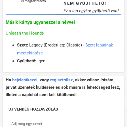
is megtekinthető.
NEM GYŰJTHETŐ!
Ez a lap egykor gyűjthető volt!
Másik kártya ugyanezzel a névvel
Unleash the Hounds
Szett:
Legacy (Eredetileg: Classic) -
Szett lapjainak
megtekintése
Gyűjthető:
Igen
Ha
bejelentkezel
, vagy
regisztrálsz
, akkor válasz írására,
privát üzenetek küldésére és sok másra is lehetőséged lesz,
illetve a captchát sem kell kitöltened!
ÚJ VENDÉG HOZZÁSZÓLÁS