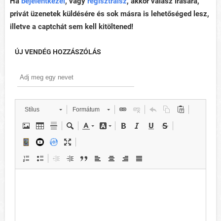
Ha
bejelentkezel
, vagy
regisztrálsz
, akkor válasz írására,
privát üzenetek küldésére és sok másra is lehetőséged lesz,
illetve a captchát sem kell kitöltened!
ÚJ VENDÉG HOZZÁSZÓLÁS
Stílus
Formátum