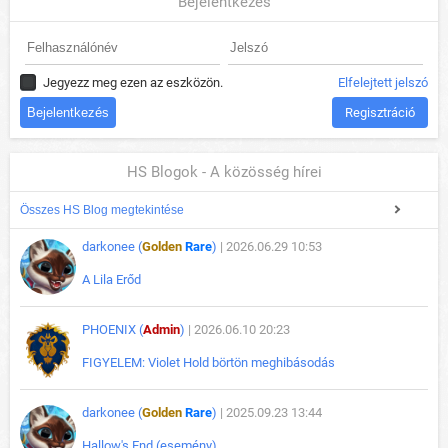
Bejelentkezés
Jegyezz meg ezen az eszközön.
Elfelejtett jelszó
Regisztráció
HS Blogok - A közösség hírei
Összes HS Blog megtekintése
darkonee (
Golden
Rare
)
| 2026.06.29 10:53
A Lila Erőd
PHOENIX (
Admin
)
| 2026.06.10 20:23
FIGYELEM: Violet Hold börtön meghibásodás
darkonee (
Golden
Rare
)
| 2025.09.23 13:44
Hallow's End (esemény)