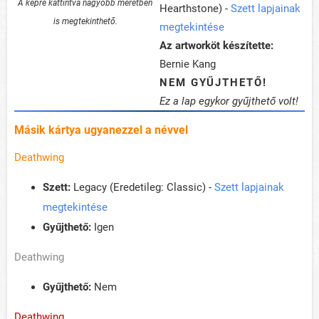
A képre kattintva nagyobb méretben
Hearthstone) -
Szett lapjainak
is megtekinthető.
megtekintése
Az artworköt készítette:
Bernie Kang
NEM GYŰJTHETŐ!
Ez a lap egykor gyűjthető volt!
Másik kártya ugyanezzel a névvel
Deathwing
Szett:
Legacy (Eredetileg: Classic) -
Szett lapjainak
megtekintése
Gyűjthető:
Igen
Deathwing
Gyűjthető:
Nem
Deathwing