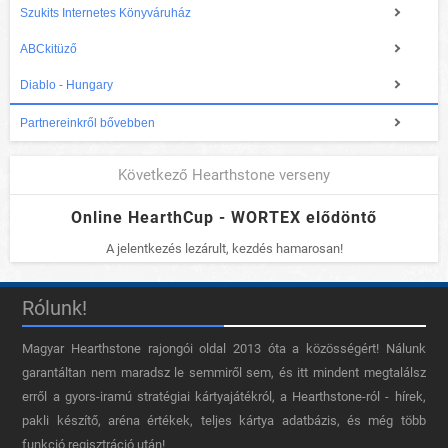
Szukits Internetes Könyváruház
ABCkitüző
Diablo - Hungary
Partnereinkről bővebben
Következő Hearthstone verseny
Online HearthCup - WORTEX elődöntő
A jelentkezés lezárult, kezdés hamarosan!
Rólunk!
Magyar Hearthstone​ rajongói oldal 2013 óta a közösségért! Nálunk
garantáltan nem maradsz le semmiről sem, és itt mindent megtalálsz
erről a gyors-iramú stratégiai kártyajátékról, a Hearthstone-ról - hírek,
pakli készítő, aréna értékek, teljes kártya adatbázis, és még több
funkció regisztráció után!