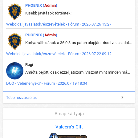
PHOENIX (
Admin
)
Kisebb javítások történtek:
Weboldal javaslatok/észrevételek - Fórum · 2026.07.26 13:27
PHOENIX (
Admin
)
Kártya változások a 36.0.3-as patch alapján frissítve az adatbázisban (képek is cserélve).
Weboldal javaslatok/észrevételek - Fórum · 2026.07.22 09:12
Ragi
Amióta bejött, csak ezzel játszom. Viszont mint minden más - akár az alapjáték is, ez is baromira összetett lett. Néha már pár kör után is esélytelen az egész. Vagy irreállisan túltápol valaki, vagy lelép a partner, vagy csak hülye mint a segg. És amikor eljönne az én időm, na akkor jön el mindenki másé is. Engem jobban érdekelne, hogy ki milyen ratingen szokott játszani. Na ez lenne egy érdekes adat.
DUÓ - Vélemények? - Fórum · 2026.07.19 18:34
Több hozzászólás
A nap kártyája
Valeera's Gift