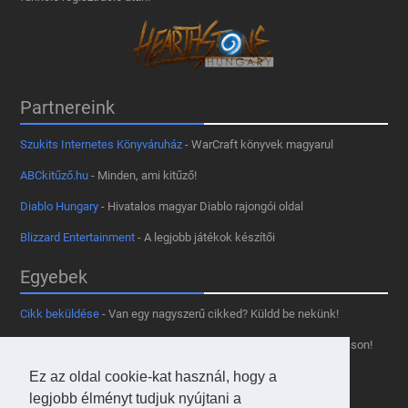
Partnereink
Szukits Internetes Könyváruház
- WarCraft könyvek magyarul
ABCkitűző.hu
- Minden, ami kitűző!
Diablo Hungary
- Hivatalos magyar Diablo rajongói oldal
Blizzard Entertainment
- A legjobb játékok készítői
Egyebek
Cikk beküldése
- Van egy nagyszerű cikked? Küldd be nekünk!
Támogass minket
- Tetszik az oldal? Segíts, hogy fennmaradhasson!
Kapcsolat, médiaajánlat
- Lépj velünk kapcsolatba!
Ez az oldal cookie-kat használ, hogy a
legjobb élményt tudjuk nyújtani a
Használd a tooltipünket
- A saját oldaladon is!