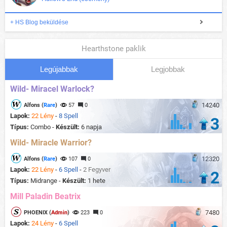
+ HS Blog beküldése
Hearthstone paklik
Legújabbak
Legjobbak
Wild- Miracel Warlock?
14240
Alfons (
Rare
)
57
0
Lapok:
22 Lény
-
8 Spell
3
Típus:
Combo -
Készült:
6 napja
Wild- Miracle Warrior?
12320
Alfons (
Rare
)
107
0
Lapok:
22 Lény
-
6 Spell
-
2 Fegyver
2
Típus:
Midrange -
Készült:
1 hete
Mill Paladin Beatrix
7480
PHOENIX (
Admin
)
223
0
Lapok:
24 Lény
-
6 Spell