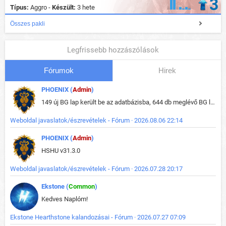
3
Típus:
Aggro -
Készült:
3 hete
Összes pakli
Legfrissebb hozzászólások
Fórumok
Hirek
PHOENIX (
Admin
)
149 új BG lap került be az adatbázisba, 644 db meglévő BG lap módosult, bekerültek az új képek a megváltozott lapokhoz is.
Weboldal javaslatok/észrevételek - Fórum · 2026.08.06 22:14
PHOENIX (
Admin
)
HSHU v31.3.0
Weboldal javaslatok/észrevételek - Fórum · 2026.07.28 20:17
Ekstone (
Common
)
Kedves Naplóm!
Ekstone Hearthstone kalandozásai - Fórum · 2026.07.27 07:09