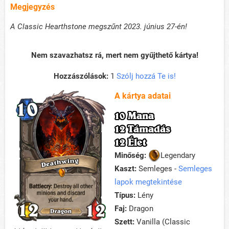
Megjegyzés
A Classic Hearthstone megszűnt 2023. június 27-én!
Nem szavazhatsz rá, mert nem gyűjthető kártya!
Hozzászólások:
1
Szólj hozzá Te is!
A kártya adatai
10 Mana
12 Támadás
12 Élet
Minőség:
Legendary
Kaszt:
Semleges -
Semleges
lapok megtekintése
Típus:
Lény
Faj:
Dragon
Szett:
Vanilla (Classic