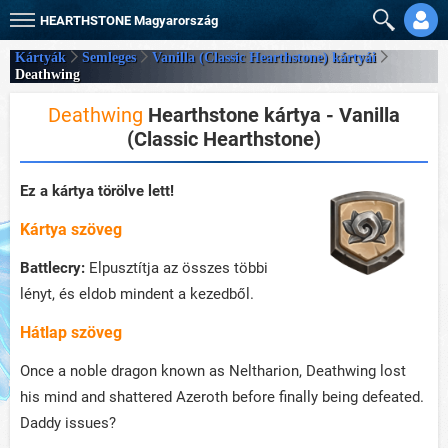
HEARTHSTONE
Magyarország
Kártyák
Semleges
Vanilla (Classic Hearthstone) kártyái
Deathwing
Deathwing
Hearthstone kártya - Vanilla
(Classic Hearthstone)
Ez a kártya törölve lett!
Kártya szöveg
Battlecry:
Elpusztítja az összes többi
lényt, és eldob mindent a kezedből.
Hátlap szöveg
Once a noble dragon known as Neltharion, Deathwing lost
his mind and shattered Azeroth before finally being defeated.
Daddy issues?