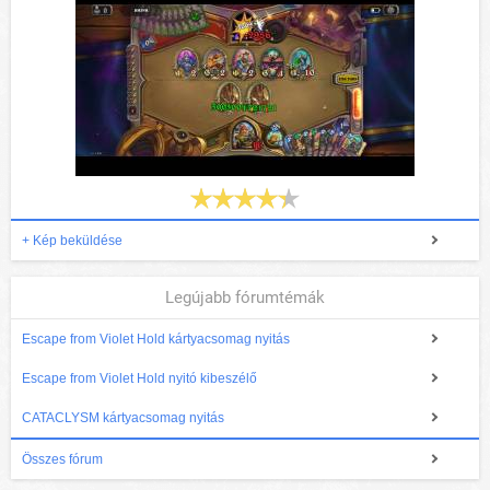
+ Kép beküldése
Legújabb fórumtémák
Escape from Violet Hold kártyacsomag nyitás
Escape from Violet Hold nyitó kibeszélő
CATACLYSM kártyacsomag nyitás
Összes fórum