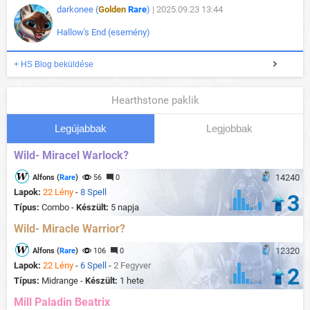
darkonee (
Golden
Rare
)
| 2025.09.23 13:44
Hallow's End (esemény)
+ HS Blog beküldése
Hearthstone paklik
Legújabbak
Legjobbak
Wild- Miracel Warlock?
14240
Alfons (
Rare
)
56
0
Lapok:
22 Lény
-
8 Spell
3
Típus:
Combo -
Készült:
5 napja
Wild- Miracle Warrior?
12320
Alfons (
Rare
)
106
0
Lapok:
22 Lény
-
6 Spell
-
2 Fegyver
2
Típus:
Midrange -
Készült:
1 hete
Mill Paladin Beatrix