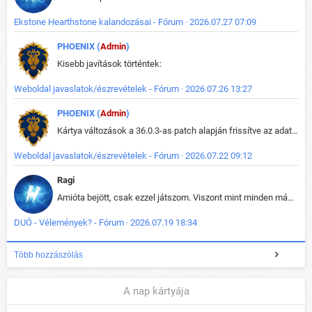
Ekstone Hearthstone kalandozásai - Fórum · 2026.07.27 07:09
PHOENIX (
Admin
)
Kisebb javítások történtek:
Weboldal javaslatok/észrevételek - Fórum · 2026.07.26 13:27
PHOENIX (
Admin
)
Kártya változások a 36.0.3-as patch alapján frissítve az adatbázisban (képek is cserélve).
Weboldal javaslatok/észrevételek - Fórum · 2026.07.22 09:12
Ragi
Amióta bejött, csak ezzel játszom. Viszont mint minden más - akár az alapjáték is, ez is baromira összetett lett. Néha már pár kör után is esélytelen az egész. Vagy irreállisan túltápol valaki, vagy lelép a partner, vagy csak hülye mint a segg. És amikor eljönne az én időm, na akkor jön el mindenki másé is. Engem jobban érdekelne, hogy ki milyen ratingen szokott játszani. Na ez lenne egy érdekes adat.
DUÓ - Vélemények? - Fórum · 2026.07.19 18:34
Több hozzászólás
A nap kártyája