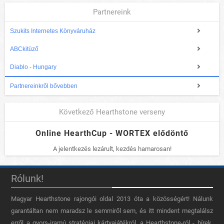
Partnereink
Szukits Internetes Könyváruház
ABCkitüző
Diablo - Hungary
Partnereinkről bővebben
Következő Hearthstone verseny
Online HearthCup - WORTEX elődöntő
A jelentkezés lezárult, kezdés hamarosan!
Rólunk!
Magyar Hearthstone​ rajongói oldal 2013 óta a közösségért! Nálunk
garantáltan nem maradsz le semmiről sem, és itt mindent megtalálsz
erről a gyors-iramú stratégiai kártyajátékról, a Hearthstone-ról - hírek,