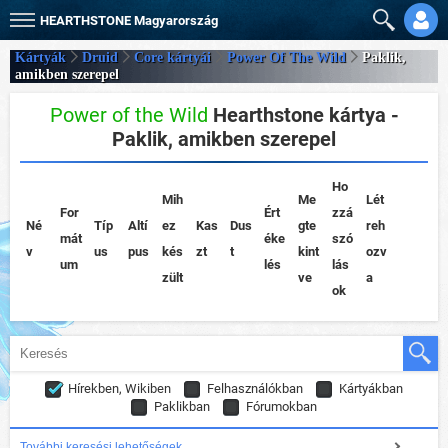
HEARTHSTONE
Magyarország
Kártyák
Druid
Core kártyái
Power Of The Wild
Paklik,
amikben szerepel
Power of the Wild
Hearthstone kártya -
Paklik, amikben szerepel
Ho
Mih
Me
Lét
For
Ért
zzá
Né
Típ
Altí
ez
Kas
Dus
gte
reh
mát
éke
szó
v
us
pus
kés
zt
t
kint
ozv
um
lés
lás
zült
ve
a
ok
Hírekben, Wikiben
Felhasználókban
Kártyákban
Paklikban
Fórumokban
További keresési lehetőségek