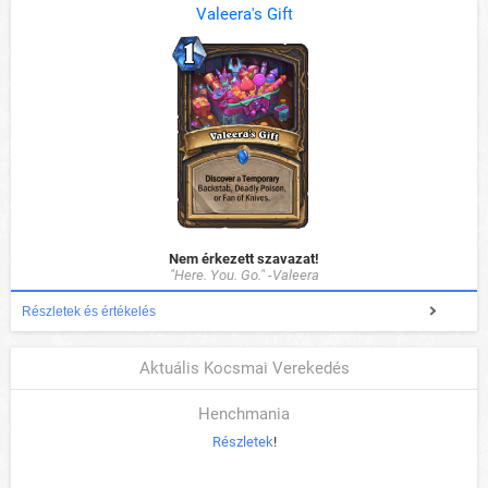
Valeera's Gift
Nem érkezett szavazat!
"Here. You. Go." -Valeera
Részletek és értékelés
Aktuális Kocsmai Verekedés
Henchmania
Részletek
!