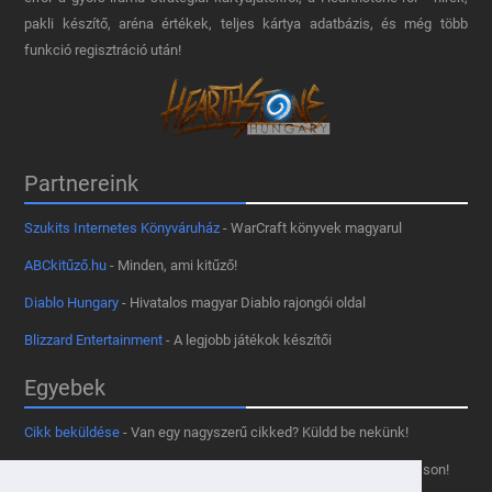
pakli készítő, aréna értékek, teljes kártya adatbázis, és még több
funkció regisztráció után!
Partnereink
Szukits Internetes Könyváruház
- WarCraft könyvek magyarul
ABCkitűző.hu
- Minden, ami kitűző!
Diablo Hungary
- Hivatalos magyar Diablo rajongói oldal
Blizzard Entertainment
- A legjobb játékok készítői
Egyebek
Cikk beküldése
- Van egy nagyszerű cikked? Küldd be nekünk!
Támogass minket
- Tetszik az oldal? Segíts, hogy fennmaradhasson!