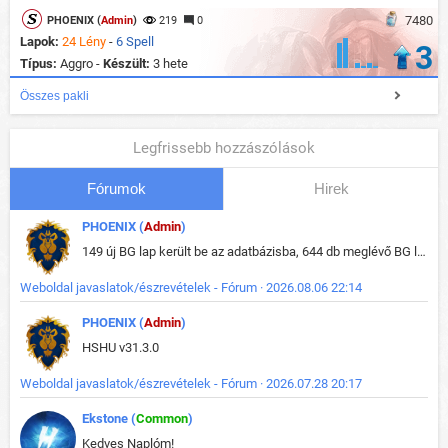
7480
PHOENIX (
Admin
)
219
0
Lapok:
24 Lény
-
6 Spell
3
Típus:
Aggro -
Készült:
3 hete
Összes pakli
Legfrissebb hozzászólások
Fórumok
Hirek
PHOENIX (
Admin
)
149 új BG lap került be az adatbázisba, 644 db meglévő BG lap módosult, bekerültek az új képek a megváltozott lapokhoz is.
Weboldal javaslatok/észrevételek - Fórum · 2026.08.06 22:14
PHOENIX (
Admin
)
HSHU v31.3.0
Weboldal javaslatok/észrevételek - Fórum · 2026.07.28 20:17
Ekstone (
Common
)
Kedves Naplóm!