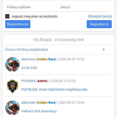
Jegyezz meg ezen az eszközön.
Elfelejtett jelszó
Regisztráció
HS Blogok - A közösség hírei
Összes HS Blog megtekintése
darkonee (
Golden
Rare
)
| 2026.06.29 10:53
A Lila Erőd
PHOENIX (
Admin
)
| 2026.06.10 20:23
FIGYELEM: Violet Hold börtön meghibásodás
darkonee (
Golden
Rare
)
| 2025.09.23 13:44
Hallow's End (esemény)