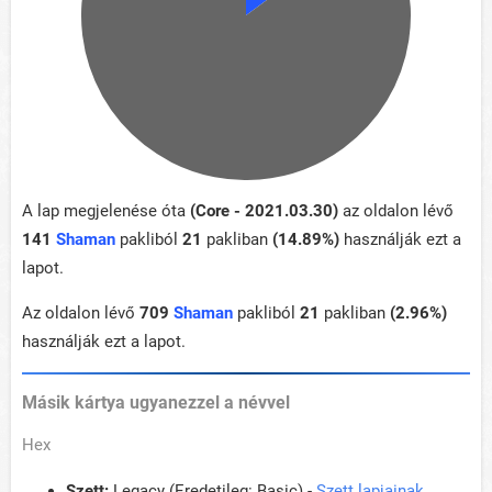
A lap megjelenése óta
(Core - 2021.03.30)
az oldalon lévő
141
Shaman
pakliból
21
pakliban
(14.89%)
használják ezt a
lapot.
Az oldalon lévő
709
Shaman
pakliból
21
pakliban
(2.96%)
használják ezt a lapot.
Másik kártya ugyanezzel a névvel
Hex
Szett:
Legacy (Eredetileg: Basic) -
Szett lapjainak