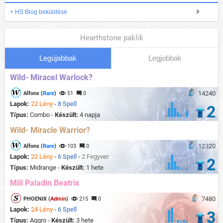
+ HS Blog beküldése
Hearthstone paklik
Legújabbak
Legjobbak
Wild- Miracel Warlock?
14240
Alfons (
Rare
)
51
0
Lapok:
22 Lény
-
8 Spell
2
Típus:
Combo -
Készült:
4 napja
Wild- Miracle Warrior?
12320
Alfons (
Rare
)
103
0
Lapok:
22 Lény
-
6 Spell
-
2 Fegyver
2
Típus:
Midrange -
Készült:
1 hete
Mill Paladin Beatrix
7480
PHOENIX (
Admin
)
215
0
Lapok:
24 Lény
-
6 Spell
3
Típus:
Aggro -
Készült:
3 hete