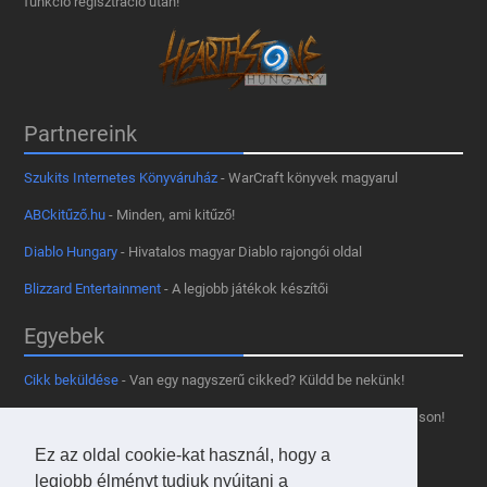
funkció regisztráció után!
Partnereink
Szukits Internetes Könyváruház
- WarCraft könyvek magyarul
ABCkitűző.hu
- Minden, ami kitűző!
Diablo Hungary
- Hivatalos magyar Diablo rajongói oldal
Blizzard Entertainment
- A legjobb játékok készítői
Egyebek
Cikk beküldése
- Van egy nagyszerű cikked? Küldd be nekünk!
Támogass minket
- Tetszik az oldal? Segíts, hogy fennmaradhasson!
Kapcsolat, médiaajánlat
- Lépj velünk kapcsolatba!
Ez az oldal cookie-kat használ, hogy a
legjobb élményt tudjuk nyújtani a