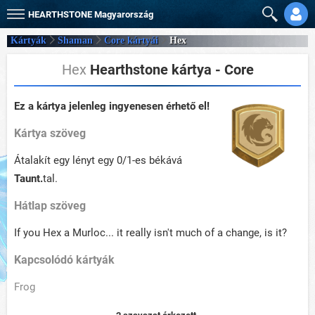
HEARTHSTONE
Magyarország
Kártyák
Shaman
Core kártyái
Hex
Hex
Hearthstone kártya - Core
Ez a kártya jelenleg ingyenesen érhető el!
Kártya szöveg
Átalakít egy lényt egy 0/1-es békává
Taunt.
tal.
Hátlap szöveg
If you Hex a Murloc... it really isn't much of a change, is it?
Kapcsolódó kártyák
Frog