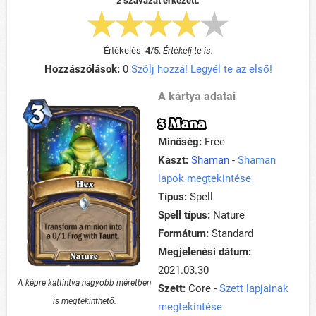
2 szavazat érkezett.
Értékelés:
4
/
5
.
Értékelj te is.
Hozzászólások:
0
Szólj hozzá! Legyél te az első!
A kártya adatai
3 Mana
Minőség:
Free
Kaszt:
Shaman
-
Shaman
lapok megtekintése
Típus:
Spell
Spell típus:
Nature
Formátum:
Standard
Megjelenési dátum:
2021.03.30
A képre kattintva nagyobb méretben
Szett:
Core -
Szett lapjainak
is megtekinthető.
megtekintése