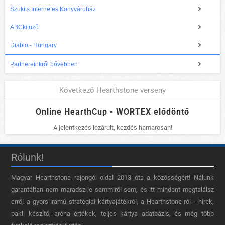
Szukits Internetes Könyváruház
ABCkitüző
Diablo - Hungary
Partnereinkről bővebben
Következő Hearthstone verseny
Online HearthCup - WORTEX elődöntő
A jelentkezés lezárult, kezdés hamarosan!
Rólunk!
Magyar Hearthstone​ rajongói oldal 2013 óta a közösségért! Nálunk
garantáltan nem maradsz le semmiről sem, és itt mindent megtalálsz
erről a gyors-iramú stratégiai kártyajátékról, a Hearthstone-ról - hírek,
pakli készítő, aréna értékek, teljes kártya adatbázis, és még több