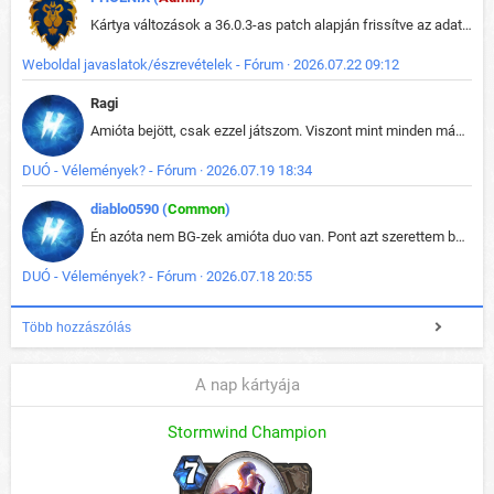
Kártya változások a 36.0.3-as patch alapján frissítve az adatbázisban (képek is cserélve).
Weboldal javaslatok/észrevételek - Fórum · 2026.07.22 09:12
Ragi
Amióta bejött, csak ezzel játszom. Viszont mint minden más - akár az alapjáték is, ez is baromira összetett lett. Néha már pár kör után is esélytelen az egész. Vagy irreállisan túltápol valaki, vagy lelép a partner, vagy csak hülye mint a segg. És amikor eljönne az én időm, na akkor jön el mindenki másé is. Engem jobban érdekelne, hogy ki milyen ratingen szokott játszani. Na ez lenne egy érdekes adat.
DUÓ - Vélemények? - Fórum · 2026.07.19 18:34
diablo0590 (
Common
)
Én azóta nem BG-zek amióta duo van. Pont azt szerettem benne, hogy rajtam múlik mi történik, nem pedig a társamon. Kérem vissza a régi BG-t :D
DUÓ - Vélemények? - Fórum · 2026.07.18 20:55
Több hozzászólás
A nap kártyája
Stormwind Champion