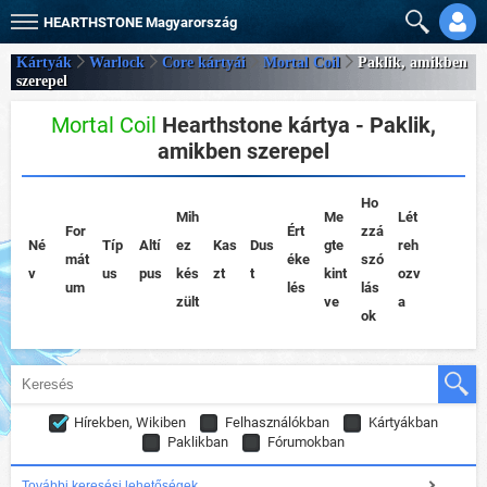
HEARTHSTONE
Magyarország
Kártyák
Warlock
Core kártyái
Mortal Coil
Paklik, amikben
szerepel
Mortal Coil
Hearthstone kártya - Paklik,
amikben szerepel
Ho
Mih
Me
Lét
For
Ért
zzá
Né
Típ
Altí
ez
Kas
Dus
gte
reh
mát
éke
szó
v
us
pus
kés
zt
t
kint
ozv
um
lés
lás
zült
ve
a
ok
Hírekben, Wikiben
Felhasználókban
Kártyákban
Paklikban
Fórumokban
További keresési lehetőségek