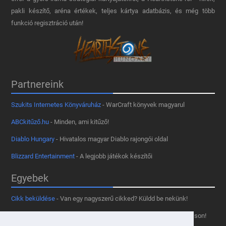
pakli készítő, aréna értékek, teljes kártya adatbázis, és még több
funkció regisztráció után!
Partnereink
Szukits Internetes Könyváruház
- WarCraft könyvek magyarul
ABCkitűző.hu
- Minden, ami kitűző!
Diablo Hungary
- Hivatalos magyar Diablo rajongói oldal
Blizzard Entertainment
- A legjobb játékok készítői
Egyebek
Cikk beküldése
- Van egy nagyszerű cikked? Küldd be nekünk!
Támogass minket
- Tetszik az oldal? Segíts, hogy fennmaradhasson!