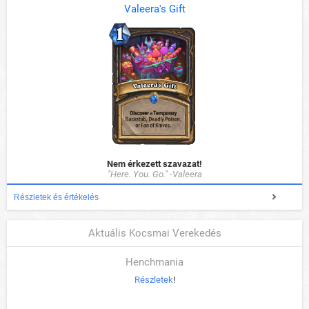
Valeera's Gift
Nem érkezett szavazat!
"Here. You. Go." -Valeera
Részletek és értékelés
Aktuális Kocsmai Verekedés
Henchmania
Részletek
!