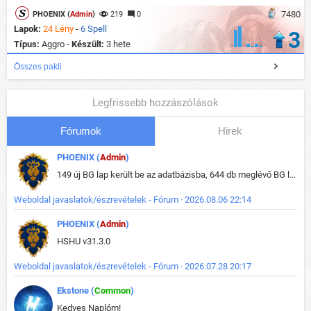
7480
PHOENIX (
Admin
)
219
0
Lapok:
24 Lény
-
6 Spell
3
Típus:
Aggro -
Készült:
3 hete
Összes pakli
Legfrissebb hozzászólások
Fórumok
Hirek
PHOENIX (
Admin
)
149 új BG lap került be az adatbázisba, 644 db meglévő BG lap módosult, bekerültek az új képek a megváltozott lapokhoz is.
Weboldal javaslatok/észrevételek - Fórum · 2026.08.06 22:14
PHOENIX (
Admin
)
HSHU v31.3.0
Weboldal javaslatok/észrevételek - Fórum · 2026.07.28 20:17
Ekstone (
Common
)
Kedves Naplóm!