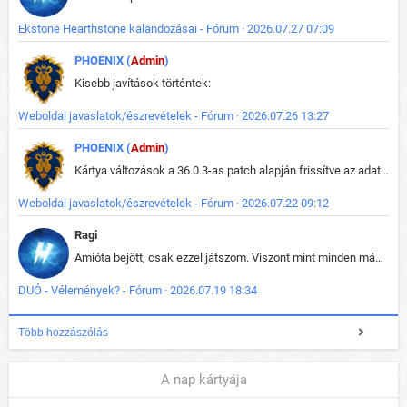
Ekstone Hearthstone kalandozásai - Fórum · 2026.07.27 07:09
PHOENIX (
Admin
)
Kisebb javítások történtek:
Weboldal javaslatok/észrevételek - Fórum · 2026.07.26 13:27
PHOENIX (
Admin
)
Kártya változások a 36.0.3-as patch alapján frissítve az adatbázisban (képek is cserélve).
Weboldal javaslatok/észrevételek - Fórum · 2026.07.22 09:12
Ragi
Amióta bejött, csak ezzel játszom. Viszont mint minden más - akár az alapjáték is, ez is baromira összetett lett. Néha már pár kör után is esélytelen az egész. Vagy irreállisan túltápol valaki, vagy lelép a partner, vagy csak hülye mint a segg. És amikor eljönne az én időm, na akkor jön el mindenki másé is. Engem jobban érdekelne, hogy ki milyen ratingen szokott játszani. Na ez lenne egy érdekes adat.
DUÓ - Vélemények? - Fórum · 2026.07.19 18:34
Több hozzászólás
A nap kártyája