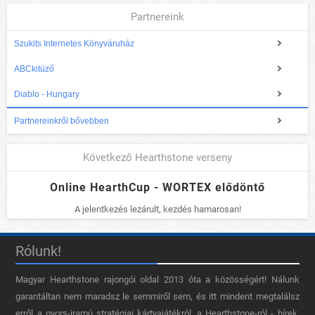
Partnereink
Szukits Internetes Könyváruház
ABCkitüző
Diablo - Hungary
Partnereinkről bővebben
Következő Hearthstone verseny
Online HearthCup - WORTEX elődöntő
A jelentkezés lezárult, kezdés hamarosan!
Rólunk!
Magyar Hearthstone​ rajongói oldal 2013 óta a közösségért! Nálunk
garantáltan nem maradsz le semmiről sem, és itt mindent megtalálsz
erről a gyors-iramú stratégiai kártyajátékról, a Hearthstone-ról - hírek,