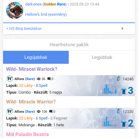
darkonee (
Golden
Rare
)
| 2025.09.23 13:44
Hallow's End (esemény)
+ HS Blog beküldése
Hearthstone paklik
Legújabbak
Legjobbak
Wild- Miracel Warlock?
14240
Alfons (
Rare
)
56
0
Lapok:
22 Lény
-
8 Spell
3
Típus:
Combo -
Készült:
5 napja
Wild- Miracle Warrior?
12320
Alfons (
Rare
)
106
0
Lapok:
22 Lény
-
6 Spell
-
2 Fegyver
2
Típus:
Midrange -
Készült:
1 hete
Mill Paladin Beatrix