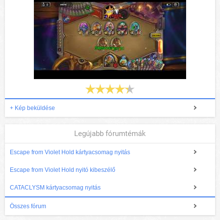
+ Kép beküldése
Legújabb fórumtémák
Escape from Violet Hold kártyacsomag nyitás
Escape from Violet Hold nyitó kibeszélő
CATACLYSM kártyacsomag nyitás
Összes fórum