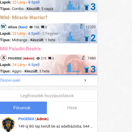
Lapok:
22 Lény
-
8 Spell
3
Típus:
Combo -
Készült:
5 napja
Wild- Miracle Warrior?
12320
Alfons (
Rare
)
106
0
Lapok:
22 Lény
-
6 Spell
-
2 Fegyver
2
Típus:
Midrange -
Készült:
1 hete
Mill Paladin Beatrix
7480
PHOENIX (
Admin
)
219
0
Lapok:
24 Lény
-
6 Spell
3
Típus:
Aggro -
Készült:
3 hete
Összes pakli
Legfrissebb hozzászólások
Fórumok
Hirek
PHOENIX (
Admin
)
149 új BG lap került be az adatbázisba, 644 db meglévő BG lap módosult, bekerültek az új képek a megváltozott lapokhoz is.