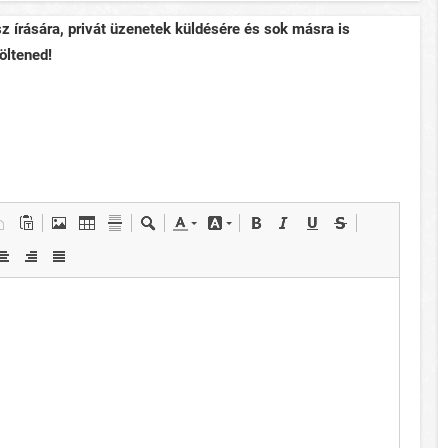
sz írására, privát üzenetek küldésére és sok másra is
öltened!