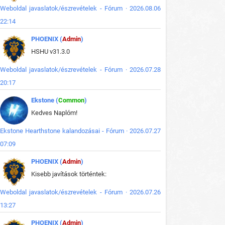
Weboldal javaslatok/észrevételek - Fórum · 2026.08.06
22:14
PHOENIX (
Admin
)
HSHU v31.3.0
Weboldal javaslatok/észrevételek - Fórum · 2026.07.28
20:17
Ekstone (
Common
)
Kedves Naplóm!
Ekstone Hearthstone kalandozásai - Fórum · 2026.07.27
07:09
PHOENIX (
Admin
)
Kisebb javítások történtek:
Weboldal javaslatok/észrevételek - Fórum · 2026.07.26
13:27
PHOENIX (
Admin
)