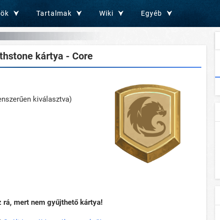
zök
Tartalmak
Wiki
Egyéb
hstone kártya - Core
lenszerűen kiválasztva)
rá, mert nem gyűjthető kártya!