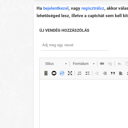
Ha
bejelentkezel
, vagy
regisztrálsz
, akkor vála
lehetőséged lesz, illetve a captchát sem kell kit
ÚJ VENDÉG HOZZÁSZÓLÁS
Stílus
Formátum