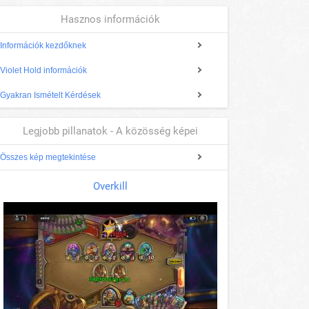
Hasznos információk
Információk kezdőknek
Violet Hold információk
Gyakran Ismételt Kérdések
Legjobb pillanatok - A közösség képei
Összes kép megtekintése
Overkill