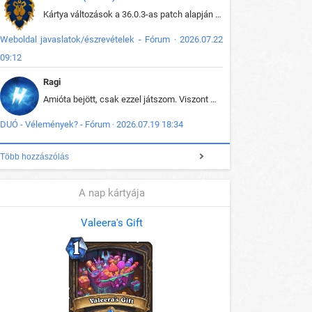
Kártya változások a 36.0.3-as patch alapján frissítve az adatbázisban (képek is cserélve).
Weboldal javaslatok/észrevételek - Fórum · 2026.07.22
09:12
Ragi
Amióta bejött, csak ezzel játszom. Viszont mint minden más - akár az alapjáték is, ez is baromira összetett lett. Néha már pár kör után is esélytelen az egész. Vagy irreállisan túltápol valaki, vagy lelép a partner, vagy csak hülye mint a segg. És amikor eljönne az én időm, na akkor jön el mindenki másé is. Engem jobban érdekelne, hogy ki milyen ratingen szokott játszani. Na ez lenne egy érdekes adat.
DUÓ - Vélemények? - Fórum · 2026.07.19 18:34
Több hozzászólás
A nap kártyája
Valeera's Gift