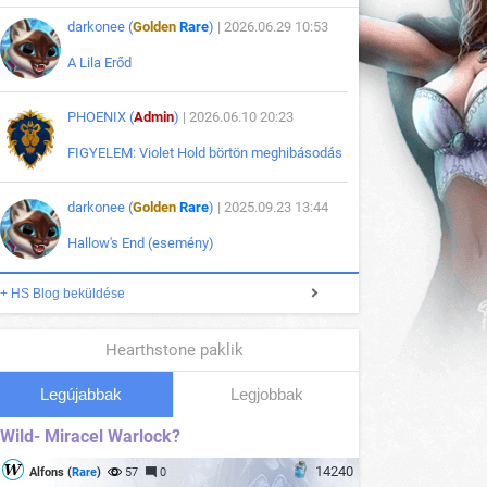
darkonee (
Golden
Rare
)
| 2026.06.29 10:53
A Lila Erőd
PHOENIX (
Admin
)
| 2026.06.10 20:23
FIGYELEM: Violet Hold börtön meghibásodás
darkonee (
Golden
Rare
)
| 2025.09.23 13:44
Hallow's End (esemény)
+ HS Blog beküldése
Hearthstone paklik
Legújabbak
Legjobbak
Wild- Miracel Warlock?
14240
Alfons (
Rare
)
57
0