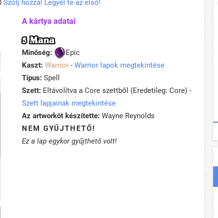
0
Szólj hozzá! Legyél te az első!
A kártya adatai
5 Mana
Minőség:
Epic
Kaszt:
Warrior
-
Warrior lapok megtekintése
Típus:
Spell
Szett:
Eltávolítva a Core szettből (Eredetileg: Core) -
Szett lapjainak megtekintése
Az artworköt készítette:
Wayne Reynolds
NEM GYŰJTHETŐ!
Ez a lap egykor gyűjthető volt!