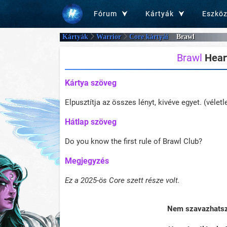
Fórum
Kártyák
Eszkö
Kártyák
Warrior
Core kártyái
Brawl
Brawl
Heart
Kártya szöveg
Elpusztítja az összes lényt, kivéve egyet. (vélet
Hátlap szöveg
Do you know the first rule of Brawl Club?
Megjegyzés
Ez a 2025-ös Core szett része volt.
Nem szavazhatsz 