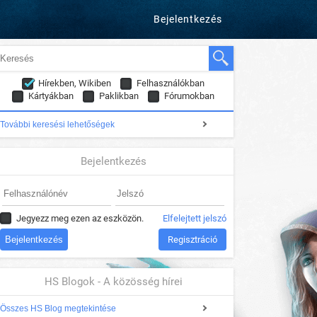
Bejelentkezés
Hírekben, Wikiben
Felhasználókban
Kártyákban
Paklikban
Fórumokban
További keresési lehetőségek
Bejelentkezés
Jegyezz meg ezen az eszközön.
Elfelejtett jelszó
Regisztráció
HS Blogok - A közösség hírei
Összes HS Blog megtekintése