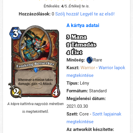
Értékelés:
4
/
5
.
Értékelj te is.
Hozzászólások:
0
Szólj hozzá! Legyél te az első!
A kártya adatai
3 Mana
2 Támadás
4 Élet
Minőség:
Rare
Kaszt:
Warrior
-
Warrior lapok
megtekintése
Típus:
Lény
Formátum:
Standard
Megjelenési dátum:
A képre kattintva nagyobb méretben
2021.03.30
is megtekinthető.
Szett:
Core -
Szett lapjainak
megtekintése
Az artworköt készítette: