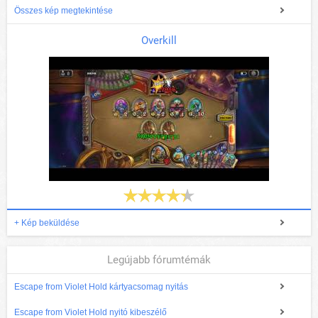
Összes kép megtekintése
Overkill
+ Kép beküldése
Legújabb fórumtémák
Escape from Violet Hold kártyacsomag nyitás
Escape from Violet Hold nyitó kibeszélő