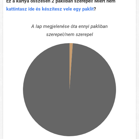
Ez a kártya összesen 2 pakliban szerepel! Miért nem
kattintasz ide és készítesz vele egy paklit
?
A lap megjelenése óta ennyi pakliban
szerepel/nem szerepel