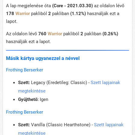
A lap megjelenése óta
(Core - 2021.03.30)
az oldalon lévő
178
Warrior
pakliból
2
pakliban
(1.12%)
használják ezt a
lapot.
Az oldalon lévő
760
Warrior
pakliból
2
pakliban
(0.26%)
használják ezt a lapot.
Másik kártya ugyanezzel a névvel
Frothing Berserker
Szett:
Legacy (Eredetileg: Classic) -
Szett lapjainak
megtekintése
Gyűjthető:
Igen
Frothing Berserker
Szett:
Vanilla (Classic Hearthstone) -
Szett lapjainak
megtekintése