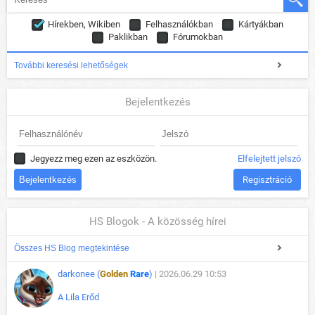
Hírekben, Wikiben
Felhasználókban
Kártyákban
Paklikban
Fórumokban
További keresési lehetőségek
Bejelentkezés
Jegyezz meg ezen az eszközön.
Elfelejtett jelszó
Regisztráció
HS Blogok - A közösség hírei
Összes HS Blog megtekintése
darkonee (
Golden
Rare
)
| 2026.06.29 10:53
A Lila Erőd