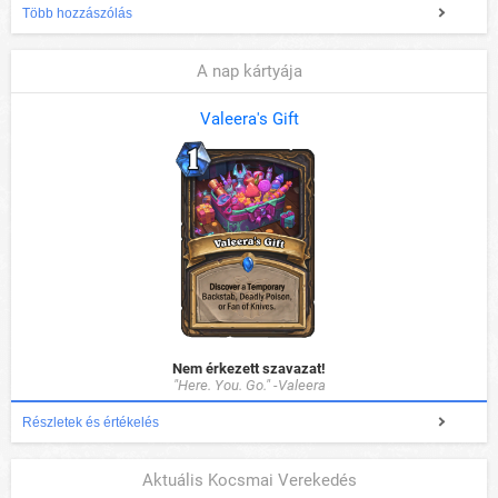
Több hozzászólás
A nap kártyája
Valeera's Gift
Nem érkezett szavazat!
"Here. You. Go." -Valeera
Részletek és értékelés
Aktuális Kocsmai Verekedés