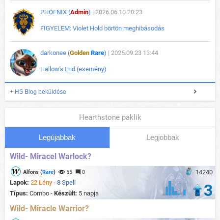
PHOENIX (
Admin
)
| 2026.06.10 20:23
FIGYELEM: Violet Hold börtön meghibásodás
darkonee (
Golden
Rare
)
| 2025.09.23 13:44
Hallow's End (esemény)
+ HS Blog beküldése
Hearthstone paklik
Legújabbak
Legjobbak
Wild- Miracel Warlock?
14240
Alfons (
Rare
)
55
0
Lapok:
22 Lény
-
8 Spell
3
Típus:
Combo -
Készült:
5 napja
Wild- Miracle Warrior?