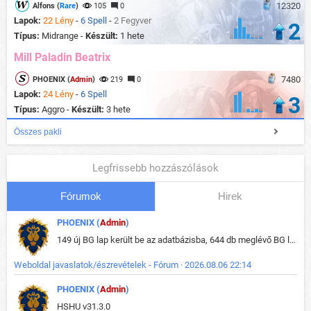
12320
Alfons (
Rare
)
105
0
Lapok:
22 Lény
-
6 Spell
-
2 Fegyver
2
Típus:
Midrange -
Készült:
1 hete
Mill Paladin Beatrix
7480
PHOENIX (
Admin
)
219
0
Lapok:
24 Lény
-
6 Spell
3
Típus:
Aggro -
Készült:
3 hete
Összes pakli
Legfrissebb hozzászólások
Fórumok
Hirek
PHOENIX (
Admin
)
149 új BG lap került be az adatbázisba, 644 db meglévő BG lap módosult, bekerültek az új képek a megváltozott lapokhoz is.
Weboldal javaslatok/észrevételek - Fórum · 2026.08.06 22:14
PHOENIX (
Admin
)
HSHU v31.3.0