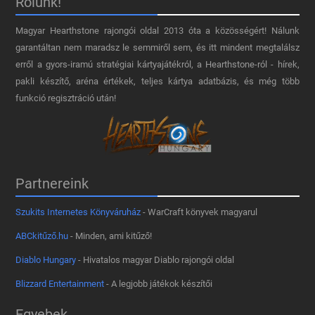
Rólunk!
Magyar Hearthstone​ rajongói oldal 2013 óta a közösségért! Nálunk
garantáltan nem maradsz le semmiről sem, és itt mindent megtalálsz
erről a gyors-iramú stratégiai kártyajátékról, a Hearthstone-ról - hírek,
pakli készítő, aréna értékek, teljes kártya adatbázis, és még több
funkció regisztráció után!
Partnereink
Szukits Internetes Könyváruház
- WarCraft könyvek magyarul
ABCkitűző.hu
- Minden, ami kitűző!
Diablo Hungary
- Hivatalos magyar Diablo rajongói oldal
Blizzard Entertainment
- A legjobb játékok készítői
Egyebek