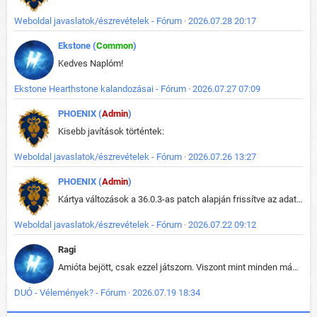
Weboldal javaslatok/észrevételek - Fórum · 2026.07.28 20:17
Ekstone (
Common
)
Kedves Naplóm!
Ekstone Hearthstone kalandozásai - Fórum · 2026.07.27 07:09
PHOENIX (
Admin
)
Kisebb javítások történtek:
Weboldal javaslatok/észrevételek - Fórum · 2026.07.26 13:27
PHOENIX (
Admin
)
Kártya változások a 36.0.3-as patch alapján frissítve az adatbázisban (képek is cserélve).
Weboldal javaslatok/észrevételek - Fórum · 2026.07.22 09:12
Ragi
Amióta bejött, csak ezzel játszom. Viszont mint minden más - akár az alapjáték is, ez is baromira összetett lett. Néha már pár kör után is esélytelen az egész. Vagy irreállisan túltápol valaki, vagy lelép a partner, vagy csak hülye mint a segg. És amikor eljönne az én időm, na akkor jön el mindenki másé is. Engem jobban érdekelne, hogy ki milyen ratingen szokott játszani. Na ez lenne egy érdekes adat.
DUÓ - Vélemények? - Fórum · 2026.07.19 18:34