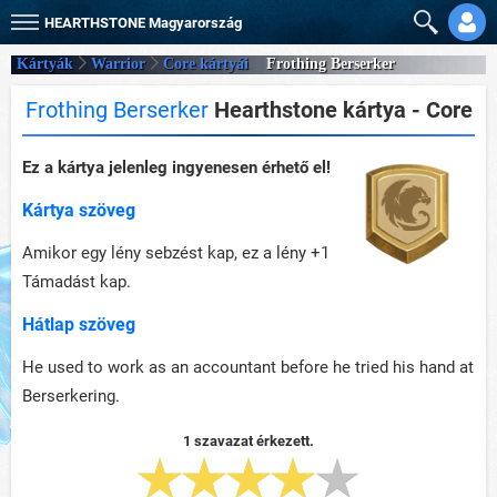
HEARTHSTONE
Magyarország
Kártyák
Warrior
Core kártyái
Frothing Berserker
Frothing Berserker
Hearthstone kártya - Core
Ez a kártya jelenleg ingyenesen érhető el!
Kártya szöveg
Amikor egy lény sebzést kap, ez a lény +1
Támadást kap.
Hátlap szöveg
He used to work as an accountant before he tried his hand at
Berserkering.
1 szavazat érkezett.