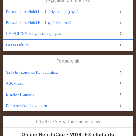
Legújabb fórumtémák
Escape from Violet Hold kártyacsomag nyitás
Escape from Violet Hold nyitó kibeszélő
CATACLYSM kártyacsomag nyitás
Összes fórum
Partnereink
Szukits Internetes Könyváruház
ABCkitüző
Diablo - Hungary
Partnereinkről bővebben
Következő Hearthstone verseny
Online HearthCup - WORTEX elődöntő