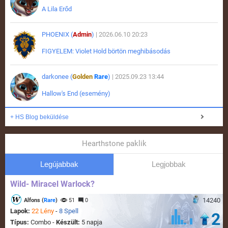
A Lila Erőd
PHOENIX (
Admin
)
| 2026.06.10 20:23
FIGYELEM: Violet Hold börtön meghibásodás
darkonee (
Golden
Rare
)
| 2025.09.23 13:44
Hallow's End (esemény)
+ HS Blog beküldése
Hearthstone paklik
Legújabbak
Legjobbak
Wild- Miracel Warlock?
14240
Alfons (
Rare
)
51
0
Lapok:
22 Lény
-
8 Spell
2
Típus:
Combo -
Készült:
5 napja