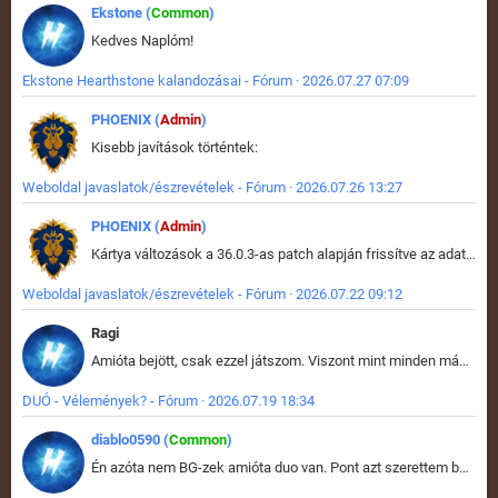
Ekstone (
Common
)
Kedves Naplóm!
Ekstone Hearthstone kalandozásai - Fórum · 2026.07.27 07:09
PHOENIX (
Admin
)
Kisebb javítások történtek:
Weboldal javaslatok/észrevételek - Fórum · 2026.07.26 13:27
PHOENIX (
Admin
)
Kártya változások a 36.0.3-as patch alapján frissítve az adatbázisban (képek is cserélve).
Weboldal javaslatok/észrevételek - Fórum · 2026.07.22 09:12
Ragi
Amióta bejött, csak ezzel játszom. Viszont mint minden más - akár az alapjáték is, ez is baromira összetett lett. Néha már pár kör után is esélytelen az egész. Vagy irreállisan túltápol valaki, vagy lelép a partner, vagy csak hülye mint a segg. És amikor eljönne az én időm, na akkor jön el mindenki másé is. Engem jobban érdekelne, hogy ki milyen ratingen szokott játszani. Na ez lenne egy érdekes adat.
DUÓ - Vélemények? - Fórum · 2026.07.19 18:34
diablo0590 (
Common
)
Én azóta nem BG-zek amióta duo van. Pont azt szerettem benne, hogy rajtam múlik mi történik, nem pedig a társamon. Kérem vissza a régi BG-t :D