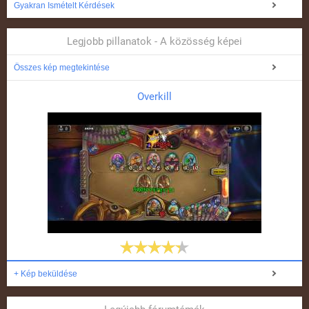
Gyakran Ismételt Kérdések
Legjobb pillanatok - A közösség képei
Összes kép megtekintése
Overkill
+ Kép beküldése