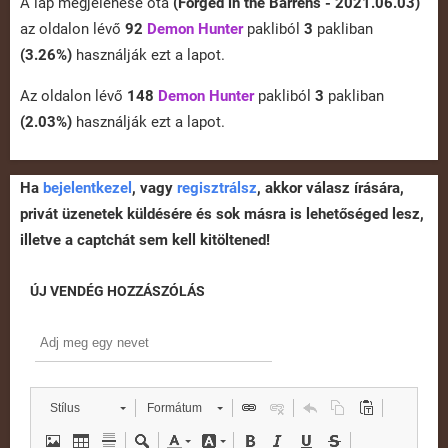
A lap megjelenése óta
(Forged in the Barrens - 2021.06.03)
az oldalon lévő
92
Demon Hunter
pakliból
3
pakliban
(3.26%)
használják ezt a lapot.
Az oldalon lévő
148
Demon Hunter
pakliból
3
pakliban
(2.03%)
használják ezt a lapot.
Ha
bejelentkezel
, vagy
regisztrálsz
, akkor válasz írására,
privát üzenetek küldésére és sok másra is lehetőséged lesz,
illetve a captchát sem kell kitöltened!
ÚJ VENDÉG HOZZÁSZÓLÁS
Stílus
Formátum