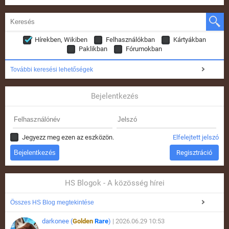
Hírekben, Wikiben
Felhasználókban
Kártyákban
Paklikban
Fórumokban
További keresési lehetőségek
Bejelentkezés
Jegyezz meg ezen az eszközön.
Elfelejtett jelszó
Regisztráció
HS Blogok - A közösség hírei
Összes HS Blog megtekintése
darkonee (
Golden
Rare
)
| 2026.06.29 10:53