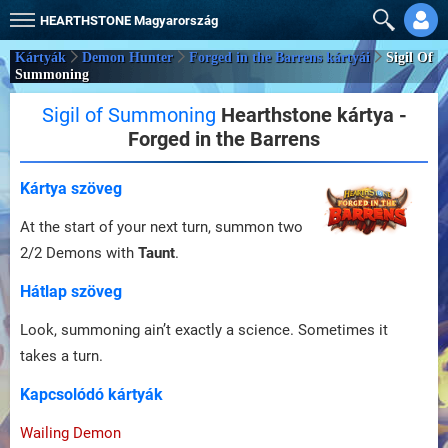
HEARTHSTONE
Magyarország
Kártyák
Demon Hunter
Forged in the Barrens kártyái
Sigil Of
Summoning
Sigil of Summoning
Hearthstone kártya -
Forged in the Barrens
Kártya szöveg
At the start of your next turn, summon two
2/2 Demons with
Taunt
.
Hátlap szöveg
Look, summoning ain’t exactly a science. Sometimes it
takes a turn.
Kapcsolódó kártyák
Wailing Demon