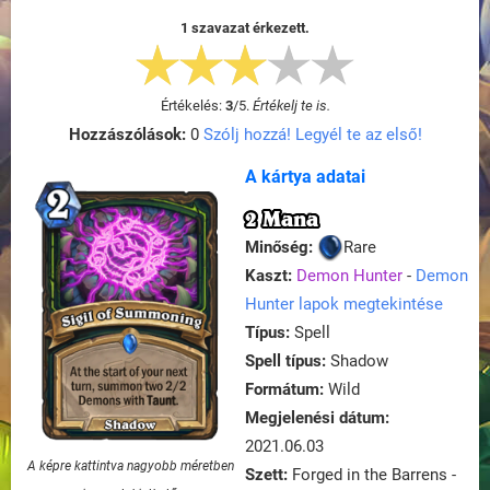
1 szavazat érkezett.
Értékelés:
3
/
5
.
Értékelj te is.
Hozzászólások:
0
Szólj hozzá! Legyél te az első!
A kártya adatai
2 Mana
Minőség:
Rare
Kaszt:
Demon Hunter
-
Demon
Hunter lapok megtekintése
Típus:
Spell
Spell típus:
Shadow
Formátum:
Wild
Megjelenési dátum:
2021.06.03
A képre kattintva nagyobb méretben
Szett:
Forged in the Barrens -