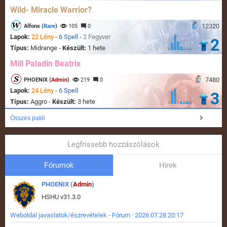
Wild- Miracle Warrior?
12320
Alfons (
Rare
)
105
0
Lapok:
22 Lény
-
6 Spell
-
2 Fegyver
2
Típus:
Midrange -
Készült:
1 hete
Mill Paladin Beatrix
7480
PHOENIX (
Admin
)
219
0
Lapok:
24 Lény
-
6 Spell
3
Típus:
Aggro -
Készült:
3 hete
Összes pakli
Legfrissebb hozzászólások
Fórumok
Hirek
PHOENIX (
Admin
)
HSHU v31.3.0
Weboldal javaslatok/észrevételek - Fórum · 2026.07.28 20:17