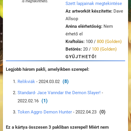
is megtekinthető.
Szett lapjainak megtekintése
Az artworköt készítette:
Dave
Allsop
Aréna elérhetőség:
Nem
érhető el
Kraftolás:
100 /
800 (Golden)
Betörés:
20 /
100 (Golden)
GYŰJTHETŐ!
Legjobb három pakli, amelyikben szerepel:
(8)
Relikviák
- 2024.03.02
Standard- Jace Vanndar the Demon Slayer!
-
(1)
2022.02.16
(0)
Token Aggro Demon Hunter
- 2022.04.23
Ez a kártya összesen 3 pakliban szerepel! Miért nem