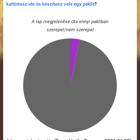
kattintasz ide és készítesz vele egy paklit
?
A lap megjelenése óta ennyi pakliban
szerepel/nem szerepel