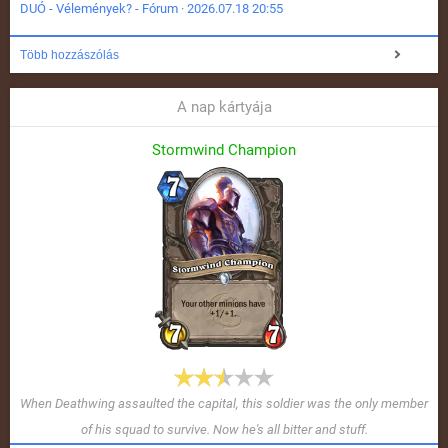
DUÓ - Vélemények? - Fórum · 2026.07.18 20:55
Több hozzászólás
A nap kártyája
Stormwind Champion
When Deathwing assaulted the capital, this soldier was the only member
of his squad to survive. Now he's all bitter and stuff.