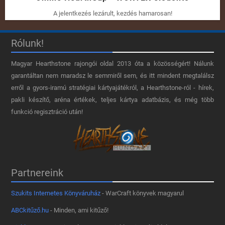
A jelentkezés lezárult, kezdés hamarosan!
Rólunk!
Magyar Hearthstone​ rajongói oldal 2013 óta a közösségért! Nálunk
garantáltan nem maradsz le semmiről sem, és itt mindent megtalálsz
erről a gyors-iramú stratégiai kártyajátékról, a Hearthstone-ról - hírek,
pakli készítő, aréna értékek, teljes kártya adatbázis, és még több
funkció regisztráció után!
Partnereink
Szukits Internetes Könyváruház
- WarCraft könyvek magyarul
ABCkitűző.hu
- Minden, ami kitűző!