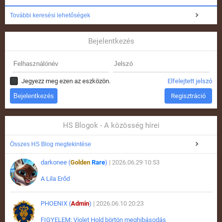
További keresési lehetőségek
Bejelentkezés
Jegyezz meg ezen az eszközön.
Elfelejtett jelszó
Regisztráció
HS Blogok - A közösség hírei
Összes HS Blog megtekintése
darkonee (
Golden
Rare
)
| 2026.06.29 10:53
A Lila Erőd
PHOENIX (
Admin
)
| 2026.06.10 20:23
FIGYELEM: Violet Hold börtön meghibásodás