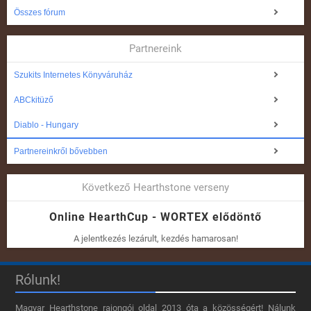
Összes fórum
Partnereink
Szukits Internetes Könyváruház
ABCkitüző
Diablo - Hungary
Partnereinkről bővebben
Következő Hearthstone verseny
Online HearthCup - WORTEX elődöntő
A jelentkezés lezárult, kezdés hamarosan!
Rólunk!
Magyar Hearthstone​ rajongói oldal 2013 óta a közösségért! Nálunk