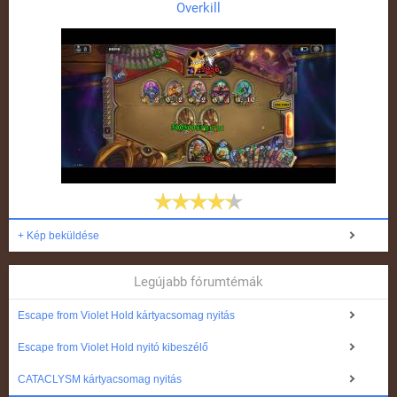
Overkill
+ Kép beküldése
Legújabb fórumtémák
Escape from Violet Hold kártyacsomag nyitás
Escape from Violet Hold nyitó kibeszélő
CATACLYSM kártyacsomag nyitás