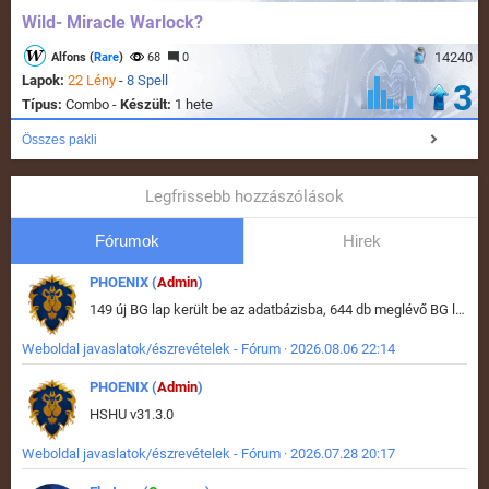
Wild- Miracle Warlock?
14240
Alfons (
Rare
)
68
0
Lapok:
22 Lény
-
8 Spell
3
Típus:
Combo -
Készült:
1 hete
Összes pakli
Legfrissebb hozzászólások
Fórumok
Hirek
PHOENIX (
Admin
)
149 új BG lap került be az adatbázisba, 644 db meglévő BG lap módosult, bekerültek az új képek a megváltozott lapokhoz is.
Weboldal javaslatok/észrevételek - Fórum · 2026.08.06 22:14
PHOENIX (
Admin
)
HSHU v31.3.0
Weboldal javaslatok/észrevételek - Fórum · 2026.07.28 20:17