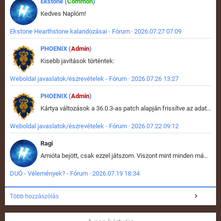
Ekstone (
Common
)
Kedves Naplóm!
Ekstone Hearthstone kalandozásai - Fórum · 2026.07.27 07:09
PHOENIX (
Admin
)
Kisebb javítások történtek:
Weboldal javaslatok/észrevételek - Fórum · 2026.07.26 13:27
PHOENIX (
Admin
)
Kártya változások a 36.0.3-as patch alapján frissítve az adatbázisban (képek is cserélve).
Weboldal javaslatok/észrevételek - Fórum · 2026.07.22 09:12
Ragi
Amióta bejött, csak ezzel játszom. Viszont mint minden más - akár az alapjáték is, ez is baromira összetett lett. Néha már pár kör után is esélytelen az egész. Vagy irreállisan túltápol valaki, vagy lelép a partner, vagy csak hülye mint a segg. És amikor eljönne az én időm, na akkor jön el mindenki másé is. Engem jobban érdekelne, hogy ki milyen ratingen szokott játszani. Na ez lenne egy érdekes adat.
DUÓ - Vélemények? - Fórum · 2026.07.19 18:34
Több hozzászólás