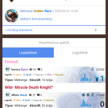
darkonee (
Golden
Rare
)
| 2025.09.23 13:44
Hallow's End (esemény)
+ HS Blog beküldése
Hearthstone paklik
Legújabbak
Legjobbak
Fireball
23760
kossza (
Epic
)
33
0
Lapok:
14 Lény
-
10 Spell
-
1 Fegyver
-
1 Hős
-
1 Helyszín
1
Típus:
Midrange -
Készült:
16 órája
Wild- Miracle Death Knight?
11840
Alfons (
Rare
)
27
0
Lapok:
19 Lény
-
8 Spell
-
1 Fegyver
-
2 Helyszín
0
Típus:
Midrange -
Készült:
22 órája