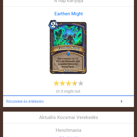
A nap kártyája
Earthen Might
Or it might not.
Részletek és értékelés
Aktuális Kocsmai Verekedés
Henchmania