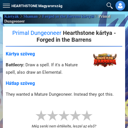
HEARTHSTONE
Magyarország
Kártyák
Shaman
Forged in the Barrens kártyái
Primal
Dungeoneer
Primal Dungeoneer
Hearthstone kártya -
Forged in the Barrens
Kártya szöveg
Battlecry:
Draw a spell. If it's a Nature
spell, also draw an Elemental.
Hátlap szöveg
They wanted a Mature Dungeoneer. Instead they got this.
Még senki nem értékelte, leszel az első?