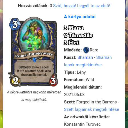
Hozzászólások:
0
Szólj hozzá! Legyél te az első!
A kártya adatai
3 Mana
2 Támadás
3 Élet
Minőség:
Rare
Kaszt:
Shaman
-
Shaman
lapok megtekintése
Típus:
Lény
Formátum:
Wild
Megjelenési dátum:
A képre kattintva nagyobb méretben
2021.06.03
is megtekinthető.
Szett:
Forged in the Barrens -
Szett lapjainak megtekintése
Az artworköt készítette:
Konstantin Turovec