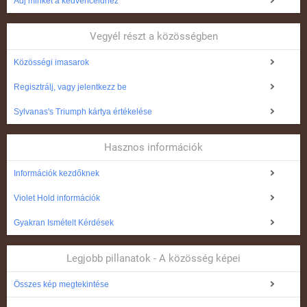
Adj minket a kedvenceidhez
Vegyél részt a közösségben
Közösségi imasarok
Regisztrálj, vagy jelentkezz be
Sylvanas's Triumph kártya értékelése
Hasznos információk
Információk kezdőknek
Violet Hold információk
Gyakran Ismételt Kérdések
Legjobb pillanatok - A közösség képei
Összes kép megtekintése