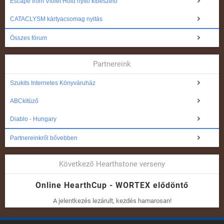
Escape from Violet Hold nyitó kibeszélő
CATACLYSM kártyacsomag nyitás
Összes fórum
Partnereink
Szukits Internetes Könyváruház
ABCkitüző
Diablo - Hungary
Partnereinkről bővebben
Következő Hearthstone verseny
Online HearthCup - WORTEX elődöntő
A jelentkezés lezárult, kezdés hamarosan!