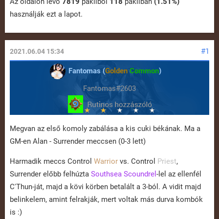
Az oldalon lévő
7819
pakliból
118
pakliban
(1.51%)
használják ezt a lapot.
#1
2021.06.04 15:34
Fantomas (
Golden
Common
)
Fantomas#2603
Megvan az első komoly zabálása a kis cuki békának. Ma a
GM-en Alan - Surrender meccsen (0-3 lett)
Harmadik meccs Control
Warrior
vs. Control
Priest
,
Surrender előbb felhúzta
Southsea Scoundrel
-lel az ellenfél
C'Thun-ját, majd a kövi körben betalált a 3-ból. A vidit majd
belinkelem, amint felrakják, mert voltak más durva kombók
is :)