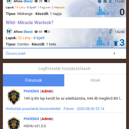
11840
Alfons (
Rare
)
29
0
Lapok:
19 Lény
-
8 Spell
-
1 Fegyver
-
2 Helyszín
0
Típus:
Midrange -
Készült:
1 napja
Wild- Miracle Warlock?
14240
Alfons (
Rare
)
69
0
Lapok:
22 Lény
-
8 Spell
3
Típus:
Combo -
Készült:
1 hete
Összes pakli
Legfrissebb hozzászólások
Fórumok
Hirek
PHOENIX (
Admin
)
149 új BG lap került be az adatbázisba, 644 db meglévő BG lap módosult, bekerültek az új képek a megváltozott lapokhoz is.
Weboldal javaslatok/észrevételek - Fórum · 2026.08.06 22:14
PHOENIX (
Admin
)
HSHU v31.3.0