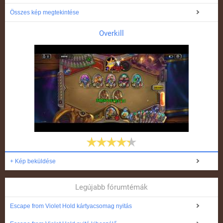
Összes kép megtekintése
Overkill
+ Kép beküldése
Legújabb fórumtémák
Escape from Violet Hold kártyacsomag nyitás