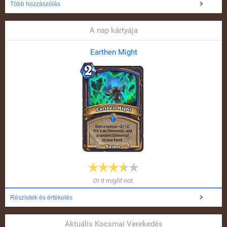
Több hozzászólás
A nap kártyája
Earthen Might
Or it might not.
Részletek és értékelés
Aktuális Kocsmai Verekedés