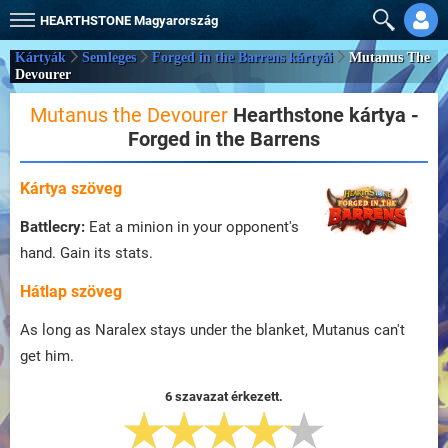
HEARTHSTONE
Magyarország
Kártyák
Semleges
Forged in the Barrens kártyái
Mutanus The
Devourer
Mutanus the Devourer
Hearthstone kártya -
Forged in the Barrens
Kártya szöveg
Battlecry:
Eat a minion in your opponent's
hand. Gain its stats.
Hátlap szöveg
As long as Naralex stays under the blanket, Mutanus can't
get him.
6 szavazat érkezett.