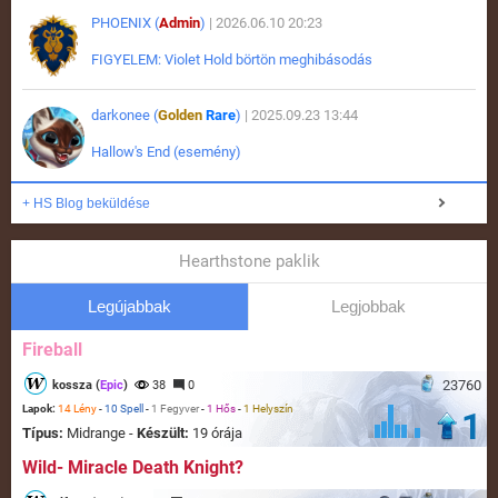
PHOENIX (
Admin
)
| 2026.06.10 20:23
FIGYELEM: Violet Hold börtön meghibásodás
darkonee (
Golden
Rare
)
| 2025.09.23 13:44
Hallow's End (esemény)
+ HS Blog beküldése
Hearthstone paklik
Legújabbak
Legjobbak
Fireball
23760
kossza (
Epic
)
38
0
Lapok:
14 Lény
-
10 Spell
-
1 Fegyver
-
1 Hős
-
1 Helyszín
1
Típus:
Midrange -
Készült:
19 órája
Wild- Miracle Death Knight?