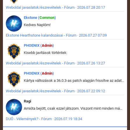
Weboldal javaslatok/észrevételek - Fórum · 2026.07.28 20:17
Ekstone (
Common
)
Kedves Naplóm!
Ekstone Hearthstone kalandozásai - Fórum · 2026.07.27 07:09
PHOENIX (
Admin
)
Kisebb javítások történtek:
Weboldal javaslatok/észrevételek - Fórum · 2026.07.26 13:27
PHOENIX (
Admin
)
Kártya változások a 36.0.3-as patch alapján frissítve az adatbázisban (képek is cserélve).
Weboldal javaslatok/észrevételek - Fórum · 2026.07.22 09:12
Ragi
Amióta bejött, csak ezzel játszom. Viszont mint minden más - akár az alapjáték is, ez is baromira összetett lett. Néha már pár kör után is esélytelen az egész. Vagy irreállisan túltápol valaki, vagy lelép a partner, vagy csak hülye mint a segg. És amikor eljönne az én időm, na akkor jön el mindenki másé is. Engem jobban érdekelne, hogy ki milyen ratingen szokott játszani. Na ez lenne egy érdekes adat.
DUÓ - Vélemények? - Fórum · 2026.07.19 18:34