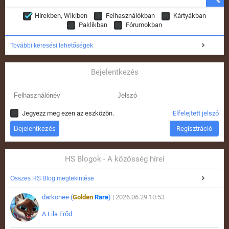
Hírekben, Wikiben
Felhasználókban
Kártyákban
Paklikban
Fórumokban
További keresési lehetőségek
Bejelentkezés
Jegyezz meg ezen az eszközön.
Elfelejtett jelszó
Regisztráció
HS Blogok - A közösség hírei
Összes HS Blog megtekintése
darkonee (
Golden
Rare
)
| 2026.06.29 10:53
A Lila Erőd