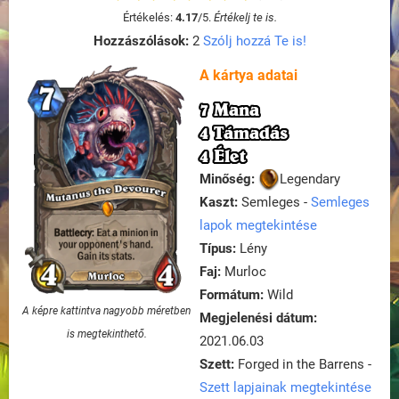
Értékelés:
4.17
/
5
.
Értékelj te is.
Hozzászólások:
2
Szólj hozzá Te is!
A kártya adatai
7 Mana
4 Támadás
4 Élet
Minőség:
Legendary
Kaszt:
Semleges -
Semleges
lapok megtekintése
Típus:
Lény
Faj:
Murloc
Formátum:
Wild
A képre kattintva nagyobb méretben
Megjelenési dátum:
is megtekinthető.
2021.06.03
Szett:
Forged in the Barrens -
Szett lapjainak megtekintése