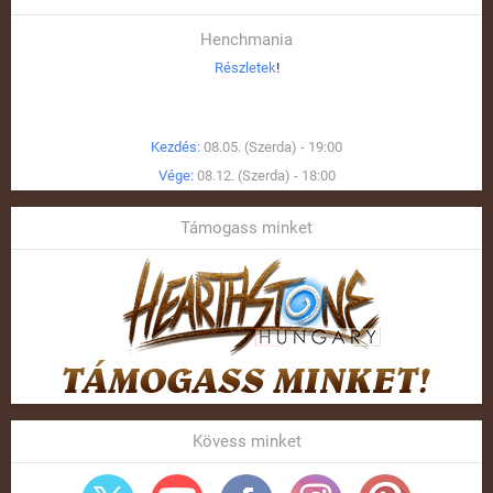
Henchmania
Részletek
!
Kezdés:
08.05. (Szerda) - 19:00
Vége:
08.12. (Szerda) - 18:00
Támogass minket
Kövess minket