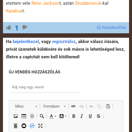
etettem vele
Reno Jackson
t, aztán
Shudderwock
-kal
Kazakus
t.
1
Új hozzászólás
Ha
bejelentkezel
, vagy
regisztrálsz
, akkor válasz írására,
privát üzenetek küldésére és sok másra is lehetőséged lesz,
illetve a captchát sem kell kitöltened!
ÚJ VENDÉG HOZZÁSZÓLÁS
Stílus
Formátum