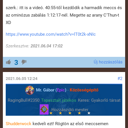
szerk.: itt is a videó. 40:55-től kezdődik a harmadik meccs és
az ominózus zabálás 1:12:17-nél. Megette az arany C'Thun-t
XD
https://www.youtube.com/watch?v=lT0t2k-xNIc
Szerkesztve:
2021.06.04 17:02
3
Új hozzászólás
#2
2021.06.05 12:24
Mr. Gábor (
Epic
)
-
Közösségépítő
RagingBull#2350
Tapasztalt játékos
Keres: Gyakorló társat
Shudderwock
kedveli ezt! Rögtön az első meccsemen