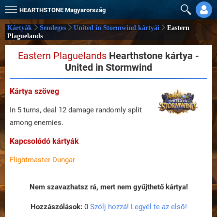
HEARTHSTONE
Magyarország
Kártyák
Semleges
United in Stormwind kártyái
Eastern
Plaguelands
Eastern Plaguelands
Hearthstone kártya -
United in Stormwind
Kártya szöveg
In 5 turns, deal 12 damage randomly split
among enemies.
Kapcsolódó kártyák
Flightmaster Dungar
Nem szavazhatsz rá, mert nem gyűjthető kártya!
Hozzászólások:
0
Szólj hozzá! Legyél te az első!