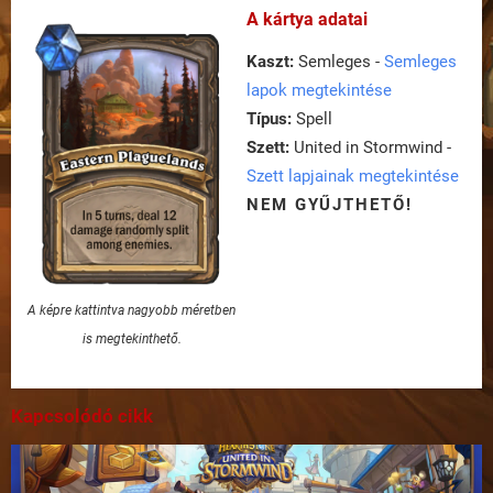
A kártya adatai
Kaszt:
Semleges -
Semleges
lapok megtekintése
Típus:
Spell
Szett:
United in Stormwind -
Szett lapjainak megtekintése
NEM GYŰJTHETŐ!
A képre kattintva nagyobb méretben
is megtekinthető.
Kapcsolódó cikk