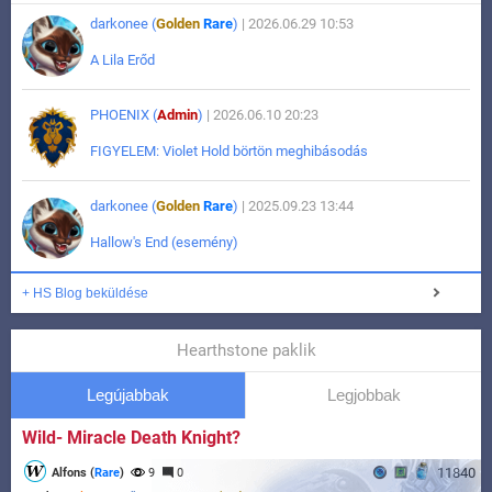
darkonee (
Golden
Rare
)
| 2026.06.29 10:53
A Lila Erőd
PHOENIX (
Admin
)
| 2026.06.10 20:23
FIGYELEM: Violet Hold börtön meghibásodás
darkonee (
Golden
Rare
)
| 2025.09.23 13:44
Hallow's End (esemény)
+ HS Blog beküldése
Hearthstone paklik
Legújabbak
Legjobbak
Wild- Miracle Death Knight?
11840
Alfons (
Rare
)
9
0