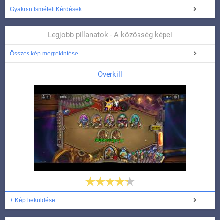
Gyakran Ismételt Kérdések
Legjobb pillanatok - A közösség képei
Összes kép megtekintése
Overkill
+ Kép beküldése