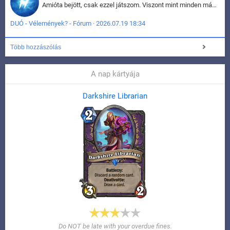
Amióta bejött, csak ezzel játszom. Viszont mint minden más - akár az alapjáték is, ez is baromira összetett lett. Néha már pár kör után is esélytelen az egész. Vagy irreállisan túltápol valaki, vagy lelép a partner, vagy csak hülye mint a segg. És amikor eljönne az én időm, na akkor jön el mindenki másé is. Engem jobban érdekelne, hogy ki milyen ratingen szokott játszani. Na ez lenne egy érdekes adat.
DUÓ - Vélemények? - Fórum · 2026.07.19 18:34
Több hozzászólás
A nap kártyája
Darkshire Librarian
Do NOT be late with your overdue fines.