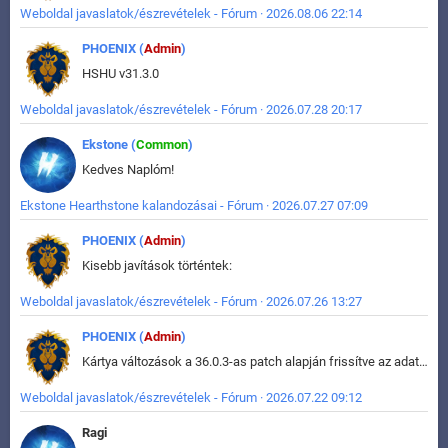
Weboldal javaslatok/észrevételek - Fórum · 2026.08.06 22:14
PHOENIX (
Admin
)
HSHU v31.3.0
Weboldal javaslatok/észrevételek - Fórum · 2026.07.28 20:17
Ekstone (
Common
)
Kedves Naplóm!
Ekstone Hearthstone kalandozásai - Fórum · 2026.07.27 07:09
PHOENIX (
Admin
)
Kisebb javítások történtek:
Weboldal javaslatok/észrevételek - Fórum · 2026.07.26 13:27
PHOENIX (
Admin
)
Kártya változások a 36.0.3-as patch alapján frissítve az adatbázisban (képek is cserélve).
Weboldal javaslatok/észrevételek - Fórum · 2026.07.22 09:12
Ragi