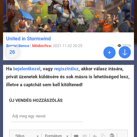
United in Stormwind
Borovi Bence
|
Módosítva:
2021.11.02 20:25
3529
26
Ha
bejelentkezel
, vagy
regisztrálsz
, akkor válasz írására,
privát üzenetek küldésére és sok másra is lehetőséged lesz,
illetve a captchát sem kell kitöltened!
ÚJ VENDÉG HOZZÁSZÓLÁS
Stílus
Formátum