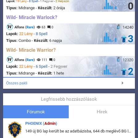
Lapok:
19 Lény
-
8 Spell
-
1 Fegyver
-
2 Helyszín
0
Típus:
Midrange -
Készült:
2 órája
Wild- Miracle Warlock?
14240
Alfons (
Rare
)
63
0
Lapok:
22 Lény
-
8 Spell
3
Típus:
Combo -
Készült:
6 napja
Wild- Miracle Warrior?
12320
Alfons (
Rare
)
111
0
Lapok:
22 Lény
-
6 Spell
-
2 Fegyver
2
Típus:
Midrange -
Készült:
1 hete
Összes pakli
Legfrissebb hozzászólások
Fórumok
Hirek
PHOENIX (
Admin
)
149 új BG lap került be az adatbázisba, 644 db meglévő BG lap módosult, bekerültek az új képek a megváltozott lapokhoz is.