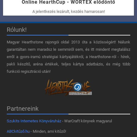
Online HearthCup - WORTEX elődöntő
A jelentkezés lezárult, kezdés hamarosan!
Rólunk!
Magyar Hearthstone​ rajongói oldal 2013 óta a közösségért! Nálunk
garantáltan nem maradsz le semmiről sem, és itt mindent megtalálsz
erről a gyors-iramú stratégiai kártyajátékról, a Hearthstone-ról - hírek,
pakli készítő, aréna értékek, teljes kártya adatbázis, és még több
funkció regisztráció után!
Partnereink
Szukits Internetes Könyváruház
- WarCraft könyvek magyarul
ABCkitűző.hu
- Minden, ami kitűző!