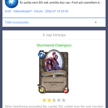
Én azóta nem BG-zek amióta duo van. Pont azt szerettem benne, hogy rajtam múlik mi történik, nem pedig a társamon. Kérem vissza a régi BG-t :D
DUÓ - Vélemények? - Fórum · 2026.07.18 20:55
Több hozzászólás
A nap kártyája
Stormwind Champion
When Deathwing assaulted the capital, this soldier was the only member