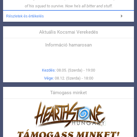
of his squad to survive. Now he's all bitter and stuff.
Részletek és értékelés
Aktuális Kocsmai Verekedés
Információ hamarosan
Kezdés:
08.05. (Szerda) - 19:00
Vége:
08.12. (Szerda) - 18:00
Támogass minket