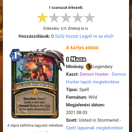
1 szavazat érkezett.
Értékelés:
1
/
5
.
Értékelj te is.
Hozzászólások:
0
Szólj hozzá! Legyél te az első!
A kártya adatai
1 Mana
Minőség:
Legendary
Kaszt:
Demon Hunter
-
Demon
Hunter lapok megtekintése
Típus:
Spell
Formátum:
Wild
Megjelenési dátum:
2021.08.03
Szett:
United in Stormwind -
A képre kattintva nagyobb méretben
Szett lapjainak megtekintése