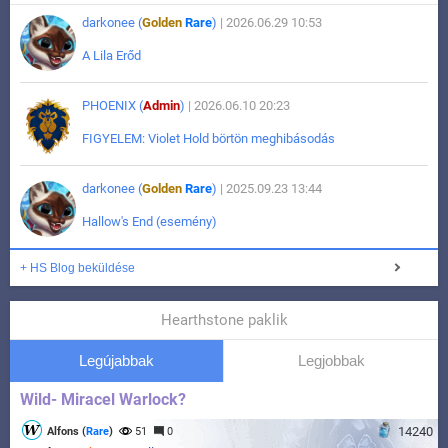
darkonee (
Golden
Rare
)
| 2026.06.29 10:53
A Lila Erőd
PHOENIX (
Admin
)
| 2026.06.10 20:23
FIGYELEM: Violet Hold börtön meghibásodás
darkonee (
Golden
Rare
)
| 2025.09.23 13:44
Hallow's End (esemény)
+ HS Blog beküldése
Hearthstone paklik
Legújabbak
Legjobbak
Wild- Miracel Warlock?
14240
Alfons (
Rare
)
51
0