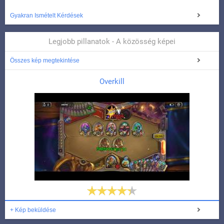
Gyakran Ismételt Kérdések
Legjobb pillanatok - A közösség képei
Összes kép megtekintése
Overkill
+ Kép beküldése