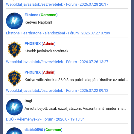
Weboldal javaslatok/észrevételek - Fórum · 2026.07.28 20:17
Ekstone (
Common
)
Kedves Naplóm!
Ekstone Hearthstone kalandozásai - Fórum · 2026.07.27 07:09
PHOENIX (
Admin
)
Kisebb javítások történtek:
Weboldal javaslatok/észrevételek - Fórum · 2026.07.26 13:27
PHOENIX (
Admin
)
Kártya változások a 36.0.3-as patch alapján frissítve az adatbázisban (képek is cserélve).
Weboldal javaslatok/észrevételek - Fórum · 2026.07.22 09:12
Ragi
Amióta bejött, csak ezzel játszom. Viszont mint minden más - akár az alapjáték is, ez is baromira összetett lett. Néha már pár kör után is esélytelen az egész. Vagy irreállisan túltápol valaki, vagy lelép a partner, vagy csak hülye mint a segg. És amikor eljönne az én időm, na akkor jön el mindenki másé is. Engem jobban érdekelne, hogy ki milyen ratingen szokott játszani. Na ez lenne egy érdekes adat.
DUÓ - Vélemények? - Fórum · 2026.07.19 18:34
diablo0590 (
Common
)