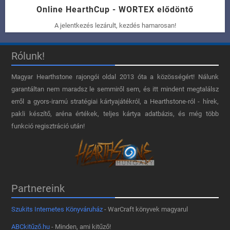
Online HearthCup - WORTEX elődöntő
A jelentkezés lezárult, kezdés hamarosan!
Rólunk!
Magyar Hearthstone​ rajongói oldal 2013 óta a közösségért! Nálunk
garantáltan nem maradsz le semmiről sem, és itt mindent megtalálsz
erről a gyors-iramú stratégiai kártyajátékról, a Hearthstone-ról - hírek,
pakli készítő, aréna értékek, teljes kártya adatbázis, és még több
funkció regisztráció után!
Partnereink
Szukits Internetes Könyváruház
- WarCraft könyvek magyarul
ABCkitűző.hu
- Minden, ami kitűző!