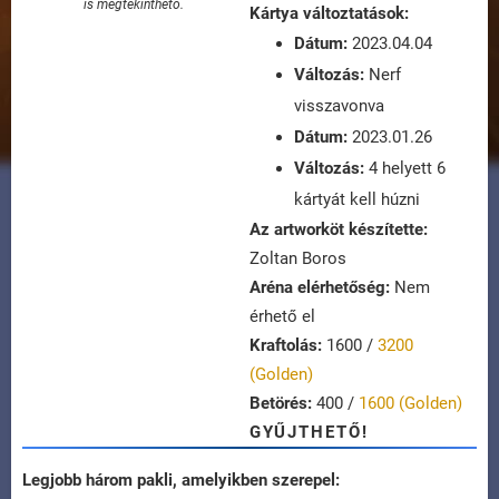
is megtekinthető.
Kártya változtatások:
Dátum:
2023.04.04
Változás:
Nerf
visszavonva
Dátum:
2023.01.26
Változás:
4 helyett 6
kártyát kell húzni
Az artworköt készítette:
Zoltan Boros
Aréna elérhetőség:
Nem
érhető el
Kraftolás:
1600 /
3200
(Golden)
Betörés:
400 /
1600 (Golden)
GYŰJTHETŐ!
Legjobb három pakli, amelyikben szerepel: