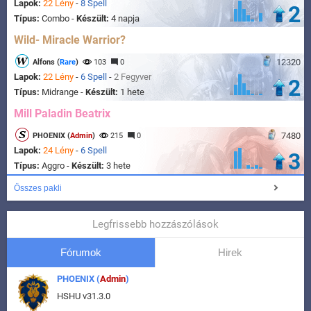
Lapok:
22 Lény
-
8 Spell
2
Típus:
Combo -
Készült:
4 napja
Wild- Miracle Warrior?
12320
Alfons (
Rare
)
103
0
Lapok:
22 Lény
-
6 Spell
-
2 Fegyver
2
Típus:
Midrange -
Készült:
1 hete
Mill Paladin Beatrix
7480
PHOENIX (
Admin
)
215
0
Lapok:
24 Lény
-
6 Spell
3
Típus:
Aggro -
Készült:
3 hete
Összes pakli
Legfrissebb hozzászólások
Fórumok
Hirek
PHOENIX (
Admin
)
HSHU v31.3.0