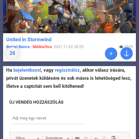
United in Stormwind
Borovi Bence
|
Módosítva:
2021.11.02 20:25
3525
26
Ha
bejelentkezel
, vagy
regisztrálsz
, akkor válasz írására,
privát üzenetek küldésére és sok másra is lehetőséged lesz,
illetve a captchát sem kell kitöltened!
ÚJ VENDÉG HOZZÁSZÓLÁS
Stílus
Formátum