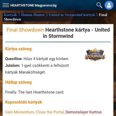
HEARTHSTONE
Magyarország
Kártyák
Demon Hunter
United in Stormwind kártyái
Final
Showdown
Final Showdown
Hearthstone kártya - United
in Stormwind
Kártya szöveg
Questline:
Húzz 4 kártyát egy körben.
Jutalom:
1-gyel csökkenti a felhúzott
kártyák Manaköltségét.
Hátlap szöveg
Finally. The last Hearthstone card.
Kapcsolódó kártyák
Gain Momentum
,
Close the Portal
,
Demonslayer Kurtrus