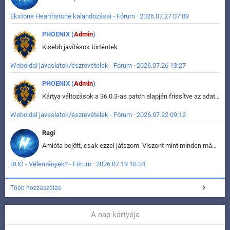
Ekstone Hearthstone kalandozásai - Fórum · 2026.07.27 07:09
PHOENIX (
Admin
)
Kisebb javítások történtek:
Weboldal javaslatok/észrevételek - Fórum · 2026.07.26 13:27
PHOENIX (
Admin
)
Kártya változások a 36.0.3-as patch alapján frissítve az adatbázisban (képek is cserélve).
Weboldal javaslatok/észrevételek - Fórum · 2026.07.22 09:12
Ragi
Amióta bejött, csak ezzel játszom. Viszont mint minden más - akár az alapjáték is, ez is baromira összetett lett. Néha már pár kör után is esélytelen az egész. Vagy irreállisan túltápol valaki, vagy lelép a partner, vagy csak hülye mint a segg. És amikor eljönne az én időm, na akkor jön el mindenki másé is. Engem jobban érdekelne, hogy ki milyen ratingen szokott játszani. Na ez lenne egy érdekes adat.
DUÓ - Vélemények? - Fórum · 2026.07.19 18:34
Több hozzászólás
A nap kártyája