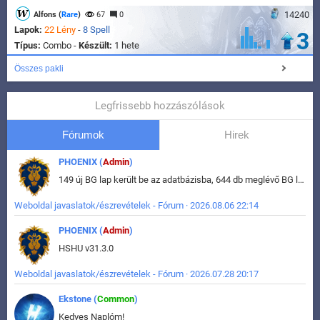
14240
Alfons (
Rare
)
67
0
Lapok:
22 Lény
-
8 Spell
3
Típus:
Combo -
Készült:
1 hete
Összes pakli
Legfrissebb hozzászólások
Fórumok
Hirek
PHOENIX (
Admin
)
149 új BG lap került be az adatbázisba, 644 db meglévő BG lap módosult, bekerültek az új képek a megváltozott lapokhoz is.
Weboldal javaslatok/észrevételek - Fórum · 2026.08.06 22:14
PHOENIX (
Admin
)
HSHU v31.3.0
Weboldal javaslatok/észrevételek - Fórum · 2026.07.28 20:17
Ekstone (
Common
)
Kedves Naplóm!