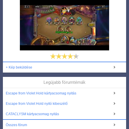
+ Kép beküldése
Legújabb fórumtémák
Escape from Violet Hold kártyacsomag nyitás
Escape from Violet Hold nyitó kibeszélő
CATACLYSM kártyacsomag nyitás
Összes fórum