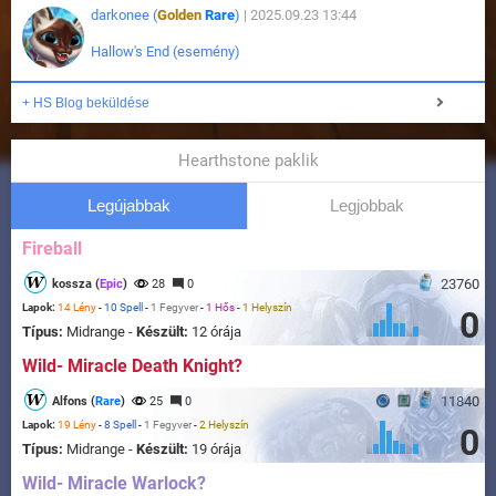
darkonee (
Golden
Rare
)
| 2025.09.23 13:44
Hallow's End (esemény)
+ HS Blog beküldése
Hearthstone paklik
Legújabbak
Legjobbak
Fireball
23760
kossza (
Epic
)
28
0
Lapok:
14 Lény
-
10 Spell
-
1 Fegyver
-
1 Hős
-
1 Helyszín
0
Típus:
Midrange -
Készült:
12 órája
Wild- Miracle Death Knight?
11840
Alfons (
Rare
)
25
0
Lapok:
19 Lény
-
8 Spell
-
1 Fegyver
-
2 Helyszín
0
Típus:
Midrange -
Készült:
19 órája
Wild- Miracle Warlock?