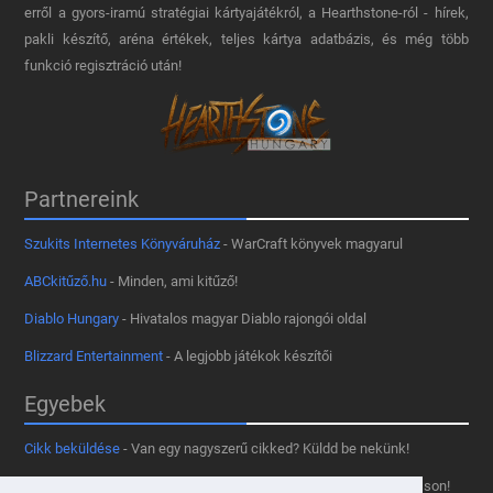
erről a gyors-iramú stratégiai kártyajátékról, a Hearthstone-ról - hírek,
pakli készítő, aréna értékek, teljes kártya adatbázis, és még több
funkció regisztráció után!
Partnereink
Szukits Internetes Könyváruház
- WarCraft könyvek magyarul
ABCkitűző.hu
- Minden, ami kitűző!
Diablo Hungary
- Hivatalos magyar Diablo rajongói oldal
Blizzard Entertainment
- A legjobb játékok készítői
Egyebek
Cikk beküldése
- Van egy nagyszerű cikked? Küldd be nekünk!
Támogass minket
- Tetszik az oldal? Segíts, hogy fennmaradhasson!