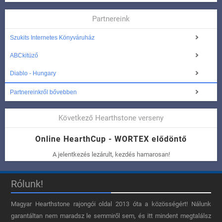
Partnereink
Szukits Internetes Könyváruház
ABCkitüző
Diablo - Hungary
Partnereinkről bővebben
Következő Hearthstone verseny
Online HearthCup - WORTEX elődöntő
A jelentkezés lezárult, kezdés hamarosan!
Rólunk!
Magyar Hearthstone​ rajongói oldal 2013 óta a közösségért! Nálunk
garantáltan nem maradsz le semmiről sem, és itt mindent megtalálsz