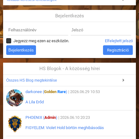
Bejelentkezés
Jegyezz meg ezen az eszközön.
Elfelejtett jelszó
Regisztráció
HS Blogok - A közösség hírei
Összes HS Blog megtekintése
darkonee (
Golden
Rare
)
| 2026.06.29 10:53
A Lila Erőd
PHOENIX (
Admin
)
| 2026.06.10 20:23
FIGYELEM: Violet Hold börtön meghibásodás