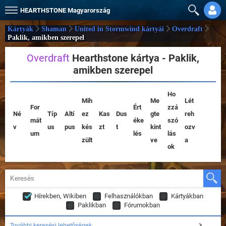
HEARTHSTONE
Magyarország
Kártyák
Shaman
United in Stormwind kártyái
Overdraft
Paklik, amikben szerepel
Overdraft
Hearthstone kártya - Paklik,
amikben szerepel
Ho
Mih
Me
Lét
For
Ért
zzá
Né
Típ
Altí
ez
Kas
Dus
gte
reh
mát
éke
szó
v
us
pus
kés
zt
t
kint
ozv
um
lés
lás
zült
ve
a
ok
Hírekben, Wikiben
Felhasználókban
Kártyákban
Paklikban
Fórumokban
További keresési lehetőségek