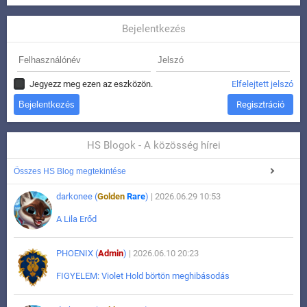
Bejelentkezés
Jegyezz meg ezen az eszközön.
Elfelejtett jelszó
Regisztráció
HS Blogok - A közösség hírei
Összes HS Blog megtekintése
darkonee (
Golden
Rare
)
| 2026.06.29 10:53
A Lila Erőd
PHOENIX (
Admin
)
| 2026.06.10 20:23
FIGYELEM: Violet Hold börtön meghibásodás