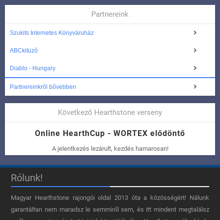
Partnereink
Szukits Internetes Könyváruház
ABCkitüző
Diablo - Hungary
Partnereinkről bővebben
Következő Hearthstone verseny
Online HearthCup - WORTEX elődöntő
A jelentkezés lezárult, kezdés hamarosan!
Rólunk!
Magyar Hearthstone​ rajongói oldal 2013 óta a közösségért! Nálunk
garantáltan nem maradsz le semmiről sem, és itt mindent megtalálsz