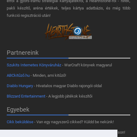
erről a gyors-iramú stratégiai kártyajátékról, a Hearthstone-ról - hírek,
pakli készítő, aréna értékek, teljes kártya adatbázis, és még több
funkció regisztráció után!
Partnereink
Szukits Internetes Könyváruház
- WarCraft könyvek magyarul
ABCkitűző.hu
- Minden, ami kitűző!
Diablo Hungary
- Hivatalos magyar Diablo rajongói oldal
Blizzard Entertainment
- A legjobb játékok készítői
Egyebek
Cikk beküldése
- Van egy nagyszerű cikked? Küldd be nekünk!
Támogass minket
- Tetszik az oldal? Segíts, hogy fennmaradhasson!