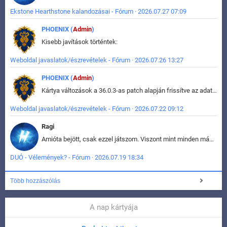
Ekstone Hearthstone kalandozásai - Fórum · 2026.07.27 07:09
PHOENIX (
Admin
)
Kisebb javítások történtek:
Weboldal javaslatok/észrevételek - Fórum · 2026.07.26 13:27
PHOENIX (
Admin
)
Kártya változások a 36.0.3-as patch alapján frissítve az adatbázisban (képek is cserélve).
Weboldal javaslatok/észrevételek - Fórum · 2026.07.22 09:12
Ragi
Amióta bejött, csak ezzel játszom. Viszont mint minden más - akár az alapjáték is, ez is baromira összetett lett. Néha már pár kör után is esélytelen az egész. Vagy irreállisan túltápol valaki, vagy lelép a partner, vagy csak hülye mint a segg. És amikor eljönne az én időm, na akkor jön el mindenki másé is. Engem jobban érdekelne, hogy ki milyen ratingen szokott játszani. Na ez lenne egy érdekes adat.
DUÓ - Vélemények? - Fórum · 2026.07.19 18:34
Több hozzászólás
A nap kártyája