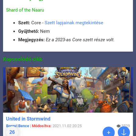
Shard of the Naaru
Szett:
Core -
Szett lapjainak megtekintése
Gyűjthető:
Nem
Megjegyzés:
Ez a 2023-as Core szett része volt.
Kapcsolódó cikk
United in Stormwind
Borovi Bence
|
Módosítva:
2021.11.02 20:25
3529
26