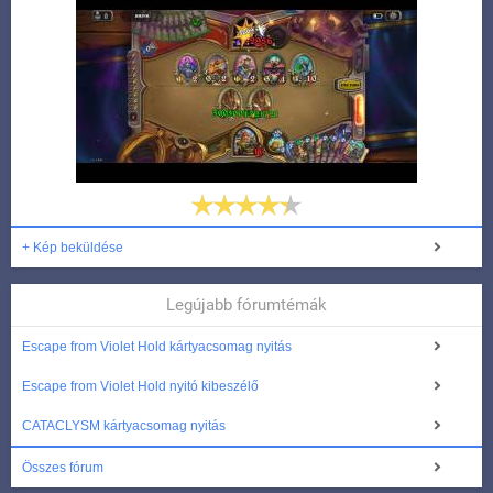
+ Kép beküldése
Legújabb fórumtémák
Escape from Violet Hold kártyacsomag nyitás
Escape from Violet Hold nyitó kibeszélő
CATACLYSM kártyacsomag nyitás
Összes fórum