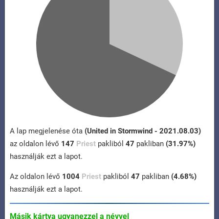
A lap megjelenése óta
(United in Stormwind - 2021.08.03)
az oldalon lévő
147
Priest
pakliból
47
pakliban
(31.97%)
használják ezt a lapot.
Az oldalon lévő
1004
Priest
pakliból
47
pakliban
(4.68%)
használják ezt a lapot.
Másik kártya ugyanezzel a névvel