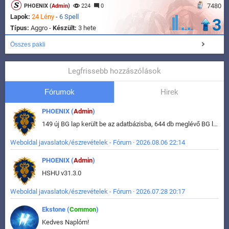
7480
PHOENIX (
Admin
)
224
0
Lapok:
24 Lény
-
6 Spell
3
Típus:
Aggro -
Készült:
3 hete
Összes pakli
Legfrissebb hozzászólások
Fórumok
Hirek
PHOENIX (
Admin
)
149 új BG lap került be az adatbázisba, 644 db meglévő BG lap módosult, bekerültek az új képek a megváltozott lapokhoz is.
Weboldal javaslatok/észrevételek - Fórum · 2026.08.06 22:14
PHOENIX (
Admin
)
HSHU v31.3.0
Weboldal javaslatok/észrevételek - Fórum · 2026.07.28 20:17
Ekstone (
Common
)
Kedves Naplóm!