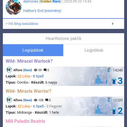
darkonee (
Golden
Rare
)
| 2025.09.23 13:44
Hallow's End (esemény)
+ HS Blog beküldése
Hearthstone paklik
Legújabbak
Legjobbak
Wild- Miracel Warlock?
14240
Alfons (
Rare
)
59
0
Lapok:
22 Lény
-
8 Spell
3
Típus:
Combo -
Készült:
6 napja
Wild- Miracle Warrior?
12320
Alfons (
Rare
)
108
0
Lapok:
22 Lény
-
6 Spell
-
2 Fegyver
2
Típus:
Midrange -
Készült:
1 hete
Mill Paladin Beatrix