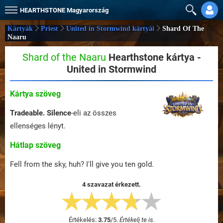
HEARTHSTONE
Magyarország
Kártyák
Priest
United in Stormwind kártyái
Shard Of The
Naaru
Shard of the Naaru
Hearthstone kártya -
United in Stormwind
Kártya szöveg
Tradeable.
Silence
-eli az összes
ellenséges lényt.
Hátlap szöveg
Fell from the sky, huh? I'll give you ten gold.
4 szavazat érkezett.
Értékelés:
3.75
/
5
.
Értékelj te is.