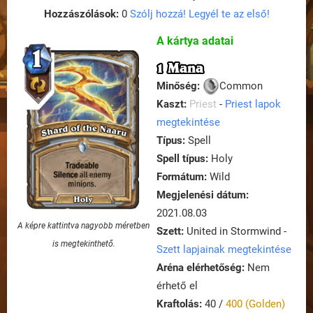
Hozzászólások:
0
Szólj hozzá! Legyél te az első!
A kártya adatai
1 Mana
Minőség:
Common
Kaszt:
Priest
-
Priest lapok
megtekintése
Típus:
Spell
Spell típus:
Holy
Formátum:
Wild
Megjelenési dátum:
2021.08.03
A képre kattintva nagyobb méretben
Szett:
United in Stormwind -
is megtekinthető.
Szett lapjainak megtekintése
Aréna elérhetőség:
Nem
érhető el
Kraftolás:
40 /
400 (Golden)