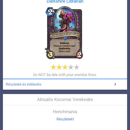
Darkshire Librarian
Do NOT be late with your overdue fines.
Részletek és értékelés
Aktuális Kocsmai Verekedés
Henchmania
Részletek
!