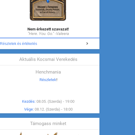
Nem érkezett szavazat!
"Here. You. Go." -Valeera
Részletek és értékelés
Aktuális Kocsmai Verekedés
Henchmania
Részletek
!
Kezdés:
08.05. (Szerda) - 19:00
Vége:
08.12. (Szerda) - 18:00
Támogass minket