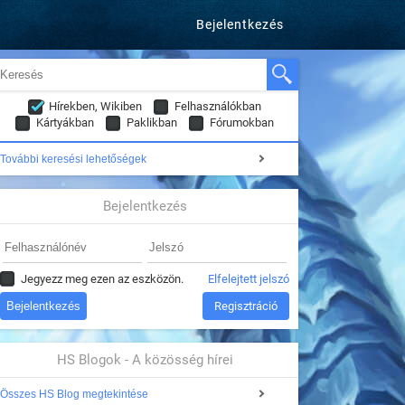
Bejelentkezés
Hírekben, Wikiben
Felhasználókban
Kártyákban
Paklikban
Fórumokban
További keresési lehetőségek
Bejelentkezés
Jegyezz meg ezen az eszközön.
Elfelejtett jelszó
Regisztráció
HS Blogok - A közösség hírei
Összes HS Blog megtekintése