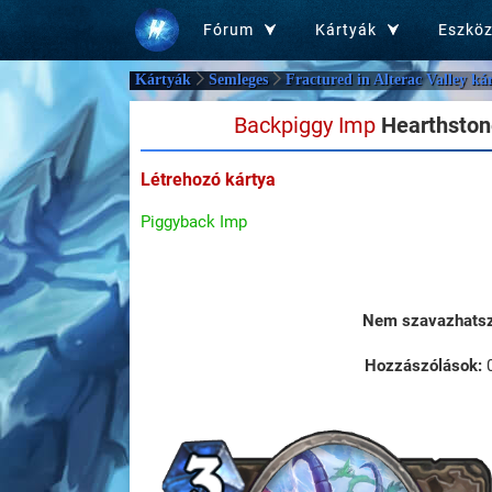
Fórum
Kártyák
Eszkö
Kártyák
Semleges
Fractured in Alterac Valley ká
Backpiggy Imp
Hearthstone
Létrehozó kártya
Piggyback Imp
Nem szavazhatsz 
Hozzászólások: