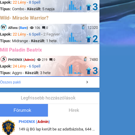
Lapok:
22 Lény
-
8 Spell
3
Típus:
Combo -
Készült:
5 napja
Wild- Miracle Warrior?
12320
Alfons (
Rare
)
106
0
Lapok:
22 Lény
-
6 Spell
-
2 Fegyver
2
Típus:
Midrange -
Készült:
1 hete
Mill Paladin Beatrix
7480
PHOENIX (
Admin
)
219
0
Lapok:
24 Lény
-
6 Spell
3
Típus:
Aggro -
Készült:
3 hete
Összes pakli
Legfrissebb hozzászólások
Fórumok
Hirek
PHOENIX (
Admin
)
149 új BG lap került be az adatbázisba, 644 db meglévő BG lap módosult, bekerültek az új képek a megváltozott lapokhoz is.