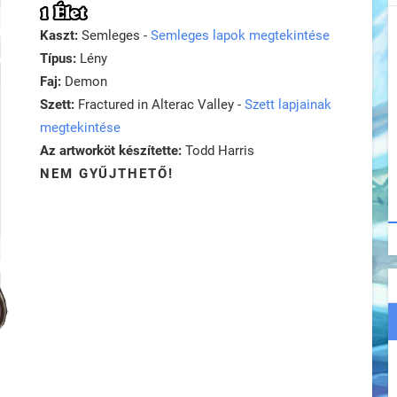
1 Élet
Kaszt:
Semleges -
Semleges lapok megtekintése
Típus:
Lény
Faj:
Demon
Szett:
Fractured in Alterac Valley -
Szett lapjainak
megtekintése
Az artworköt készítette:
Todd Harris
NEM GYŰJTHETŐ!