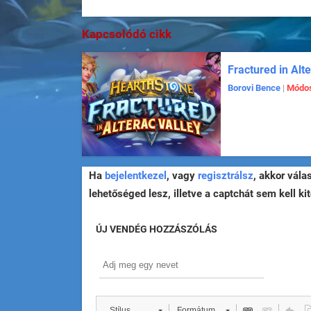
Kapcsolódó cikk
Fractured in Alt
Borovi Bence
|
Módos
Ha
bejelentkezel
, vagy
regisztrálsz
, akkor vála
lehetőséged lesz, illetve a captchát sem kell kit
ÚJ VENDÉG HOZZÁSZÓLÁS
Stílus
Formátum