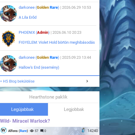
darkonee (
Golden
Rare
)
| 2026.06.29 10:53
A Lila Erőd
PHOENIX (
Admin
)
| 2026.06.10 20:23
FIGYELEM: Violet Hold börtön meghibásodás
darkonee (
Golden
Rare
)
| 2025.09.23 13:44
Hallow's End (esemény)
+ HS Blog beküldése
Hearthstone paklik
Legújabbak
Legjobbak
Wild- Miracel Warlock?
14240
Alfons (
Rare
)
57
0