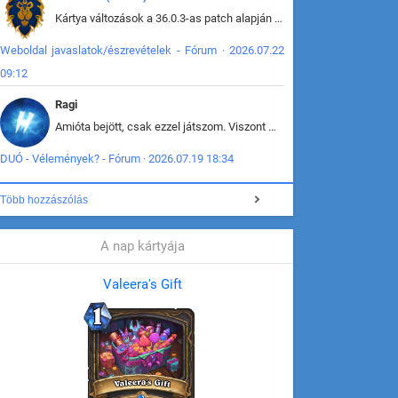
Kártya változások a 36.0.3-as patch alapján frissítve az adatbázisban (képek is cserélve).
Weboldal javaslatok/észrevételek - Fórum · 2026.07.22
09:12
Ragi
Amióta bejött, csak ezzel játszom. Viszont mint minden más - akár az alapjáték is, ez is baromira összetett lett. Néha már pár kör után is esélytelen az egész. Vagy irreállisan túltápol valaki, vagy lelép a partner, vagy csak hülye mint a segg. És amikor eljönne az én időm, na akkor jön el mindenki másé is. Engem jobban érdekelne, hogy ki milyen ratingen szokott játszani. Na ez lenne egy érdekes adat.
DUÓ - Vélemények? - Fórum · 2026.07.19 18:34
Több hozzászólás
A nap kártyája
Valeera's Gift