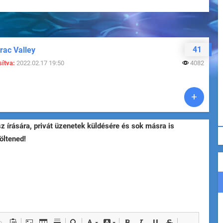
41
erac Valley
ítva:
2022.02.17 19:50
4082
sz írására, privát üzenetek küldésére és sok másra is
öltened!