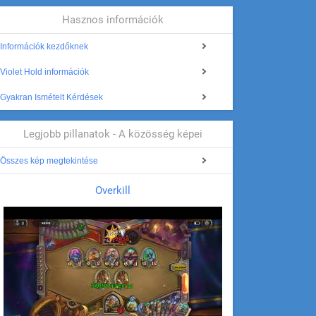
Hasznos információk
Információk kezdőknek
Violet Hold információk
Gyakran Ismételt Kérdések
Legjobb pillanatok - A közösség képei
Összes kép megtekintése
Overkill