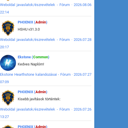
Weboldal javaslatok/észrevételek - Fórum · 2026.08.06
22:14
PHOENIX (
Admin
)
HSHU v31.3.0
Weboldal javaslatok/észrevételek - Fórum · 2026.07.28
20:17
Ekstone (
Common
)
Kedves Naplóm!
Ekstone Hearthstone kalandozásai - Fórum · 2026.07.27
07:09
PHOENIX (
Admin
)
Kisebb javítások történtek:
Weboldal javaslatok/észrevételek - Fórum · 2026.07.26
13:27
PHOENIX (
Admin
)