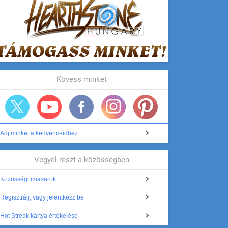
Kövess minket
Adj minket a kedvenceidhez
Vegyél részt a közösségben
Közösségi imasarok
Regisztrálj, vagy jelentkezz be
Hot Streak kártya értékelése