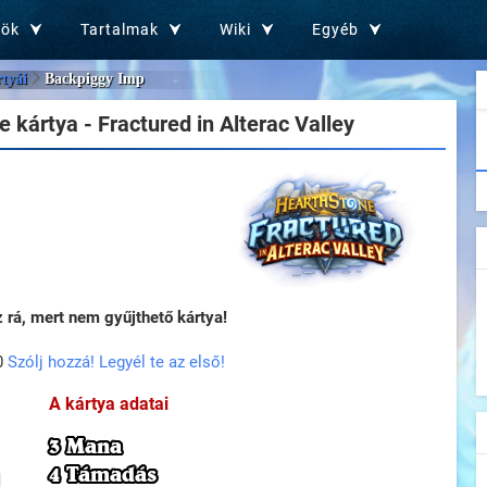
zök
Tartalmak
Wiki
Egyéb
rtyái
Backpiggy Imp
 kártya - Fractured in Alterac Valley
rá, mert nem gyűjthető kártya!
0
Szólj hozzá! Legyél te az első!
A kártya adatai
3 Mana
4 Támadás