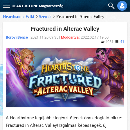
HEARTHSTONE
Magyarország
Hearthstone Wiki
Szettek
Fractured in Alterac Valley
Fractured in Alterac Valley
Borovi Bence
| 2021.11.20 09:35 |
Módosítva:
2022.02.17 19:50
4081
41
A Hearthstone legújabb kiegészítőjének összefoglaló cikke:
Fractured in Alterac Valley! Izgalmas képességek, új