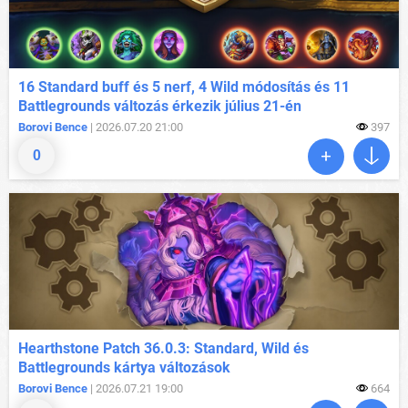
16 Standard buff és 5 nerf, 4 Wild módosítás és 11
Battlegrounds változás érkezik július 21-én
Borovi Bence
| 2026.07.20 21:00
397
0
Hearthstone Patch 36.0.3: Standard, Wild és
Battlegrounds kártya változások
Borovi Bence
| 2026.07.21 19:00
664