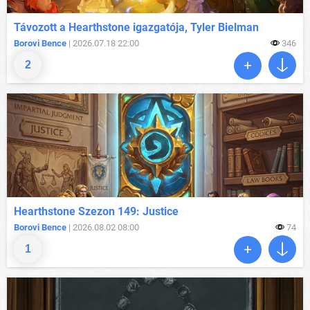
Távozott a Hearthstone igazgatója, Tyler Bielman
Borovi Bence
| 2026.07.18 22:00
346
2
Hearthstone Szezon 149: Justice
Borovi Bence
| 2026.08.02 08:00
74
1