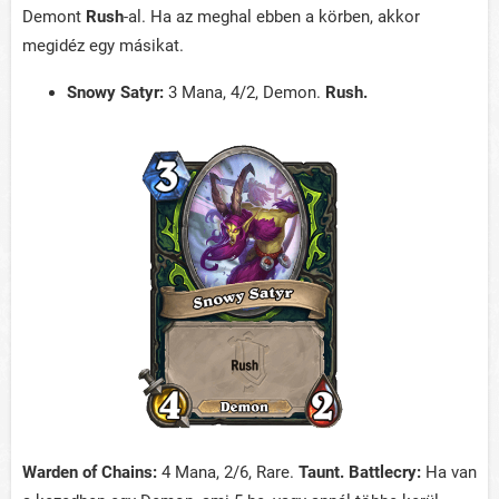
Demont
Rush
-al. Ha az meghal ebben a körben, akkor
megidéz egy másikat.
Snowy Satyr:
3 Mana, 4/2, Demon.
Rush.
Warden of Chains:
4 Mana, 2/6, Rare.
Taunt. Battlecry:
Ha van