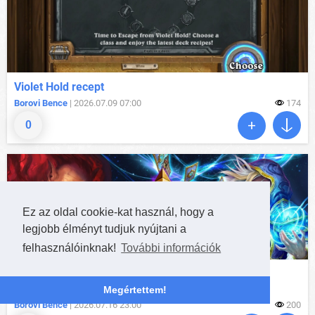
Violet Hold recept
Borovi Bence
| 2026.07.09 07:00
174
0
Ez az oldal cookie-kat használ, hogy a
legjobb élményt tudjuk nyújtani a
felhasználóinknak!
További információk
Nézzétek a nyári Playoffot: Egy kártyacsomagot
szerezhettek
Megértettem!
Borovi Bence
| 2026.07.16 23:00
200