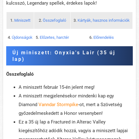
kulcsszó, Legendary spellek, érdekes lapok!
1.
Miniszett
2.
Összefoglaló
3.
Kártyák, hasznos információk
4.
Újdonságok
5.
Előzetes, harctér
6.
Előrendelés
Új miniszett: Onyxia's Lair (35 új
lap)
Összefoglaló
A miniszett február 15-én jelent meg!
A miniszett megjelenésekor mindenki kap egy
Diamond
Vanndar Stormpike
-ot, mert a Szövetség
győzedelmeskedett a Honor versenyben!
Ez a 35 új lap a Fractured in Alterac Valley
kiegészítőhöz adódik hozzá, vagyis a miniszett lapjai