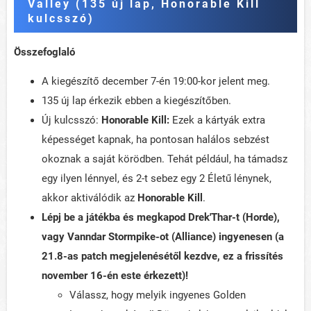
Valley (135 új lap, Honorable Kill
kulcsszó)
Összefoglaló
A kiegészítő december 7-én 19:00-kor jelent meg.
135 új lap érkezik ebben a kiegészítőben.
Új kulcsszó:
Honorable Kill:
Ezek a kártyák extra
képességet kapnak, ha pontosan halálos sebzést
okoznak a saját körödben. Tehát például, ha támadsz
egy ilyen lénnyel, és 2-t sebez egy 2 Életű lénynek,
akkor aktiválódik az
Honorable Kill
.
Lépj be a játékba és megkapod Drek'Thar-t (Horde),
vagy Vanndar Stormpike-ot (Alliance) ingyenesen (a
21.8-as patch megjelenésétől kezdve, ez a frissítés
november 16-én este érkezett)!
Válassz, hogy melyik ingyenes Golden