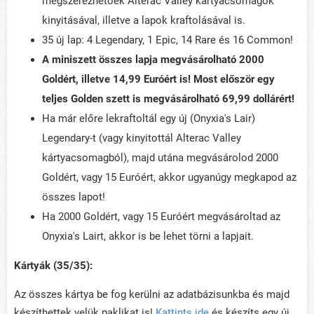
megszerezhetőek Alterac Valley kártyacsomagok
kinyitásával, illetve a lapok kraftolásával is.
35 új lap: 4 Legendary, 1 Epic, 14 Rare és 16 Common!
A miniszett összes lapja megvásárolható 2000
Goldért, illetve 14,99 Euróért is! Most először egy
teljes Golden szett is megvásárolható 69,99 dollárért!
Ha már előre lekraftoltál egy új (Onyxia's Lair)
Legendary-t (vagy kinyitottál Alterac Valley
kártyacsomagból), majd utána megvásárolod 2000
Goldért, vagy 15 Euróért, akkor ugyanúgy megkapod az
összes lapot!
Ha 2000 Goldért, vagy 15 Euróért megvásároltad az
Onyxia's Lairt, akkor is be lehet törni a lapjait.
Kártyák (35/35):
Az összes kártya be fog kerülni az adatbázisunkba és majd
készíthettek velük paklikat is!
Kattints ide
és készíts egy új