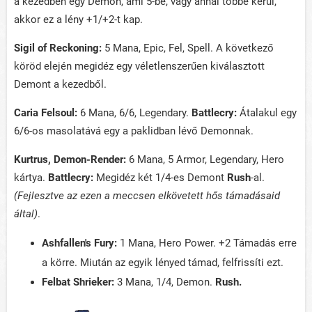
a kezedben egy Demon, ami 5-be, vagy annál többe kerül,
akkor ez a lény +1/+2-t kap.
Sigil of Reckoning:
5 Mana, Epic, Fel, Spell. A következő
köröd elején megidéz egy véletlenszerűen kiválasztott
Demont a kezedből.
Caria Felsoul:
6 Mana, 6/6, Legendary.
Battlecry:
Átalakul egy
6/6-os masolatává egy a paklidban lévő Demonnak.
Kurtrus, Demon-Render:
6 Mana, 5 Armor, Legendary, Hero
kártya.
Battlecry:
Megidéz két 1/4-es Demont
Rush
-al.
(Fejlesztve az ezen a meccsen elkövetett hős támadásaid
által)
.
Ashfallen's Fury:
1 Mana, Hero Power. +2 Támadás erre
a körre. Miután az egyik lényed támad, felfrissíti ezt.
Felbat Shrieker:
3 Mana, 1/4, Demon.
Rush.