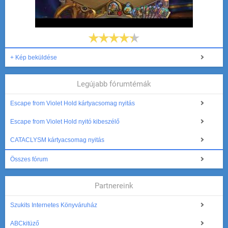
+ Kép beküldése
Legújabb fórumtémák
Escape from Violet Hold kártyacsomag nyitás
Escape from Violet Hold nyitó kibeszélő
CATACLYSM kártyacsomag nyitás
Összes fórum
Partnereink
Szukits Internetes Könyváruház
ABCkitüző