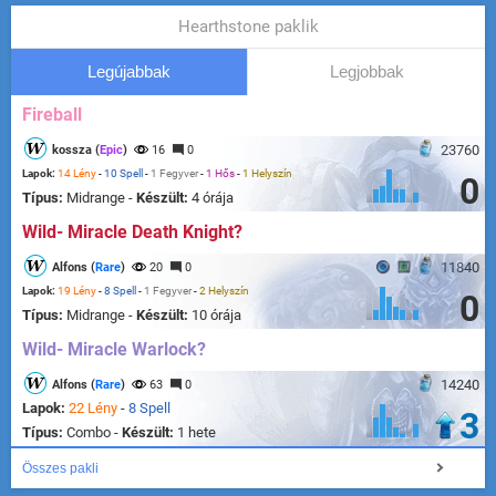
Hearthstone paklik
Legújabbak
Legjobbak
Fireball
23760
kossza (
Epic
)
16
0
Lapok:
14 Lény
-
10 Spell
-
1 Fegyver
-
1 Hős
-
1 Helyszín
0
Típus:
Midrange -
Készült:
4 órája
Wild- Miracle Death Knight?
11840
Alfons (
Rare
)
20
0
Lapok:
19 Lény
-
8 Spell
-
1 Fegyver
-
2 Helyszín
0
Típus:
Midrange -
Készült:
10 órája
Wild- Miracle Warlock?
14240
Alfons (
Rare
)
63
0
Lapok:
22 Lény
-
8 Spell
3
Típus:
Combo -
Készült:
1 hete
Összes pakli