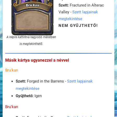
Szett:
Fractured in Alterac
Valley -
Szett lapjainak
megtekintése
NEM GYŰJTHETŐ!
A képre kattintva nagyobb méretben
is megtekinthető.
Másik kártya ugyanezzel a névvel
Bru'kan
Szett:
Forged in the Barrens -
Szett lapjainak
megtekintése
Gyűjthető:
Igen
Bru'kan