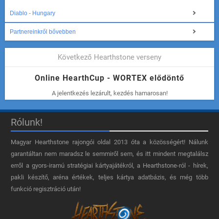
Diablo - Hungary
Partnereinkről bővebben
Következő Hearthstone verseny
Online HearthCup - WORTEX elődöntő
A jelentkezés lezárult, kezdés hamarosan!
Rólunk!
Magyar Hearthstone​ rajongói oldal 2013 óta a közösségért! Nálunk
garantáltan nem maradsz le semmiről sem, és itt mindent megtalálsz
erről a gyors-iramú stratégiai kártyajátékról, a Hearthstone-ról - hírek,
pakli készítő, aréna értékek, teljes kártya adatbázis, és még több
funkció regisztráció után!