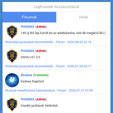
Legfrissebb hozzászólások
Fórumok
Hirek
PHOENIX (
Admin
)
149 új BG lap került be az adatbázisba, 644 db meglévő BG lap módosult, bekerültek az új képek a megváltozott lapokhoz is.
Weboldal javaslatok/észrevételek - Fórum · 2026.08.06 22:14
PHOENIX (
Admin
)
HSHU v31.3.0
Weboldal javaslatok/észrevételek - Fórum · 2026.07.28 20:17
Ekstone (
Common
)
Kedves Naplóm!
Ekstone Hearthstone kalandozásai - Fórum · 2026.07.27 07:09
PHOENIX (
Admin
)
Kisebb javítások történtek: