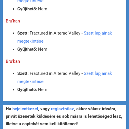
megtekintése
Gyűjthető:
Nem
Bru'kan
Szett:
Fractured in Alterac Valley -
Szett lapjainak
megtekintése
Gyűjthető:
Nem
Bru'kan
Szett:
Fractured in Alterac Valley -
Szett lapjainak
megtekintése
Gyűjthető:
Nem
Ha
bejelentkezel
, vagy
regisztrálsz
, akkor válasz írására,
privát üzenetek küldésére és sok másra is lehetőséged lesz,
illetve a captchát sem kell kitöltened!