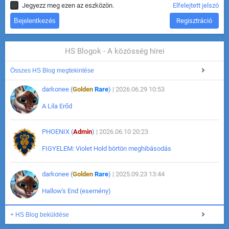
Jegyezz meg ezen az eszközön.
Elfelejtett jelszó
Regisztráció
HS Blogok - A közösség hírei
Összes HS Blog megtekintése
darkonee (
Golden
Rare
)
| 2026.06.29 10:53
A Lila Erőd
PHOENIX (
Admin
)
| 2026.06.10 20:23
FIGYELEM: Violet Hold börtön meghibásodás
darkonee (
Golden
Rare
)
| 2025.09.23 13:44
Hallow's End (esemény)
+ HS Blog beküldése