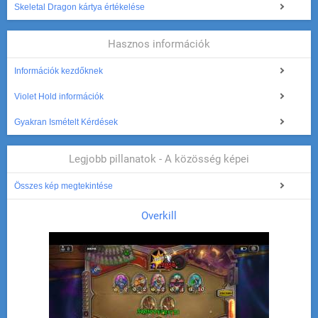
Skeletal Dragon kártya értékelése
Hasznos információk
Információk kezdőknek
Violet Hold információk
Gyakran Ismételt Kérdések
Legjobb pillanatok - A közösség képei
Összes kép megtekintése
Overkill