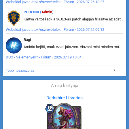
Weboldal javaslatok/észrevételek - Fórum · 2026.07.26 13:27
PHOENIX (
Admin
)
Kártya változások a 36.0.3-as patch alapján frissítve az adatbázisban (képek is cserélve).
Weboldal javaslatok/észrevételek - Fórum · 2026.07.22 09:12
Ragi
Amióta bejött, csak ezzel játszom. Viszont mint minden más - akár az alapjáték is, ez is baromira összetett lett. Néha már pár kör után is esélytelen az egész. Vagy irreállisan túltápol valaki, vagy lelép a partner, vagy csak hülye mint a segg. És amikor eljönne az én időm, na akkor jön el mindenki másé is. Engem jobban érdekelne, hogy ki milyen ratingen szokott játszani. Na ez lenne egy érdekes adat.
DUÓ - Vélemények? - Fórum · 2026.07.19 18:34
Több hozzászólás
A nap kártyája
Darkshire Librarian