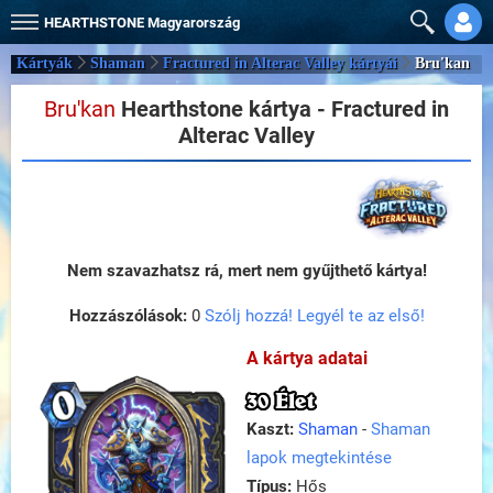
HEARTHSTONE
Magyarország
Kártyák
Shaman
Fractured in Alterac Valley kártyái
Bru'kan
Bru'kan
Hearthstone kártya - Fractured in
Alterac Valley
Nem szavazhatsz rá, mert nem gyűjthető kártya!
Hozzászólások:
0
Szólj hozzá! Legyél te az első!
A kártya adatai
30 Élet
Kaszt:
Shaman
-
Shaman
lapok megtekintése
Típus:
Hős