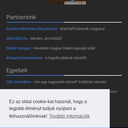
Partnereink
Szukits Internetes Könyváruház
- WarCraft könyvek magyarul
ABCkitűző.hu
- Minden, ami kitűző!
Diablo Hungary
- Hivatalos magyar Diablo rajongói oldal
Blizzard Entertainment
- A legjobb játékok készítői
Egyebek
Cikk beküldése
- Van egy nagyszerű cikked? Küldd be nekünk!
Támogass minket
- Tetszik az oldal? Segíts, hogy fennmaradhasson!
Ez az oldal cookie-kat használ, hogy a
Kapcsolat, médiaajánlat
- Lépj velünk kapcsolatba!
legjobb élményt tudjuk nyújtani a
Használd a tooltipünket
- A saját oldaladon is!
felhasználóinknak!
További információk
Adatvédelmi szabályzat
- A felhasználókért!