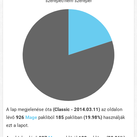
szerepel/nem szerepel
A lap megjelenése óta
(Classic - 2014.03.11)
az oldalon
lévő
926
Mage
pakliból
185
pakliban
(19.98%)
használják
ezt a lapot.