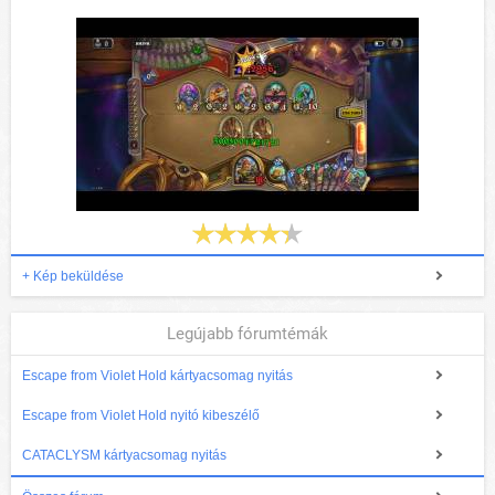
+ Kép beküldése
Legújabb fórumtémák
Escape from Violet Hold kártyacsomag nyitás
Escape from Violet Hold nyitó kibeszélő
CATACLYSM kártyacsomag nyitás