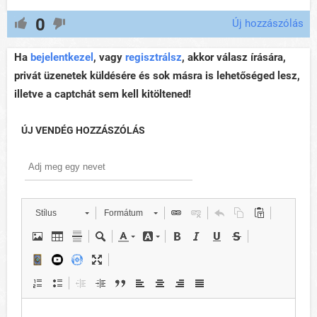
0
Új hozzászólás
Ha
bejelentkezel
, vagy
regisztrálsz
, akkor válasz írására,
privát üzenetek küldésére és sok másra is lehetőséged lesz,
illetve a captchát sem kell kitöltened!
ÚJ VENDÉG HOZZÁSZÓLÁS
Stílus
Formátum