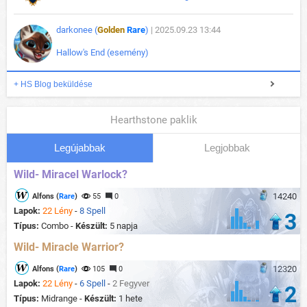
darkonee (
Golden
Rare
)
| 2025.09.23 13:44
Hallow's End (esemény)
+ HS Blog beküldése
Hearthstone paklik
Legújabbak
Legjobbak
Wild- Miracel Warlock?
14240
Alfons (
Rare
)
55
0
Lapok:
22 Lény
-
8 Spell
3
Típus:
Combo -
Készült:
5 napja
Wild- Miracle Warrior?
12320
Alfons (
Rare
)
105
0
Lapok:
22 Lény
-
6 Spell
-
2 Fegyver
2
Típus:
Midrange -
Készült:
1 hete