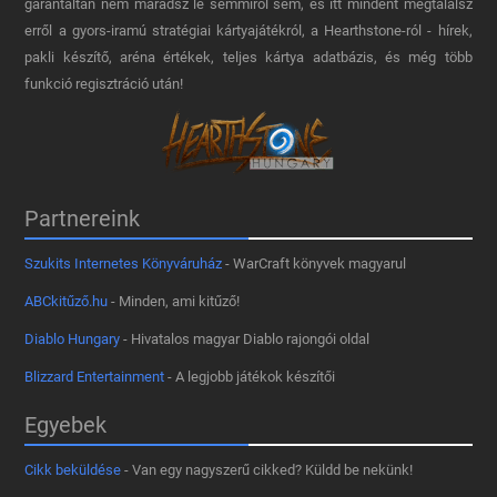
garantáltan nem maradsz le semmiről sem, és itt mindent megtalálsz
erről a gyors-iramú stratégiai kártyajátékról, a Hearthstone-ról - hírek,
pakli készítő, aréna értékek, teljes kártya adatbázis, és még több
funkció regisztráció után!
Partnereink
Szukits Internetes Könyváruház
- WarCraft könyvek magyarul
ABCkitűző.hu
- Minden, ami kitűző!
Diablo Hungary
- Hivatalos magyar Diablo rajongói oldal
Blizzard Entertainment
- A legjobb játékok készítői
Egyebek
Cikk beküldése
- Van egy nagyszerű cikked? Küldd be nekünk!