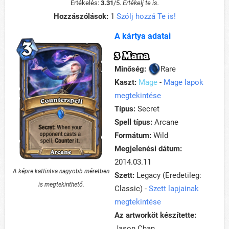
Értékelés:
3.31
/
5
.
Értékelj te is.
Hozzászólások:
1
Szólj hozzá Te is!
A kártya adatai
3 Mana
Minőség:
Rare
Kaszt:
Mage
-
Mage lapok
megtekintése
Típus:
Secret
Spell típus:
Arcane
Formátum:
Wild
Megjelenési dátum:
2014.03.11
A képre kattintva nagyobb méretben
Szett:
Legacy (Eredetileg:
is megtekinthető.
Classic) -
Szett lapjainak
megtekintése
Az artworköt készítette:
Jason Chan