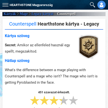
HEARTHSTONE
Magyarország
Kártyák
Mage
Legacy kártyái
Counterspell
Counterspell
Hearthstone kártya - Legacy
Kártya szöveg
Secret:
Amikor az ellenfeled használ egy
spellt, megszakítod.
Hátlap szöveg
What's the difference between a mage playing with
Counterspell and a mage who isn't? The mage who isn't is
getting Pyroblasted in the face.
451 szavazat érkezett.