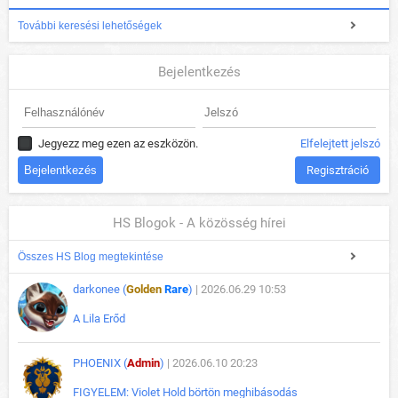
További keresési lehetőségek
Bejelentkezés
Jegyezz meg ezen az eszközön.
Elfelejtett jelszó
Regisztráció
HS Blogok - A közösség hírei
Összes HS Blog megtekintése
darkonee (
Golden
Rare
)
| 2026.06.29 10:53
A Lila Erőd
PHOENIX (
Admin
)
| 2026.06.10 20:23
FIGYELEM: Violet Hold börtön meghibásodás