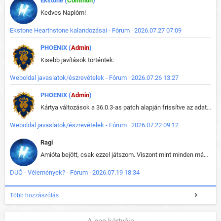
Ekstone (
Common
)
Kedves Naplóm!
Ekstone Hearthstone kalandozásai - Fórum · 2026.07.27 07:09
PHOENIX (
Admin
)
Kisebb javítások történtek:
Weboldal javaslatok/észrevételek - Fórum · 2026.07.26 13:27
PHOENIX (
Admin
)
Kártya változások a 36.0.3-as patch alapján frissítve az adatbázisban (képek is cserélve).
Weboldal javaslatok/észrevételek - Fórum · 2026.07.22 09:12
Ragi
Amióta bejött, csak ezzel játszom. Viszont mint minden más - akár az alapjáték is, ez is baromira összetett lett. Néha már pár kör után is esélytelen az egész. Vagy irreállisan túltápol valaki, vagy lelép a partner, vagy csak hülye mint a segg. És amikor eljönne az én időm, na akkor jön el mindenki másé is. Engem jobban érdekelne, hogy ki milyen ratingen szokott játszani. Na ez lenne egy érdekes adat.
DUÓ - Vélemények? - Fórum · 2026.07.19 18:34
Több hozzászólás