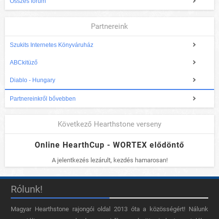
Összes fórum
Partnereink
Szukits Internetes Könyváruház
ABCkitüző
Diablo - Hungary
Partnereinkről bővebben
Következő Hearthstone verseny
Online HearthCup - WORTEX elődöntő
A jelentkezés lezárult, kezdés hamarosan!
Rólunk!
Magyar Hearthstone​ rajongói oldal 2013 óta a közösségért! Nálunk