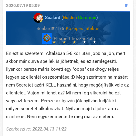
#1
2020.07.19 05:09
Scalard (
Golden
Common
)
Scalard#2175
Közepes játékos
Én ezt is szeretem. Általában 5-6 kör után jobb ha jön, mert
akkor már durva spellek is jöhetnek, és ez semlegesíti.
Ilyenkor persze máris követi egy "oops" csakhogy teljes
legyen az ellenfél összeomlása :D Meg szerintem ha másért
nem Secretet azért KELL használni, hogy megőrjítsük vele az
ellenfelet. Vajon mi lehet az? Mi nem fog sikerülni ha ezt
vagy azt teszem. Persze az igazán jók nyilván tudják ki
milyen secretet alkalmazhat. Nyilván majd eljutok arra a
szintre is. Nem egyszer mentette meg már az életem.
Szerkesztve:
2022.04.13 11:22