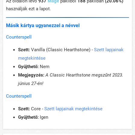
Az oldalon lévő
937
Mage
pakliból
188
pakliban
(20.06%)
használják ezt a lapot.
Másik kártya ugyanezzel a névvel
Counterspell
Szett:
Vanilla (Classic Hearthstone) -
Szett lapjainak
megtekintése
Gyűjthető:
Nem
Megjegyzés:
A Classic Hearthstone megszűnt 2023.
június 27-én!
Counterspell
Szett:
Core -
Szett lapjainak megtekintése
Gyűjthető:
Igen