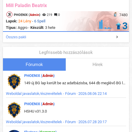
Mill Paladin Beatrix
7480
PHOENIX (
Admin
)
219
0
Lapok:
24 Lény
-
6 Spell
3
Típus:
Aggro -
Készült:
3 hete
Összes pakli
Legfrissebb hozzászólások
Fórumok
Hirek
PHOENIX (
Admin
)
149 új BG lap került be az adatbázisba, 644 db meglévő BG lap módosult, bekerültek az új képek a megváltozott lapokhoz is.
Weboldal javaslatok/észrevételek - Fórum · 2026.08.06 22:14
PHOENIX (
Admin
)
HSHU v31.3.0
Weboldal javaslatok/észrevételek - Fórum · 2026.07.28 20:17