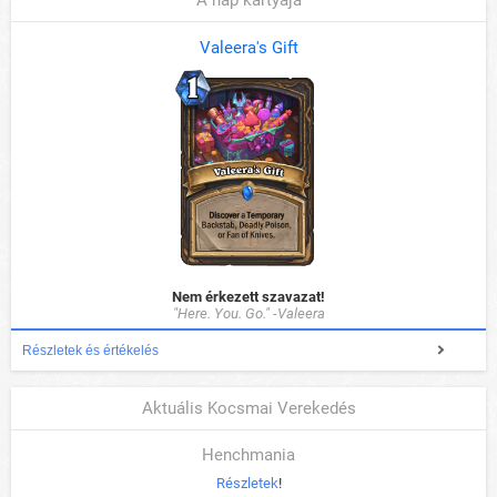
A nap kártyája
Valeera's Gift
Nem érkezett szavazat!
"Here. You. Go." -Valeera
Részletek és értékelés
Aktuális Kocsmai Verekedés
Henchmania
Részletek
!