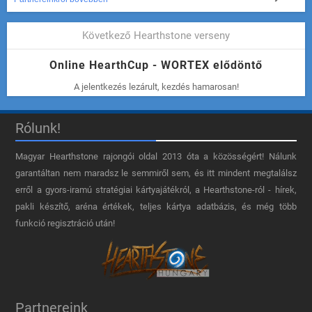
Következő Hearthstone verseny
Online HearthCup - WORTEX elődöntő
A jelentkezés lezárult, kezdés hamarosan!
Rólunk!
Magyar Hearthstone​ rajongói oldal 2013 óta a közösségért! Nálunk
garantáltan nem maradsz le semmiről sem, és itt mindent megtalálsz
erről a gyors-iramú stratégiai kártyajátékról, a Hearthstone-ról - hírek,
pakli készítő, aréna értékek, teljes kártya adatbázis, és még több
funkció regisztráció után!
Partnereink