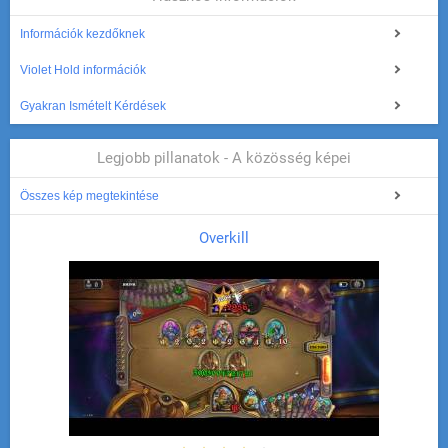
Információk kezdőknek
Violet Hold információk
Gyakran Ismételt Kérdések
Legjobb pillanatok - A közösség képei
Összes kép megtekintése
Overkill