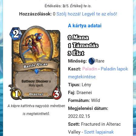
Értékelés:
3
/
5
.
Értékelj te is.
Hozzászólások:
0
Szólj hozzá! Legyél te az első!
A kártya adatai
2 Mana
1 Támadás
3 Élet
Minőség:
Rare
Kaszt:
Paladin
-
Paladin lapok
megtekintése
Típus:
Lény
Faj:
Draenei
Formátum:
Wild
A képre kattintva nagyobb méretben
Megjelenési dátum:
is megtekinthető.
2022.02.15
Szett:
Fractured in Alterac
Valley -
Szett lapjainak