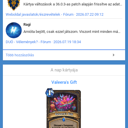
Kártya változások a 36.0.3-as patch alapján frissítve az adatbázisban (képek is cserélve).
Weboldal javaslatok/észrevételek - Fórum · 2026.07.22 09:12
Ragi
Amióta bejött, csak ezzel játszom. Viszont mint minden más - akár az alapjáték is, ez is baromira összetett lett. Néha már pár kör után is esélytelen az egész. Vagy irreállisan túltápol valaki, vagy lelép a partner, vagy csak hülye mint a segg. És amikor eljönne az én időm, na akkor jön el mindenki másé is. Engem jobban érdekelne, hogy ki milyen ratingen szokott játszani. Na ez lenne egy érdekes adat.
DUÓ - Vélemények? - Fórum · 2026.07.19 18:34
Több hozzászólás
A nap kártyája
Valeera's Gift