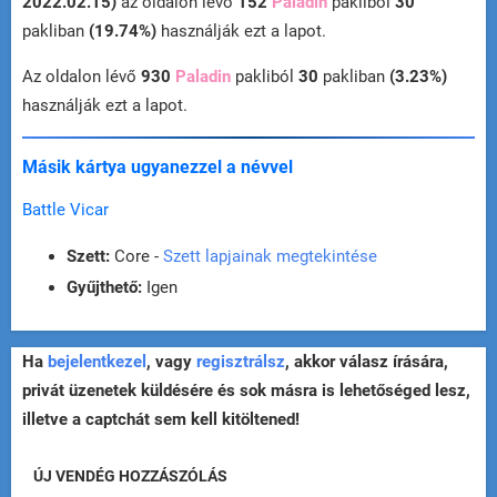
2022.02.15)
az oldalon lévő
152
Paladin
pakliból
30
pakliban
(19.74%)
használják ezt a lapot.
Az oldalon lévő
930
Paladin
pakliból
30
pakliban
(3.23%)
használják ezt a lapot.
Másik kártya ugyanezzel a névvel
Battle Vicar
Szett:
Core -
Szett lapjainak megtekintése
Gyűjthető:
Igen
Ha
bejelentkezel
, vagy
regisztrálsz
, akkor válasz írására,
privát üzenetek küldésére és sok másra is lehetőséged lesz,
illetve a captchát sem kell kitöltened!
ÚJ VENDÉG HOZZÁSZÓLÁS