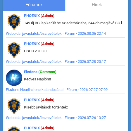
Fórumok
Hirek
PHOENIX (
Admin
)
149 új BG lap került be az adatbázisba, 644 db meglévő BG lap módosult, bekerültek az új képek a megváltozott lapokhoz is.
Weboldal javaslatok/észrevételek - Fórum · 2026.08.06 22:14
PHOENIX (
Admin
)
HSHU v31.3.0
Weboldal javaslatok/észrevételek - Fórum · 2026.07.28 20:17
Ekstone (
Common
)
Kedves Naplóm!
Ekstone Hearthstone kalandozásai - Fórum · 2026.07.27 07:09
PHOENIX (
Admin
)
Kisebb javítások történtek:
Weboldal javaslatok/észrevételek - Fórum · 2026.07.26 13:27
PHOENIX (
Admin
)