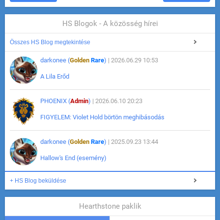
HS Blogok - A közösség hírei
Összes HS Blog megtekintése
darkonee (
Golden
Rare
)
| 2026.06.29 10:53
A Lila Erőd
PHOENIX (
Admin
)
| 2026.06.10 20:23
FIGYELEM: Violet Hold börtön meghibásodás
darkonee (
Golden
Rare
)
| 2025.09.23 13:44
Hallow's End (esemény)
+ HS Blog beküldése
Hearthstone paklik