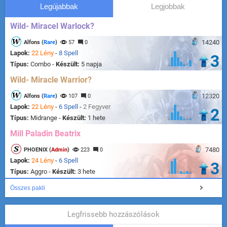
Legújabbak
Legjobbak
Wild- Miracel Warlock?
14240
Alfons (
Rare
)
57
0
Lapok:
22 Lény
-
8 Spell
3
Típus:
Combo -
Készült:
5 napja
Wild- Miracle Warrior?
12320
Alfons (
Rare
)
107
0
Lapok:
22 Lény
-
6 Spell
-
2 Fegyver
2
Típus:
Midrange -
Készült:
1 hete
Mill Paladin Beatrix
7480
PHOENIX (
Admin
)
223
0
Lapok:
24 Lény
-
6 Spell
3
Típus:
Aggro -
Készült:
3 hete
Összes pakli
Legfrissebb hozzászólások