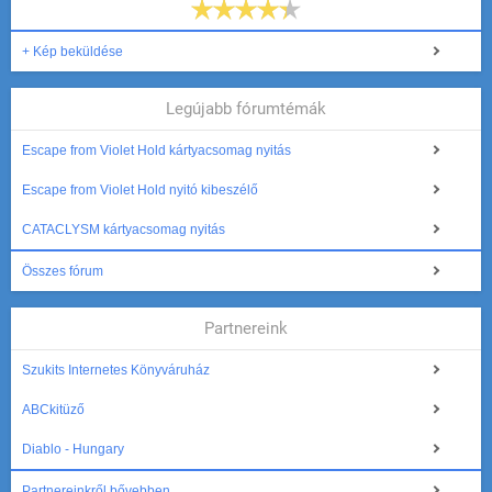
+ Kép beküldése
Legújabb fórumtémák
Escape from Violet Hold kártyacsomag nyitás
Escape from Violet Hold nyitó kibeszélő
CATACLYSM kártyacsomag nyitás
Összes fórum
Partnereink
Szukits Internetes Könyváruház
ABCkitüző
Diablo - Hungary
Partnereinkről bővebben