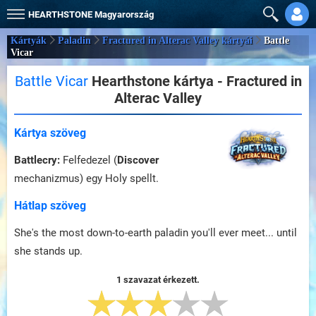
HEARTHSTONE
Magyarország
Kártyák
Paladin
Fractured in Alterac Valley kártyái
Battle
Vicar
Battle Vicar
Hearthstone kártya - Fractured in
Alterac Valley
Kártya szöveg
Battlecry:
Felfedezel (
Discover
mechanizmus) egy Holy spellt.
Hátlap szöveg
She's the most down-to-earth paladin you'll ever meet... until
she stands up.
1 szavazat érkezett.