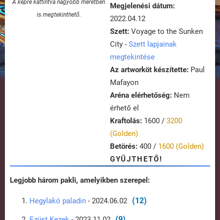
A képre kattintva nagyobb méretben
Megjelenési dátum:
is megtekinthető.
2022.04.12
Szett:
Voyage to the Sunken
City -
Szett lapjainak
megtekintése
Az artworköt készítette:
Paul
Mafayon
Aréna elérhetőség:
Nem
érhető el
Kraftolás:
1600 /
3200
(Golden)
Betörés:
400 /
1600 (Golden)
GYŰJTHETŐ!
Legjobb három pakli, amelyikben szerepel:
(12)
Hegylakó paladin
- 2024.06.02
(9)
Ezüst Kezek
- 2023.11.02