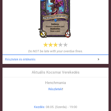
Do NOT be late with your overdue fines.
Részletek és értékelés
Aktuális Kocsmai Verekedés
Henchmania
Részletek
!
Kezdés:
08.05. (Szerda) - 19:00