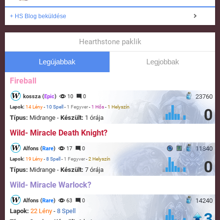
+ HS Blog beküldése
Hearthstone paklik
Legújabbak
Legjobbak
Fireball
23760
kossza (
Epic
)
10
0
Lapok:
14 Lény
-
10 Spell
-
1 Fegyver
-
1 Hős
-
1 Helyszín
0
Típus:
Midrange -
Készült:
1 órája
Wild- Miracle Death Knight?
11840
Alfons (
Rare
)
17
0
Lapok:
19 Lény
-
8 Spell
-
1 Fegyver
-
2 Helyszín
0
Típus:
Midrange -
Készült:
7 órája
Wild- Miracle Warlock?
14240
Alfons (
Rare
)
63
0
Lapok:
22 Lény
-
8 Spell
3