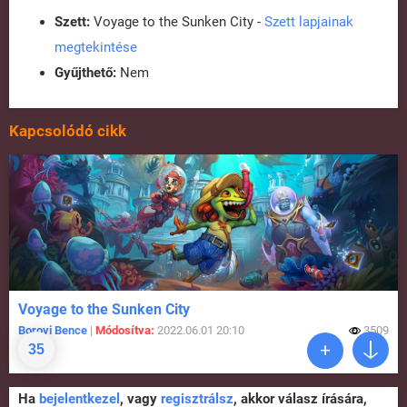
Szett:
Voyage to the Sunken City -
Szett lapjainak
megtekintése
Gyűjthető:
Nem
Kapcsolódó cikk
Voyage to the Sunken City
Borovi Bence
|
Módosítva:
2022.06.01 20:10
3509
35
Ha
bejelentkezel
, vagy
regisztrálsz
, akkor válasz írására,