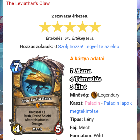
The Leviathan's Claw
2 szavazat érkezett.
Értékelés:
5
/
5
.
Értékelj te is.
Hozzászólások:
0
Szólj hozzá! Legyél te az első!
A kártya adatai
7 Mana
4 Támadás
5 Élet
Minőség:
Legendary
Kaszt:
Paladin
-
Paladin lapok
megtekintése
Típus:
Lény
Faj:
Mech
Formátum:
Wild