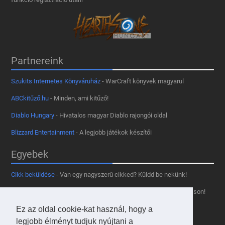
Partnereink
Szukits Internetes Könyváruház
- WarCraft könyvek magyarul
ABCkitűző.hu
- Minden, ami kitűző!
Diablo Hungary
- Hivatalos magyar Diablo rajongói oldal
Blizzard Entertainment
- A legjobb játékok készítői
Egyebek
Cikk beküldése
- Van egy nagyszerű cikked? Küldd be nekünk!
Támogass minket
- Tetszik az oldal? Segíts, hogy fennmaradhasson!
Kapcsolat, médiaajánlat
- Lépj velünk kapcsolatba!
Ez az oldal cookie-kat használ, hogy a
legjobb élményt tudjuk nyújtani a