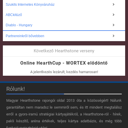
Szukits Internetes Könyváruház
ABCkitüző
Diablo - Hungary
Partnereinkről bővebben
Következő Hearthstone verseny
Online HearthCup - WORTEX elődöntő
A jelentkezés lezárult, kezdés hamarosan!
Rólunk!
Magyar Hearthstone​ rajongói oldal 2013 óta a közösségért! Nálunk
garantáltan nem maradsz le semmiről sem, és itt mindent megtalálsz
erről a gyors-iramú stratégiai kártyajátékról, a Hearthstone-ról - hírek,
pakli készítő, aréna értékek, teljes kártya adatbázis, és még több
funkció regisztráció után!