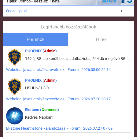
Típus:
Combo -
Készült:
1 hete
Összes pakli
Legfrissebb hozzászólások
Fórumok
Hirek
PHOENIX (
Admin
)
149 új BG lap került be az adatbázisba, 644 db meglévő BG lap módosult, bekerültek az új képek a megváltozott lapokhoz is.
Weboldal javaslatok/észrevételek - Fórum · 2026.08.06 22:14
PHOENIX (
Admin
)
HSHU v31.3.0
Weboldal javaslatok/észrevételek - Fórum · 2026.07.28 20:17
Ekstone (
Common
)
Kedves Naplóm!
Ekstone Hearthstone kalandozásai - Fórum · 2026.07.27 07:09