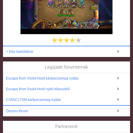
+ Kép beküldése
Legújabb fórumtémák
Escape from Violet Hold kártyacsomag nyitás
Escape from Violet Hold nyitó kibeszélő
CATACLYSM kártyacsomag nyitás
Összes fórum
Partnereink