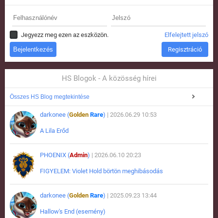
Jegyezz meg ezen az eszközön.
Elfelejtett jelszó
Regisztráció
HS Blogok - A közösség hírei
Összes HS Blog megtekintése
darkonee (
Golden
Rare
)
| 2026.06.29 10:53
A Lila Erőd
PHOENIX (
Admin
)
| 2026.06.10 20:23
FIGYELEM: Violet Hold börtön meghibásodás
darkonee (
Golden
Rare
)
| 2025.09.23 13:44
Hallow's End (esemény)