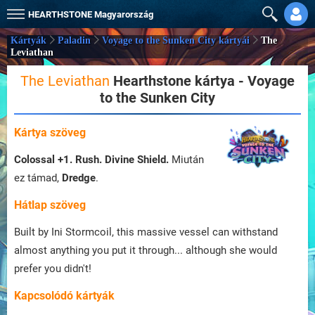
HEARTHSTONE
Magyarország
Kártyák
Paladin
Voyage to the Sunken City kártyái
The
Leviathan
The Leviathan
Hearthstone kártya - Voyage
to the Sunken City
Kártya szöveg
Colossal +1. Rush. Divine Shield.
Miután
ez támad,
Dredge
.
Hátlap szöveg
Built by Ini Stormcoil, this massive vessel can withstand
almost anything you put it through... although she would
prefer you didn't!
Kapcsolódó kártyák