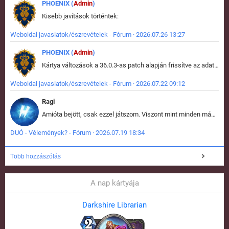
PHOENIX (
Admin
)
Kisebb javítások történtek:
Weboldal javaslatok/észrevételek - Fórum · 2026.07.26 13:27
PHOENIX (
Admin
)
Kártya változások a 36.0.3-as patch alapján frissítve az adatbázisban (képek is cserélve).
Weboldal javaslatok/észrevételek - Fórum · 2026.07.22 09:12
Ragi
Amióta bejött, csak ezzel játszom. Viszont mint minden más - akár az alapjáték is, ez is baromira összetett lett. Néha már pár kör után is esélytelen az egész. Vagy irreállisan túltápol valaki, vagy lelép a partner, vagy csak hülye mint a segg. És amikor eljönne az én időm, na akkor jön el mindenki másé is. Engem jobban érdekelne, hogy ki milyen ratingen szokott játszani. Na ez lenne egy érdekes adat.
DUÓ - Vélemények? - Fórum · 2026.07.19 18:34
Több hozzászólás
A nap kártyája
Darkshire Librarian