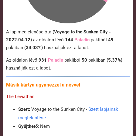
A lap megjelenése óta
(Voyage to the Sunken City -
2022.04.12)
az oldalon lévő
144
Paladin
pakliból
49
pakliban
(34.03%)
használják ezt a lapot.
Az oldalon lévő
931
Paladin
pakliból
50
pakliban
(5.37%)
használják ezt a lapot.
Másik kártya ugyanezzel a névvel
The Leviathan
Szett:
Voyage to the Sunken City -
Szett lapjainak
megtekintése
Gyűjthető:
Nem