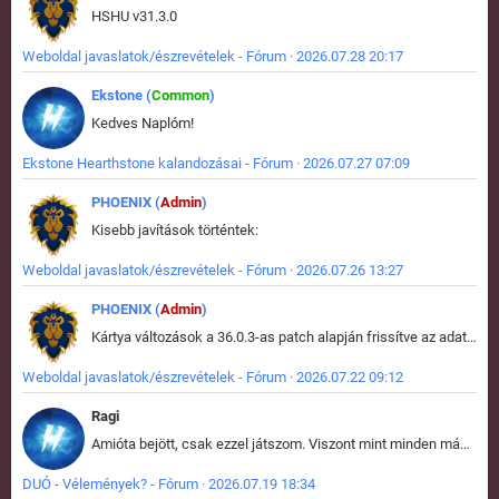
HSHU v31.3.0
Weboldal javaslatok/észrevételek - Fórum · 2026.07.28 20:17
Ekstone (
Common
)
Kedves Naplóm!
Ekstone Hearthstone kalandozásai - Fórum · 2026.07.27 07:09
PHOENIX (
Admin
)
Kisebb javítások történtek:
Weboldal javaslatok/észrevételek - Fórum · 2026.07.26 13:27
PHOENIX (
Admin
)
Kártya változások a 36.0.3-as patch alapján frissítve az adatbázisban (képek is cserélve).
Weboldal javaslatok/észrevételek - Fórum · 2026.07.22 09:12
Ragi
Amióta bejött, csak ezzel játszom. Viszont mint minden más - akár az alapjáték is, ez is baromira összetett lett. Néha már pár kör után is esélytelen az egész. Vagy irreállisan túltápol valaki, vagy lelép a partner, vagy csak hülye mint a segg. És amikor eljönne az én időm, na akkor jön el mindenki másé is. Engem jobban érdekelne, hogy ki milyen ratingen szokott játszani. Na ez lenne egy érdekes adat.
DUÓ - Vélemények? - Fórum · 2026.07.19 18:34