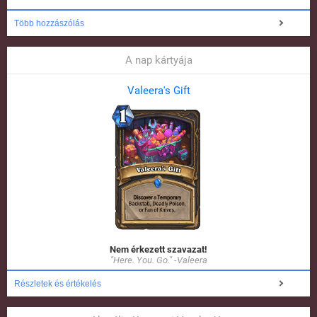
Több hozzászólás
A nap kártyája
Valeera's Gift
Nem érkezett szavazat!
"Here. You. Go." -Valeera
Részletek és értékelés