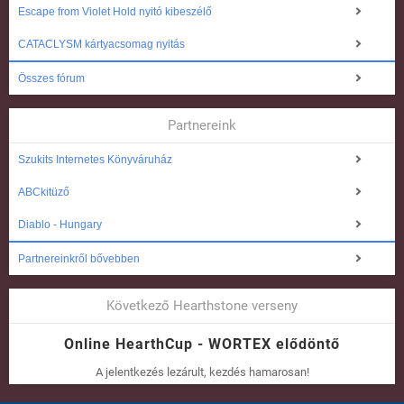
Escape from Violet Hold nyitó kibeszélő
CATACLYSM kártyacsomag nyitás
Összes fórum
Partnereink
Szukits Internetes Könyváruház
ABCkitüző
Diablo - Hungary
Partnereinkről bővebben
Következő Hearthstone verseny
Online HearthCup - WORTEX elődöntő
A jelentkezés lezárult, kezdés hamarosan!