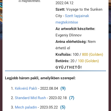
is megtekinthető.
2022.04.12
Szett:
Voyage to the Sunken
City -
Szett lapjainak
megtekintése
Az artworköt készítette:
Evgeniy Dlinnov
Aréna elérhetőség:
Nem
érhető el
Kraftolás:
100 /
800 (Golden)
Betörés:
20 /
100 (Golden)
GYŰJTHETŐ!
Legjobb három pakli, amelyikben szerepel:
(9)
Kékvérű Pakli
- 2022.08.04
(7)
Standard Mid Rush
- 2023.02.18
(5)
Mech paladin
- 2023.05.22