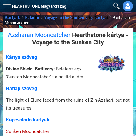
HEARTHSTONE
Magyarország
Kártyák
Paladin
Voyage to the Sunken City kártyái
Azsharan
Mooncatcher
Azsharan Mooncatcher
Hearthstone kártya -
Voyage to the Sunken City
Kártya szöveg
Divine Shield. Battlecry:
Beletesz egy
'Sunken Mooncatcher'-t a paklid aljára.
Hátlap szöveg
The light of Elune faded from the ruins of Zin-Azshari, but not
its treasures.
Kapcsolódó kártyák
Sunken Mooncatcher