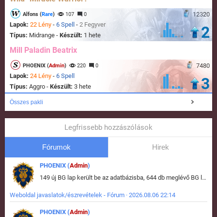
12320
Alfons (
Rare
)
107
0
Lapok:
22 Lény
-
6 Spell
-
2 Fegyver
2
Típus:
Midrange -
Készült:
1 hete
Mill Paladin Beatrix
7480
PHOENIX (
Admin
)
220
0
Lapok:
24 Lény
-
6 Spell
3
Típus:
Aggro -
Készült:
3 hete
Összes pakli
Legfrissebb hozzászólások
Fórumok
Hirek
PHOENIX (
Admin
)
149 új BG lap került be az adatbázisba, 644 db meglévő BG lap módosult, bekerültek az új képek a megváltozott lapokhoz is.
Weboldal javaslatok/észrevételek - Fórum · 2026.08.06 22:14
PHOENIX (
Admin
)