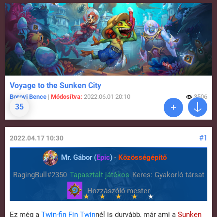
Voyage to the Sunken City
Borovi Bence
|
Módosítva:
2022.06.01 20:10
3506
35
#1
2022.04.17 10:30
Mr. Gábor (
Epic
)
-
Közösségépítő
RagingBull#2350
Tapasztalt játékos
Keres: Gyakorló társat
Ez még a
Twin-fin Fin Twin
nél is durvább, már ami a
Sunken