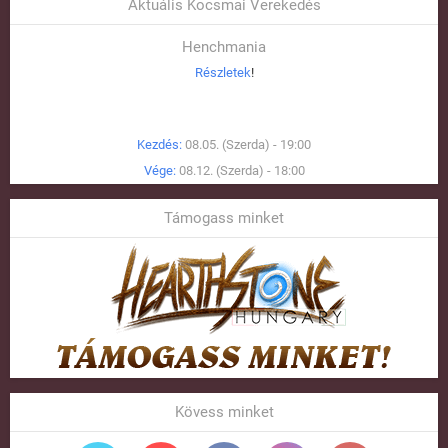
Aktuális Kocsmai Verekedés
Henchmania
Részletek
!
Kezdés:
08.05. (Szerda) - 19:00
Vége:
08.12. (Szerda) - 18:00
Támogass minket
Kövess minket