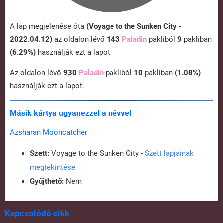
A lap megjelenése óta
(Voyage to the Sunken City -
2022.04.12)
az oldalon lévő
143
Paladin
pakliból
9
pakliban
(6.29%)
használják ezt a lapot.
Az oldalon lévő
930
Paladin
pakliból
10
pakliban
(1.08%)
használják ezt a lapot.
Másik kártya ugyanezzel a névvel
Azsharan Mooncatcher
Szett:
Voyage to the Sunken City -
Szett lapjainak
megtekintése
Gyűjthető:
Nem
Kapcsolódó cikk