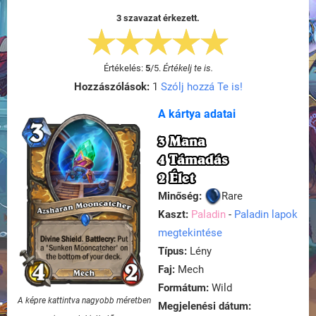
3 szavazat érkezett.
Értékelés:
5
/
5
.
Értékelj te is.
Hozzászólások:
1
Szólj hozzá Te is!
A kártya adatai
3 Mana
4 Támadás
2 Élet
Minőség:
Rare
Kaszt:
Paladin
-
Paladin lapok
megtekintése
Típus:
Lény
Faj:
Mech
Formátum:
Wild
A képre kattintva nagyobb méretben
Megjelenési dátum: