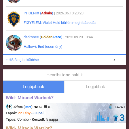
PHOENIX (
Admin
)
| 2026.06.10 20:23
FIGYELEM: Violet Hold börtön meghibásodás
darkonee (
Golden
Rare
)
| 2025.09.23 13:44
Hallow's End (esemény)
+ HS Blog beküldése
Hearthstone paklik
Legújabbak
Legjobbak
Wild- Miracel Warlock?
14240
Alfons (
Rare
)
57
0
Lapok:
22 Lény
-
8 Spell
3
Típus:
Combo -
Készült:
5 napja
Wild- Miracle Warrior?