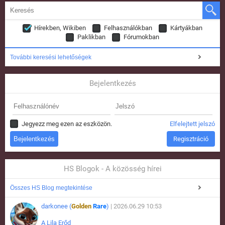
Hírekben, Wikiben
Felhasználókban
Kártyákban
Paklikban
Fórumokban
További keresési lehetőségek
Bejelentkezés
Jegyezz meg ezen az eszközön.
Elfelejtett jelszó
Regisztráció
HS Blogok - A közösség hírei
Összes HS Blog megtekintése
darkonee (
Golden
Rare
)
| 2026.06.29 10:53
A Lila Erőd