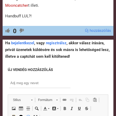
Mooncatcher
t illeti.
Handbuff LUL?!
0
Új hozzászólás
Ha
bejelentkezel
, vagy
regisztrálsz
, akkor válasz írására,
privát üzenetek küldésére és sok másra is lehetőséged lesz,
illetve a captchát sem kell kitöltened!
ÚJ VENDÉG HOZZÁSZÓLÁS
Stílus
Formátum