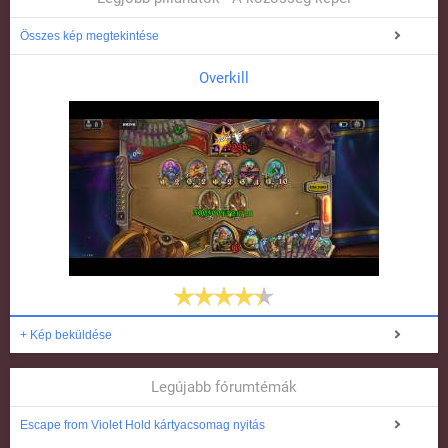
Összes kép megtekintése
Overkill
+ Kép beküldése
Legújabb fórumtémák
Escape from Violet Hold kártyacsomag nyitás