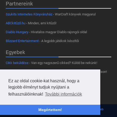
Partnereink
Szukits Internetes Könyváruház
- WarCraft könyvek magyarul
ABCkitűző.hu
- Minden, ami kitűző!
Diablo Hungary
- Hivatalos magyar Diablo rajongói oldal
Blizzard Entertainment
- A legjobb játékok készítői
Egyebek
Cikk beküldése
- Van egy nagyszerű cikked? Küldd be nekünk!
Támogass minket
- Tetszik az oldal? Segíts, hogy fennmaradhasson!
Kapcsolat, médiaajánlat
- Lépj velünk kapcsolatba!
Ez az oldal cookie-kat használ, hogy a
legjobb élményt tudjuk nyújtani a
Használd a tooltipünket
- A saját oldaladon is!
felhasználóinknak!
További információk
Adatvédelmi szabályzat
- A felhasználókért!
© 2013 - 2026 Hearthstone Hungary v31.3.0. - Borovi Bence | Powered by
JsWeb
Megértettem!