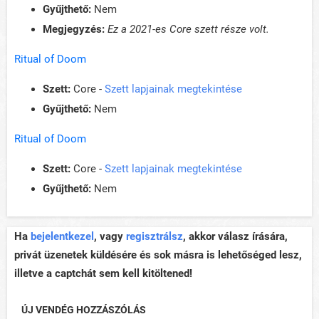
Gyűjthető:
Nem
Megjegyzés:
Ez a 2021-es Core szett része volt.
Ritual of Doom
Szett:
Core -
Szett lapjainak megtekintése
Gyűjthető:
Nem
Ritual of Doom
Szett:
Core -
Szett lapjainak megtekintése
Gyűjthető:
Nem
Ha
bejelentkezel
, vagy
regisztrálsz
, akkor válasz írására,
privát üzenetek küldésére és sok másra is lehetőséged lesz,
illetve a captchát sem kell kitöltened!
ÚJ VENDÉG HOZZÁSZÓLÁS