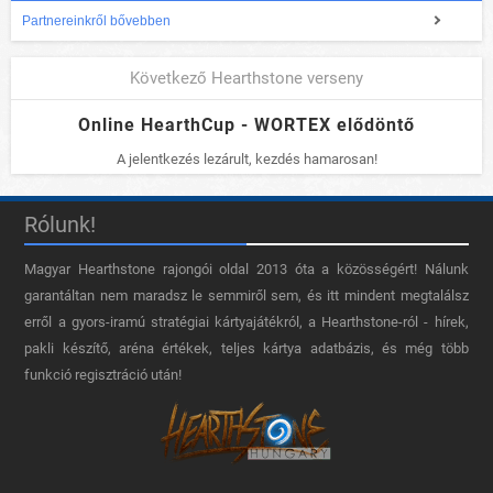
Partnereinkről bővebben
Következő Hearthstone verseny
Online HearthCup - WORTEX elődöntő
A jelentkezés lezárult, kezdés hamarosan!
Rólunk!
Magyar Hearthstone​ rajongói oldal 2013 óta a közösségért! Nálunk
garantáltan nem maradsz le semmiről sem, és itt mindent megtalálsz
erről a gyors-iramú stratégiai kártyajátékról, a Hearthstone-ról - hírek,
pakli készítő, aréna értékek, teljes kártya adatbázis, és még több
funkció regisztráció után!