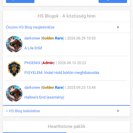
HS Blogok - A közösség hírei
Összes HS Blog megtekintése
darkonee (
Golden
Rare
)
| 2026.06.29 10:53
A Lila Erőd
PHOENIX (
Admin
)
| 2026.06.10 20:23
FIGYELEM: Violet Hold börtön meghibásodás
darkonee (
Golden
Rare
)
| 2025.09.23 13:44
Hallow's End (esemény)
+ HS Blog beküldése
Hearthstone paklik