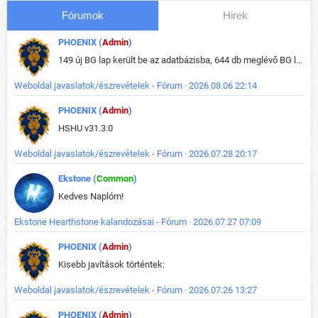
Fórumok
Hirek
PHOENIX (
Admin
)
149 új BG lap került be az adatbázisba, 644 db meglévő BG lap módosult, bekerültek az új képek a megváltozott lapokhoz is.
Weboldal javaslatok/észrevételek - Fórum · 2026.08.06 22:14
PHOENIX (
Admin
)
HSHU v31.3.0
Weboldal javaslatok/észrevételek - Fórum · 2026.07.28 20:17
Ekstone (
Common
)
Kedves Naplóm!
Ekstone Hearthstone kalandozásai - Fórum · 2026.07.27 07:09
PHOENIX (
Admin
)
Kisebb javítások történtek:
Weboldal javaslatok/észrevételek - Fórum · 2026.07.26 13:27
PHOENIX (
Admin
)