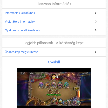
Hasznos információk
Információk kezdőknek
Violet Hold információk
Gyakran Ismételt Kérdések
Legjobb pillanatok - A közösség képei
Összes kép megtekintése
Overkill