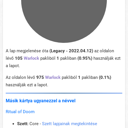
A lap megjelenése óta
(Legacy - 2022.04.12)
az oldalon
lévő
105
Warlock
pakliból
1
pakliban
(0.95%)
használják ezt
a lapot.
Az oldalon lévő
975
Warlock
pakliból
1
pakliban
(0.1%)
használják ezt a lapot.
Másik kártya ugyanezzel a névvel
Ritual of Doom
Szett:
Core -
Szett lapjainak megtekintése