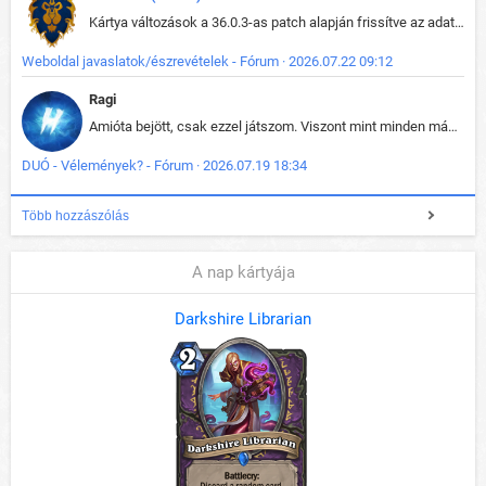
Kártya változások a 36.0.3-as patch alapján frissítve az adatbázisban (képek is cserélve).
Weboldal javaslatok/észrevételek - Fórum · 2026.07.22 09:12
Ragi
Amióta bejött, csak ezzel játszom. Viszont mint minden más - akár az alapjáték is, ez is baromira összetett lett. Néha már pár kör után is esélytelen az egész. Vagy irreállisan túltápol valaki, vagy lelép a partner, vagy csak hülye mint a segg. És amikor eljönne az én időm, na akkor jön el mindenki másé is. Engem jobban érdekelne, hogy ki milyen ratingen szokott játszani. Na ez lenne egy érdekes adat.
DUÓ - Vélemények? - Fórum · 2026.07.19 18:34
Több hozzászólás
A nap kártyája
Darkshire Librarian