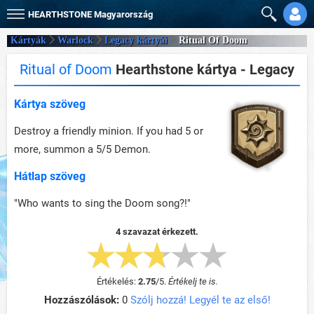
HEARTHSTONE
Magyarország
Kártyák
Warlock
Legacy kártyái
Ritual Of Doom
Ritual of Doom
Hearthstone kártya - Legacy
Kártya szöveg
Destroy a friendly minion. If you had 5 or
more, summon a 5/5 Demon.
Hátlap szöveg
"Who wants to sing the Doom song?!"
4 szavazat érkezett.
Értékelés:
2.75
/
5
.
Értékelj te is.
Hozzászólások:
0
Szólj hozzá! Legyél te az első!