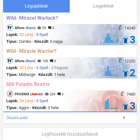
Legújabbak
Legjobbak
Wild- Miracel Warlock?
14240
Alfons (
Rare
)
59
0
Lapok:
22 Lény
-
8 Spell
3
Típus:
Combo -
Készült:
6 napja
Wild- Miracle Warrior?
12320
Alfons (
Rare
)
108
0
Lapok:
22 Lény
-
6 Spell
-
2 Fegyver
2
Típus:
Midrange -
Készült:
1 hete
Mill Paladin Beatrix
7480
PHOENIX (
Admin
)
224
0
Lapok:
24 Lény
-
6 Spell
3
Típus:
Aggro -
Készült:
3 hete
Összes pakli
Legfrissebb hozzászólások