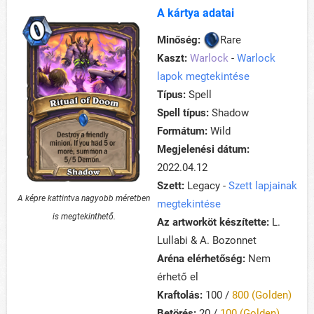
A kártya adatai
Minőség:
Rare
Kaszt:
Warlock
-
Warlock
lapok megtekintése
Típus:
Spell
Spell típus:
Shadow
Formátum:
Wild
Megjelenési dátum:
2022.04.12
Szett:
Legacy -
Szett lapjainak
A képre kattintva nagyobb méretben
megtekintése
is megtekinthető.
Az artworköt készítette:
L.
Lullabi & A. Bozonnet
Aréna elérhetőség:
Nem
érhető el
Kraftolás:
100 /
800 (Golden)
Betörés:
20 /
100 (Golden)