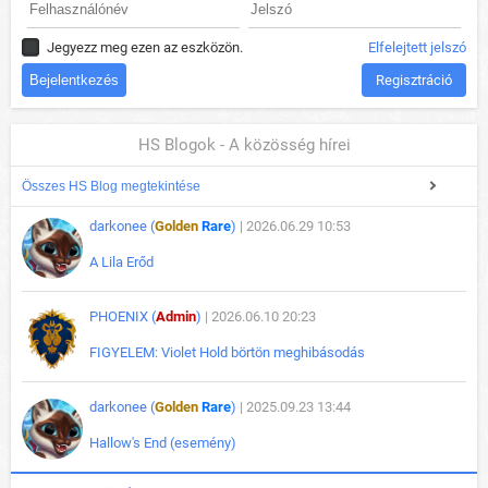
Jegyezz meg ezen az eszközön.
Elfelejtett jelszó
Regisztráció
HS Blogok - A közösség hírei
Összes HS Blog megtekintése
darkonee (
Golden
Rare
)
| 2026.06.29 10:53
A Lila Erőd
PHOENIX (
Admin
)
| 2026.06.10 20:23
FIGYELEM: Violet Hold börtön meghibásodás
darkonee (
Golden
Rare
)
| 2025.09.23 13:44
Hallow's End (esemény)