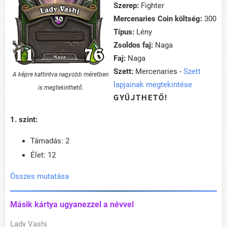
Szerep:
Fighter
Mercenaries Coin költség:
300
Típus:
Lény
Zsoldos faj:
Naga
Faj:
Naga
Szett:
Mercenaries -
Szett
A képre kattintva nagyobb méretben
lapjainak megtekintése
is megtekinthető.
GYŰJTHETŐ!
1. szint:
Támadás: 2
Élet: 12
Összes mutatása
Másik kártya ugyanezzel a névvel
Lady Vashj