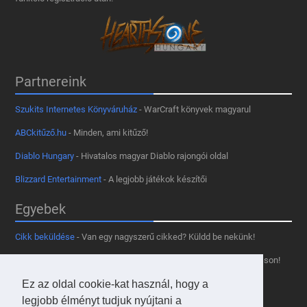
Partnereink
Szukits Internetes Könyváruház
- WarCraft könyvek magyarul
ABCkitűző.hu
- Minden, ami kitűző!
Diablo Hungary
- Hivatalos magyar Diablo rajongói oldal
Blizzard Entertainment
- A legjobb játékok készítői
Egyebek
Cikk beküldése
- Van egy nagyszerű cikked? Küldd be nekünk!
Támogass minket
- Tetszik az oldal? Segíts, hogy fennmaradhasson!
Ez az oldal cookie-kat használ, hogy a
Kapcsolat, médiaajánlat
- Lépj velünk kapcsolatba!
legjobb élményt tudjuk nyújtani a
Használd a tooltipünket
- A saját oldaladon is!