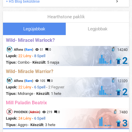
+ HS Blog beküldése
Hearthstone paklik
Legújabbak
Legjobbak
Wild- Miracel Warlock?
14240
Alfons (
Rare
)
51
0
Lapok:
22 Lény
-
8 Spell
2
Típus:
Combo -
Készült:
5 napja
Wild- Miracle Warrior?
12320
Alfons (
Rare
)
105
0
Lapok:
22 Lény
-
6 Spell
-
2 Fegyver
2
Típus:
Midrange -
Készült:
1 hete
Mill Paladin Beatrix
7480
PHOENIX (
Admin
)
219
0
Lapok:
24 Lény
-
6 Spell
3
Típus:
Aggro -
Készült:
3 hete