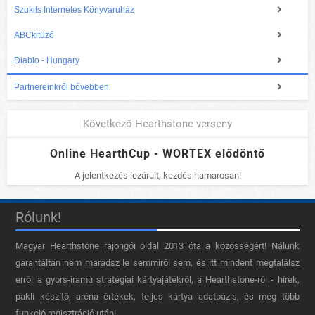
Szukits Internetes Könyváruház
ABCkitüző
Diablo - Hungary
Partnereinkről bővebben
Következő Hearthstone verseny
Online HearthCup - WORTEX elődöntő
A jelentkezés lezárult, kezdés hamarosan!
Rólunk!
Magyar Hearthstone​ rajongói oldal 2013 óta a közösségért! Nálunk
garantáltan nem maradsz le semmiről sem, és itt mindent megtalálsz
erről a gyors-iramú stratégiai kártyajátékról, a Hearthstone-ról - hírek,
pakli készítő, aréna értékek, teljes kártya adatbázis, és még több
funkció regisztráció után!