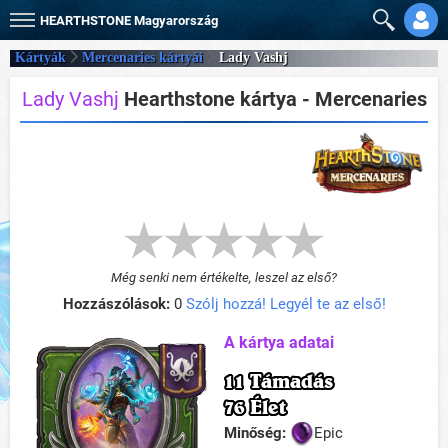
HEARTHSTONE
Magyarország
Kártyák
Mercenaries kártyái
Lady Vashj
Lady Vashj
Hearthstone kártya - Mercenaries
Még senki nem értékelte, leszel az első?
Hozzászólások:
0
Szólj hozzá! Legyél te az első!
A kártya adatai
11 Támadás
76 Élet
Minőség:
Epic