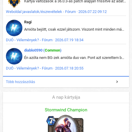
Kártya változások a 36.0.3-as patch alapján frissítve az adatbázisban (képek is cserélve).
Weboldal javaslatok/észrevételek - Fórum · 2026.07.22 09:12
Ragi
Amióta bejött, csak ezzel játszom. Viszont mint minden más - akár az alapjáték is, ez is baromira összetett lett. Néha már pár kör után is esélytelen az egész. Vagy irreállisan túltápol valaki, vagy lelép a partner, vagy csak hülye mint a segg. És amikor eljönne az én időm, na akkor jön el mindenki másé is. Engem jobban érdekelne, hogy ki milyen ratingen szokott játszani. Na ez lenne egy érdekes adat.
DUÓ - Vélemények? - Fórum · 2026.07.19 18:34
diablo0590 (
Common
)
Én azóta nem BG-zek amióta duo van. Pont azt szerettem benne, hogy rajtam múlik mi történik, nem pedig a társamon. Kérem vissza a régi BG-t :D
DUÓ - Vélemények? - Fórum · 2026.07.18 20:55
Több hozzászólás
A nap kártyája
Stormwind Champion