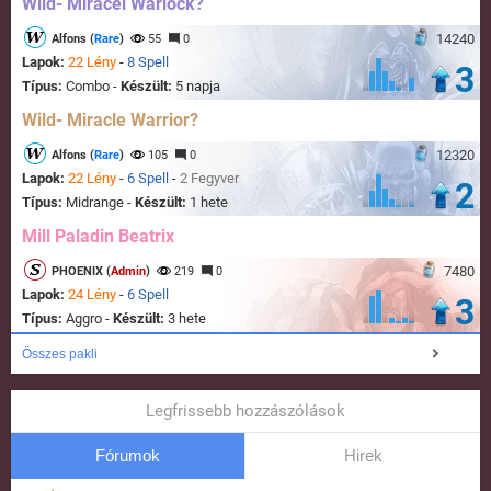
Wild- Miracel Warlock?
14240
Alfons (
Rare
)
55
0
Lapok:
22 Lény
-
8 Spell
3
Típus:
Combo -
Készült:
5 napja
Wild- Miracle Warrior?
12320
Alfons (
Rare
)
105
0
Lapok:
22 Lény
-
6 Spell
-
2 Fegyver
2
Típus:
Midrange -
Készült:
1 hete
Mill Paladin Beatrix
7480
PHOENIX (
Admin
)
219
0
Lapok:
24 Lény
-
6 Spell
3
Típus:
Aggro -
Készült:
3 hete
Összes pakli
Legfrissebb hozzászólások
Fórumok
Hirek