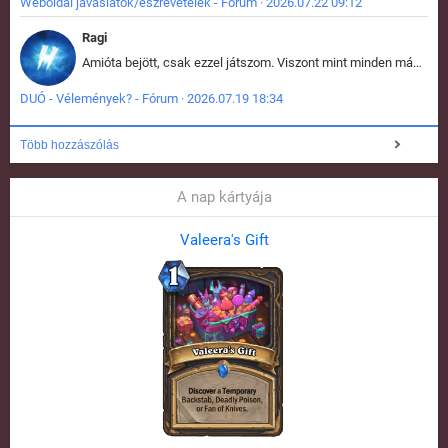
Weboldal javaslatok/észrevételek - Fórum · 2026.07.22 09:12
Ragi
Amióta bejött, csak ezzel játszom. Viszont mint minden más - akár az alapjáték is, ez is baromira összetett lett. Néha már pár kör után is esélytelen az egész. Vagy irreállisan túltápol valaki, vagy lelép a partner, vagy csak hülye mint a segg. És amikor eljönne az én időm, na akkor jön el mindenki másé is. Engem jobban érdekelne, hogy ki milyen ratingen szokott játszani. Na ez lenne egy érdekes adat.
DUÓ - Vélemények? - Fórum · 2026.07.19 18:34
Több hozzászólás
A nap kártyája
Valeera's Gift