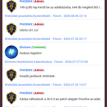
PHOENIX (
Admin
)
149 új BG lap került be az adatbázisba, 644 db meglévő BG lap módosult, bekerültek az új képek a megváltozott lapokhoz is.
Weboldal javaslatok/észrevételek - Fórum · 2026.08.06 22:14
PHOENIX (
Admin
)
HSHU v31.3.0
Weboldal javaslatok/észrevételek - Fórum · 2026.07.28 20:17
Ekstone (
Common
)
Kedves Naplóm!
Ekstone Hearthstone kalandozásai - Fórum · 2026.07.27 07:09
PHOENIX (
Admin
)
Kisebb javítások történtek:
Weboldal javaslatok/észrevételek - Fórum · 2026.07.26 13:27
PHOENIX (
Admin
)
Kártya változások a 36.0.3-as patch alapján frissítve az adatbázisban (képek is cserélve).