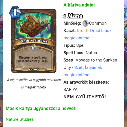
A kártya adatai
1 Mana
Minőség:
Common
Kaszt:
Druid
-
Druid lapok
megtekintése
Típus:
Spell
Spell típus:
Nature
Szett:
Voyage to the Sunken
City -
Szett lapjainak
megtekintése
A képre kattintva nagyobb méretben
Az artworköt készítette:
is megtekinthető.
SARIYA
NEM GYŰJTHETŐ!
Másik kártya ugyanezzel a névvel
Nature Studies