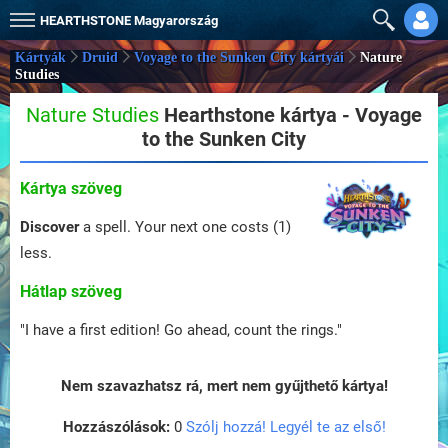
HEARTHSTONE
Magyarország
Kártyák
Druid
Voyage to the Sunken City kártyái
Nature
Studies
Nature Studies
Hearthstone kártya - Voyage
to the Sunken City
Kártya szöveg
Discover
a spell. Your next one costs (1)
less.
Hátlap szöveg
"I have a first edition! Go ahead, count the rings."
Nem szavazhatsz rá, mert nem gyűjthető kártya!
Hozzászólások:
0
Szólj hozzá! Legyél te az első!