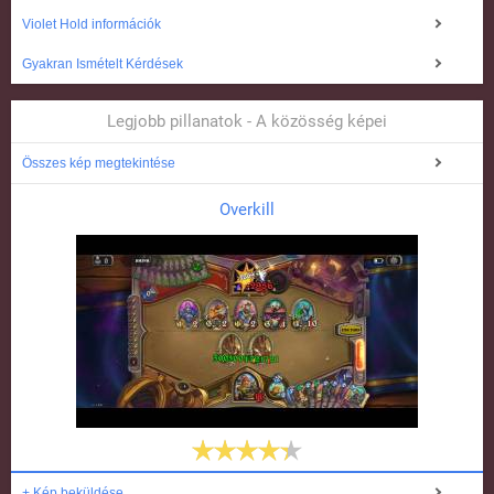
Violet Hold információk
Gyakran Ismételt Kérdések
Legjobb pillanatok - A közösség képei
Összes kép megtekintése
Overkill
+ Kép beküldése