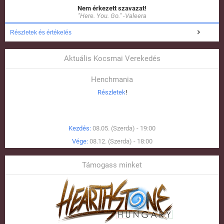
Nem érkezett szavazat!
"Here. You. Go." -Valeera
Részletek és értékelés
Aktuális Kocsmai Verekedés
Henchmania
Részletek
!
Kezdés:
08.05. (Szerda) - 19:00
Vége:
08.12. (Szerda) - 18:00
Támogass minket