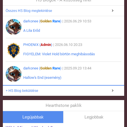
HS Blogok - A közösség hírei
Összes HS Blog megtekintése
darkonee (
Golden
Rare
)
| 2026.06.29 10:53
A Lila Erőd
PHOENIX (
Admin
)
| 2026.06.10 20:23
FIGYELEM: Violet Hold börtön meghibásodás
darkonee (
Golden
Rare
)
| 2025.09.23 13:44
Hallow's End (esemény)
+ HS Blog beküldése
Hearthstone paklik
Legújabbak
Legjobbak