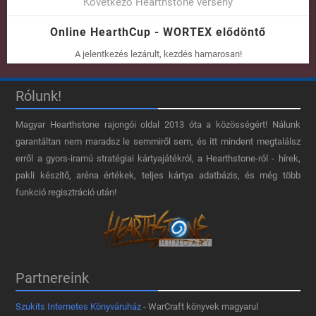
Következő Hearthstone verseny
Online HearthCup - WORTEX elődöntő
A jelentkezés lezárult, kezdés hamarosan!
Rólunk!
Magyar Hearthstone​ rajongói oldal 2013 óta a közösségért! Nálunk
garantáltan nem maradsz le semmiről sem, és itt mindent megtalálsz
erről a gyors-iramú stratégiai kártyajátékról, a Hearthstone-ról - hírek,
pakli készítő, aréna értékek, teljes kártya adatbázis, és még több
funkció regisztráció után!
Partnereink
Szukits Internetes Könyváruház
- WarCraft könyvek magyarul