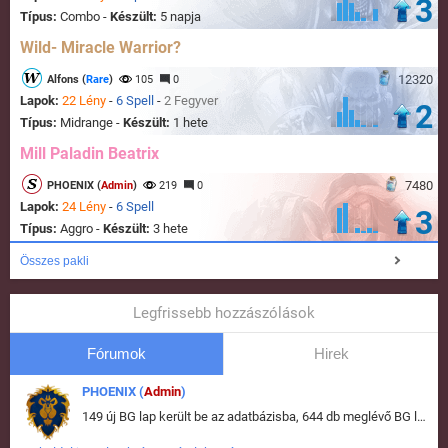
3
Típus:
Combo -
Készült:
5 napja
Wild- Miracle Warrior?
12320
Alfons (
Rare
)
105
0
Lapok:
22 Lény
-
6 Spell
-
2 Fegyver
2
Típus:
Midrange -
Készült:
1 hete
Mill Paladin Beatrix
7480
PHOENIX (
Admin
)
219
0
Lapok:
24 Lény
-
6 Spell
3
Típus:
Aggro -
Készült:
3 hete
Összes pakli
Legfrissebb hozzászólások
Fórumok
Hirek
PHOENIX (
Admin
)
149 új BG lap került be az adatbázisba, 644 db meglévő BG lap módosult, bekerültek az új képek a megváltozott lapokhoz is.