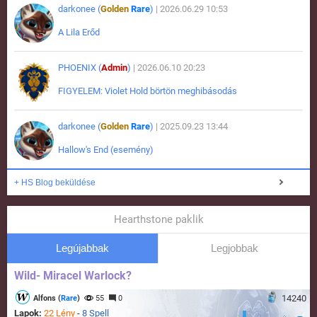
darkonee (
Golden
Rare
)
| 2026.06.29 10:53
A Lila Erőd
PHOENIX (
Admin
)
| 2026.06.10 20:23
FIGYELEM: Violet Hold börtön meghibásodás
darkonee (
Golden
Rare
)
| 2025.09.23 13:44
Hallow's End (esemény)
+ HS Blog beküldése
Hearthstone paklik
Legújabbak
Legjobbak
Wild- Miracel Warlock?
14240
Alfons (
Rare
)
55
0
Lapok:
22 Lény
-
8 Spell