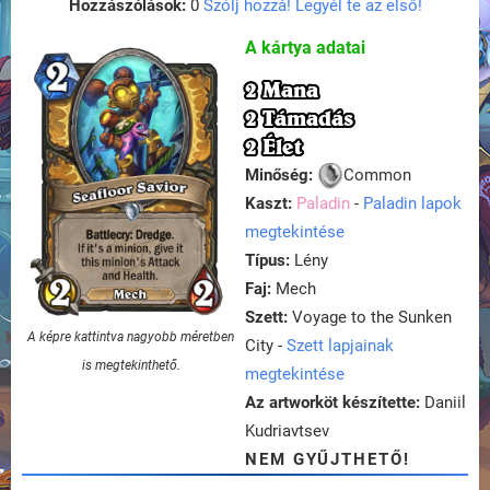
Hozzászólások:
0
Szólj hozzá! Legyél te az első!
A kártya adatai
2 Mana
2 Támadás
2 Élet
Minőség:
Common
Kaszt:
Paladin
-
Paladin lapok
megtekintése
Típus:
Lény
Faj:
Mech
Szett:
Voyage to the Sunken
A képre kattintva nagyobb méretben
City -
Szett lapjainak
is megtekinthető.
megtekintése
Az artworköt készítette:
Daniil
Kudriavtsev
NEM GYŰJTHETŐ!