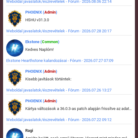
Weboldal javaslatok/észrevételek - Fórum · 2026.08.06 22:14
PHOENIX (
Admin
)
HSHU v31.3.0
Weboldal javaslatok/észrevételek - Fórum · 2026.07.28 20:17
Ekstone (
Common
)
Kedves Naplóm!
Ekstone Hearthstone kalandozásai - Fórum · 2026.07.27 07:09
PHOENIX (
Admin
)
Kisebb javítások történtek:
Weboldal javaslatok/észrevételek - Fórum · 2026.07.26 13:27
PHOENIX (
Admin
)
Kártya változások a 36.0.3-as patch alapján frissítve az adatbázisban (képek is cserélve).
Weboldal javaslatok/észrevételek - Fórum · 2026.07.22 09:12
Ragi