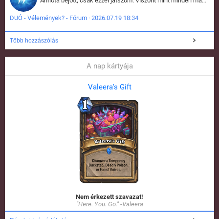
Amióta bejött, csak ezzel játszom. Viszont mint minden más - akár az alapjáték is, ez is baromira összetett lett. Néha már pár kör után is esélytelen az egész. Vagy irreállisan túltápol valaki, vagy lelép a partner, vagy csak hülye mint a segg. És amikor eljönne az én időm, na akkor jön el mindenki másé is. Engem jobban érdekelne, hogy ki milyen ratingen szokott játszani. Na ez lenne egy érdekes adat.
DUÓ - Vélemények? - Fórum · 2026.07.19 18:34
Több hozzászólás
A nap kártyája
Valeera's Gift
Nem érkezett szavazat!
"Here. You. Go." -Valeera