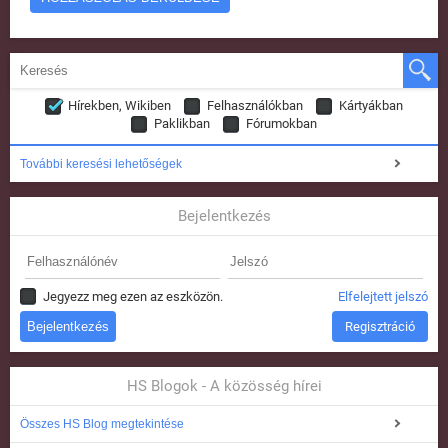
Hírekben, Wikiben
Felhasználókban
Kártyákban
Paklikban
Fórumokban
További keresési lehetőségek
Bejelentkezés
Jegyezz meg ezen az eszközön.
Elfelejtett jelszó
Regisztráció
HS Blogok - A közösség hírei
Összes HS Blog megtekintése