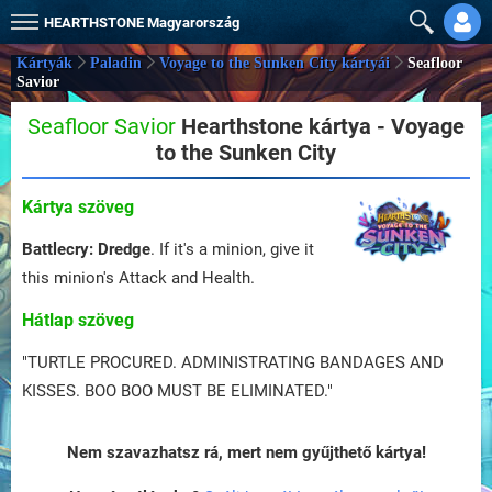
HEARTHSTONE
Magyarország
Kártyák
Paladin
Voyage to the Sunken City kártyái
Seafloor
Savior
Seafloor Savior
Hearthstone kártya - Voyage
to the Sunken City
Kártya szöveg
Battlecry:
Dredge
. If it's a minion, give it
this minion's Attack and Health.
Hátlap szöveg
"TURTLE PROCURED. ADMINISTRATING BANDAGES AND
KISSES. BOO BOO MUST BE ELIMINATED."
Nem szavazhatsz rá, mert nem gyűjthető kártya!