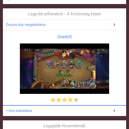
Legjobb pillanatok - A közösség képei
Összes kép megtekintése
Overkill
+ Kép beküldése
Legújabb fórumtémák