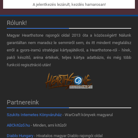
A jelentkezés lezárult, kezdés hamarosan!
Rólunk!
Magyar Hearthstone​ rajongói oldal 2013 óta a közösségért! Nálunk
garantáltan nem maradsz le semmiről sem, és itt mindent megtalálsz
erről a gyors-iramú stratégiai kártyajátékról, a Hearthstone-ról - hírek,
pakli készítő, aréna értékek, teljes kártya adatbázis, és még több
funkció regisztráció után!
Partnereink
Szukits Internetes Könyváruház
- WarCraft könyvek magyarul
ABCkitűző.hu
- Minden, ami kitűző!
Diablo Hungary
- Hivatalos magyar Diablo rajongói oldal