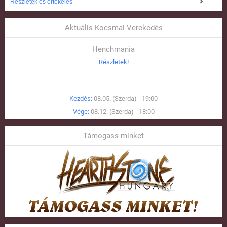
Részletek és értékelés
Aktuális Kocsmai Verekedés
Henchmania
Részletek
!
Kezdés:
08.05. (Szerda) - 19:00
Vége:
08.12. (Szerda) - 18:00
Támogass minket