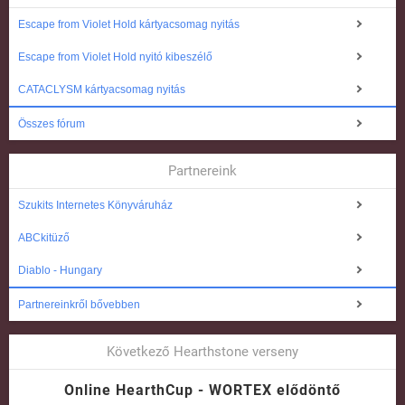
Escape from Violet Hold kártyacsomag nyitás
Escape from Violet Hold nyitó kibeszélő
CATACLYSM kártyacsomag nyitás
Összes fórum
Partnereink
Szukits Internetes Könyváruház
ABCkitüző
Diablo - Hungary
Partnereinkről bővebben
Következő Hearthstone verseny
Online HearthCup - WORTEX elődöntő