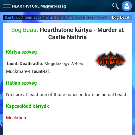
HEARTHSTONE
Magyarország
Kártyák
Semleges
Murder at Castle Nathria kártyái
Bog Beast
Bog Beast
Hearthstone kártya - Murder at
Castle Nathria
Kártya szöveg
Taunt.
Deathrattle:
Megidéz egy 2/4-es
Muckmare-t
Taunt
-tal.
Hátlap szöveg
I'm sure at least one of those bones is from an actual beast.
Kapcsolódó kártyák
Muckmare