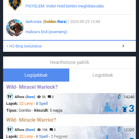
FIGYELEM: Violet Hold börtön meghibásodás
darkonee (
Golden
Rare
)
| 2025.09.23 13:44
Hallow's End (esemény)
+ HS Blog beküldése
Hearthstone paklik
Legújabbak
Legjobbak
Wild- Miracel Warlock?
14240
Alfons (
Rare
)
56
0
Lapok:
22 Lény
-
8 Spell
3
Típus:
Combo -
Készült:
5 napja
Wild- Miracle Warrior?
12320
Alfons (
Rare
)
106
0
Lapok:
22 Lény
-
6 Spell
-
2 Fegyver