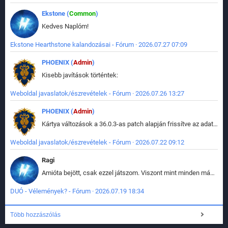
Ekstone (
Common
)
Kedves Naplóm!
Ekstone Hearthstone kalandozásai - Fórum · 2026.07.27 07:09
PHOENIX (
Admin
)
Kisebb javítások történtek:
Weboldal javaslatok/észrevételek - Fórum · 2026.07.26 13:27
PHOENIX (
Admin
)
Kártya változások a 36.0.3-as patch alapján frissítve az adatbázisban (képek is cserélve).
Weboldal javaslatok/észrevételek - Fórum · 2026.07.22 09:12
Ragi
Amióta bejött, csak ezzel játszom. Viszont mint minden más - akár az alapjáték is, ez is baromira összetett lett. Néha már pár kör után is esélytelen az egész. Vagy irreállisan túltápol valaki, vagy lelép a partner, vagy csak hülye mint a segg. És amikor eljönne az én időm, na akkor jön el mindenki másé is. Engem jobban érdekelne, hogy ki milyen ratingen szokott játszani. Na ez lenne egy érdekes adat.
DUÓ - Vélemények? - Fórum · 2026.07.19 18:34
Több hozzászólás