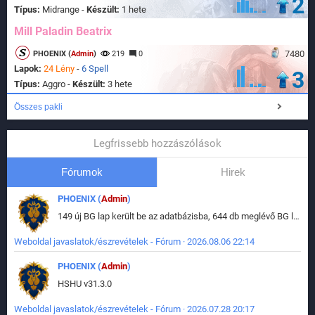
2
Típus:
Midrange -
Készült:
1 hete
Mill Paladin Beatrix
7480
PHOENIX (
Admin
)
219
0
Lapok:
24 Lény
-
6 Spell
3
Típus:
Aggro -
Készült:
3 hete
Összes pakli
Legfrissebb hozzászólások
Fórumok
Hirek
PHOENIX (
Admin
)
149 új BG lap került be az adatbázisba, 644 db meglévő BG lap módosult, bekerültek az új képek a megváltozott lapokhoz is.
Weboldal javaslatok/észrevételek - Fórum · 2026.08.06 22:14
PHOENIX (
Admin
)
HSHU v31.3.0
Weboldal javaslatok/észrevételek - Fórum · 2026.07.28 20:17