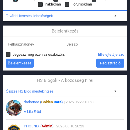
Paklikban
Fórumokban
További keresési lehetőségek
Bejelentkezés
Jegyezz meg ezen az eszközön.
Elfelejtett jelszó
Regisztráció
HS Blogok - A közösség hírei
Összes HS Blog megtekintése
darkonee (
Golden
Rare
)
| 2026.06.29 10:53
A Lila Erőd
PHOENIX (
Admin
)
| 2026.06.10 20:23