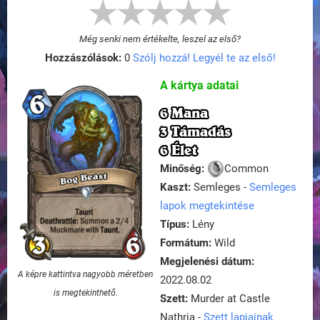
Még senki nem értékelte, leszel az első?
Hozzászólások:
0
Szólj hozzá! Legyél te az első!
A kártya adatai
6 Mana
3 Támadás
6 Élet
Minőség:
Common
Kaszt:
Semleges -
Semleges
lapok megtekintése
Típus:
Lény
Formátum:
Wild
Megjelenési dátum:
A képre kattintva nagyobb méretben
2022.08.02
is megtekinthető.
Szett:
Murder at Castle
Nathria -
Szett lapjainak