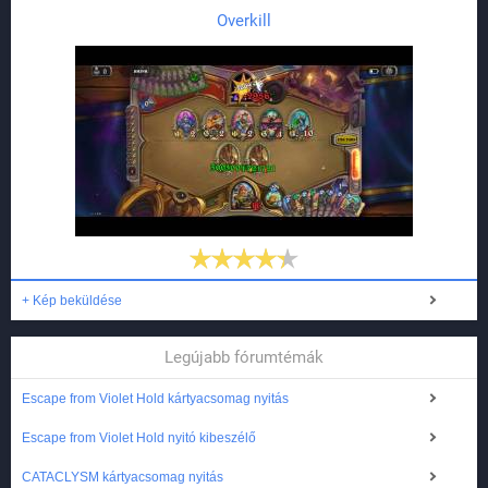
Overkill
+ Kép beküldése
Legújabb fórumtémák
Escape from Violet Hold kártyacsomag nyitás
Escape from Violet Hold nyitó kibeszélő
CATACLYSM kártyacsomag nyitás