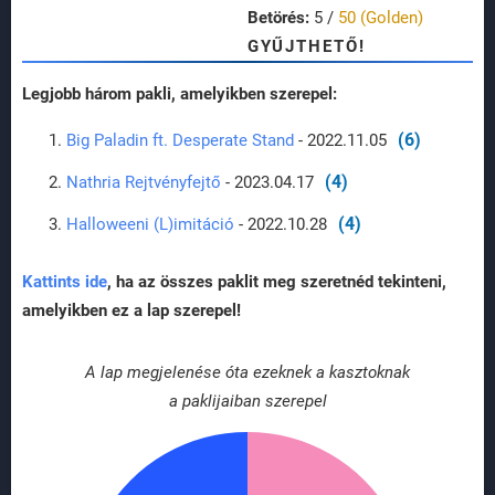
Betörés:
5 /
50 (Golden)
GYŰJTHETŐ!
Legjobb három pakli, amelyikben szerepel:
(6)
Big Paladin ft. Desperate Stand
- 2022.11.05
(4)
Nathria Rejtvényfejtő
- 2023.04.17
(4)
Halloweeni (L)imitáció
- 2022.10.28
Kattints ide
, ha az összes paklit meg szeretnéd tekinteni,
amelyikben ez a lap szerepel!
A lap megjelenése óta ezeknek a kasztoknak
a paklijaiban szerepel