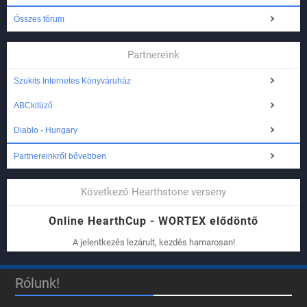
Összes fórum
Partnereink
Szukits Internetes Könyváruház
ABCkitüző
Diablo - Hungary
Partnereinkről bővebben
Következő Hearthstone verseny
Online HearthCup - WORTEX elődöntő
A jelentkezés lezárult, kezdés hamarosan!
Rólunk!