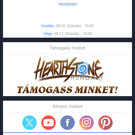
Részletek
!
Kezdés:
08.05. (Szerda) - 19:00
Vége:
08.12. (Szerda) - 18:00
Támogass minket
Kövess minket