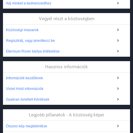
Adj minket a kedvenceidhez
Vegyél részt a közösségben
Közösségi imasarok
Regisztrálj, vagy jelentkezz be
Eternium Rover kártya értékelése
Hasznos információk
Információk kezdőknek
Violet Hold információk
Gyakran Ismételt Kérdések
Legjobb pillanatok - A közösség képei
Összes kép megtekintése