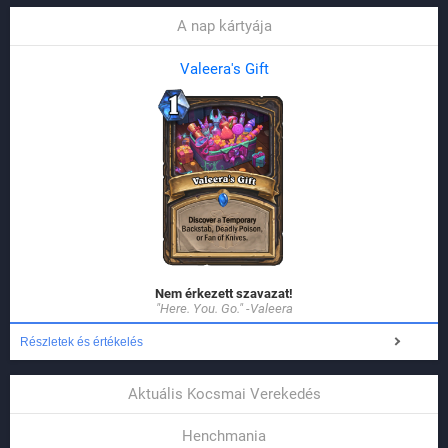
A nap kártyája
Valeera's Gift
Nem érkezett szavazat!
"Here. You. Go." -Valeera
Részletek és értékelés
Aktuális Kocsmai Verekedés
Henchmania