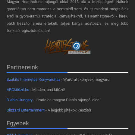
Magyar Hearthstone​ rajongói oldal 2013 óta a közösségért! Nálunk
garantáltan nem maradsz le semmiről sem, és itt mindent megtalálsz
erről a gyors-iramú stratégiai kártyajátékról, a Hearthstone-ról - hírek,
pakli készítő, aréna értékek, teljes kártya adatbázis, és még több
funkció regisztráció után!
Partnereink
Szukits Internetes Könyváruház
- WarCraft könyvek magyarul
ABCkitűző.hu
- Minden, ami kitűző!
Diablo Hungary
- Hivatalos magyar Diablo rajongói oldal
Blizzard Entertainment
- A legjobb játékok készítői
Egyebek