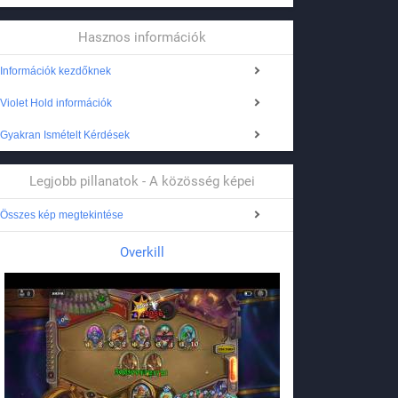
Hasznos információk
Információk kezdőknek
Violet Hold információk
Gyakran Ismételt Kérdések
Legjobb pillanatok - A közösség képei
Összes kép megtekintése
Overkill