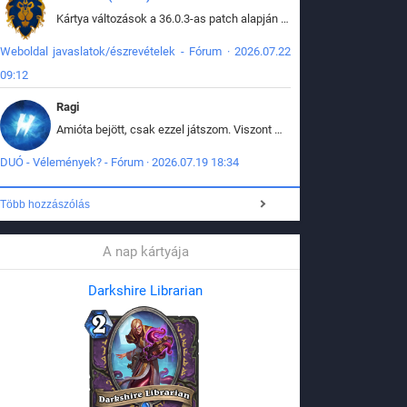
Kártya változások a 36.0.3-as patch alapján frissítve az adatbázisban (képek is cserélve).
Weboldal javaslatok/észrevételek - Fórum · 2026.07.22
09:12
Ragi
Amióta bejött, csak ezzel játszom. Viszont mint minden más - akár az alapjáték is, ez is baromira összetett lett. Néha már pár kör után is esélytelen az egész. Vagy irreállisan túltápol valaki, vagy lelép a partner, vagy csak hülye mint a segg. És amikor eljönne az én időm, na akkor jön el mindenki másé is. Engem jobban érdekelne, hogy ki milyen ratingen szokott játszani. Na ez lenne egy érdekes adat.
DUÓ - Vélemények? - Fórum · 2026.07.19 18:34
Több hozzászólás
A nap kártyája
Darkshire Librarian