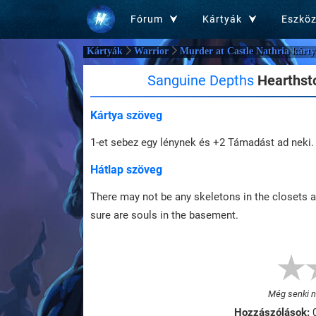
Fórum
Kártyák
Eszkö
Kártyák
Warrior
Murder at Castle Nathria kárty
Sanguine Depths
Hearthsto
Kártya szöveg
1-et sebez egy lénynek és +2 Támadást ad neki.
Hátlap szöveg
There may not be any skeletons in the closets at
sure are souls in the basement.
Még senki ne
Hozzászólások: