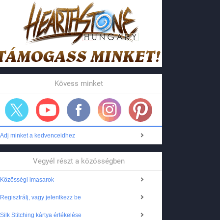
Kövess minket
Adj minket a kedvenceidhez
Vegyél részt a közösségben
Közösségi imasarok
Regisztrálj, vagy jelentkezz be
Silk Stitching kártya értékelése