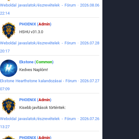
Weboldal javaslatok/észrevételek - Fórum · 2026.08.06
22:14
PHOENIX (
Admin
)
HSHU v31.3.0
Weboldal javaslatok/észrevételek - Fórum · 2026.07.28
20:17
Ekstone (
Common
)
Kedves Naplóm!
Ekstone Hearthstone kalandozásai - Fórum · 2026.07.27
07:09
PHOENIX (
Admin
)
Kisebb javítások történtek:
Weboldal javaslatok/észrevételek - Fórum · 2026.07.26
13:27
PHOENIX (
Admin
)