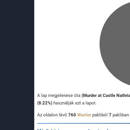
A lap megjelenése óta
(Murder at Castle Nathri
(8.22%)
használják ezt a lapot.
Az oldalon lévő
760
Warrior
pakliból
7
pakliban