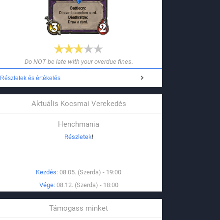
Do NOT be late with your overdue fines.
Részletek és értékelés
Aktuális Kocsmai Verekedés
Henchmania
Részletek
!
Kezdés:
08.05. (Szerda) - 19:00
Vége:
08.12. (Szerda) - 18:00
Támogass minket