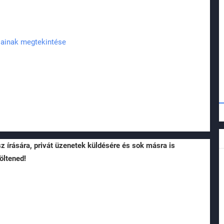
pjainak megtekintése
sz írására, privát üzenetek küldésére és sok másra is
öltened!