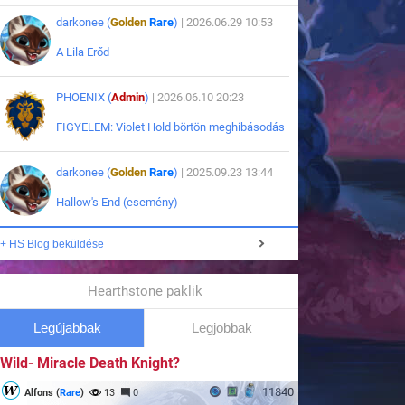
darkonee (
Golden
Rare
)
| 2026.06.29 10:53
A Lila Erőd
PHOENIX (
Admin
)
| 2026.06.10 20:23
FIGYELEM: Violet Hold börtön meghibásodás
darkonee (
Golden
Rare
)
| 2025.09.23 13:44
Hallow's End (esemény)
+ HS Blog beküldése
Hearthstone paklik
Legújabbak
Legjobbak
Wild- Miracle Death Knight?
11840
Alfons (
Rare
)
13
0