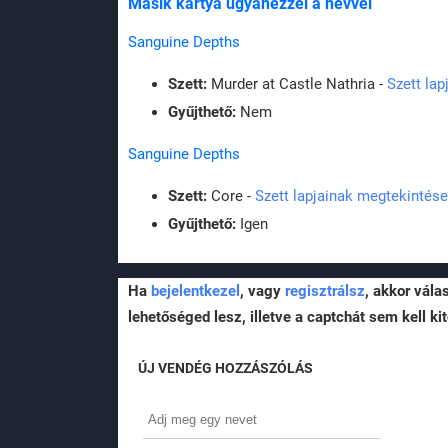
Másik kártya ugyanezzel a névvel
Sanguine Depths
Szett:
Murder at Castle Nathria -
Szett la
Gyűjthető:
Nem
Sanguine Depths
Szett:
Core -
Szett lapjainak megtekintése
Gyűjthető:
Igen
Ha
bejelentkezel
, vagy
regisztrálsz
, akkor vála
lehetőséged lesz, illetve a captchát sem kell kit
ÚJ VENDÉG HOZZÁSZÓLÁS