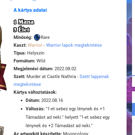
A kártya adatai
1 Mana
3 Élet
Minőség:
Rare
Kaszt:
Warrior
-
Warrior lapok megtekintése
Típus:
Helyszín
Formátum:
Wild
Megjelenési dátum:
2022.08.02
Szett:
Murder at Castle Nathria -
Szett lapjainak
megtekintése
Kártya változtatások:
Dátum:
2022.08.16
Változás:
"1-et sebez egy lénynek és +1
Támadást ad neki." helyett "1-et sebez egy
lénynek és +2 Támadást ad neki."
Az artworköt készítette:
Mooncolony