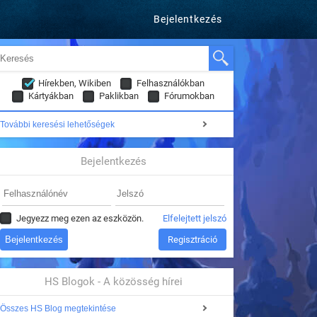
Bejelentkezés
Hírekben, Wikiben
Felhasználókban
Kártyákban
Paklikban
Fórumokban
További keresési lehetőségek
Bejelentkezés
Jegyezz meg ezen az eszközön.
Elfelejtett jelszó
Regisztráció
HS Blogok - A közösség hírei
Összes HS Blog megtekintése