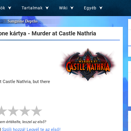
zök
Tartalmak
Wiki
Egyéb
ái
Sanguine Depths
ne kártya - Murder at Castle Nathria
 Castle Nathria, but there
m értékelte, leszel az első?
0
Szólj hozzá! Legyél te az első!