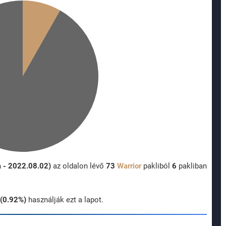
a - 2022.08.02)
az oldalon lévő
73
Warrior
pakliból
6
pakliban
(0.92%)
használják ezt a lapot.