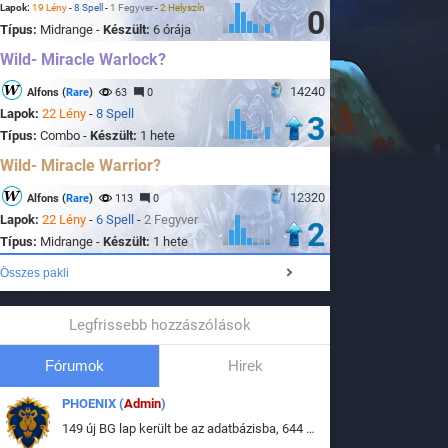
Lapok:
19 Lény
-
8 Spell
-
1 Fegyver
-
2 Helyszín
0
Típus:
Midrange -
Készült:
6 órája
Wild- Miracle Warlock?
14240
Alfons (
Rare
)
63
0
Lapok:
22 Lény
-
8 Spell
3
Típus:
Combo -
Készült:
1 hete
Wild- Miracle Warrior?
12320
Alfons (
Rare
)
113
0
Lapok:
22 Lény
-
6 Spell
-
2 Fegyver
2
Típus:
Midrange -
Készült:
1 hete
Összes pakli
Legfrissebb hozzászólások
Fórumok
Hirek
PHOENIX (
Admin
)
149 új BG lap került be az adatbázisba, 644 db meglévő BG lap módosult, bekerültek az új képek a megváltozott lapokhoz is.