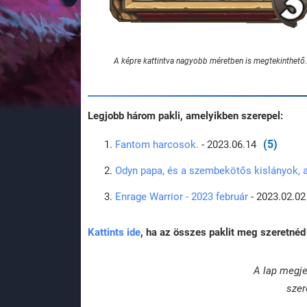
A képre kattintva nagyobb méretben is megtekinthető.
Legjobb három pakli, amelyikben szerepel:
(5)
Fantom harcosok.
- 2023.06.14
Odyn papa, és a szembekötős kislányok, a
Enrage Warrior - 2023 február
- 2023.02.02
Kattints ide
, ha az összes paklit meg szeretnéd 
A lap megje
szer