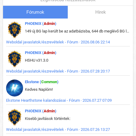
Fórumok
Hirek
PHOENIX (
Admin
)
149 új BG lap került be az adatbázisba, 644 db meglévő BG lap módosult, bekerültek az új képek a megváltozott lapokhoz is.
Weboldal javaslatok/észrevételek - Fórum · 2026.08.06 22:14
PHOENIX (
Admin
)
HSHU v31.3.0
Weboldal javaslatok/észrevételek - Fórum · 2026.07.28 20:17
Ekstone (
Common
)
Kedves Naplóm!
Ekstone Hearthstone kalandozásai - Fórum · 2026.07.27 07:09
PHOENIX (
Admin
)
Kisebb javítások történtek:
Weboldal javaslatok/észrevételek - Fórum · 2026.07.26 13:27