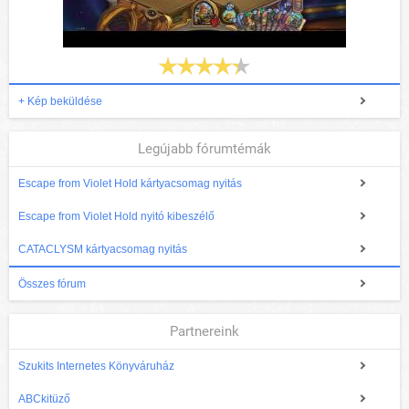
+ Kép beküldése
Legújabb fórumtémák
Escape from Violet Hold kártyacsomag nyitás
Escape from Violet Hold nyitó kibeszélő
CATACLYSM kártyacsomag nyitás
Összes fórum
Partnereink
Szukits Internetes Könyváruház
ABCkitüző