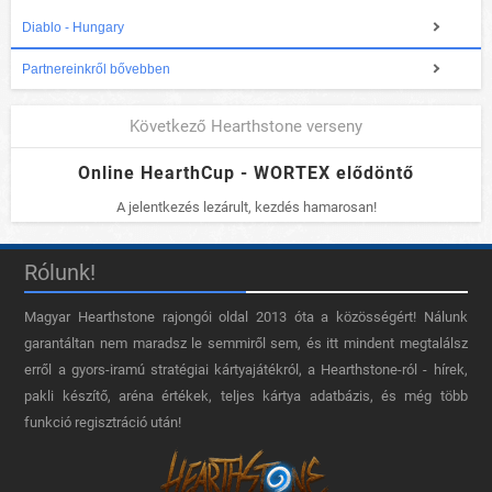
Diablo - Hungary
Partnereinkről bővebben
Következő Hearthstone verseny
Online HearthCup - WORTEX elődöntő
A jelentkezés lezárult, kezdés hamarosan!
Rólunk!
Magyar Hearthstone​ rajongói oldal 2013 óta a közösségért! Nálunk
garantáltan nem maradsz le semmiről sem, és itt mindent megtalálsz
erről a gyors-iramú stratégiai kártyajátékról, a Hearthstone-ról - hírek,
pakli készítő, aréna értékek, teljes kártya adatbázis, és még több
funkció regisztráció után!