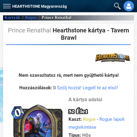
HEARTHSTONE
Magyarország
Kártyák
Rogue
Prince Renathal
Prince Renathal
Hearthstone kártya - Tavern
Brawl
Nem szavazhatsz rá, mert nem gyűjthető kártya!
Hozzászólások:
0
Szólj hozzá! Legyél te az első!
A kártya adatai
30 Élet
Kaszt:
Rogue
-
Rogue lapok
megtekintése
Típus:
Hős