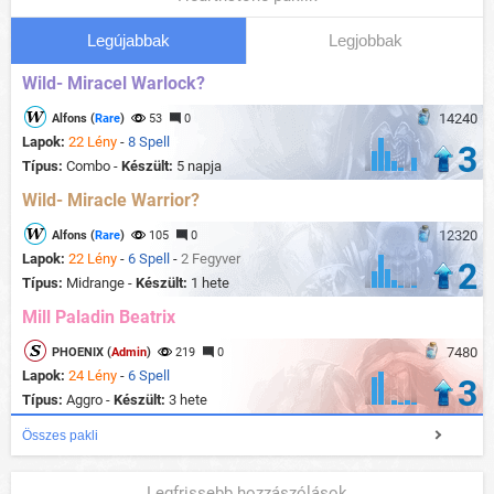
Legújabbak
Legjobbak
Wild- Miracel Warlock?
14240
Alfons (
Rare
)
53
0
Lapok:
22 Lény
-
8 Spell
3
Típus:
Combo -
Készült:
5 napja
Wild- Miracle Warrior?
12320
Alfons (
Rare
)
105
0
Lapok:
22 Lény
-
6 Spell
-
2 Fegyver
2
Típus:
Midrange -
Készült:
1 hete
Mill Paladin Beatrix
7480
PHOENIX (
Admin
)
219
0
Lapok:
24 Lény
-
6 Spell
3
Típus:
Aggro -
Készült:
3 hete
Összes pakli
Legfrissebb hozzászólások