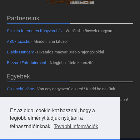
Partnereink
Szukits Internetes Könyváruház
- WarCraft könyvek magyarul
ABCkitűző.hu
- Minden, ami kitűző!
Diablo Hungary
- Hivatalos magyar Diablo rajongói oldal
Blizzard Entertainment
- A legjobb játékok készítői
Egyebek
Cikk beküldése
- Van egy nagyszerű cikked? Küldd be nekünk!
Támogass minket
- Tetszik az oldal? Segíts, hogy fennmaradhasson!
Ez az oldal cookie-kat használ, hogy a
Kapcsolat, médiaajánlat
- Lépj velünk kapcsolatba!
legjobb élményt tudjuk nyújtani a
Használd a tooltipünket
- A saját oldaladon is!
felhasználóinknak!
További információk
Adatvédelmi szabályzat
- A felhasználókért!