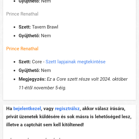
Gyűjthető:
Nem
Prince Renathal
Szett:
Tavern Brawl
Gyűjthető:
Nem
Prince Renathal
Szett:
Core -
Szett lapjainak megtekintése
Gyűjthető:
Nem
Megjegyzés:
Ez a Core szett része volt 2024. október
11-étől november 5-éig.
Ha
bejelentkezel
, vagy
regisztrálsz
, akkor válasz írására,
privát üzenetek küldésére és sok másra is lehetőséged lesz,
illetve a captchát sem kell kitöltened!