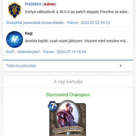
PHOENIX (
Admin
)
Kártya változások a 36.0.3-as patch alapján frissítve az adatbázisban (képek is cserélve).
Weboldal javaslatok/észrevételek - Fórum · 2026.07.22 09:12
Ragi
Amióta bejött, csak ezzel játszom. Viszont mint minden más - akár az alapjáték is, ez is baromira összetett lett. Néha már pár kör után is esélytelen az egész. Vagy irreállisan túltápol valaki, vagy lelép a partner, vagy csak hülye mint a segg. És amikor eljönne az én időm, na akkor jön el mindenki másé is. Engem jobban érdekelne, hogy ki milyen ratingen szokott játszani. Na ez lenne egy érdekes adat.
DUÓ - Vélemények? - Fórum · 2026.07.19 18:34
Több hozzászólás
A nap kártyája
Stormwind Champion