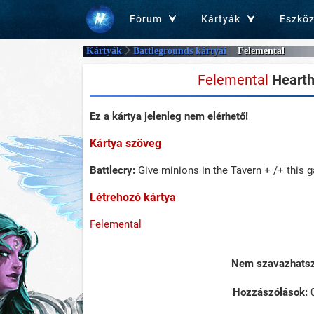
Fórum
Kártyák
Eszkö
Kártyák
Battlegrounds kártyái
Felemental
Felemental
Hearth
Ez a kártya jelenleg nem elérhető!
Kártya szöveg
Battlecry:
Give minions in the Tavern + /+ this 
Létrehozó kártya
Felemental
Nem szavazhatsz 
Hozzászólások: