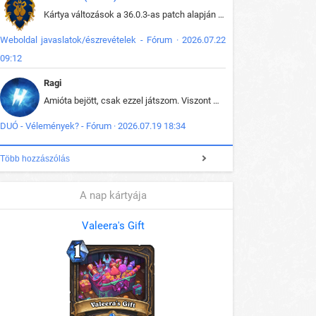
Kártya változások a 36.0.3-as patch alapján frissítve az adatbázisban (képek is cserélve).
Weboldal javaslatok/észrevételek - Fórum · 2026.07.22
09:12
Ragi
Amióta bejött, csak ezzel játszom. Viszont mint minden más - akár az alapjáték is, ez is baromira összetett lett. Néha már pár kör után is esélytelen az egész. Vagy irreállisan túltápol valaki, vagy lelép a partner, vagy csak hülye mint a segg. És amikor eljönne az én időm, na akkor jön el mindenki másé is. Engem jobban érdekelne, hogy ki milyen ratingen szokott játszani. Na ez lenne egy érdekes adat.
DUÓ - Vélemények? - Fórum · 2026.07.19 18:34
Több hozzászólás
A nap kártyája
Valeera's Gift