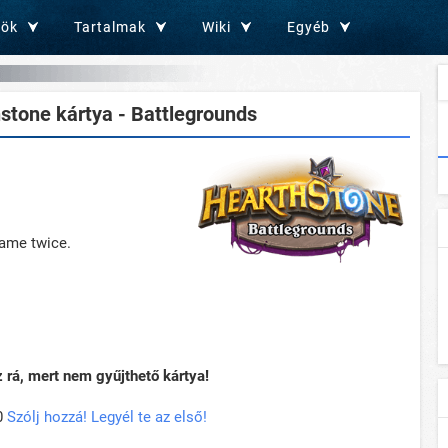
zök
Tartalmak
Wiki
Egyéb
stone kártya - Battlegrounds
game twice.
rá, mert nem gyűjthető kártya!
0
Szólj hozzá! Legyél te az első!