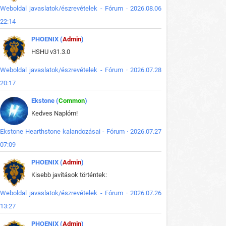
Weboldal javaslatok/észrevételek - Fórum · 2026.08.06
22:14
PHOENIX (
Admin
)
HSHU v31.3.0
Weboldal javaslatok/észrevételek - Fórum · 2026.07.28
20:17
Ekstone (
Common
)
Kedves Naplóm!
Ekstone Hearthstone kalandozásai - Fórum · 2026.07.27
07:09
PHOENIX (
Admin
)
Kisebb javítások történtek:
Weboldal javaslatok/észrevételek - Fórum · 2026.07.26
13:27
PHOENIX (
Admin
)