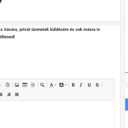
sz írására, privát üzenetek küldésére és sok másra is
öltened!