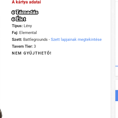
A kártya adatai
6 Támadás
6 Élet
Típus:
Lény
Faj:
Elemental
Szett:
Battlegrounds -
Szett lapjainak megtekintése
Tavern Tier:
3
NEM GYŰJTHETŐ!