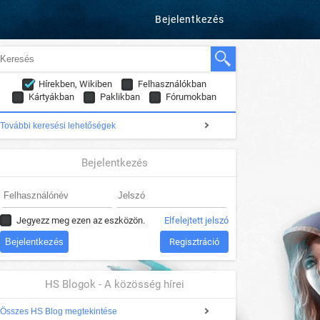
Bejelentkezés
Hírekben, Wikiben
Felhasználókban
Kártyákban
Paklikban
Fórumokban
További keresési lehetőségek
Bejelentkezés
Jegyezz meg ezen az eszközön.
Elfelejtett jelszó
Regisztráció
HS Blogok - A közösség hírei
Összes HS Blog megtekintése