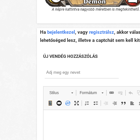
A képre kattintva nagyobb méretben is megtekinthető.
Ha
bejelentkezel
, vagy
regisztrálsz
, akkor vála
lehetőséged lesz, illetve a captchát sem kell kit
ÚJ VENDÉG HOZZÁSZÓLÁS
Stílus
Formátum