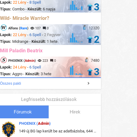
Lapok:
22 Lény
-
8 Spell
3
Típus:
Combo -
Készült:
6 napja
Wild- Miracle Warrior?
12320
Alfons (
Rare
)
107
0
Lapok:
22 Lény
-
6 Spell
-
2 Fegyver
2
Típus:
Midrange -
Készült:
1 hete
Mill Paladin Beatrix
7480
PHOENIX (
Admin
)
223
0
Lapok:
24 Lény
-
6 Spell
3
Típus:
Aggro -
Készült:
3 hete
Összes pakli
Legfrissebb hozzászólások
Fórumok
Hirek
PHOENIX (
Admin
)
149 új BG lap került be az adatbázisba, 644 db meglévő BG lap módosult, bekerültek az új képek a megváltozott lapokhoz is.