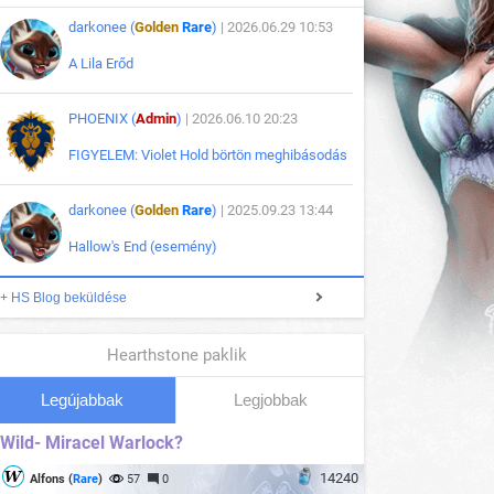
darkonee (
Golden
Rare
)
| 2026.06.29 10:53
A Lila Erőd
PHOENIX (
Admin
)
| 2026.06.10 20:23
FIGYELEM: Violet Hold börtön meghibásodás
darkonee (
Golden
Rare
)
| 2025.09.23 13:44
Hallow's End (esemény)
+ HS Blog beküldése
Hearthstone paklik
Legújabbak
Legjobbak
Wild- Miracel Warlock?
14240
Alfons (
Rare
)
57
0