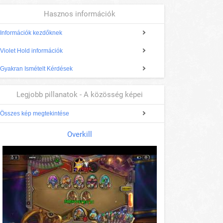
Hasznos információk
Információk kezdőknek
Violet Hold információk
Gyakran Ismételt Kérdések
Legjobb pillanatok - A közösség képei
Összes kép megtekintése
Overkill