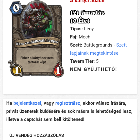
A kártya adatai
12 Támadás
10 Élet
Típus:
Lény
Faj:
Mech
Szett:
Battlegrounds -
Szett
lapjainak megtekintése
Tavern Tier:
5
NEM GYŰJTHETŐ!
Ha
bejelentkezel
, vagy
regisztrálsz
, akkor válasz írására,
privát üzenetek küldésére és sok másra is lehetőséged lesz,
illetve a captchát sem kell kitöltened!
ÚJ VENDÉG HOZZÁSZÓLÁS