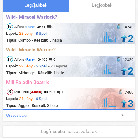
Legújabbak
Legjobbak
Wild- Miracel Warlock?
14240
Alfons (
Rare
)
51
0
Lapok:
22 Lény
-
8 Spell
2
Típus:
Combo -
Készült:
5 napja
Wild- Miracle Warrior?
12320
Alfons (
Rare
)
105
0
Lapok:
22 Lény
-
6 Spell
-
2 Fegyver
2
Típus:
Midrange -
Készült:
1 hete
Mill Paladin Beatrix
7480
PHOENIX (
Admin
)
219
0
Lapok:
24 Lény
-
6 Spell
3
Típus:
Aggro -
Készült:
3 hete
Összes pakli
Legfrissebb hozzászólások