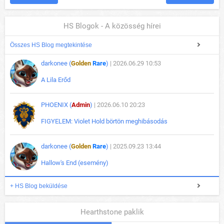
HS Blogok - A közösség hírei
Összes HS Blog megtekintése
darkonee (
Golden
Rare
)
| 2026.06.29 10:53
A Lila Erőd
PHOENIX (
Admin
)
| 2026.06.10 20:23
FIGYELEM: Violet Hold börtön meghibásodás
darkonee (
Golden
Rare
)
| 2025.09.23 13:44
Hallow's End (esemény)
+ HS Blog beküldése
Hearthstone paklik