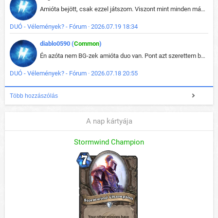
Amióta bejött, csak ezzel játszom. Viszont mint minden más - akár az alapjáték is, ez is baromira összetett lett. Néha már pár kör után is esélytelen az egész. Vagy irreállisan túltápol valaki, vagy lelép a partner, vagy csak hülye mint a segg. És amikor eljönne az én időm, na akkor jön el mindenki másé is. Engem jobban érdekelne, hogy ki milyen ratingen szokott játszani. Na ez lenne egy érdekes adat.
DUÓ - Vélemények? - Fórum · 2026.07.19 18:34
diablo0590 (
Common
)
Én azóta nem BG-zek amióta duo van. Pont azt szerettem benne, hogy rajtam múlik mi történik, nem pedig a társamon. Kérem vissza a régi BG-t :D
DUÓ - Vélemények? - Fórum · 2026.07.18 20:55
Több hozzászólás
A nap kártyája
Stormwind Champion