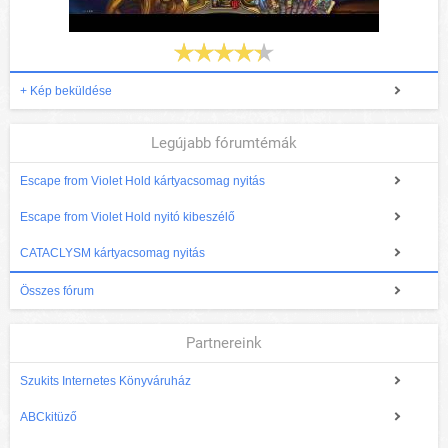
+ Kép beküldése
Legújabb fórumtémák
Escape from Violet Hold kártyacsomag nyitás
Escape from Violet Hold nyitó kibeszélő
CATACLYSM kártyacsomag nyitás
Összes fórum
Partnereink
Szukits Internetes Könyváruház
ABCkitüző