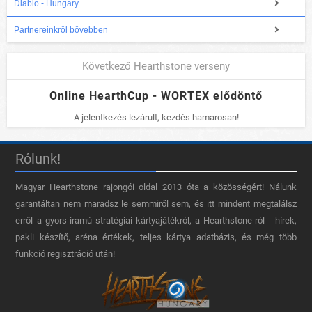
Diablo - Hungary
Partnereinkről bővebben
Következő Hearthstone verseny
Online HearthCup - WORTEX elődöntő
A jelentkezés lezárult, kezdés hamarosan!
Rólunk!
Magyar Hearthstone​ rajongói oldal 2013 óta a közösségért! Nálunk
garantáltan nem maradsz le semmiről sem, és itt mindent megtalálsz
erről a gyors-iramú stratégiai kártyajátékról, a Hearthstone-ról - hírek,
pakli készítő, aréna értékek, teljes kártya adatbázis, és még több
funkció regisztráció után!