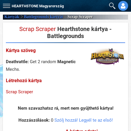
HEARTHSTONE
Magyarország
Kártyák
Battlegrounds kártyái
Scrap Scraper
Scrap Scraper
Hearthstone kártya -
Battlegrounds
Kártya szöveg
Deathrattle:
Get 2 random
Magnetic
Mechs.
Létrehozó kártya
Scrap Scraper
Nem szavazhatsz rá, mert nem gyűjthető kártya!
Hozzászólások:
0
Szólj hozzá! Legyél te az első!