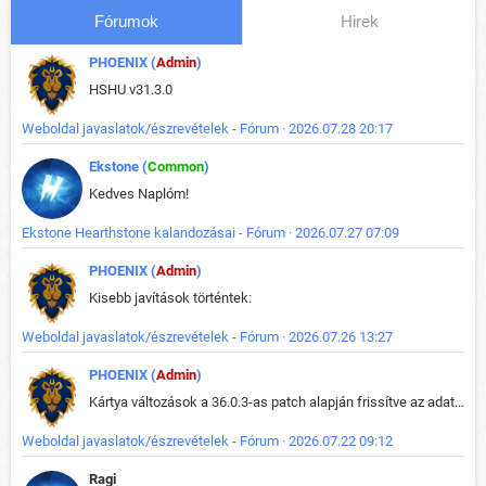
Fórumok
Hirek
PHOENIX (
Admin
)
HSHU v31.3.0
Weboldal javaslatok/észrevételek - Fórum · 2026.07.28 20:17
Ekstone (
Common
)
Kedves Naplóm!
Ekstone Hearthstone kalandozásai - Fórum · 2026.07.27 07:09
PHOENIX (
Admin
)
Kisebb javítások történtek:
Weboldal javaslatok/észrevételek - Fórum · 2026.07.26 13:27
PHOENIX (
Admin
)
Kártya változások a 36.0.3-as patch alapján frissítve az adatbázisban (képek is cserélve).
Weboldal javaslatok/észrevételek - Fórum · 2026.07.22 09:12
Ragi