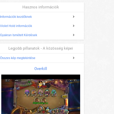
Hasznos információk
Információk kezdőknek
Violet Hold információk
Gyakran Ismételt Kérdések
Legjobb pillanatok - A közösség képei
Összes kép megtekintése
Overkill