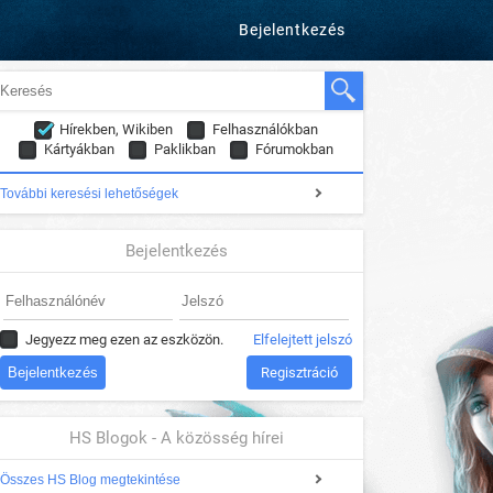
Bejelentkezés
Hírekben, Wikiben
Felhasználókban
Kártyákban
Paklikban
Fórumokban
További keresési lehetőségek
Bejelentkezés
Jegyezz meg ezen az eszközön.
Elfelejtett jelszó
Regisztráció
HS Blogok - A közösség hírei
Összes HS Blog megtekintése