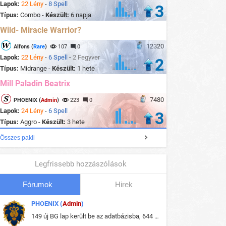
Lapok:
22 Lény
-
8 Spell
3
Típus:
Combo -
Készült:
6 napja
Wild- Miracle Warrior?
12320
Alfons (
Rare
)
107
0
Lapok:
22 Lény
-
6 Spell
-
2 Fegyver
2
Típus:
Midrange -
Készült:
1 hete
Mill Paladin Beatrix
7480
PHOENIX (
Admin
)
223
0
Lapok:
24 Lény
-
6 Spell
3
Típus:
Aggro -
Készült:
3 hete
Összes pakli
Legfrissebb hozzászólások
Fórumok
Hirek
PHOENIX (
Admin
)
149 új BG lap került be az adatbázisba, 644 db meglévő BG lap módosult, bekerültek az új képek a megváltozott lapokhoz is.