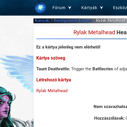
Fórum
Kártyák
Eszkö
Kártyák
Battlegrounds kártyái
Rylak Metalhead
Rylak Metalhead
Hear
Ez a kártya jelenleg nem elérhető!
Kártya szöveg
Taunt
Deathrattle:
Trigger the
Battlecries
of adj
Létrehozó kártya
Rylak Metalhead
Nem szavazhatsz 
Hozzászólások: