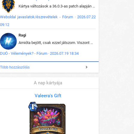
Kártya változások a 36.0.3-as patch alapján frissítve az adatbázisban (képek is cserélve).
Weboldal javaslatok/észrevételek - Fórum · 2026.07.22
09:12
Ragi
Amióta bejött, csak ezzel játszom. Viszont mint minden más - akár az alapjáték is, ez is baromira összetett lett. Néha már pár kör után is esélytelen az egész. Vagy irreállisan túltápol valaki, vagy lelép a partner, vagy csak hülye mint a segg. És amikor eljönne az én időm, na akkor jön el mindenki másé is. Engem jobban érdekelne, hogy ki milyen ratingen szokott játszani. Na ez lenne egy érdekes adat.
DUÓ - Vélemények? - Fórum · 2026.07.19 18:34
Több hozzászólás
A nap kártyája
Valeera's Gift