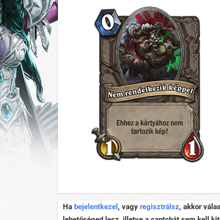
Ha
bejelentkezel
, vagy
regisztrálsz
, akkor vála
lehetőséged lesz, illetve a captchát sem kell kit