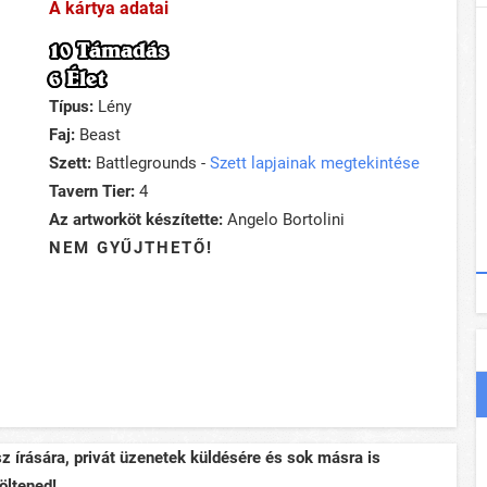
A kártya adatai
10 Támadás
6 Élet
Típus:
Lény
Faj:
Beast
Szett:
Battlegrounds -
Szett lapjainak megtekintése
Tavern Tier:
4
Az artworköt készítette:
Angelo Bortolini
NEM GYŰJTHETŐ!
sz írására, privát üzenetek küldésére és sok másra is
öltened!