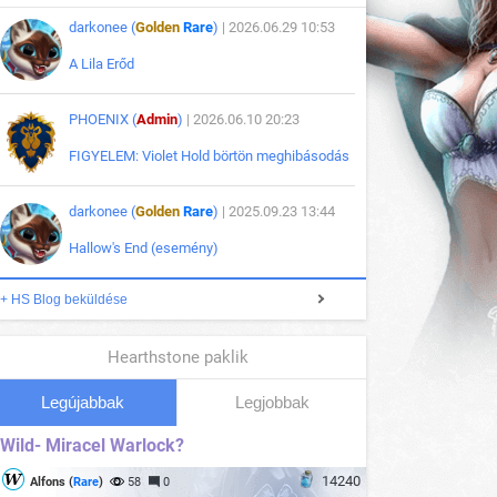
darkonee (
Golden
Rare
)
| 2026.06.29 10:53
A Lila Erőd
PHOENIX (
Admin
)
| 2026.06.10 20:23
FIGYELEM: Violet Hold börtön meghibásodás
darkonee (
Golden
Rare
)
| 2025.09.23 13:44
Hallow's End (esemény)
+ HS Blog beküldése
Hearthstone paklik
Legújabbak
Legjobbak
Wild- Miracel Warlock?
14240
Alfons (
Rare
)
58
0