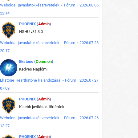
Weboldal javaslatok/észrevételek - Fórum · 2026.08.06
22:14
PHOENIX (
Admin
)
HSHU v31.3.0
Weboldal javaslatok/észrevételek - Fórum · 2026.07.28
20:17
Ekstone (
Common
)
Kedves Naplóm!
Ekstone Hearthstone kalandozásai - Fórum · 2026.07.27
07:09
PHOENIX (
Admin
)
Kisebb javítások történtek:
Weboldal javaslatok/észrevételek - Fórum · 2026.07.26
13:27
PHOENIX (
Admin
)