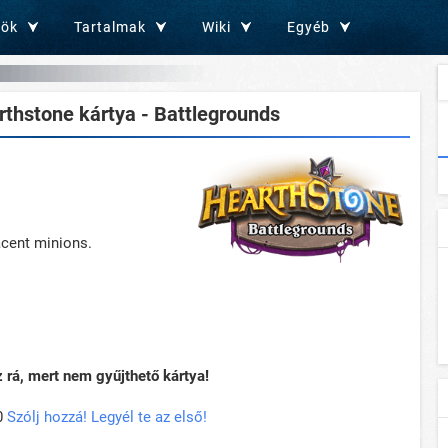
zök
Tartalmak
Wiki
Egyéb
thstone kártya - Battlegrounds
acent minions.
rá, mert nem gyűjthető kártya!
0
Szólj hozzá! Legyél te az első!