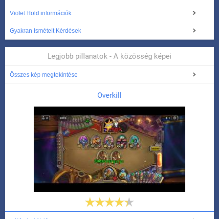
Violet Hold információk
Gyakran Ismételt Kérdések
Legjobb pillanatok - A közösség képei
Összes kép megtekintése
Overkill