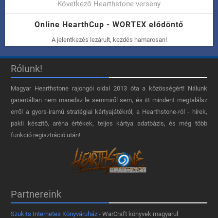
Következő Hearthstone verseny
Online HearthCup - WORTEX elődöntő
A jelentkezés lezárult, kezdés hamarosan!
Rólunk!
Magyar Hearthstone​ rajongói oldal 2013 óta a közösségért! Nálunk
garantáltan nem maradsz le semmiről sem, és itt mindent megtalálsz
erről a gyors-iramú stratégiai kártyajátékról, a Hearthstone-ról - hírek,
pakli készítő, aréna értékek, teljes kártya adatbázis, és még több
funkció regisztráció után!
Partnereink
Szukits Internetes Könyváruház
- WarCraft könyvek magyarul