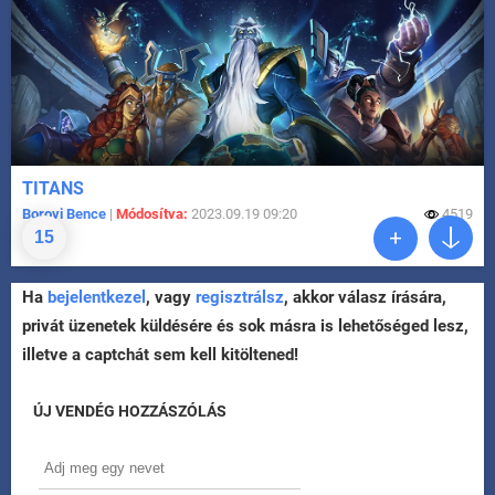
TITANS
Borovi Bence
|
Módosítva:
2023.09.19 09:20
4519
15
Ha
bejelentkezel
, vagy
regisztrálsz
, akkor válasz írására,
privát üzenetek küldésére és sok másra is lehetőséged lesz,
illetve a captchát sem kell kitöltened!
ÚJ VENDÉG HOZZÁSZÓLÁS