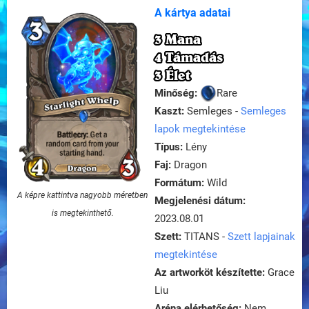
A kártya adatai
3 Mana
4 Támadás
3 Élet
Minőség:
Rare
Kaszt:
Semleges -
Semleges
lapok megtekintése
Típus:
Lény
Faj:
Dragon
Formátum:
Wild
A képre kattintva nagyobb méretben
Megjelenési dátum:
is megtekinthető.
2023.08.01
Szett:
TITANS -
Szett lapjainak
megtekintése
Az artworköt készítette:
Grace
Liu
Aréna elérhetőség:
Nem