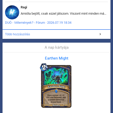
Ragi
Amióta bejött, csak ezzel játszom. Viszont mint minden más - akár az alapjáték is, ez is baromira összetett lett. Néha már pár kör után is esélytelen az egész. Vagy irreállisan túltápol valaki, vagy lelép a partner, vagy csak hülye mint a segg. És amikor eljönne az én időm, na akkor jön el mindenki másé is. Engem jobban érdekelne, hogy ki milyen ratingen szokott játszani. Na ez lenne egy érdekes adat.
DUÓ - Vélemények? - Fórum · 2026.07.19 18:34
Több hozzászólás
A nap kártyája
Earthen Might