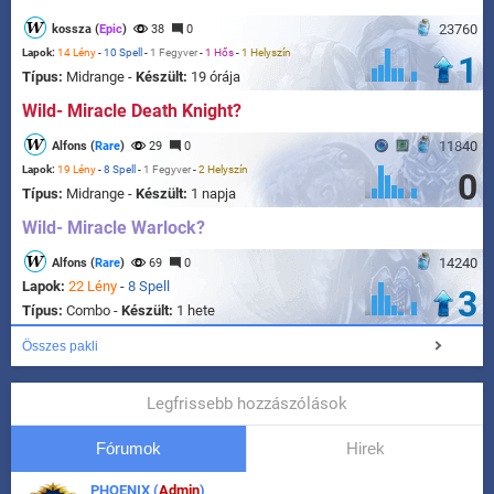
23760
kossza (
Epic
)
38
0
Lapok:
14 Lény
-
10 Spell
-
1 Fegyver
-
1 Hős
-
1 Helyszín
1
Típus:
Midrange -
Készült:
19 órája
Wild- Miracle Death Knight?
11840
Alfons (
Rare
)
29
0
Lapok:
19 Lény
-
8 Spell
-
1 Fegyver
-
2 Helyszín
0
Típus:
Midrange -
Készült:
1 napja
Wild- Miracle Warlock?
14240
Alfons (
Rare
)
69
0
Lapok:
22 Lény
-
8 Spell
3
Típus:
Combo -
Készült:
1 hete
Összes pakli
Legfrissebb hozzászólások
Fórumok
Hirek
PHOENIX (
Admin
)