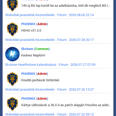
149 új BG lap került be az adatbázisba, 644 db meglévő BG lap módosult, bekerültek az új képek a megváltozott lapokhoz is.
Weboldal javaslatok/észrevételek - Fórum · 2026.08.06 22:14
PHOENIX (
Admin
)
HSHU v31.3.0
Weboldal javaslatok/észrevételek - Fórum · 2026.07.28 20:17
Ekstone (
Common
)
Kedves Naplóm!
Ekstone Hearthstone kalandozásai - Fórum · 2026.07.27 07:09
PHOENIX (
Admin
)
Kisebb javítások történtek:
Weboldal javaslatok/észrevételek - Fórum · 2026.07.26 13:27
PHOENIX (
Admin
)
Kártya változások a 36.0.3-as patch alapján frissítve az adatbázisban (képek is cserélve).
Weboldal javaslatok/észrevételek - Fórum · 2026.07.22 09:12