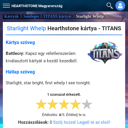
HEARTHSTONE
Magyarország
Kártyák
Semleges
TITANS kártyái
Starlight Whelp
Starlight Whelp
Hearthstone kártya - TITANS
Kártya szöveg
Battlecry:
Kapsz egy véletlenszerűen
kiválasztott kártyát a kezdő kezedből.
Hátlap szöveg
Starlight, star bright, first whelp I see tonight.
1 szavazat érkezett.
Értékelés:
4
/
5
.
Értékelj te is.
Hozzászólások:
0
Szólj hozzá! Legyél te az első!