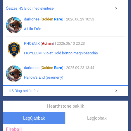
Összes HS Blog megtekintése
darkonee (
Golden
Rare
)
| 2026.06.29 10:53
A Lila Erőd
PHOENIX (
Admin
)
| 2026.06.10 20:23
FIGYELEM: Violet Hold börtön meghibásodás
darkonee (
Golden
Rare
)
| 2025.09.23 13:44
Hallow's End (esemény)
+ HS Blog beküldése
Hearthstone paklik
Legújabbak
Legjobbak
Fireball