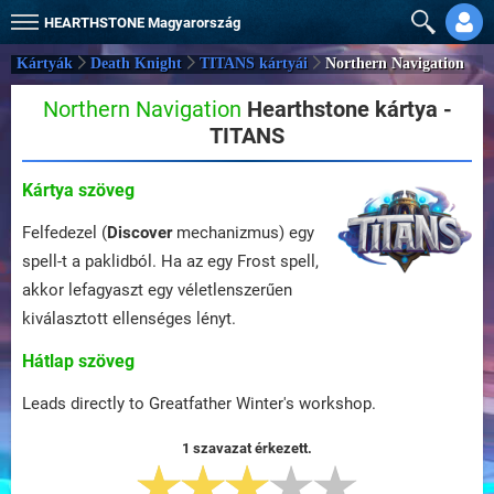
HEARTHSTONE
Magyarország
Kártyák
Death Knight
TITANS kártyái
Northern Navigation
Northern Navigation
Hearthstone kártya -
TITANS
Kártya szöveg
Felfedezel (
Discover
mechanizmus) egy
spell-t a paklidból. Ha az egy Frost spell,
akkor lefagyaszt egy véletlenszerűen
kiválasztott ellenséges lényt.
Hátlap szöveg
Leads directly to Greatfather Winter's workshop.
1 szavazat érkezett.