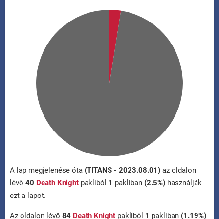
A lap megjelenése óta
(TITANS - 2023.08.01)
az oldalon
lévő
40
Death Knight
pakliból
1
pakliban
(2.5%)
használják
ezt a lapot.
Az oldalon lévő
84
Death Knight
pakliból
1
pakliban
(1.19%)