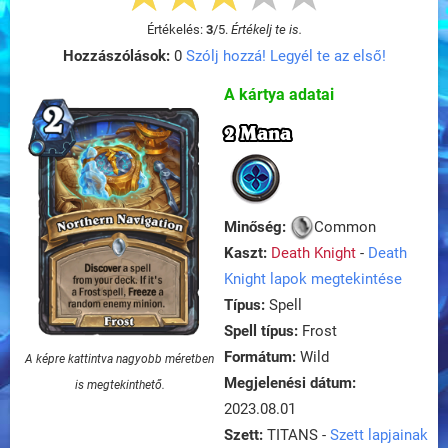
Értékelés:
3
/
5
.
Értékelj te is.
Hozzászólások:
0
Szólj hozzá! Legyél te az első!
A kártya adatai
2 Mana
Minőség:
Common
Kaszt:
Death Knight
-
Death
Knight lapok megtekintése
Típus:
Spell
Spell típus:
Frost
Formátum:
Wild
A képre kattintva nagyobb méretben
Megjelenési dátum:
is megtekinthető.
2023.08.01
Szett:
TITANS -
Szett lapjainak