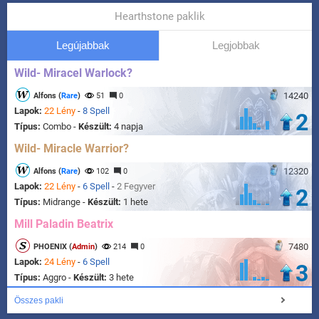
Hearthstone paklik
Legújabbak
Legjobbak
Wild- Miracel Warlock?
14240
Alfons (
Rare
)
51
0
Lapok:
22 Lény
-
8 Spell
2
Típus:
Combo -
Készült:
4 napja
Wild- Miracle Warrior?
12320
Alfons (
Rare
)
102
0
Lapok:
22 Lény
-
6 Spell
-
2 Fegyver
2
Típus:
Midrange -
Készült:
1 hete
Mill Paladin Beatrix
7480
PHOENIX (
Admin
)
214
0
Lapok:
24 Lény
-
6 Spell
3
Típus:
Aggro -
Készült:
3 hete
Összes pakli