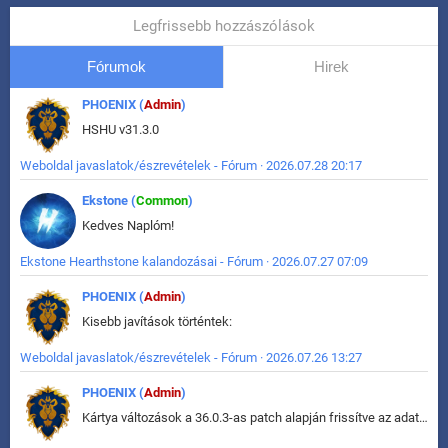
Legfrissebb hozzászólások
Fórumok
Hirek
PHOENIX (
Admin
)
HSHU v31.3.0
Weboldal javaslatok/észrevételek - Fórum · 2026.07.28 20:17
Ekstone (
Common
)
Kedves Naplóm!
Ekstone Hearthstone kalandozásai - Fórum · 2026.07.27 07:09
PHOENIX (
Admin
)
Kisebb javítások történtek:
Weboldal javaslatok/észrevételek - Fórum · 2026.07.26 13:27
PHOENIX (
Admin
)
Kártya változások a 36.0.3-as patch alapján frissítve az adatbázisban (képek is cserélve).