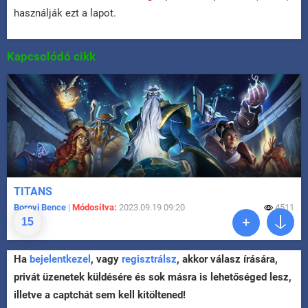
használják ezt a lapot.
Kapcsolódó cikk
TITANS
Borovi Bence
|
Módosítva:
2023.09.19 09:20
4511
15
Ha
bejelentkezel
, vagy
regisztrálsz
, akkor válasz írására,
privát üzenetek küldésére és sok másra is lehetőséged lesz,
illetve a captchát sem kell kitöltened!