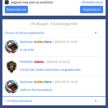
Jegyezz meg ezen az eszközön.
Elfelejtett jelszó
Regisztráció
HS Blogok - A közösség hírei
Összes HS Blog megtekintése
darkonee (
Golden
Rare
)
| 2026.06.29 10:53
A Lila Erőd
PHOENIX (
Admin
)
| 2026.06.10 20:23
FIGYELEM: Violet Hold börtön meghibásodás
darkonee (
Golden
Rare
)
| 2025.09.23 13:44
Hallow's End (esemény)
+ HS Blog beküldése