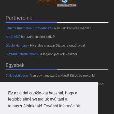
Partnereink
Szukits Internetes Könyváruház
- WarCraft könyvek magyarul
ABCkitűző.hu
- Minden, ami kitűző!
Diablo Hungary
- Hivatalos magyar Diablo rajongói oldal
Blizzard Entertainment
- A legjobb játékok készítői
Egyebek
Cikk beküldése
- Van egy nagyszerű cikked? Küldd be nekünk!
Támogass minket
- Tetszik az oldal? Segíts, hogy fennmaradhasson!
Kapcsolat, médiaajánlat
- Lépj velünk kapcsolatba!
Ez az oldal cookie-kat használ, hogy a
legjobb élményt tudjuk nyújtani a
Használd a tooltipünket
- A saját oldaladon is!
felhasználóinknak!
További információk
Adatvédelmi szabályzat
- A felhasználókért!