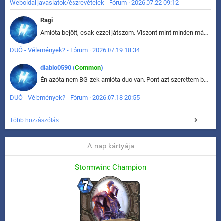
Weboldal javaslatok/észrevételek - Fórum · 2026.07.22 09:12
Ragi
Amióta bejött, csak ezzel játszom. Viszont mint minden más - akár az alapjáték is, ez is baromira összetett lett. Néha már pár kör után is esélytelen az egész. Vagy irreállisan túltápol valaki, vagy lelép a partner, vagy csak hülye mint a segg. És amikor eljönne az én időm, na akkor jön el mindenki másé is. Engem jobban érdekelne, hogy ki milyen ratingen szokott játszani. Na ez lenne egy érdekes adat.
DUÓ - Vélemények? - Fórum · 2026.07.19 18:34
diablo0590 (
Common
)
Én azóta nem BG-zek amióta duo van. Pont azt szerettem benne, hogy rajtam múlik mi történik, nem pedig a társamon. Kérem vissza a régi BG-t :D
DUÓ - Vélemények? - Fórum · 2026.07.18 20:55
Több hozzászólás
A nap kártyája
Stormwind Champion