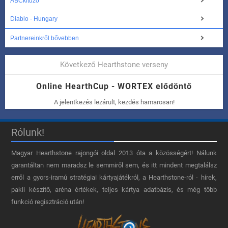
ABCkitüző
Diablo - Hungary
Partnereinkről bővebben
Következő Hearthstone verseny
Online HearthCup - WORTEX elődöntő
A jelentkezés lezárult, kezdés hamarosan!
Rólunk!
Magyar Hearthstone​ rajongói oldal 2013 óta a közösségért! Nálunk
garantáltan nem maradsz le semmiről sem, és itt mindent megtalálsz
erről a gyors-iramú stratégiai kártyajátékról, a Hearthstone-ról - hírek,
pakli készítő, aréna értékek, teljes kártya adatbázis, és még több
funkció regisztráció után!