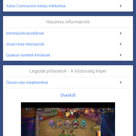
Astral Communion kártya értékelése
Hasznos információk
Információk kezdőknek
Violet Hold információk
Gyakran Ismételt Kérdések
Legjobb pillanatok - A közösség képei
Összes kép megtekintése
Overkill