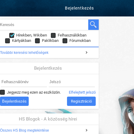
Bejelentkezés
Hírekben, Wikiben
Felhasználókban
Kártyákban
Paklikban
Fórumokban
További keresési lehetőségek
Bejelentkezés
Jegyezz meg ezen az eszközön.
Elfelejtett jelszó
Regisztráció
HS Blogok - A közösség hírei
Összes HS Blog megtekintése