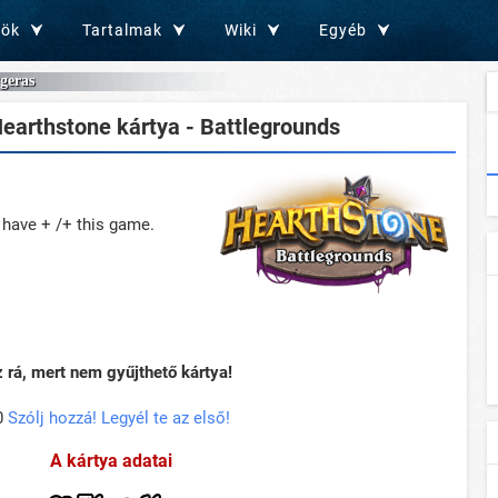
zök
Tartalmak
Wiki
Egyéb
geras
earthstone kártya - Battlegrounds
 have + /+ this game.
rá, mert nem gyűjthető kártya!
0
Szólj hozzá! Legyél te az első!
A kártya adatai