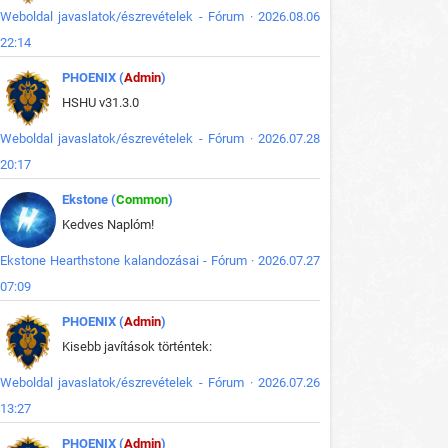
Weboldal javaslatok/észrevételek - Fórum · 2026.08.06
22:14
PHOENIX (
Admin
)
HSHU v31.3.0
Weboldal javaslatok/észrevételek - Fórum · 2026.07.28
20:17
Ekstone (
Common
)
Kedves Naplóm!
Ekstone Hearthstone kalandozásai - Fórum · 2026.07.27
07:09
PHOENIX (
Admin
)
Kisebb javítások történtek:
Weboldal javaslatok/észrevételek - Fórum · 2026.07.26
13:27
PHOENIX (
Admin
)