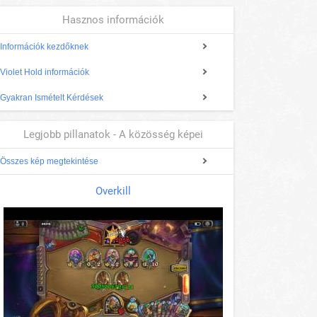
Hasznos információk
Információk kezdőknek
Violet Hold információk
Gyakran Ismételt Kérdések
Legjobb pillanatok - A közösség képei
Összes kép megtekintése
Overkill