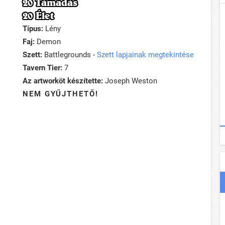
20 Támadás
20 Élet
Típus:
Lény
Faj:
Demon
Szett:
Battlegrounds -
Szett lapjainak megtekintése
Tavern Tier:
7
Az artworköt készítette:
Joseph Weston
NEM GYŰJTHETŐ!