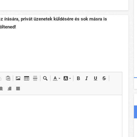
sz írására, privát üzenetek küldésére és sok másra is
öltened!