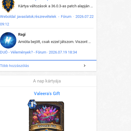
Kártya változások a 36.0.3-as patch alapján frissítve az adatbázisban (képek is cserélve).
Weboldal javaslatok/észrevételek - Fórum · 2026.07.22
09:12
Ragi
Amióta bejött, csak ezzel játszom. Viszont mint minden más - akár az alapjáték is, ez is baromira összetett lett. Néha már pár kör után is esélytelen az egész. Vagy irreállisan túltápol valaki, vagy lelép a partner, vagy csak hülye mint a segg. És amikor eljönne az én időm, na akkor jön el mindenki másé is. Engem jobban érdekelne, hogy ki milyen ratingen szokott játszani. Na ez lenne egy érdekes adat.
DUÓ - Vélemények? - Fórum · 2026.07.19 18:34
Több hozzászólás
A nap kártyája
Valeera's Gift