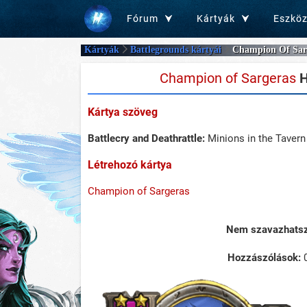
Fórum
Kártyák
Eszkö
Kártyák
Battlegrounds kártyái
Champion Of Sar
Champion of Sargeras
H
Kártya szöveg
Battlecry and Deathrattle:
Minions in the Tavern
Létrehozó kártya
Champion of Sargeras
Nem szavazhatsz 
Hozzászólások: