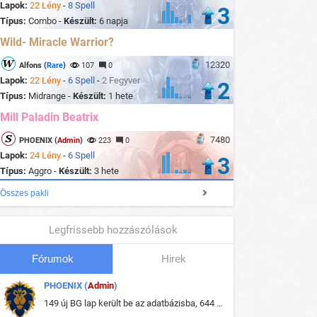
Lapok:
22 Lény
-
8 Spell
3
Típus:
Combo -
Készült:
6 napja
Wild- Miracle Warrior?
12320
Alfons (
Rare
)
107
0
Lapok:
22 Lény
-
6 Spell
-
2 Fegyver
2
Típus:
Midrange -
Készült:
1 hete
Mill Paladin Beatrix
7480
PHOENIX (
Admin
)
223
0
Lapok:
24 Lény
-
6 Spell
3
Típus:
Aggro -
Készült:
3 hete
Összes pakli
Legfrissebb hozzászólások
Fórumok
Hirek
PHOENIX (
Admin
)
149 új BG lap került be az adatbázisba, 644 db meglévő BG lap módosult, bekerültek az új képek a megváltozott lapokhoz is.