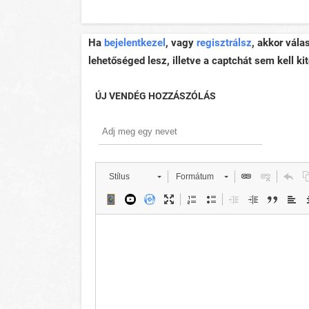
Ha
bejelentkezel
, vagy
regisztrálsz
, akkor vála
lehetőséged lesz, illetve a captchát sem kell kit
ÚJ VENDÉG HOZZÁSZÓLÁS
Stílus
Formátum