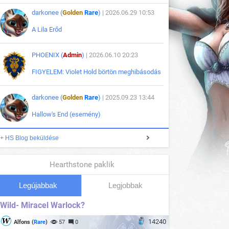
darkonee (
Golden
Rare
)
| 2026.06.29 10:53
A Lila Erőd
PHOENIX (
Admin
)
| 2026.06.10 20:23
FIGYELEM: Violet Hold börtön meghibásodás
darkonee (
Golden
Rare
)
| 2025.09.23 13:44
Hallow's End (esemény)
+ HS Blog beküldése
Hearthstone paklik
Legújabbak
Legjobbak
Wild- Miracel Warlock?
14240
Alfons (
Rare
)
57
0