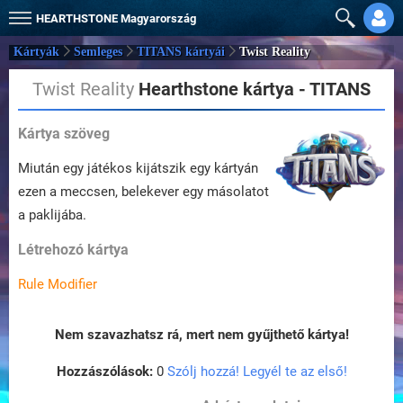
HEARTHSTONE
Magyarország
Kártyák
Semleges
TITANS kártyái
Twist Reality
Twist Reality
Hearthstone kártya - TITANS
Kártya szöveg
Miután egy játékos kijátszik egy kártyán
ezen a meccsen, belekever egy másolatot
a paklijába.
Létrehozó kártya
Rule Modifier
Nem szavazhatsz rá, mert nem gyűjthető kártya!
Hozzászólások:
0
Szólj hozzá! Legyél te az első!