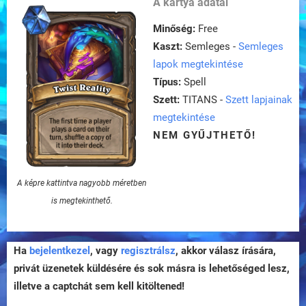
A kártya adatai
Minőség:
Free
Kaszt:
Semleges -
Semleges
lapok megtekintése
Típus:
Spell
Szett:
TITANS -
Szett lapjainak
megtekintése
NEM GYŰJTHETŐ!
A képre kattintva nagyobb méretben
is megtekinthető.
Ha
bejelentkezel
, vagy
regisztrálsz
, akkor válasz írására,
privát üzenetek küldésére és sok másra is lehetőséged lesz,
illetve a captchát sem kell kitöltened!