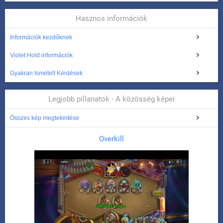
Hasznos információk
Információk kezdőknek
Violet Hold információk
Gyakran Ismételt Kérdések
Legjobb pillanatok - A közösség képei
Összes kép megtekintése
Overkill