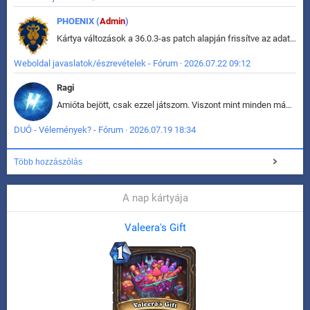
PHOENIX (
Admin
)
Kártya változások a 36.0.3-as patch alapján frissítve az adatbázisban (képek is cserélve).
Weboldal javaslatok/észrevételek - Fórum · 2026.07.22 09:12
Ragi
Amióta bejött, csak ezzel játszom. Viszont mint minden más - akár az alapjáték is, ez is baromira összetett lett. Néha már pár kör után is esélytelen az egész. Vagy irreállisan túltápol valaki, vagy lelép a partner, vagy csak hülye mint a segg. És amikor eljönne az én időm, na akkor jön el mindenki másé is. Engem jobban érdekelne, hogy ki milyen ratingen szokott játszani. Na ez lenne egy érdekes adat.
DUÓ - Vélemények? - Fórum · 2026.07.19 18:34
Több hozzászólás
A nap kártyája
Valeera's Gift