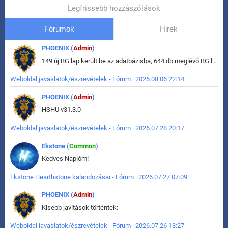
Legfrissebb hozzászólások
Fórumok
Hirek
PHOENIX (
Admin
)
149 új BG lap került be az adatbázisba, 644 db meglévő BG lap módosult, bekerültek az új képek a megváltozott lapokhoz is.
Weboldal javaslatok/észrevételek - Fórum · 2026.08.06 22:14
PHOENIX (
Admin
)
HSHU v31.3.0
Weboldal javaslatok/észrevételek - Fórum · 2026.07.28 20:17
Ekstone (
Common
)
Kedves Naplóm!
Ekstone Hearthstone kalandozásai - Fórum · 2026.07.27 07:09
PHOENIX (
Admin
)
Kisebb javítások történtek:
Weboldal javaslatok/észrevételek - Fórum · 2026.07.26 13:27