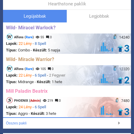
Hearthstone paklik
Legújabbak
Legjobbak
Wild- Miracel Warlock?
14240
Alfons (
Rare
)
55
0
Lapok:
22 Lény
-
8 Spell
3
Típus:
Combo -
Készült:
5 napja
Wild- Miracle Warrior?
12320
Alfons (
Rare
)
105
0
Lapok:
22 Lény
-
6 Spell
-
2 Fegyver
2
Típus:
Midrange -
Készült:
1 hete
Mill Paladin Beatrix
7480
PHOENIX (
Admin
)
219
0
Lapok:
24 Lény
-
6 Spell
3
Típus:
Aggro -
Készült:
3 hete
Összes pakli