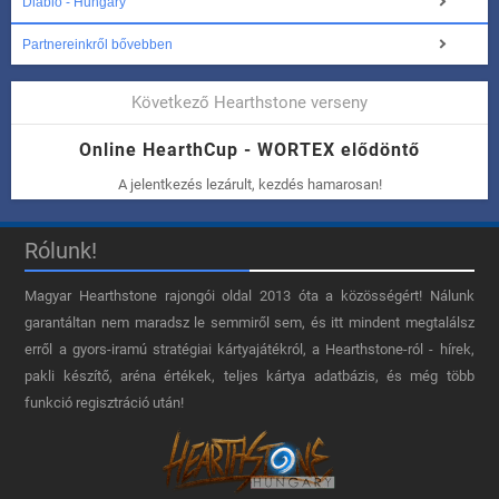
Diablo - Hungary
Partnereinkről bővebben
Következő Hearthstone verseny
Online HearthCup - WORTEX elődöntő
A jelentkezés lezárult, kezdés hamarosan!
Rólunk!
Magyar Hearthstone​ rajongói oldal 2013 óta a közösségért! Nálunk
garantáltan nem maradsz le semmiről sem, és itt mindent megtalálsz
erről a gyors-iramú stratégiai kártyajátékról, a Hearthstone-ról - hírek,
pakli készítő, aréna értékek, teljes kártya adatbázis, és még több
funkció regisztráció után!