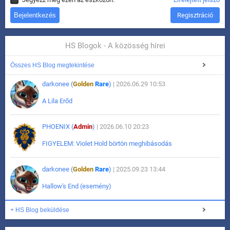
Regisztráció
HS Blogok - A közösség hírei
Összes HS Blog megtekintése
darkonee (
Golden
Rare
)
| 2026.06.29 10:53
A Lila Erőd
PHOENIX (
Admin
)
| 2026.06.10 20:23
FIGYELEM: Violet Hold börtön meghibásodás
darkonee (
Golden
Rare
)
| 2025.09.23 13:44
Hallow's End (esemény)
+ HS Blog beküldése