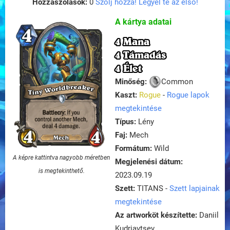
Hozzászólások:
0
Szólj hozzá! Legyél te az első!
A kártya adatai
4 Mana
4 Támadás
4 Élet
Minőség:
Common
Kaszt:
Rogue
-
Rogue lapok
megtekintése
Típus:
Lény
Faj:
Mech
Formátum:
Wild
A képre kattintva nagyobb méretben
Megjelenési dátum:
is megtekinthető.
2023.09.19
Szett:
TITANS -
Szett lapjainak
megtekintése
Az artworköt készítette:
Daniil
Kudriavtsev