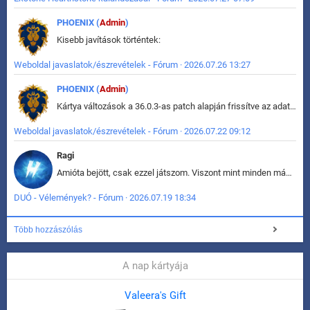
PHOENIX (
Admin
)
Kisebb javítások történtek:
Weboldal javaslatok/észrevételek - Fórum · 2026.07.26 13:27
PHOENIX (
Admin
)
Kártya változások a 36.0.3-as patch alapján frissítve az adatbázisban (képek is cserélve).
Weboldal javaslatok/észrevételek - Fórum · 2026.07.22 09:12
Ragi
Amióta bejött, csak ezzel játszom. Viszont mint minden más - akár az alapjáték is, ez is baromira összetett lett. Néha már pár kör után is esélytelen az egész. Vagy irreállisan túltápol valaki, vagy lelép a partner, vagy csak hülye mint a segg. És amikor eljönne az én időm, na akkor jön el mindenki másé is. Engem jobban érdekelne, hogy ki milyen ratingen szokott játszani. Na ez lenne egy érdekes adat.
DUÓ - Vélemények? - Fórum · 2026.07.19 18:34
Több hozzászólás
A nap kártyája
Valeera's Gift