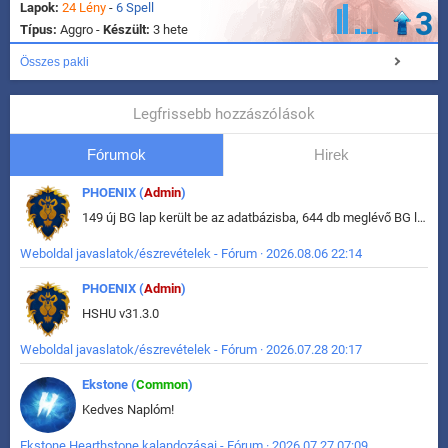
Lapok:
24 Lény
-
6 Spell
3
Típus:
Aggro -
Készült:
3 hete
Összes pakli
Legfrissebb hozzászólások
Fórumok
Hirek
PHOENIX (
Admin
)
149 új BG lap került be az adatbázisba, 644 db meglévő BG lap módosult, bekerültek az új képek a megváltozott lapokhoz is.
Weboldal javaslatok/észrevételek - Fórum · 2026.08.06 22:14
PHOENIX (
Admin
)
HSHU v31.3.0
Weboldal javaslatok/észrevételek - Fórum · 2026.07.28 20:17
Ekstone (
Common
)
Kedves Naplóm!
Ekstone Hearthstone kalandozásai - Fórum · 2026.07.27 07:09