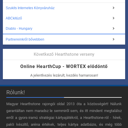
Szukits Internetes Könyváruház
ABCkitüző
Diablo - Hungary
Partnereinkről bővebben
Következő Hearthstone verseny
Online HearthCup - WORTEX elődöntő
A jelentkezés lezárult, kezdés hamarosan!
Rólunk!
Magyar Hearthstone​ rajongói oldal 2013 óta a közösségért! Nálunk
garantáltan nem maradsz le semmiről sem, és itt mindent megtalálsz
erről a gyors-iramú stratégiai kártyajátékról, a Hearthstone-ról - hírek,
pakli készítő, aréna értékek, teljes kártya adatbázis, és még több