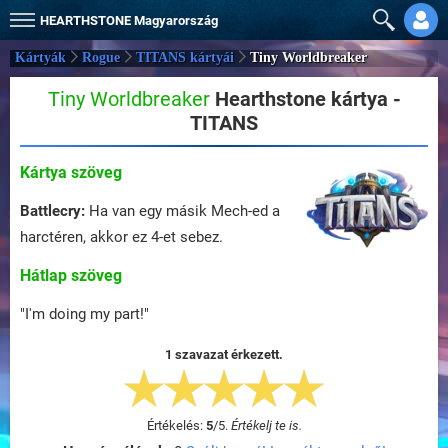
HEARTHSTONE
Magyarország
Kártyák
Rogue
TITANS kártyái
Tiny Worldbreaker
Tiny Worldbreaker
Hearthstone kártya -
TITANS
Kártya szöveg
Battlecry:
Ha van egy másik Mech-ed a
harctéren, akkor ez 4-et sebez.
Hátlap szöveg
"I'm doing my part!"
1 szavazat érkezett.
Értékelés:
5
/
5
.
Értékelj te is.