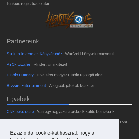
funkció regisztráció után!
Partnereink
Szukits Internetes Könyváruház
- WarCraft könyvek magyarul
ABCkitűző.hu
- Minden, ami kitűző!
Diablo Hungary
- Hivatalos magyar Diablo rajongói oldal
Blizzard Entertainment
- A legjobb játékok készítői
Egyebek
Cikk beküldése
- Van egy nagyszerű cikked? Küldd be nekünk!
Támogass minket
- Tetszik az oldal? Segíts, hogy fennmaradhasson!
Kapcsolat, médiaajánlat
- Lépj velünk kapcsolatba!
Ez az oldal cookie-kat használ, hogy a