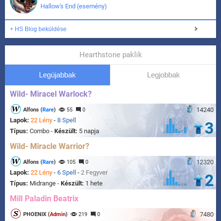
Hallow's End (esemény)
+ HS Blog beküldése
Hearthstone paklik
Legújabbak
Legjobbak
Wild- Miracel Warlock?
14240
Alfons (
Rare
)
55
0
Lapok:
22 Lény
-
8 Spell
3
Típus:
Combo -
Készült:
5 napja
Wild- Miracle Warrior?
12320
Alfons (
Rare
)
105
0
Lapok:
22 Lény
-
6 Spell
-
2 Fegyver
2
Típus:
Midrange -
Készült:
1 hete
Mill Paladin Beatrix
7480
PHOENIX (
Admin
)
219
0