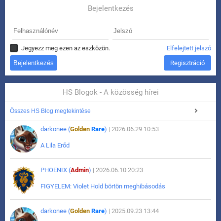
Bejelentkezés
Jegyezz meg ezen az eszközön.
Elfelejtett jelszó
Regisztráció
HS Blogok - A közösség hírei
Összes HS Blog megtekintése
darkonee (
Golden
Rare
)
| 2026.06.29 10:53
A Lila Erőd
PHOENIX (
Admin
)
| 2026.06.10 20:23
FIGYELEM: Violet Hold börtön meghibásodás
darkonee (
Golden
Rare
)
| 2025.09.23 13:44