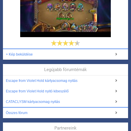
+ Kép beküldése
Legújabb fórumtémák
Escape from Violet Hold kártyacsomag nyitás
Escape from Violet Hold nyitó kibeszélő
CATACLYSM kártyacsomag nyitás
Összes fórum
Partnereink