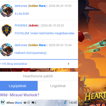
darkonee (
Golden
Rare
)
| 2026.06.29 10:53
A Lila Erőd
PHOENIX (
Admin
)
| 2026.06.10 20:23
FIGYELEM: Violet Hold börtön meghibásodás
darkonee (
Golden
Rare
)
| 2025.09.23 13:44
Hallow's End (esemény)
+ HS Blog beküldése
Hearthstone paklik
Legújabbak
Legjobbak
Wild- Miracel Warlock?
14240
Alfons (
Rare
)
57
0