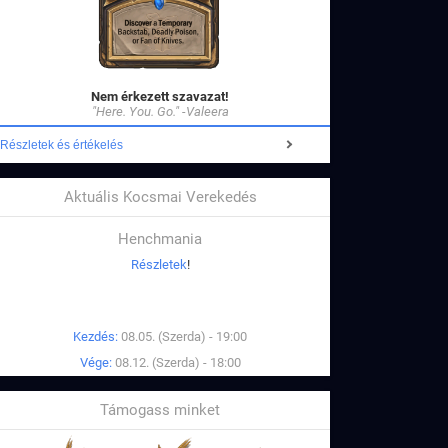
Nem érkezett szavazat!
"Here. You. Go." -Valeera
Részletek és értékelés
Aktuális Kocsmai Verekedés
Henchmania
Részletek
!
Kezdés:
08.05. (Szerda) - 19:00
Vége:
08.12. (Szerda) - 18:00
Támogass minket