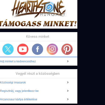
Kövess minket
Adj minket a kedvenceidhez
Vegyél részt a közösségben
Közösségi imasarok
Regisztrálj, vagy jelentkezz be
Arcanosaur kártya értékelése