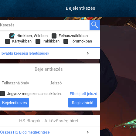
Bejelentkezés
Hírekben, Wikiben
Felhasználókban
Kártyákban
Paklikban
Fórumokban
További keresési lehetőségek
Bejelentkezés
Jegyezz meg ezen az eszközön.
Elfelejtett jelszó
Regisztráció
HS Blogok - A közösség hírei
Összes HS Blog megtekintése