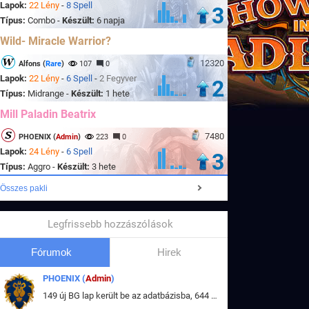
Lapok:
22 Lény
-
8 Spell
3
Típus:
Combo -
Készült:
6 napja
Wild- Miracle Warrior?
12320
Alfons (
Rare
)
107
0
Lapok:
22 Lény
-
6 Spell
-
2 Fegyver
2
Típus:
Midrange -
Készült:
1 hete
Mill Paladin Beatrix
7480
PHOENIX (
Admin
)
223
0
Lapok:
24 Lény
-
6 Spell
3
Típus:
Aggro -
Készült:
3 hete
Összes pakli
Legfrissebb hozzászólások
Fórumok
Hirek
PHOENIX (
Admin
)
149 új BG lap került be az adatbázisba, 644 db meglévő BG lap módosult, bekerültek az új képek a megváltozott lapokhoz is.