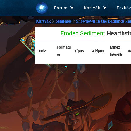
Fórum
Kártyák
Eszkö
Kártyák
Semleges
Showdown in the Badlands kár
Eroded Sediment
Hearthsto
Formátu
Mihez
Név
Típus
Altípus
K
m
készült