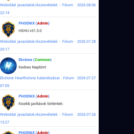
Weboldal javaslatok/észrevételek - Fórum · 2026.08.06
22:14
PHOENIX (
Admin
)
HSHU v31.3.0
Weboldal javaslatok/észrevételek - Fórum · 2026.07.28
20:17
Ekstone (
Common
)
Kedves Naplóm!
Ekstone Hearthstone kalandozásai - Fórum · 2026.07.27
07:09
PHOENIX (
Admin
)
Kisebb javítások történtek:
Weboldal javaslatok/észrevételek - Fórum · 2026.07.26
13:27
PHOENIX (
Admin
)