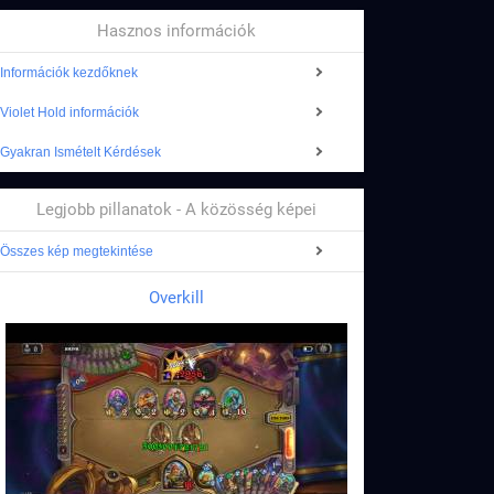
Hasznos információk
Információk kezdőknek
Violet Hold információk
Gyakran Ismételt Kérdések
Legjobb pillanatok - A közösség képei
Összes kép megtekintése
Overkill