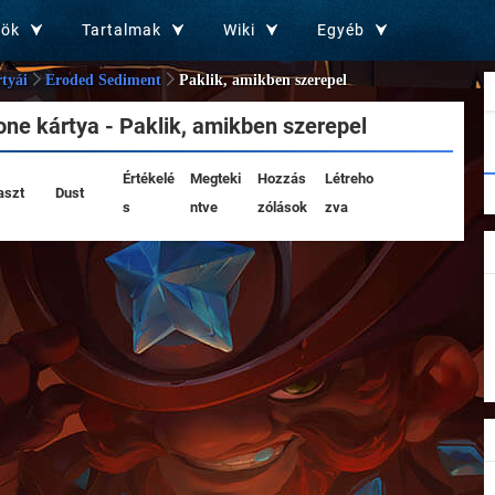
zök
Tartalmak
Wiki
Egyéb
tyái
Eroded Sediment
Paklik, amikben szerepel
ne kártya - Paklik, amikben szerepel
Értékelé
Megteki
Hozzás
Létreho
aszt
Dust
s
ntve
zólások
zva