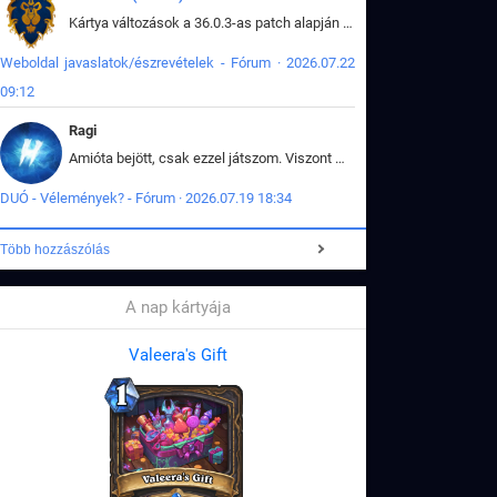
Kártya változások a 36.0.3-as patch alapján frissítve az adatbázisban (képek is cserélve).
Weboldal javaslatok/észrevételek - Fórum · 2026.07.22
09:12
Ragi
Amióta bejött, csak ezzel játszom. Viszont mint minden más - akár az alapjáték is, ez is baromira összetett lett. Néha már pár kör után is esélytelen az egész. Vagy irreállisan túltápol valaki, vagy lelép a partner, vagy csak hülye mint a segg. És amikor eljönne az én időm, na akkor jön el mindenki másé is. Engem jobban érdekelne, hogy ki milyen ratingen szokott játszani. Na ez lenne egy érdekes adat.
DUÓ - Vélemények? - Fórum · 2026.07.19 18:34
Több hozzászólás
A nap kártyája
Valeera's Gift