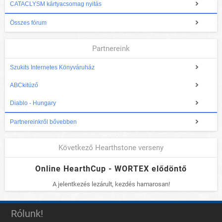
CATACLYSM kártyacsomag nyitás
Összes fórum
Partnereink
Szukits Internetes Könyváruház
ABCkitüző
Diablo - Hungary
Partnereinkről bővebben
Következő Hearthstone verseny
Online HearthCup - WORTEX elődöntő
A jelentkezés lezárult, kezdés hamarosan!
Rólunk!