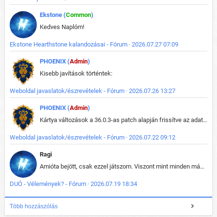
Ekstone (
Common
)
Kedves Naplóm!
Ekstone Hearthstone kalandozásai - Fórum · 2026.07.27 07:09
PHOENIX (
Admin
)
Kisebb javítások történtek:
Weboldal javaslatok/észrevételek - Fórum · 2026.07.26 13:27
PHOENIX (
Admin
)
Kártya változások a 36.0.3-as patch alapján frissítve az adatbázisban (képek is cserélve).
Weboldal javaslatok/észrevételek - Fórum · 2026.07.22 09:12
Ragi
Amióta bejött, csak ezzel játszom. Viszont mint minden más - akár az alapjáték is, ez is baromira összetett lett. Néha már pár kör után is esélytelen az egész. Vagy irreállisan túltápol valaki, vagy lelép a partner, vagy csak hülye mint a segg. És amikor eljönne az én időm, na akkor jön el mindenki másé is. Engem jobban érdekelne, hogy ki milyen ratingen szokott játszani. Na ez lenne egy érdekes adat.
DUÓ - Vélemények? - Fórum · 2026.07.19 18:34
Több hozzászólás