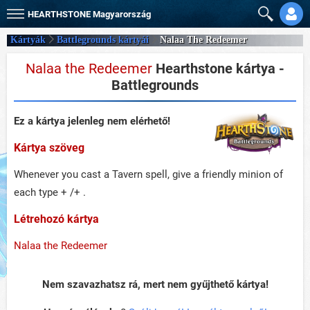
HEARTHSTONE
Magyarország
Kártyák
Battlegrounds kártyái
Nalaa The Redeemer
Nalaa the Redeemer
Hearthstone kártya -
Battlegrounds
Ez a kártya jelenleg nem elérhető!
Kártya szöveg
Whenever you cast a Tavern spell, give a friendly minion of
each type + /+ .
Létrehozó kártya
Nalaa the Redeemer
Nem szavazhatsz rá, mert nem gyűjthető kártya!