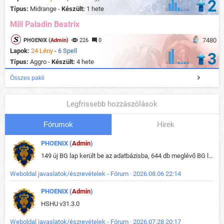
2
Típus:
Midrange -
Készült:
1 hete
Mill Paladin Beatrix
7480
PHOENIX (
Admin
)
226
0
Lapok:
24 Lény
-
6 Spell
3
Típus:
Aggro -
Készült:
4 hete
Összes pakli
Legfrissebb hozzászólások
Fórumok
Hirek
PHOENIX (
Admin
)
149 új BG lap került be az adatbázisba, 644 db meglévő BG lap módosult, bekerültek az új képek a megváltozott lapokhoz is.
Weboldal javaslatok/észrevételek - Fórum · 2026.08.06 22:14
PHOENIX (
Admin
)
HSHU v31.3.0
Weboldal javaslatok/észrevételek - Fórum · 2026.07.28 20:17