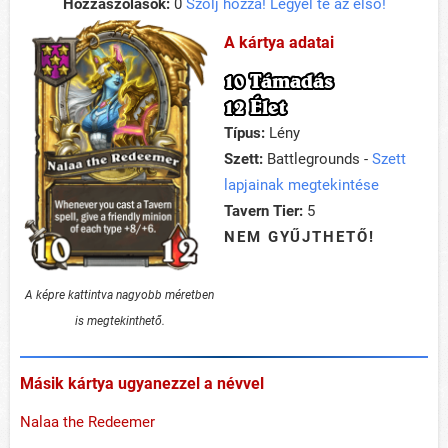
Hozzászólások:
0
Szólj hozzá! Legyél te az első!
A kártya adatai
10 Támadás
12 Élet
Típus:
Lény
Szett:
Battlegrounds -
Szett
lapjainak megtekintése
Tavern Tier:
5
NEM GYŰJTHETŐ!
A képre kattintva nagyobb méretben
is megtekinthető.
Másik kártya ugyanezzel a névvel
Nalaa the Redeemer