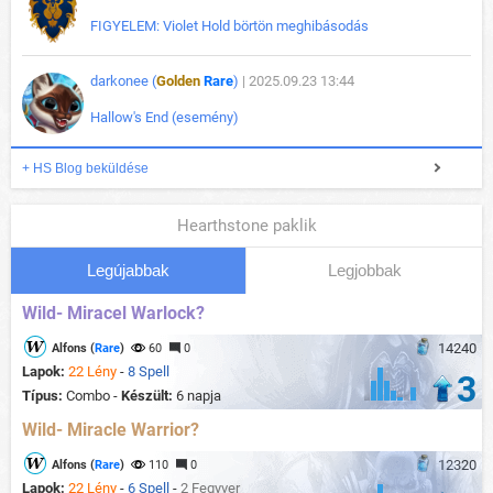
FIGYELEM: Violet Hold börtön meghibásodás
darkonee (
Golden
Rare
)
| 2025.09.23 13:44
Hallow's End (esemény)
+ HS Blog beküldése
Hearthstone paklik
Legújabbak
Legjobbak
Wild- Miracel Warlock?
14240
Alfons (
Rare
)
60
0
Lapok:
22 Lény
-
8 Spell
3
Típus:
Combo -
Készült:
6 napja
Wild- Miracle Warrior?
12320
Alfons (
Rare
)
110
0
Lapok:
22 Lény
-
6 Spell
-
2 Fegyver