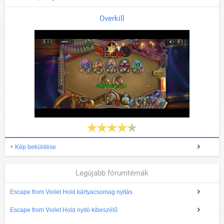
Overkill
+ Kép beküldése
Legújabb fórumtémák
Escape from Violet Hold kártyacsomag nyitás
Escape from Violet Hold nyitó kibeszélő