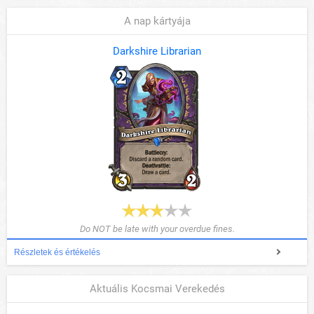
A nap kártyája
Darkshire Librarian
Do NOT be late with your overdue fines.
Részletek és értékelés
Aktuális Kocsmai Verekedés