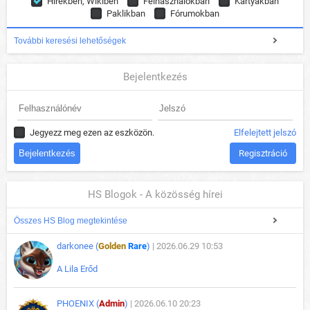
Hírekben, Wikiben
Felhasználókban
Kártyákban
Paklikban
Fórumokban
További keresési lehetőségek
Bejelentkezés
Jegyezz meg ezen az eszközön.
Elfelejtett jelszó
Regisztráció
HS Blogok - A közösség hírei
Összes HS Blog megtekintése
darkonee (
Golden
Rare
)
| 2026.06.29 10:53
A Lila Erőd
PHOENIX (
Admin
)
| 2026.06.10 20:23