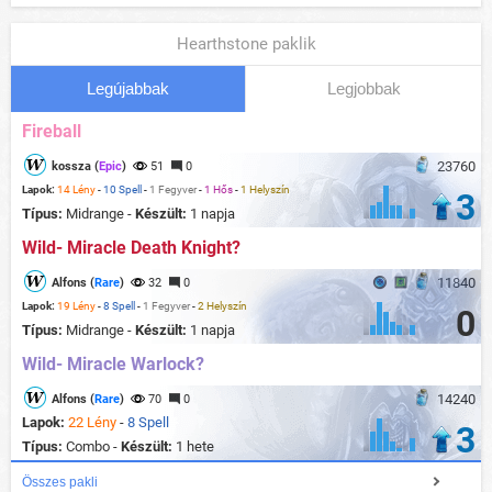
Hearthstone paklik
Legújabbak
Legjobbak
Fireball
23760
kossza (
Epic
)
51
0
Lapok:
14 Lény
-
10 Spell
-
1 Fegyver
-
1 Hős
-
1 Helyszín
3
Típus:
Midrange -
Készült:
1 napja
Wild- Miracle Death Knight?
11840
Alfons (
Rare
)
32
0
Lapok:
19 Lény
-
8 Spell
-
1 Fegyver
-
2 Helyszín
0
Típus:
Midrange -
Készült:
1 napja
Wild- Miracle Warlock?
14240
Alfons (
Rare
)
70
0
Lapok:
22 Lény
-
8 Spell
3
Típus:
Combo -
Készült:
1 hete
Összes pakli