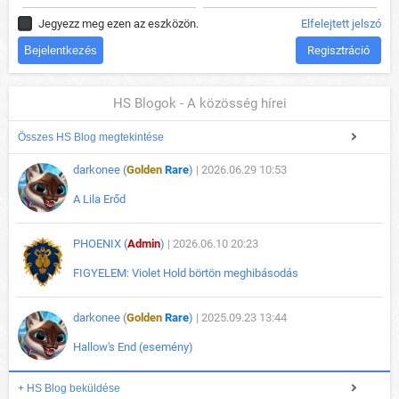
Jegyezz meg ezen az eszközön.
Elfelejtett jelszó
Regisztráció
HS Blogok - A közösség hírei
Összes HS Blog megtekintése
darkonee (
Golden
Rare
)
| 2026.06.29 10:53
A Lila Erőd
PHOENIX (
Admin
)
| 2026.06.10 20:23
FIGYELEM: Violet Hold börtön meghibásodás
darkonee (
Golden
Rare
)
| 2025.09.23 13:44
Hallow's End (esemény)
+ HS Blog beküldése