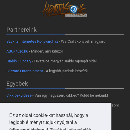
Partnereink
Szukits Internetes Könyváruház
- WarCraft könyvek magyarul
ABCkitűző.hu
- Minden, ami kitűző!
Diablo Hungary
- Hivatalos magyar Diablo rajongói oldal
Blizzard Entertainment
- A legjobb játékok készítői
Egyebek
Cikk beküldése
- Van egy nagyszerű cikked? Küldd be nekünk!
Támogass minket
- Tetszik az oldal? Segíts, hogy fennmaradhasson!
Ez az oldal cookie-kat használ, hogy a
Kapcsolat, médiaajánlat
- Lépj velünk kapcsolatba!
legjobb élményt tudjuk nyújtani a
Használd a tooltipünket
- A saját oldaladon is!