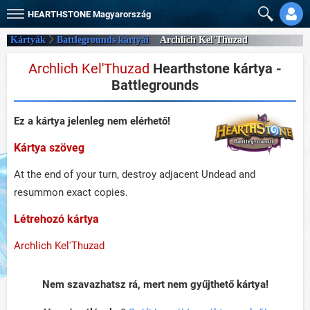
HEARTHSTONE
Magyarország
Kártyák
Battlegrounds kártyái
Archlich Kel'Thuzad
Archlich Kel'Thuzad
Hearthstone kártya -
Battlegrounds
Ez a kártya jelenleg nem elérhető!
Kártya szöveg
At the end of your turn, destroy adjacent Undead and
resummon exact copies.
Létrehozó kártya
Archlich Kel'Thuzad
Nem szavazhatsz rá, mert nem gyűjthető kártya!