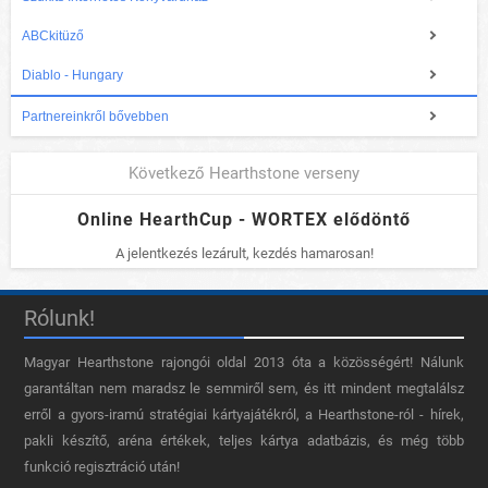
ABCkitüző
Diablo - Hungary
Partnereinkről bővebben
Következő Hearthstone verseny
Online HearthCup - WORTEX elődöntő
A jelentkezés lezárult, kezdés hamarosan!
Rólunk!
Magyar Hearthstone​ rajongói oldal 2013 óta a közösségért! Nálunk
garantáltan nem maradsz le semmiről sem, és itt mindent megtalálsz
erről a gyors-iramú stratégiai kártyajátékról, a Hearthstone-ról - hírek,
pakli készítő, aréna értékek, teljes kártya adatbázis, és még több
funkció regisztráció után!