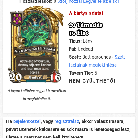
Hozzászólások:
0
Szólj hozzá! Legyél te az első!
A kártya adatai
20 Támadás
16 Élet
Típus:
Lény
Faj:
Undead
Szett:
Battlegrounds -
Szett
lapjainak megtekintése
Tavern Tier:
5
NEM GYŰJTHETŐ!
A képre kattintva nagyobb méretben
is megtekinthető.
Ha
bejelentkezel
, vagy
regisztrálsz
, akkor válasz írására,
privát üzenetek küldésére és sok másra is lehetőséged lesz,
illetve a captchát sem kell kitöltened!