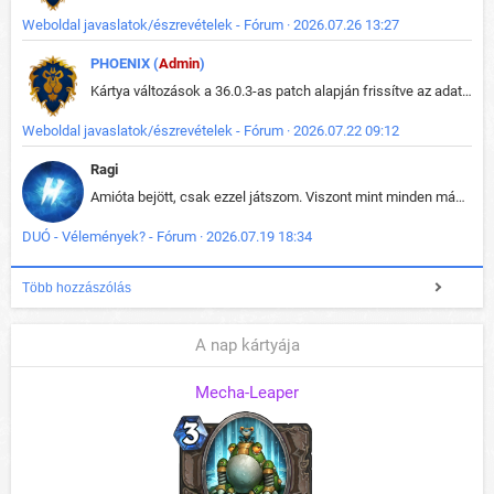
Weboldal javaslatok/észrevételek - Fórum · 2026.07.26 13:27
PHOENIX (
Admin
)
Kártya változások a 36.0.3-as patch alapján frissítve az adatbázisban (képek is cserélve).
Weboldal javaslatok/észrevételek - Fórum · 2026.07.22 09:12
Ragi
Amióta bejött, csak ezzel játszom. Viszont mint minden más - akár az alapjáték is, ez is baromira összetett lett. Néha már pár kör után is esélytelen az egész. Vagy irreállisan túltápol valaki, vagy lelép a partner, vagy csak hülye mint a segg. És amikor eljönne az én időm, na akkor jön el mindenki másé is. Engem jobban érdekelne, hogy ki milyen ratingen szokott játszani. Na ez lenne egy érdekes adat.
DUÓ - Vélemények? - Fórum · 2026.07.19 18:34
Több hozzászólás
A nap kártyája
Mecha-Leaper