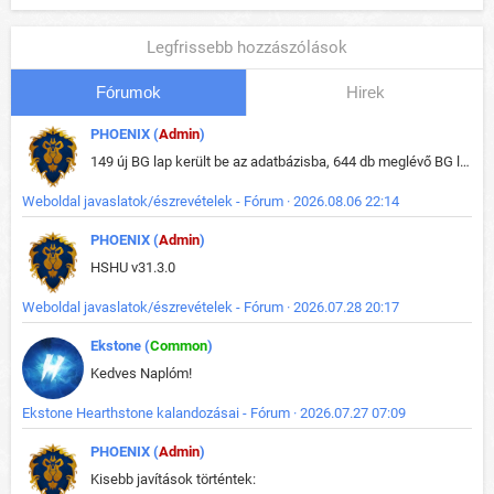
Legfrissebb hozzászólások
Fórumok
Hirek
PHOENIX (
Admin
)
149 új BG lap került be az adatbázisba, 644 db meglévő BG lap módosult, bekerültek az új képek a megváltozott lapokhoz is.
Weboldal javaslatok/észrevételek - Fórum · 2026.08.06 22:14
PHOENIX (
Admin
)
HSHU v31.3.0
Weboldal javaslatok/észrevételek - Fórum · 2026.07.28 20:17
Ekstone (
Common
)
Kedves Naplóm!
Ekstone Hearthstone kalandozásai - Fórum · 2026.07.27 07:09
PHOENIX (
Admin
)
Kisebb javítások történtek: