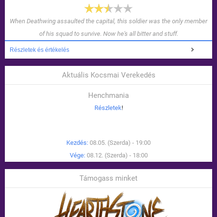
When Deathwing assaulted the capital, this soldier was the only member
of his squad to survive. Now he's all bitter and stuff.
Részletek és értékelés
Aktuális Kocsmai Verekedés
Henchmania
Részletek
!
Kezdés:
08.05. (Szerda) - 19:00
Vége:
08.12. (Szerda) - 18:00
Támogass minket