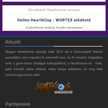
Következő Hearthstone verseny
Online HearthCup - WORTEX elődöntő
A jelentkezés lezárult, kezdés hamarosan!
Rólunk!
Magyar Hearthstone​ rajongói oldal 2013 óta a közösségért! Nálunk
garantáltan nem maradsz le semmiről sem, és itt mindent megtalálsz
erről a gyors-iramú stratégiai kártyajátékról, a Hearthstone-ról - hírek,
pakli készítő, aréna értékek, teljes kártya adatbázis, és még több
funkció regisztráció után!
Partnereink