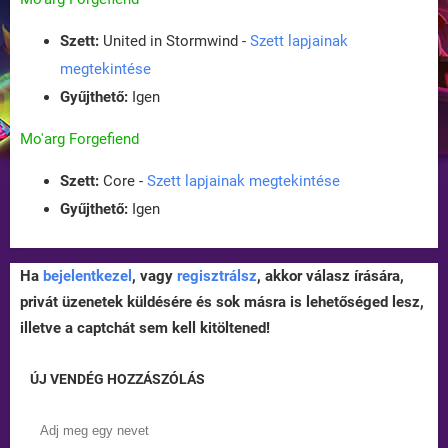
Szett:
United in Stormwind -
Szett lapjainak
megtekintése
Gyűjthető:
Igen
Mo'arg Forgefiend
Szett:
Core -
Szett lapjainak megtekintése
Gyűjthető:
Igen
Ha
bejelentkezel
, vagy
regisztrálsz
, akkor válasz írására,
privát üzenetek küldésére és sok másra is lehetőséged lesz,
illetve a captchát sem kell kitöltened!
ÚJ VENDÉG HOZZÁSZÓLÁS