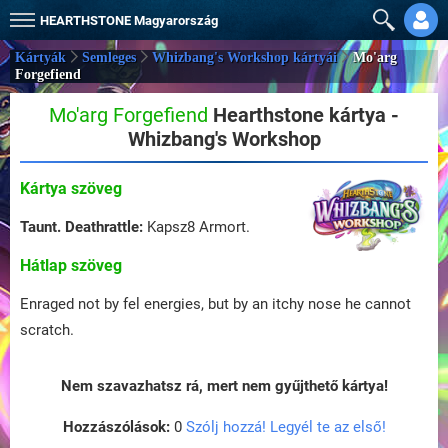
HEARTHSTONE
Magyarország
Kártyák
Semleges
Whizbang's Workshop kártyái
Mo'arg
Forgefiend
Mo'arg Forgefiend
Hearthstone kártya -
Whizbang's Workshop
Kártya szöveg
Taunt.
Deathrattle:
Kapsz8 Armort.
Hátlap szöveg
Enraged not by fel energies, but by an itchy nose he cannot
scratch.
Nem szavazhatsz rá, mert nem gyűjthető kártya!
Hozzászólások:
0
Szólj hozzá! Legyél te az első!