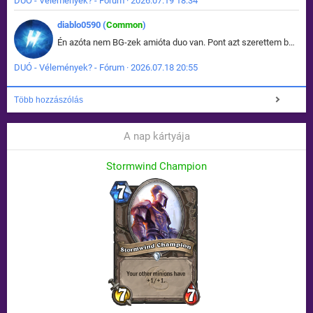
DUÓ - Vélemények? - Fórum · 2026.07.19 18:34
diablo0590 (
Common
)
Én azóta nem BG-zek amióta duo van. Pont azt szerettem benne, hogy rajtam múlik mi történik, nem pedig a társamon. Kérem vissza a régi BG-t :D
DUÓ - Vélemények? - Fórum · 2026.07.18 20:55
Több hozzászólás
A nap kártyája
Stormwind Champion