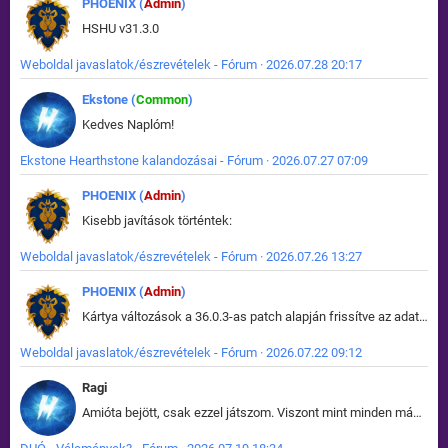
PHOENIX (
Admin
)
HSHU v31.3.0
Weboldal javaslatok/észrevételek - Fórum · 2026.07.28 20:17
Ekstone (
Common
)
Kedves Naplóm!
Ekstone Hearthstone kalandozásai - Fórum · 2026.07.27 07:09
PHOENIX (
Admin
)
Kisebb javítások történtek:
Weboldal javaslatok/észrevételek - Fórum · 2026.07.26 13:27
PHOENIX (
Admin
)
Kártya változások a 36.0.3-as patch alapján frissítve az adatbázisban (képek is cserélve).
Weboldal javaslatok/észrevételek - Fórum · 2026.07.22 09:12
Ragi
Amióta bejött, csak ezzel játszom. Viszont mint minden más - akár az alapjáték is, ez is baromira összetett lett. Néha már pár kör után is esélytelen az egész. Vagy irreállisan túltápol valaki, vagy lelép a partner, vagy csak hülye mint a segg. És amikor eljönne az én időm, na akkor jön el mindenki másé is. Engem jobban érdekelne, hogy ki milyen ratingen szokott játszani. Na ez lenne egy érdekes adat.