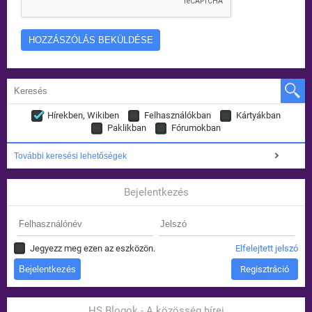
Hírekben, Wikiben
Felhasználókban
Kártyákban
Paklikban
Fórumokban
További keresési lehetőségek
Bejelentkezés
Jegyezz meg ezen az eszközön.
Elfelejtett jelszó
Regisztráció
HS Blogok - A közösség hírei