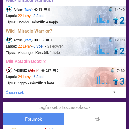
Wild- Miracel Warlock?
14240
Alfons (
Rare
)
51
0
Lapok:
22 Lény
-
8 Spell
2
Típus:
Combo -
Készült:
4 napja
Wild- Miracle Warrior?
12320
Alfons (
Rare
)
105
0
Lapok:
22 Lény
-
6 Spell
-
2 Fegyver
2
Típus:
Midrange -
Készült:
1 hete
Mill Paladin Beatrix
7480
PHOENIX (
Admin
)
217
0
Lapok:
24 Lény
-
6 Spell
3
Típus:
Aggro -
Készült:
3 hete
Összes pakli
Legfrissebb hozzászólások
Fórumok
Hirek