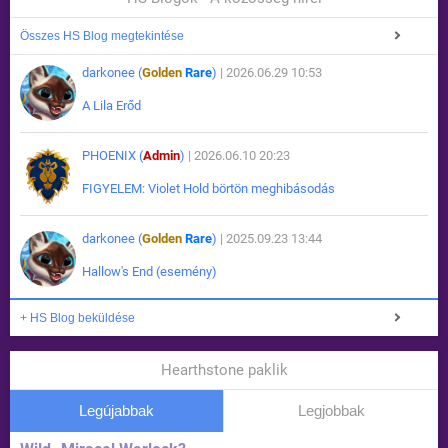
Összes HS Blog megtekintése
darkonee (
Golden
Rare
)
| 2026.06.29 10:53
A Lila Erőd
PHOENIX (
Admin
)
| 2026.06.10 20:23
FIGYELEM: Violet Hold börtön meghibásodás
darkonee (
Golden
Rare
)
| 2025.09.23 13:44
Hallow's End (esemény)
+ HS Blog beküldése
Hearthstone paklik
Legújabbak
Legjobbak