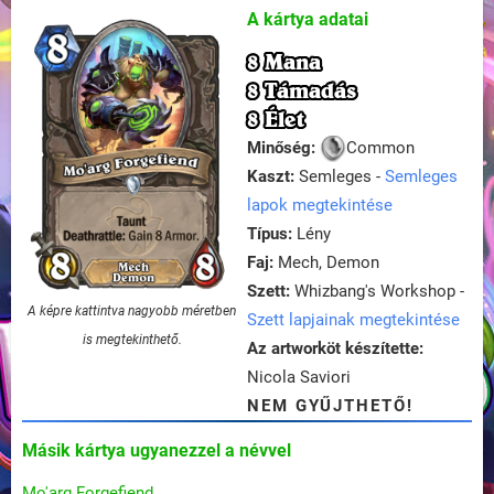
A kártya adatai
8 Mana
8 Támadás
8 Élet
Minőség:
Common
Kaszt:
Semleges -
Semleges
lapok megtekintése
Típus:
Lény
Faj:
Mech, Demon
Szett:
Whizbang's Workshop -
A képre kattintva nagyobb méretben
Szett lapjainak megtekintése
is megtekinthető.
Az artworköt készítette:
Nicola Saviori
NEM GYŰJTHETŐ!
Másik kártya ugyanezzel a névvel
Mo'arg Forgefiend